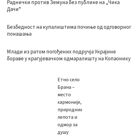
Раднички против Земуна без публике на „Чика
Дачи“
Безбедност на купалиштима почиње од одговорног
понашања
Млади из ратом погођених подручја Украјине
бораве у крагујевачком одмаралишту на Копаонику
Етно село
Брана –
место
хармоније,
природних
лепота и
одмор за
душу