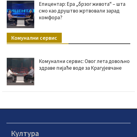
Епицентар: Ера „брзог живота“ – шта
смо као друштво жртвовали зарад
комфора?
Комунални сервис
Комунални сервис: Овог лета довољно
здраве пијаће воде за Крагујевчане
Култура