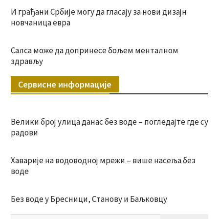
И грађани Србије могу да гласају за нови дизајн
новчаница евра
Салса може да допринесе бољем менталном
здрављу
Сервисне информације
Велики број улица данас без воде – погледајте где су
радови
Хаварије на водоводној мрежи – више насеља без
воде
Без воде у Бресници, Станову и Баљковцу