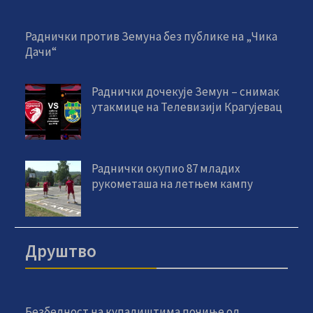
Раднички против Земуна без публике на „Чика
Дачи“
Раднички дочекује Земун – снимак
утакмице на Телевизији Крагујевац
Раднички окупио 87 младих
рукометаша на летњем кампу
Друштво
Безбедност на купалиштима почиње од