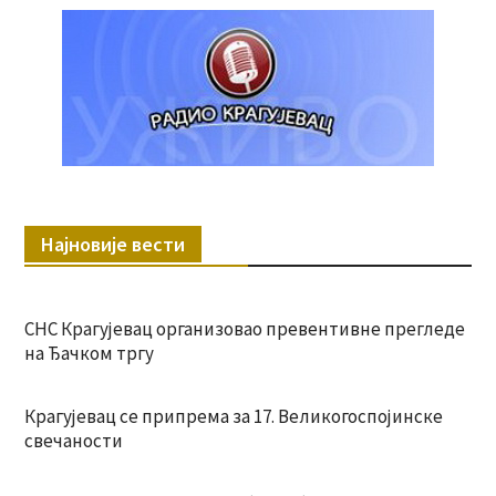
Најновије вести
СНС Крагујевац организовао превентивне прегледе
на Ђачком тргу
Крагујевац се припрема за 17. Великогоспојинске
свечаности