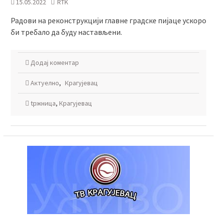
15.05.2022
RTK
Радови на реконструкцији главне градске пијаце ускоро
би требало да буду настављени.
Додај коментар
Актуелно
,
Крагујевац
tржница
,
Крагујевац