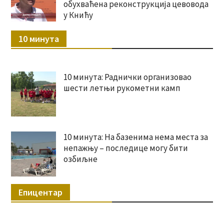
обухваћена реконструкција цевовода
у Книћу
10 минута
10 минута: Раднички организовао
шести летњи рукометни камп
10 минута: На базенима нема места за
непажњу – последице могу бити
озбиљне
Епицентар