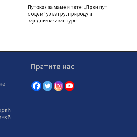
Путоказ за маме и тате: „Први пут
с оцемˮ уз ватру, природу и
заједничке авантуре
Пратите нас
не
дрић
помоћ