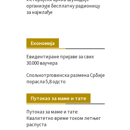
организује бесплатну радионицу
за најмлађе
Економија
Евидентиране пријаве за свих
30.000 ваучера
Спољнотрговинска размена Србије
порасла 5,8 одсто
Путоказ за маме и тате
Путоказ за маме и тате:
Квалитетно време током летњег
распуста