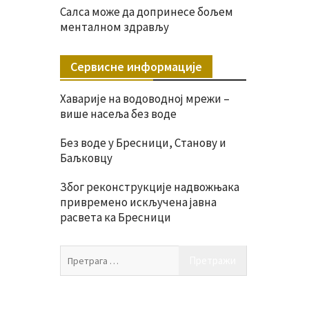
Салса може да допринесе бољем
менталном здрављу
Сервисне информације
Хаварије на водоводној мрежи –
више насеља без воде
Без воде у Бресници, Станову и
Баљковцу
Због реконструкције надвожњака
привремено искључена јавна
расвета ка Бресници
Претрага
за: