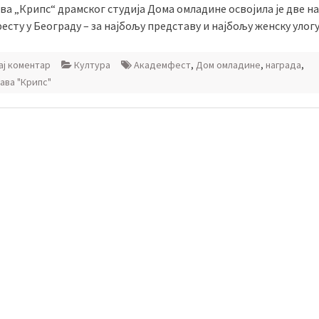
а „Крипс“ драмског студија Дома омладине освојила је две н
сту у Београду – за најбољу представу и најбољу женску улогу
ј коментар
Култура
Академфест
,
Дом омладине
,
награда
,
ава "Крипс"