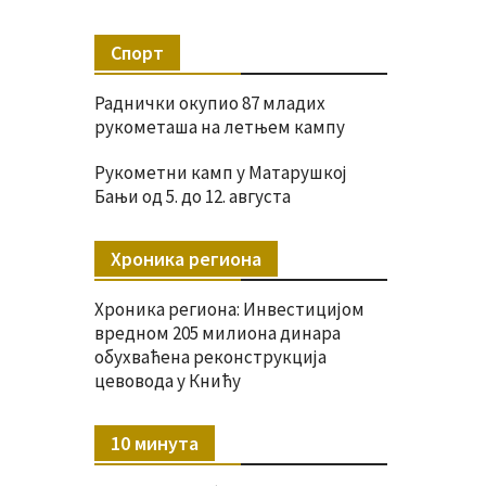
Спорт
Раднички окупио 87 младих
рукометаша на летњем кампу
Рукометни камп у Матарушкој
Бањи од 5. до 12. августа
Хроника региона
Хроника региона: Инвестицијом
вредном 205 милиона динара
обухваћена реконструкција
цевовода у Книћу
10 минута