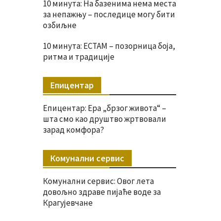
10 минута: На базенима нема места
за непажњу – последице могу бити
озбиљне
10 минута: ЕСТАМ – позорница боја,
ритма и традиције
Епицентар
Епицентар: Ера „брзог живота“ –
шта смо као друштво жртвовали
зарад комфора?
Комунални сервис
Комунални сервис: Овог лета
довољно здраве пијаће воде за
Крагујевчане