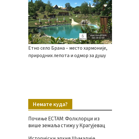
Етно село Брана – место хармоније,
природних лепота и одмор за душу
Немате куда?
Почиње ЕСТАМ: Фолклорци из
више земаља стижу у Крагујевац
Историјски архив Шумадије