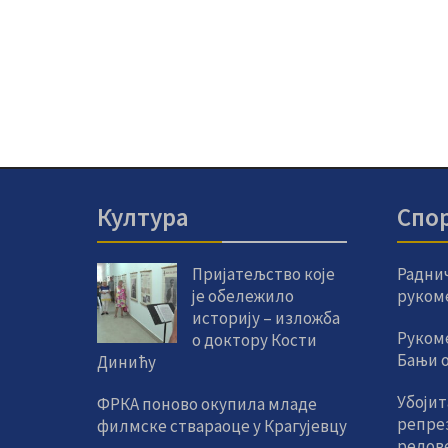
Култура
Спо
Пријатељство које
Радни
је обележило
руком
историју – изложба
Руком
о доктору Кости
Бањи од
Динићу
Убојит
ФРКА поново окупила младе
репре
филмске ствараоце у Крагујевцу
редов