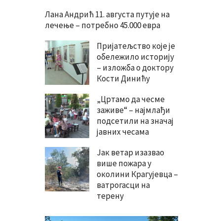
Лана Андрић 11. августа путује на
лечење – потребно 45.000 евра
Пријатељство које је
обележило историју
– изложба о доктору
Кости Динићу
„Цртамо да чесме
заживе“ – најмлађи
подсетили на значај
јавних чесама
Јак ветар изазвао
више пожара у
околини Крагујевца –
ватрогасци на
терену