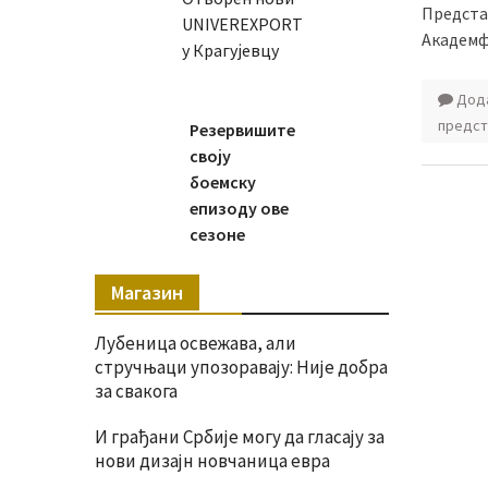
Представ
UNIVEREXPORT
Академфе
у Крагујевцу
Дода
предст
Резервишите
своју
боемску
епизоду ове
сезоне
Магазин
Лубеница освежава, али
стручњаци упозоравају: Није добра
за свакога
И грађани Србије могу да гласају за
нови дизајн новчаница евра