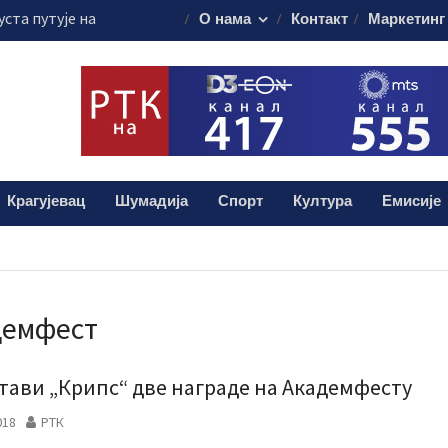
уста путује на
О нама
Контакт
Маркетинг
45.000 евра
је обележило
 о доктору Кости
аживе“ – најмлађи
 јавних чесама
 Шумадији уче
Крагујевац
Шумадија
Спорт
Култура
Емисије
ористе пестициде
демфест
тави „Крипс“ две награде на Академфесту
018
РТК