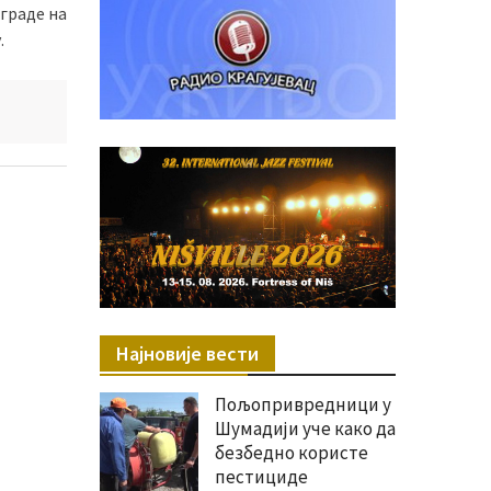
аграде на
.
Најновије вести
Пољопривредници у
Шумадији уче како да
безбедно користе
пестициде