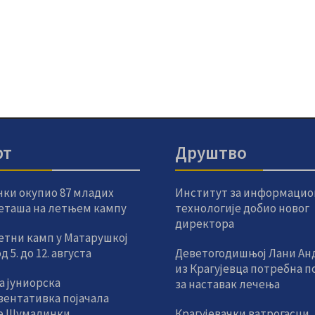
рт
Друштво
чки окупио 87 младих
Институт за информацио
еташа на летњем кампу
технологије добио новог
директора
етни камп у Матарушкој
 5. до 12. августа
Деветогодишњој Лани Ан
из Крагујевца потребна 
а јуниорска
за наставак лечења
зентативка појачала
е Шумадинки
Крагујевачки ватрогасци