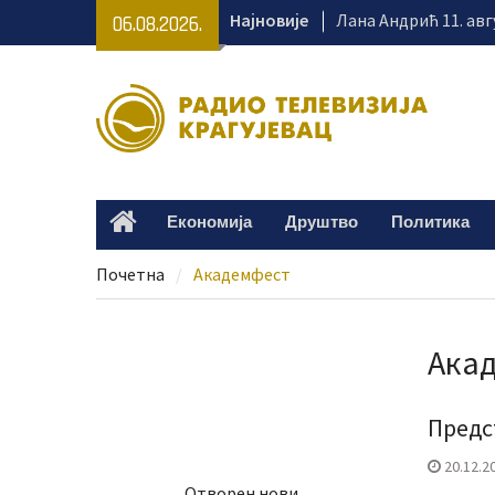
Skip
Најновије
Лана Андрић 11. авг
06.08.2026.
to
лечење – потребно 
content
Пријатељство које 
историју – изложба
Динићу
„Цртамо да чесме з
подсетили на значај
Пољопривредници у
Економија
Друштво
Политика
Home
како да безбедно к
Почетна
Академфест
Ака
Предс
20.12.2
Отворен нови