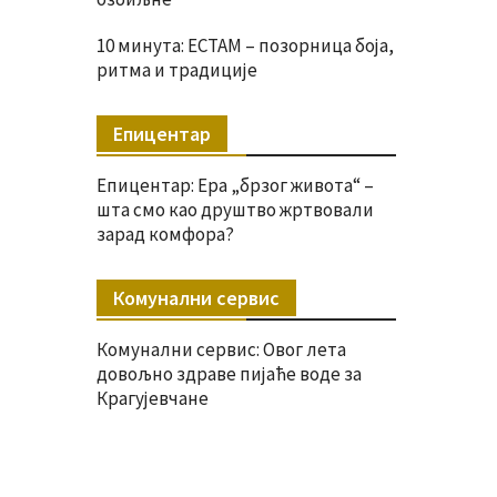
10 минута: ЕСТАМ – позорница боја,
ритма и традиције
Епицентар
Епицентар: Ера „брзог живота“ –
шта смо као друштво жртвовали
зарад комфора?
Комунални сервис
Комунални сервис: Овог лета
довољно здраве пијаће воде за
Крагујевчане