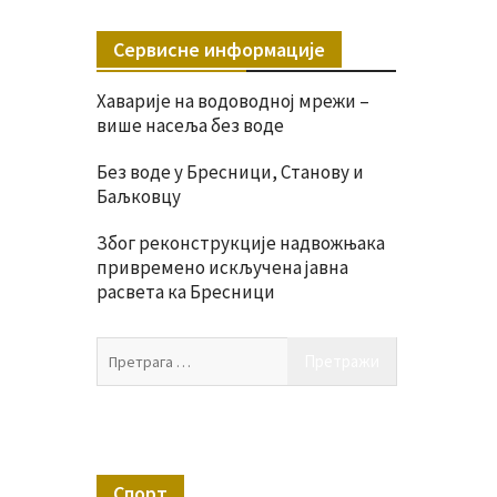
Сервисне информације
Хаварије на водоводној мрежи –
више насеља без воде
Без воде у Бресници, Станову и
Баљковцу
Због реконструкције надвожњака
привремено искључена јавна
расвета ка Бресници
Претрага
за:
Спорт