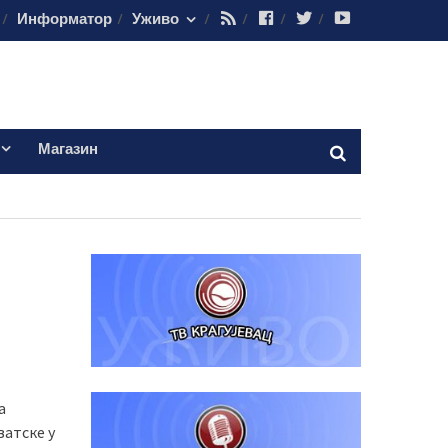
RSS
Facebook
Twitter
Youtube
Информатор
Уживо
Магазин
и
а
ватске у