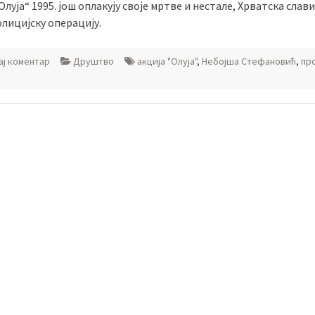
Олуја“ 1995. још оплакују своје мртве и нестале, Хрватска слави
лицијску операцију.
ј коментар
Друштво
акцијa "Олуја"
,
Небојша Стефановић
,
пр