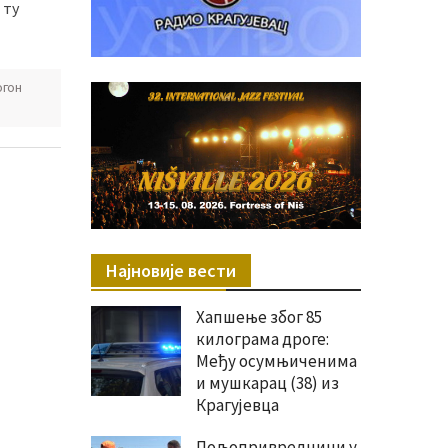
 ту
огон
Најновије вести
Хапшење због 85
килограма дроге:
Међу осумњиченима
и мушкарац (38) из
Крагујевца
Пољопривредници у