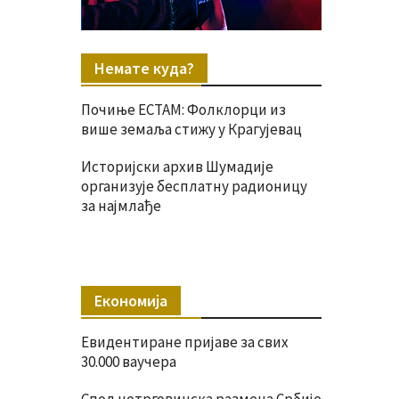
Немате куда?
Почиње ЕСТАМ: Фолклорци из
више земаља стижу у Крагујевац
Историјски архив Шумадије
организује бесплатну радионицу
за најмлађе
Економија
Евидентиране пријаве за свих
30.000 ваучера
Спољнотрговинска размена Србије