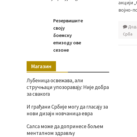
акцији „
војно-по
Резервишите
Дода
своју
Срба
боемску
епизоду ове
сезоне
Магазин
Лубеница освежава, али
стручњаци упозоравају: Није добра
за свакога
И грађани Србије могу да гласају за
нови дизајн новчаница евра
Салса може да допринесе бољем
менталном здрављу