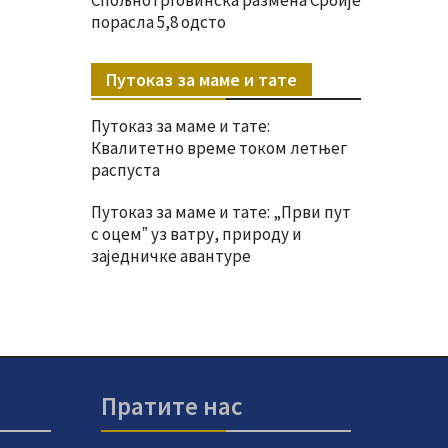
порасла 5,8 одсто
Путоказ за маме и тате
Путоказ за маме и тате:
Квалитетно време током летњег
распуста
Путоказ за маме и тате: „Први пут
с оцемˮ уз ватру, природу и
заједничке авантуре
Пратите нас