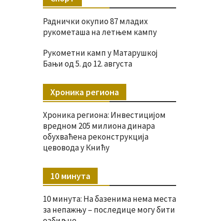
Раднички окупио 87 младих
рукометаша на летњем кампу
Рукометни камп у Матарушкој
Бањи од 5. до 12. августа
Хроника региона
Хроника региона: Инвестицијом
вредном 205 милиона динара
обухваћена реконструкција
цевовода у Книћу
10 минута
10 минута: На базенима нема места
за непажњу – последице могу бити
озбиљне