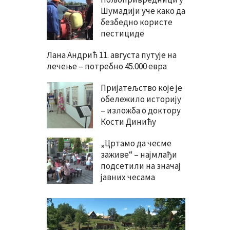
Шумадији уче како да
безбедно користе
пестициде
Лана Андрић 11. августа путује на
лечење – потребно 45.000 евра
Пријатељство које је
обележило историју
– изложба о доктору
Кости Динићу
„Цртамо да чесме
заживе“ – најмлађи
подсетили на значај
јавних чесама