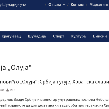
 Шумадији уче
О нама
Контакт
Маркетинг
ористе пестициде
уста путује на
45.000 евра
је обележило
 о доктору Кости
Крагујевац
Шумадија
Спорт
Култура
Емисије
лограма дроге:
и мушкарац (38)
јa „Олуја“
овић о „Олуји“: Србија тугује, Хрватска слав
020
RTK
седник Владе Србије и министар унутрашњих послова Небојш
ић изјавио је да док десетина хиљада Срба протераних из Хр