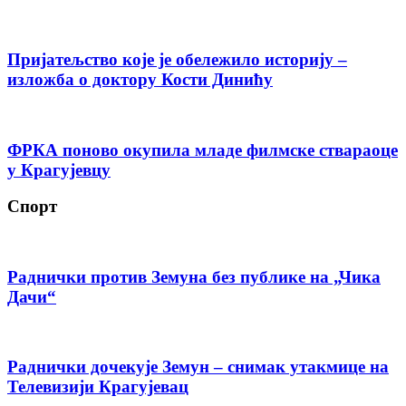
Пријатељство које је обележило историју –
изложба о доктору Кости Динићу
ФРКА поново окупила младе филмске ствараоце
у Крагујевцу
Спорт
Раднички против Земуна без публике на „Чика
Дачи“
Раднички дочекује Земун – снимак утакмице на
Телевизији Крагујевац