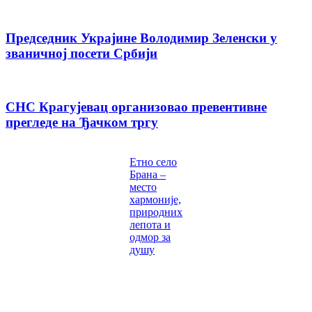
Председник Украјине Володимир Зеленски у
званичној посети Србији
СНС Крагујевац организовао превентивне
прегледе на Ђачком тргу
Етно село
Брана –
место
хармоније,
природних
лепота и
одмор за
душу