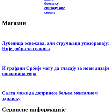
боемску
епизоду ове
сезоне
Магазин
Лубеница освежава, али стручњаци упозоравају:
Није добра за свакога
И грађани Србије могу да гласају за нови дизајн
новчаница евра
Салса може да допринесе бољем менталном
здрављу
Сервисне информације