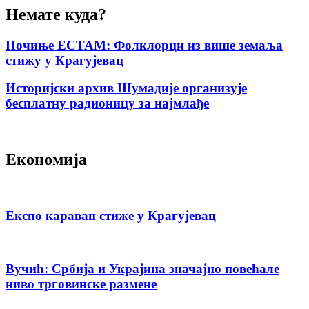
Немате куда?
Почиње ЕСТАМ: Фолклорци из више земаља
стижу у Крагујевац
Историјски архив Шумадије организује
бесплатну радионицу за најмлађе
Економија
Експо караван стиже у Крагујевац
Вучић: Србија и Украјина значајно повећале
ниво трговинске размене