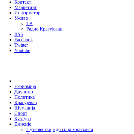
Контакт
Маркетинг
Информатор
Уживо
ТВ
Радио Крагујевац
RSS
Facebook
Twitter
Youtube
Home
Економија
Друштво
Политика
Крагујевац
Шумадија
Спорт
Култура
Емисије
Путешествије до срца хоризонта