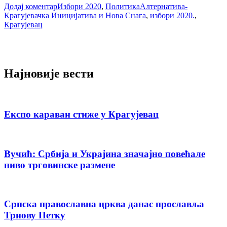
Додај коментар
Избори 2020
,
Политика
Алтернатива-
Крагујевачка Иницијатива и Нова Снага
,
избори 2020.
,
Крагујевац
Најновије вести
Експо караван стиже у Крагујевац
Вучић: Србија и Украјина значајно повећале
ниво трговинске размене
Српска православна црква данас прославља
Трнову Петку