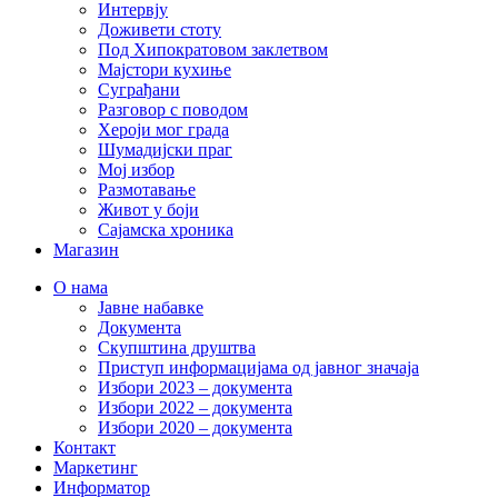
Интервју
Доживети стоту
Под Хипократовом заклетвом
Мајстори кухиње
Суграђани
Разговор с поводом
Хероји мог града
Шумадијски праг
Мој избор
Размотавање
Живот у боји
Сајамска хроника
Магазин
О нама
Јавне набавке
Документа
Скупштина друштва
Приступ информацијама од јавног значаја
Избори 2023 – документа
Избори 2022 – документа
Избори 2020 – документа
Контакт
Маркетинг
Информатор