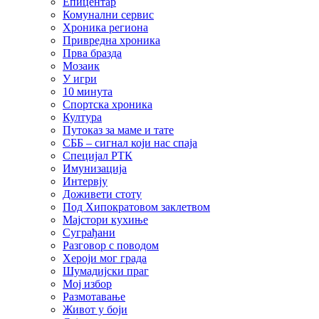
Епицентар
Комунални сервис
Хроника региона
Привредна хроника
Прва бразда
Мозаик
У игри
10 минута
Спортска хроника
Култура
Путоказ за маме и тате
СББ – сигнал који нас спаја
Специјал РТК
Имунизација
Интервју
Доживети стоту
Под Хипократовом заклетвом
Мајстори кухиње
Суграђани
Разговор с поводом
Хероји мог града
Шумадијски праг
Мој избор
Размотавање
Живот у боји