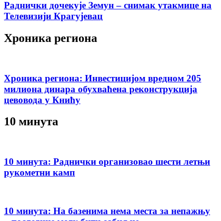
Раднички дочекује Земун – снимак утакмице на
Телевизији Крагујевац
Хроника региона
Хроника региона: Инвестицијом вредном 205
милиона динара обухваћена реконструкција
цевовода у Книћу
10 минута
10 минута: Раднички организовао шести летњи
рукометни камп
10 минута: На базенима нема места за непажњу