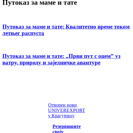
Путоказ за маме и тате
Путоказ за маме и тате: Квалитетно време током
летњег распуста
Путоказ за маме и тате: „Први пут с оцемˮ уз
ватру, природу и заједничке авантуре
Отворен нови
UNIVEREXPORT
у Крагујевцу
Резервишите
своју