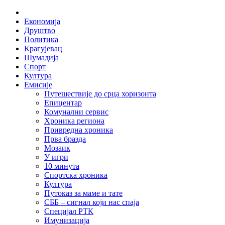
Skip
Home
to
Економија
content
Друштво
Политика
Крагујевац
Шумадија
Спорт
Култура
Емисије
Путешествије до срца хоризонта
Епицентар
Комунални сервис
Хроника региона
Привредна хроника
Прва бразда
Мозаик
У игри
10 минута
Спортска хроника
Култура
Путоказ за маме и тате
СББ – сигнал који нас спаја
Специјал РТК
Имунизација