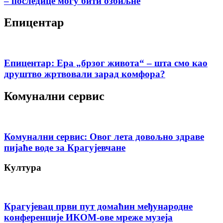
– последице могу бити озбиљне
Епицентар
Епицентар: Ера „брзог живота“ – шта смо као
друштво жртвовали зарад комфора?
Комунални сервис
Комунални сервис: Овог лета довољно здраве
пијаће воде за Крагујевчане
Култура
Крагујевац први пут домаћин међународне
конференције ИКОМ-ове мреже музеја