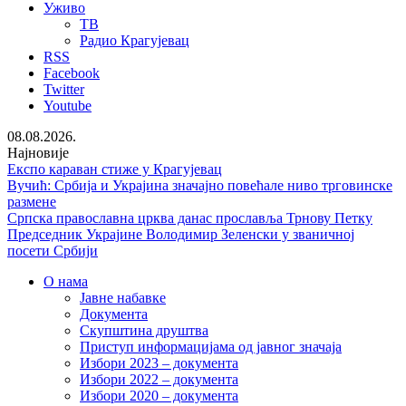
Уживо
ТВ
Радио Крагујевац
RSS
Facebook
Twitter
Youtube
08.08.2026.
Најновије
Експо караван стиже у Крагујевац
Вучић: Србија и Украјина значајно повећале ниво трговинске
размене
Српска православна црква данас прославља Трнову Петку
Председник Украјине Володимир Зеленски у званичној
посети Србији
О нама
Јавне набавке
Документа
Скупштина друштва
Приступ информацијама од јавног значаја
Избори 2023 – документа
Избори 2022 – документа
Избори 2020 – документа