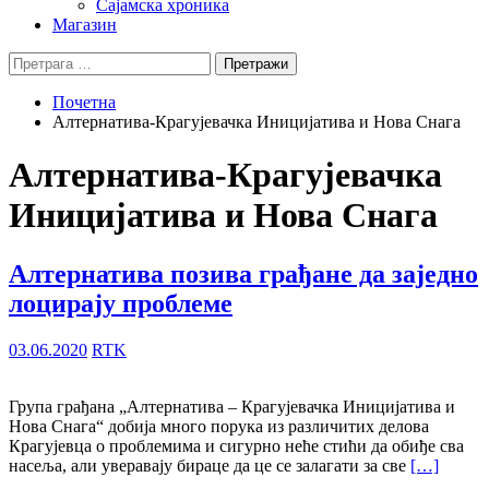
Сајамска хроника
Магазин
Претрага
за:
Почетна
Алтернатива-Крагујевачка Иницијатива и Нова Снага
Алтернатива-Крагујевачка
Иницијатива и Нова Снага
Алтернатива позива грађане да заједно
лоцирају проблеме
03.06.2020
RTK
Група грађана „Алтернатива – Крагујевачка Иницијатива и
Нова Снага“ добија много порука из различитих делова
Крагујевца о проблемима и сигурно неће стићи да обиђе сва
насеља, али уверавају бираце да це се залагати за све
[…]