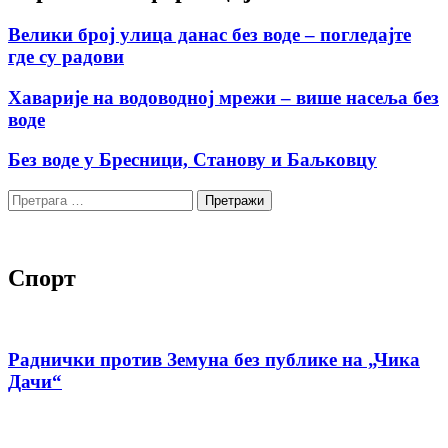
Велики број улица данас без воде – погледајте
где су радови
Хаварије на водоводној мрежи – више насеља без
воде
Без воде у Бресници, Станову и Баљковцу
Претрага
за:
Спорт
Раднички против Земуна без публике на „Чика
Дачи“