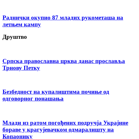
Раднички окупио 87 младих рукометаша на
летњем кампу
Друштво
Српска православна црква данас прославља
Трнову Петку
Безбедност на купалиштима почиње од
одговорног понашања
Млади из ратом погођених подручја Украјине
бораве у крагујевачком одмаралишту на
Копаонику