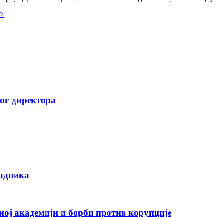
17
вог директора
радника
ној академији и борби против корупције