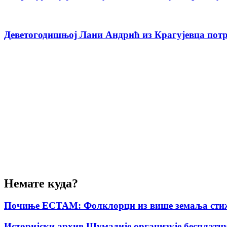
Деветогодишњој Лани Андрић из Крагујевца потр
Немате куда?
Почиње ЕСТАМ: Фолклорци из више земаља стиж
Историјски архив Шумадије организује бесплатну