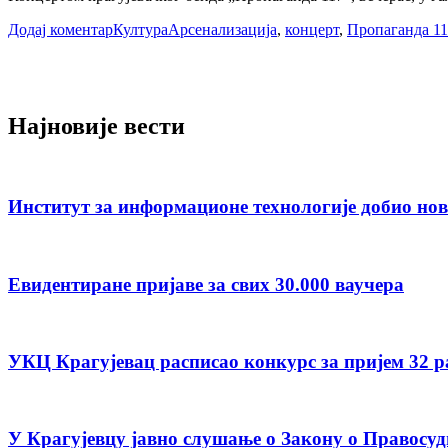
Додај коментар
Култура
Арсенализација
,
концерт
,
Пропаганда 1
Најновије вести
Институт за информационе технологије добио но
Евидентиране пријаве за свих 30.000 ваучера
УКЦ Крагујевац расписао конкурс за пријем 32 
У Крагујевцу јавно слушање о Закону о Правосуд