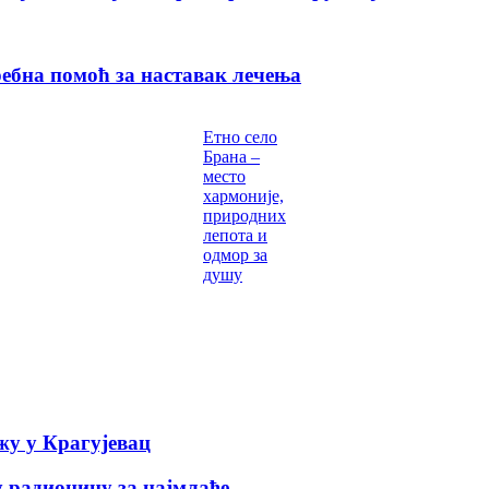
ебна помоћ за наставак лечења
Етно село
Брана –
место
хармоније,
природних
лепота и
одмор за
душу
у у Крагујевац
 радионицу за најмлађе