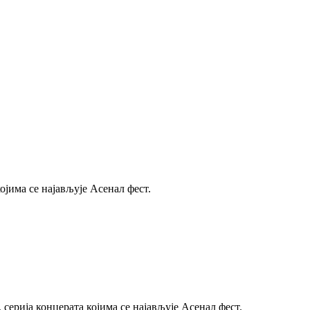
ојима се најављује Асенал фест.
серија концерата којима се најављује Асенал фест.