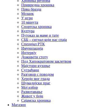
Хроника региона
Привредна хроника
Прва бразда
Мозаик
У игри
10 минута
Спортска хроника
Култура
Путоказ за маме и тате
СББ – сигнал који нас спаја
Специјал РТК
Имунизација
Интервју
Доживети стоту
Под Хипократовом заклетвом
Мајстори кухиње
Суграђани
Разговор с поводом
Хероји мог града
Шумадијски праг
Мој избор
Размотавање
Живот у боји
Сајамска хроника
Магазин