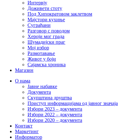
Интервју
Доживети стоту
Под Хипократовом заклетвом
Мајстори кухиње
Суграђани
Разговор с поводом
Хероји мог града
Шумадијски праг
Мој избор
Размотавање
Живот у боји
Сајамска хроника
Магазин
О нама
Јавне набавке
Документа
Скупштина друштва
Приступ информацијама од јавног значаја
Избори 2023 – документа
Избори 2022 – документа
Избори 2020 – документа
Контакт
Маркетинг
Информатор