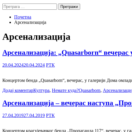
Претрага
за:
Почетна
Арсенализација
Арсенализација
Арсенализација: „Quasarborn“ вечерас
20.04.2024
20.04.2024
РТК
Концертом бенда „Quasarborn“, вечерас, у галерији Дома омлад
Додај коментар
Култура
,
Немате куда?
Quasarborn
,
Арсенализаци
Арсенализација – вечерас наступа „Про
27.04.2019
27.04.2019
РТК
Концертом крагујевачког бенда „Пропаганда 117“, вечерас, у г