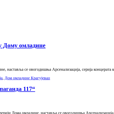
 у Дому омладине
ине, наставља се овогодишња Арсенализација, серија концерата к
ја
,
Дом омладине Крагујевац
паганда 117“
алерији Дома омладине, наставља се овогодишња Арсенализација, 