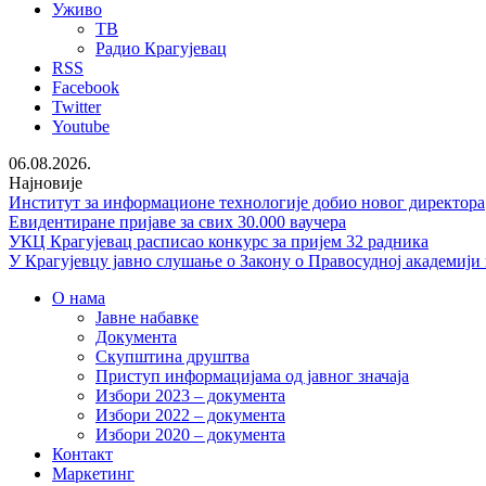
Уживо
ТВ
Радио Крагујевац
RSS
Facebook
Twitter
Youtube
06.08.2026.
Најновије
Институт за информационе технологије добио новог директора
Евидентиране пријаве за свих 30.000 ваучера
УКЦ Крагујевац расписао конкурс за пријем 32 радника
У Крагујевцу јавно слушање о Закону о Правосудној академији
О нама
Јавне набавке
Документа
Скупштина друштва
Приступ информацијама од јавног значаја
Избори 2023 – документа
Избори 2022 – документа
Избори 2020 – документа
Контакт
Маркетинг