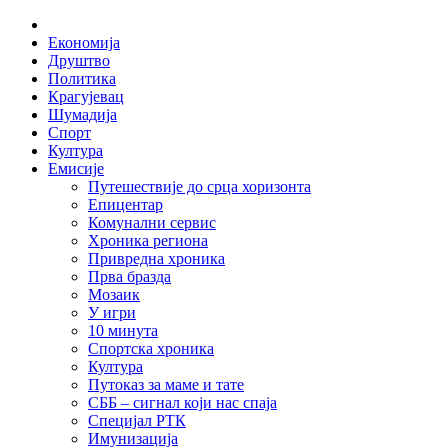
Skip
Home
to
Економија
content
Друштво
Политика
Крагујевац
Шумадија
Спорт
Култура
Емисије
Путешествије до срца хоризонта
Епицентар
Комунални сервис
Хроника региона
Привредна хроника
Прва бразда
Мозаик
У игри
10 минута
Спортска хроника
Култура
Путоказ за маме и тате
СББ – сигнал који нас спаја
Специјал РТК
Имунизација