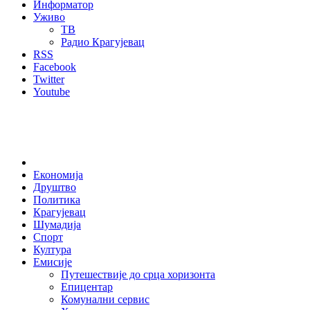
Информатор
Уживо
ТВ
Радио Крагујевац
RSS
Facebook
Twitter
Youtube
Home
Економија
Друштво
Политика
Крагујевац
Шумадија
Спорт
Култура
Емисије
Путешествије до срца хоризонта
Епицентар
Комунални сервис