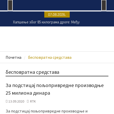
Skip
07.08.2026.
to
Хапшење због 85 килограма дроге: Међу
content
осумњиченима и мушкарац (38) из Крагујевца
Пољопривредници у Шумадији уче како да
безбедно користе пестициде
Лана Андрић 11. августа путује на лечење –
потребно 45.000 евра
Пријатељство које је обележило историју –
Почетна
бесповратнa средстава
изложба о доктору Кости Динићу
бесповратнa средстава
За подстицај пољопривредне производње
25 милиона динара
13.09.2020
RTK
За подстицај пољопривредне производње и