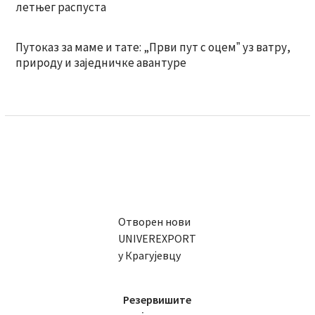
летњег распуста
Путоказ за маме и тате: „Први пут с оцемˮ уз ватру,
природу и заједничке авантуре
Отворен нови
UNIVEREXPORT
у Крагујевцу
Резервишите