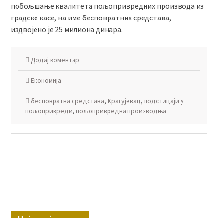
побољшање квалитета пољопривредних производа из
градске касе, на име бесповратних средстава,
издвојено је 25 милиона динара.
Додај коментар
Економија
бесповратнa средстава
,
Крагујевац
,
подстицаји у
пољопривреди
,
пољопривреднa производњa