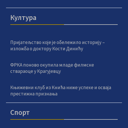
Култура
Пријатељство које је обележило историју –
изложба о доктору Кости Динићу
ФРКА поново окупила младе филмске
ствараоце у Крагујевцу
Књижевни клуб из Кнића ниже успехе и осваја
престижна признања
Спорт