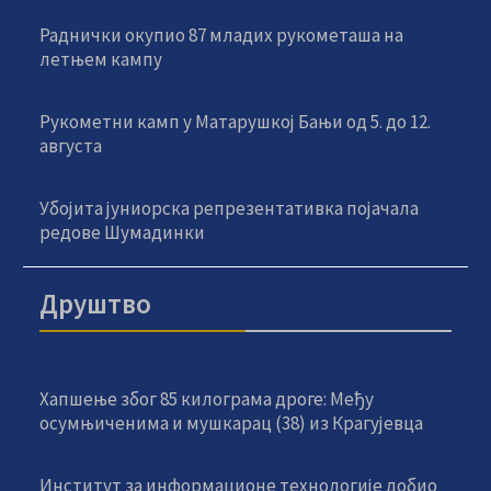
Раднички окупио 87 младих рукометаша на
летњем кампу
Рукометни камп у Матарушкој Бањи од 5. до 12.
августа
Убојита јуниорска репрезентативка појачала
редове Шумадинки
Друштво
Хапшење због 85 килограма дроге: Међу
осумњиченима и мушкарац (38) из Крагујевца
Институт за информационе технологије добио