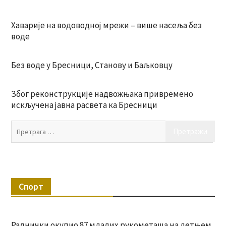
Хаварије на водоводној мрежи – више насеља без
воде
Без воде у Бресници, Станову и Баљковцу
Због реконструкције надвожњака привремено
искључена јавна расвета ка Бресници
Пр
за:
Спорт
Раднички окупио 87 младих рукометаша на летњем