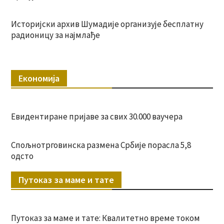
Историјски архив Шумадије организује бесплатну
радионицу за најмлађе
Економија
Евидентиране пријаве за свих 30.000 ваучера
Спољнотрговинска размена Србије порасла 5,8
одсто
Путоказ за маме и тате
Путоказ за маме и тате: Квалитетно време током