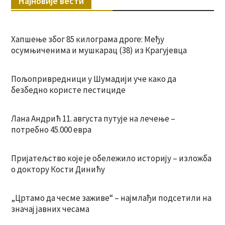
Најновије вести
Хапшење због 85 килограма дроге: Међу
осумњиченима и мушкарац (38) из Крагујевца
Пољопривредници у Шумадији уче како да
безбедно користе пестициде
Лана Андрић 11. августа путује на лечење –
потребно 45.000 евра
Пријатељство које је обележило историју – изложба
о доктору Кости Динићу
„Цртамо да чесме заживе“ – најмлађи подсетили на
значај јавних чесама