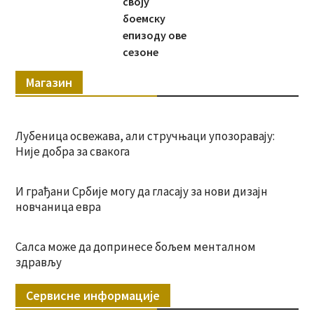
своју
боемску
епизоду ове
сезоне
Магазин
Лубеница освежава, али стручњаци упозоравају:
Није добра за свакога
И грађани Србије могу да гласају за нови дизајн
новчаница евра
Салса може да допринесе бољем менталном
здрављу
Сервисне информације