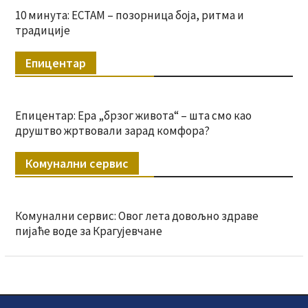
10 минута: ЕСТАМ – позорница боја, ритма и
традиције
Епицентар
Епицентар: Ера „брзог живота“ – шта смо као
друштво жртвовали зарад комфора?
Комунални сервис
Комунални сервис: Овог лета довољно здраве
пијаће воде за Крагујевчане