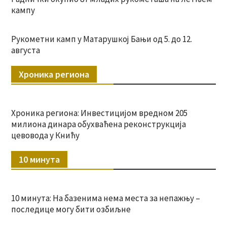
кампу
Рукометни камп у Матарушкој Бањи од 5. до 12.
августа
Хроника региона
Хроника региона: Инвестицијом вредном 205
милиона динара обухваћена реконструкција
цевовода у Книћу
10 минута
10 минута: На базенима нема места за непажњу –
последице могу бити озбиљне