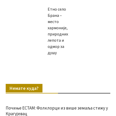
Етно село
Брана –
место
хармоније,
природних
лепота и
одмор за
душу
Немате куда?
Почиње ЕСТАМ: Фолклорци из више земаља стижу у
Крагујевац