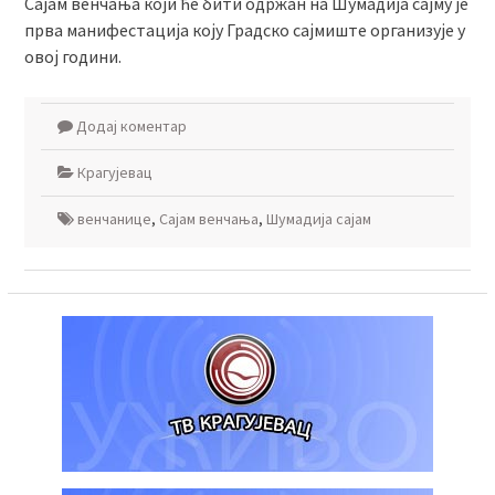
Сајам венчања који ће бити одржан на Шумадија сајму је
прва манифестација коју Градско сајмиште организује у
овој години.
Додај коментар
Крагујевац
венчанице
,
Сајам венчања
,
Шумадија сајам