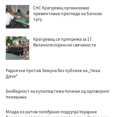
СНС Крагујевац организовао
превентивне прегледе на Ђачком
тргу
Крагујевац се припрема за 17.
Великогоспојинске свечаности
Раднички против Земуна без публике на „Чика
Дачи“
Безбедност на купалиштима почиње од одговорног
понашања
Млади из ратом погођених подручја Украјине