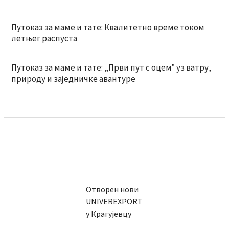
Путоказ за маме и тате: Квалитетно време током
летњег распуста
Путоказ за маме и тате: „Први пут с оцемˮ уз ватру,
природу и заједничке авантуре
Отворен нови
UNIVEREXPORT
у Крагујевцу