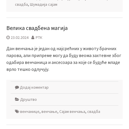
свадба
,
Шумадија сајам
Велика свадбена магија
23.02.2024
РТК
Дан венчања је један од најсрећних у животу брачних
парова, али припреме могу да буду веома захтевне због
одабира венчаница и аксесоара за које се будуће младе
врло тешко одлучују.
Додај коментар
Друштво
венчанице
,
венчање
,
Сајам венчања
,
свадба