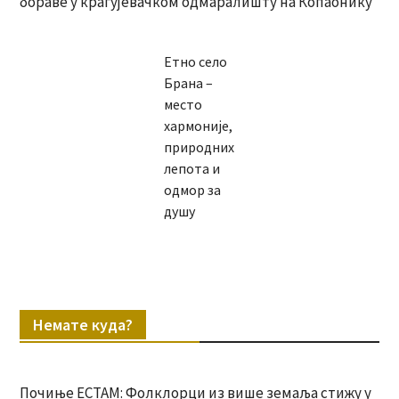
бораве у крагујевачком одмаралишту на Копаонику
Етно село
Брана –
место
хармоније,
природних
лепота и
одмор за
душу
Немате куда?
Почиње ЕСТАМ: Фолклорци из више земаља стижу у