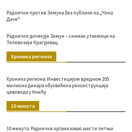
Раднички против Земуна без публике на „Чика
Дачи“
Раднички дочекује Земун – снимак утакмице на
Телевизији Крагујевац
Хроника региона
Хроника региона: Инвестицијом вредном 205
милиона динара обухваћена реконструкција
цевовода у Книћу
10 минута
10 минута: Раднички организовао шести летњи