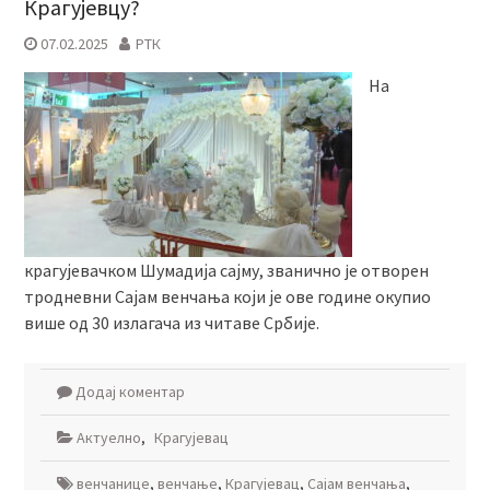
Крагујевцу?
07.02.2025
РТК
На
крагујевачком Шумадија сајму, званично je отворен
тродневни Сајам венчања који је ове године окупио
више од 30 излагача из читаве Србије.
Додај коментар
Актуелно
,
Крагујевац
венчанице
,
венчање
,
Крагујевац
,
Сајам венчања
,