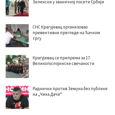
Зеленски у званичној посети Србији
СНС Крагујевац организовао
превентивне прегледе на Ђачком
тргу
Крагујевац се припрема за 17.
Великогоспојинске свечаности
Раднички против Земуна без публике
на „Чика Дачи“