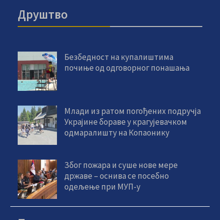
Друштво
Безбедност на купалиштима
почиње од одговорног понашања
Млади из ратом погођених подручја
Украјине бораве у крагујевачком
одмаралишту на Копаонику
Због пожара и суше нове мере
државе – оснива се посебно
одељење при МУП-у