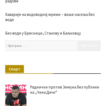
радови
Хаварије на водоводној мрежи – више насеља без
воде
Без воде у Бресници, Станову и Баљковцу
Пр
за:
Спорт
Раднички против Земуна без публике
на „Чика Дачи“