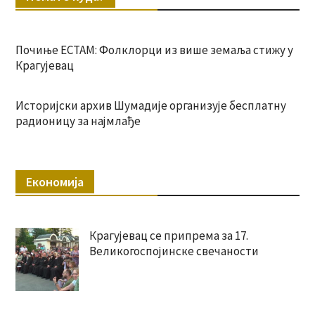
Почиње ЕСТАМ: Фолклорци из више земаља стижу у
Крагујевац
Историјски архив Шумадије организује бесплатну
радионицу за најмлађе
Економија
Крагујевац се припрема за 17.
Великогоспојинске свечаности