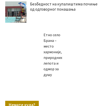
Безбедност на купалиштима почиње
од одговорног понашања
Етно село
Брана –
место
хармоније,
природних
лепота и
одмор за
душу
Немате куда?