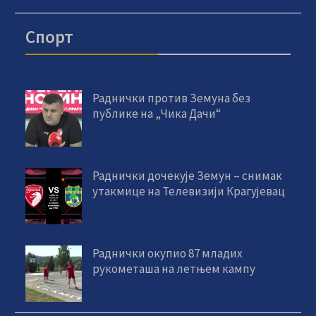
Спорт
Раднички против Земуна без
публике на „Чика Дачи“
Раднички дочекује Земун – снимак
утакмице на Телевизији Крагујевац
Раднички окупио 87 младих
рукометаша на летњем кампу