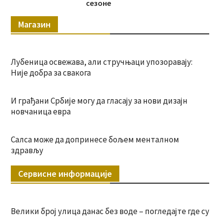
сезоне
Магазин
Лубеница освежава, али стручњаци упозоравају:
Није добра за свакога
И грађани Србије могу да гласају за нови дизајн
новчаница евра
Салса може да допринесе бољем менталном
здрављу
Сервисне информације
Велики број улица данас без воде – погледајте где су