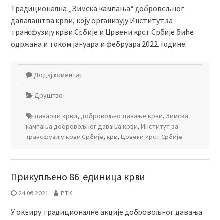
Традиционална „Зимска кампања“ добровољног
давалаштва крви, коју организују Институт за
трансфузију крви Србије и Црвени крст Србије биће
одржана и током јануара и фебруара 2022. године.
Додај коментар
Друштво
даваоци крви
,
добровољно давање крви
,
Зимска
кампања добровољног давања крви
,
Институт за
трансфузију крви Србије
,
крв
,
Црвени крст Србије
Прикупљено 86 јединица крви
24.06.2021
РТК
У оквиру традиционалне акције добровољног давања