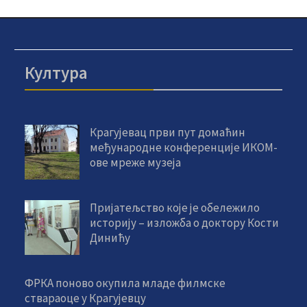
Култура
Крагујевац први пут домаћин
међународне конференције ИКОМ-
ове мреже музеја
Пријатељство које је обележило
историју – изложба о доктору Кости
Динићу
ФРКА поново окупила младе филмске
ствараоце у Крагујевцу