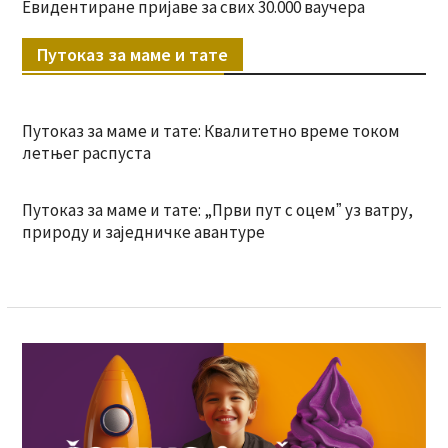
Евидентиране пријаве за свих 30.000 ваучера
Путоказ за маме и тате
Путоказ за маме и тате: Квалитетно време током
летњег распуста
Путоказ за маме и тате: „Први пут с оцемˮ уз ватру,
природу и заједничке авантуре