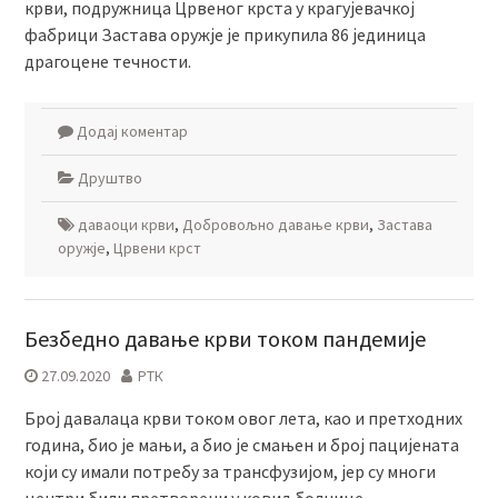
крви, подружница Црвеног крста у крагујевачкој
фабрици Застава оружје је прикупила 86 јединица
драгоцене течности.
Додај коментар
Друштво
даваоци крви
,
Добровољно давање крви
,
Застава
оружје
,
Црвени крст
Безбедно давање крви током пандемије
27.09.2020
РТК
Број давалаца крви током овог лета, као и претходних
година, био је мањи, а био је смањен и број пацијената
који су имали потребу за трансфузијом, јер су многи