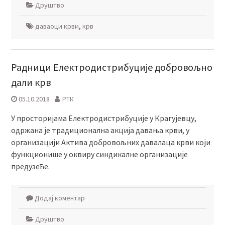
Друштво
даваоци крви
,
крв
Радници Електродистрибуције добровољно
дали крв
05.10.2018
РТК
У просторијама Електродистрибуције у Крагујевцу,
одржана је традиционална акција давања крви, у
организацији Актива добровољних давалаца крви који
функционише у оквиру синдикалне организације
предузеће.
Додај коментар
Друштво