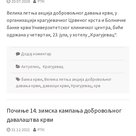
20.07.2026
РТК
Велика летња акција добровољног давања крви, у
организацији крагујевачког Црвеног крста и Болничке
банке крви Универзитетског клиничког центра, биће
одржана у четвртак, 23. јула, у хотелу „Крагујевац“.
Додај коментар
Актуелно
,
Крагујевац
банка крви
,
Велика летња акција добровољног
давања крви
,
даваоци крви
,
Крагујевац
,
крв
Почиње 14. зимска кампања добровољног
давалаштва крви
31.12.2021
РТК