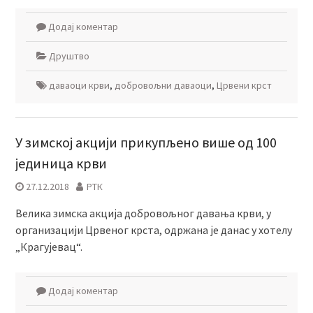
Додај коментар
Друштво
даваоци крви
,
добровољни даваоци
,
Црвени крст
У зимској акцији прикупљено више од 100
јединица крви
27.12.2018
РТК
Велика зимска акција добровољног давања крви, у
организацији Црвеног крста, одржана је данас у хотелу
„Крагујевац“.
Додај коментар