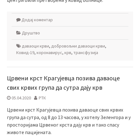
центри били претворени у ковид болнице.
Додај коментар
Друштво
даваоци крви
,
добровољни даваоци крви
,
Ковид-19
,
коронавирус
,
крв
,
трансфузија
Црвени крст Крагујевца позива даваоце
свих крвих група да сутра дају крв
05.04.2020
РТК
Црвени крст Крагујевца позива даваоце свих крвих
група да сутра, од 8 до 13 часова, у хотелу Зеленгора и у
просторијама Црвеног крста дају крв и тако спасу
животе пацијената.