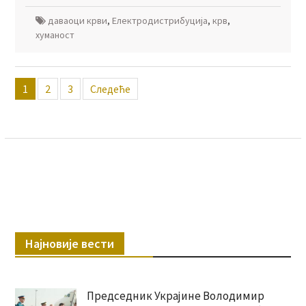
даваоци крви
,
Електродистрибуција
,
крв
,
хуманост
Пагинација
1
2
3
Следеће
чланака
Најновије вести
Председник Украјине Володимир