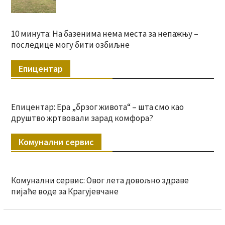
10 минута: На базенима нема места за непажњу –
последице могу бити озбиљне
Епицентар
Епицентар: Ера „брзог живота“ – шта смо као
друштво жртвовали зарад комфора?
Комунални сервис
Комунални сервис: Овог лета довољно здраве
пијаће воде за Крагујевчане