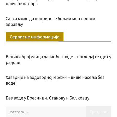
новчаница евра
Салса може да допринесе бољем менталном
здрављу
Сервисне информације
Велики број улица данас без воде – погледајте где су
радови
Хаварије на водоводној мрежи – више насеља без
воде
Без воде у Бресници, Станову и Баљковцу
Пр
за: