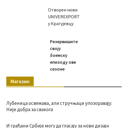
Отворен нови
UNIVEREXPORT
у Крагујевцу
Резервишите
своју
боемску
епизоду ове
сезоне
Магазин
Лубеница освежава, али стручњаци упозоравају:
Није добра за свакога
И грађани Србије могу да гласају за нови дизајн