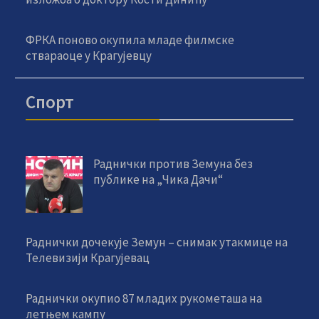
ФРКА поново окупила младе филмске
ствараоце у Крагујевцу
Спорт
Раднички против Земуна без
публике на „Чика Дачи“
Раднички дочекује Земун – снимак утакмице на
Телевизији Крагујевац
Раднички окупио 87 младих рукометаша на
летњем кампу