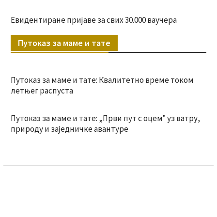
Евидентиране пријаве за свих 30.000 ваучера
Путоказ за маме и тате
Путоказ за маме и тате: Квалитетно време током
летњег распуста
Путоказ за маме и тате: „Први пут с оцемˮ уз ватру,
природу и заједничке авантуре