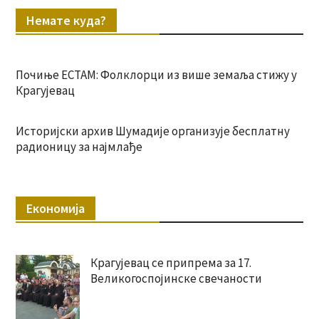
Немате куда?
Почиње ЕСТАМ: Фолклорци из више земаља стижу у
Крагујевац
Историјски архив Шумадије организује бесплатну
радионицу за најмлађе
Економија
Крагујевац се припрема за 17.
Великогоспојинске свечаности