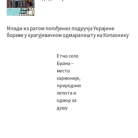
Млади из ратом погођених подручја Украјине
бораве у крагујевачком одмаралишту на Копаонику
Етно село
Брана –
место
хармоније,
природних
лепота и
одмор за
душу