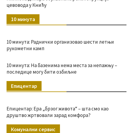
цевовода у Книћу
10 минута
10 минута: Раднички организовао шести летњи
рукометни камп
10 минута: На базенима нема места за непажњу –
последице могу бити озбиљне
Епицентар
Епицентар: Ера „брзог живота“ – шта смо као
друштво жртвовали зарад комфора?
Комунални сервис