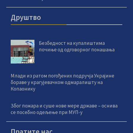
Друштво
Безбедност на купалиштима
почиње од одговорног понашања
Млади из ратом погођених подручја Украјине
бораве у крагујевачком одмаралишту на
Копаонику
Због пожара и суше нове мере државе – оснива
се посебно одељење при МУП-у
Пратите нас