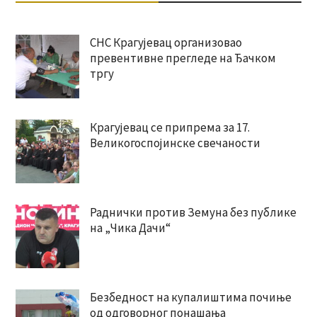
СНС Крагујевац организовао
превентивне прегледе на Ђачком
тргу
Крагујевац се припрема за 17.
Великогоспојинске свечаности
Раднички против Земуна без публике
на „Чика Дачи“
Безбедност на купалиштима почиње
од одговорног понашања