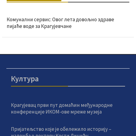
Комунални сервис: Овог лета довољно здраве
пијаће воде за Крагујевчане
Култура
Крагујевац први пут домаћин међународне
конференције ИКОМ-ове мреже музеја
Пријатељство које је обележило историју –
изложба о доктору Кости Динићу