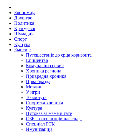
Skip
Home
to
Економија
content
Друштво
Политика
Крагујевац
Шумадија
Спорт
Култура
Емисије
Путешествије до срца хоризонта
Епицентар
Комунални сервис
Хроника региона
Привредна хроника
Прва бразда
Мозаик
У игри
10 минута
Спортска хроника
Култура
Путоказ за маме и тате
СББ – сигнал који нас спаја
Специјал РТК
Имунизација