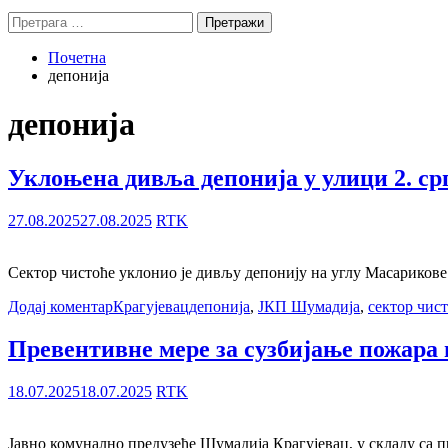
Претрага
за:
Почетна
депонија
депонија
Уклоњена дивља депонија у улици 2. ср
27.08.2025
27.08.2025
RTK
Сектор чистоће уклонио је дивљу депонију на углу Масарикове 
Додај коментар
Крагујевац
депонија
,
ЈКП Шумадија
,
сектор чис
Превентивне мере за сузбијање пожара 
18.07.2025
18.07.2025
RTK
Јавно комунално предузеће Шумадија Крагујевац, у складу са 