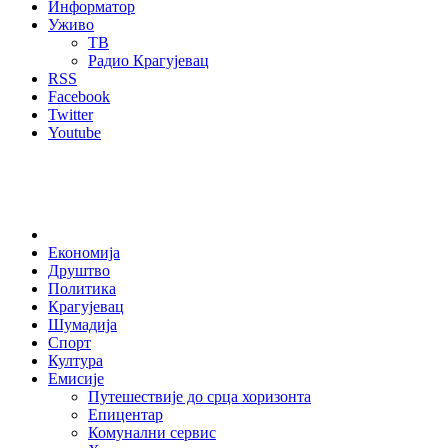
Информатор
Уживо
ТВ
Радио Крагујевац
RSS
Facebook
Twitter
Youtube
Home
Економија
Друштво
Политика
Крагујевац
Шумадија
Спорт
Култура
Емисије
Путешествије до срца хоризонта
Епицентар
Комунални сервис