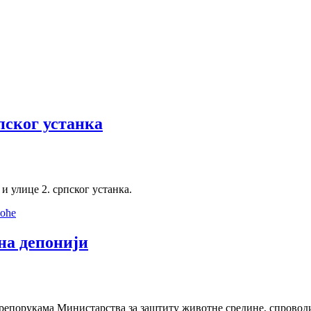
пског устанка
и улице 2. српског устанка.
тоће
на депонији
препорукама Министарства за заштиту животне средине, спровод