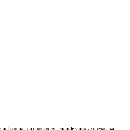
и појачан надзор и контролу депоније у циљу спречавања