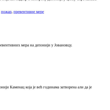
,
пожар
,
превентивне мере
евентивних мера на депонији у Јовановцу.
ији Каменац која је већ годинама затворена али да је