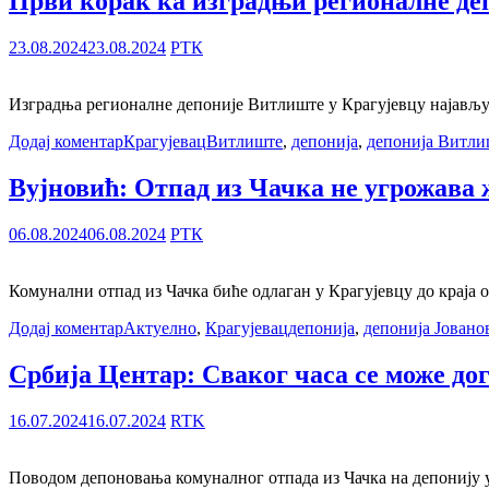
Први корак ка изградњи регионалне де
23.08.2024
23.08.2024
РТК
Изградња регионалне депоније Витлиште у Крагујевцу најављује
Додај коментар
Крагујевац
Витлиште
,
депонија
,
депонија Витли
Вујновић: Отпад из Чачка не угрожава 
06.08.2024
06.08.2024
РТК
Комунални отпад из Чачка биће одлаган у Крагујевцу до краја 
Додај коментар
Актуелно
,
Крагујевац
депонија
,
депонија Јовано
Србија Центар: Сваког часа се може д
16.07.2024
16.07.2024
RTK
Поводом депоновања комуналног отпада из Чачка на депонију у Ј