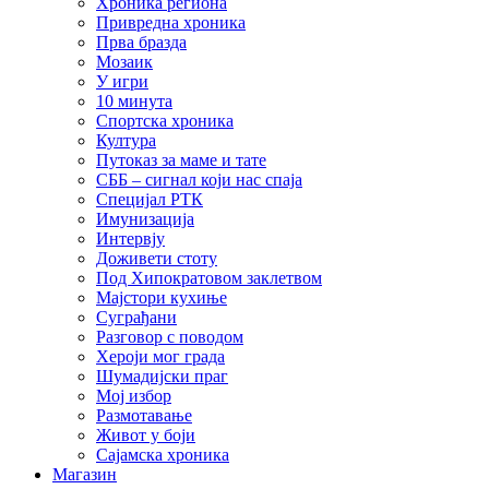
Хроника региона
Привредна хроника
Прва бразда
Мозаик
У игри
10 минута
Спортска хроника
Култура
Путоказ за маме и тате
СББ – сигнал који нас спаја
Специјал РТК
Имунизација
Интервју
Доживети стоту
Под Хипократовом заклетвом
Мајстори кухиње
Суграђани
Разговор с поводом
Хероји мог града
Шумадијски праг
Мој избор
Размотавање
Живот у боји
Сајамска хроника
Магазин