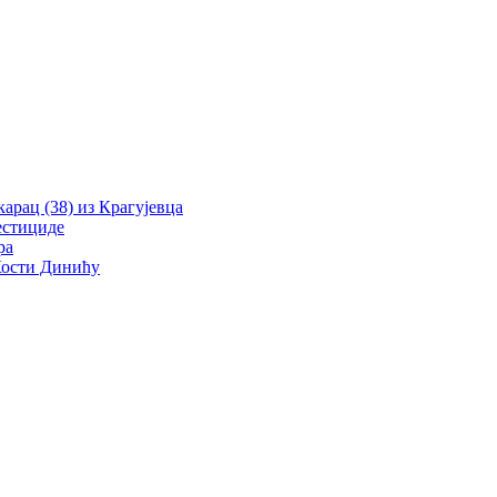
рац (38) из Крагујевца
естициде
ра
 Кости Динићу