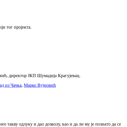
ји тог пројекта.
новић, директор ЈКП Шумадија Крагујевац.
ад из Чачка
,
Марко Вујновић
 такву одлуку и дао дозволу, као и да ли му је познато да се