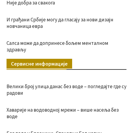
Није добра за свакога
И грађани Србије могу да гласају за нови дизајн
новчаница евра
Салса може да допринесе бољем менталном
здрављу
Сервисне информације
Велики број улица данас без воде – погледајте где су
радови
Хаварије на водоводној мрежи – више насеља без
воде