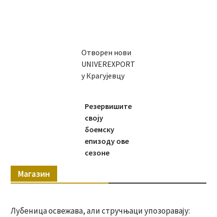
Отворен нови
UNIVEREXPORT
у Крагујевцу
Резервишите
своју
боемску
епизоду ове
сезоне
Магазин
Лубеница освежава, али стручњаци упозоравају: