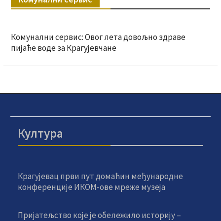
Комунални сервис: Овог лета довољно здраве
пијаће воде за Крагујевчане
Култура
Крагујевац први пут домаћин међународне
конференције ИКОМ-ове мреже музеја
Пријатељство које је обележило историју –