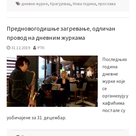
дневне журке
,
Крагујевац
,
Нова година
,
прослава
Предновогодишње загревање, одличан
провод на дневним журкама
31.12.2019
РТК
Последњих
година
дневне
журке које
се
организују у
кафићима
постале су
уобичајене за 31. децембар.