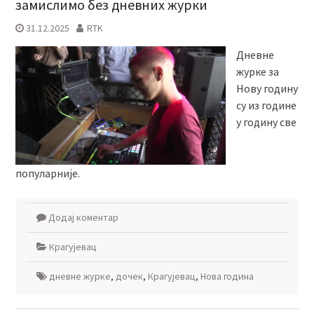
замислимо без дневних журки
31.12.2025
RTK
Дневне
журке за
Нову годину
су из године
у годину све
популарније.
Додај коментар
Крагујевац
дневне журке
,
дочек
,
Крагујевац
,
Нова година