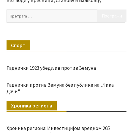
Без воде у Бресници, Станову и Баљковцу
Пр
за:
Спорт
Раднички 1923 убедљив против Земуна
Раднички против Земуна без публике на „Чика
Дачи“
Хроника региона
Хроника региона: Инвестицијом вредном 205