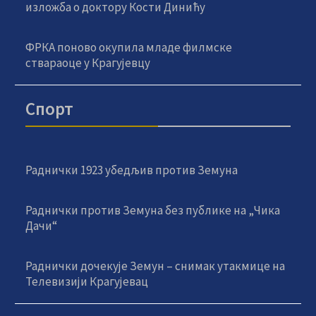
изложба о доктору Кости Динићу
ФРКА поново окупила младе филмске
ствараоце у Крагујевцу
Спорт
Раднички 1923 убедљив против Земуна
Раднички против Земуна без публике на „Чика
Дачи“
Раднички дочекује Земун – снимак утакмице на
Телевизији Крагујевац