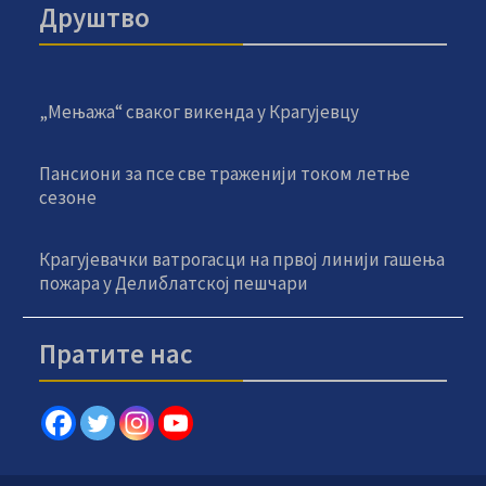
Друштво
„Мењажа“ сваког викенда у Крагујевцу
Пансиони за псе све траженији током летње
сезоне
Крагујевачки ватрогасци на првој линији гашења
пожара у Делиблатској пешчари
Пратите нас