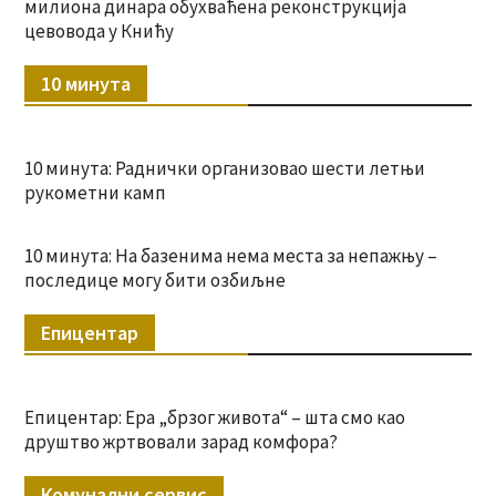
милиона динара обухваћена реконструкција
цевовода у Книћу
10 минута
10 минута: Раднички организовао шести летњи
рукометни камп
10 минута: На базенима нема места за непажњу –
последице могу бити озбиљне
Епицентар
Епицентар: Ера „брзог живота“ – шта смо као
друштво жртвовали зарад комфора?
Комунални сервис