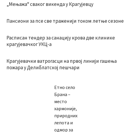
„Мењажа“ сваког викенда у Крагујевцу
Пансиони за псе све траженији током летње сезоне
Расписан тендер за санацију крова две клинике
крагујевачког УКЦ-а
Крагујевачки ватрогасци на првој линији гашења
пожара у Делиблатској пешчари
Етно село
Брана –
место
хармоније,
природних
лепота и
одмор за