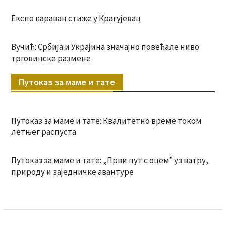
Експо караван стиже у Крагујевац
Вучић: Србија и Украјина значајно повећале ниво
трговинске размене
Путоказ за маме и тате
Путоказ за маме и тате: Квалитетно време током
летњег распуста
Путоказ за маме и тате: „Први пут с оцемˮ уз ватру,
природу и заједничке авантуре