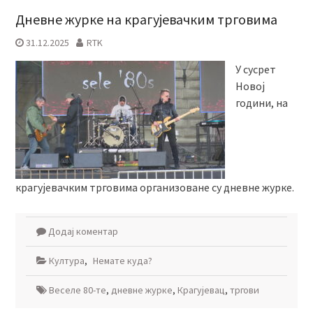
Дневне журке на крагујевачким трговима
31.12.2025
RTK
У сусрет
Новој
години, на
крагујевачким трговима организоване су дневне журке.
Додај коментар
Култура
,
Немате куда?
Веселе 80-те
,
дневне журке
,
Крагујевац
,
тргови