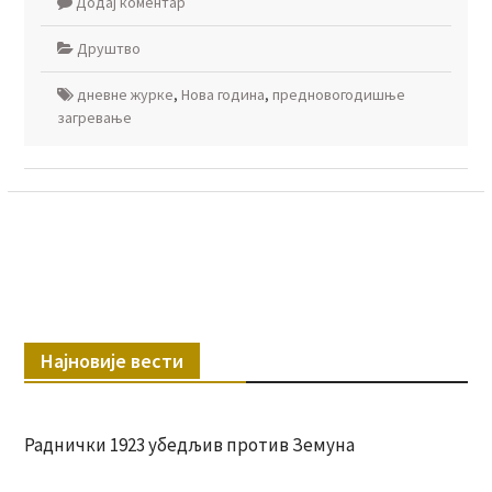
Додај коментар
Друштво
дневне журке
,
Нова година
,
предновогодишње
загревање
Најновије вести
Раднички 1923 убедљив против Земуна