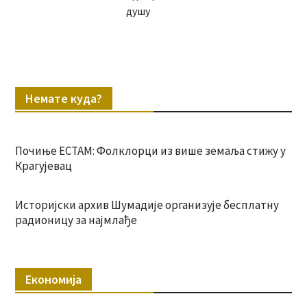
душу
Немате куда?
Почиње ЕСТАМ: Фолклорци из више земаља стижу у
Крагујевац
Историјски архив Шумадије организује бесплатну
радионицу за најмлађе
Економија