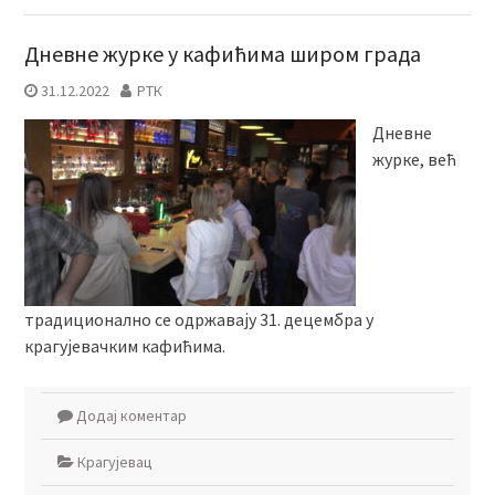
Дневне журке у кафићима широм града
31.12.2022
РТК
Дневне
журке, већ
традиционално се одржавају 31. децембра у
крагујевачким кафићима.
Додај коментар
Крагујевац