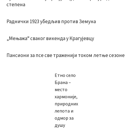
степена
Раднички 1923 убедљив против Земуна
„Мењажа“ сваког викенда у Крагујевцу
Пансиони за псе све траженији током летње сезоне
Етно село
Брана –
место
хармоније,
природних
лепота и
одмор за
душу