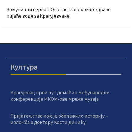
Комунални сервис: Овог лета довољно здраве
пијаће воде за Крагујевчане
Култура
Крагујевац први пут домаћин међународне
конференције ИКОМ-ове мреже музеја
Пријатељство које је обележило историју –
изложба о доктору Кости Динићу