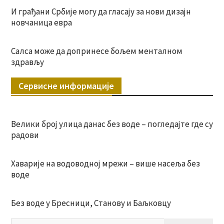
И грађани Србије могу да гласају за нови дизајн
новчаница евра
Салса може да допринесе бољем менталном
здрављу
Сервисне информације
Велики број улица данас без воде – погледајте где су
радови
Хаварије на водоводној мрежи – више насеља без
воде
Без воде у Бресници, Станову и Баљковцу