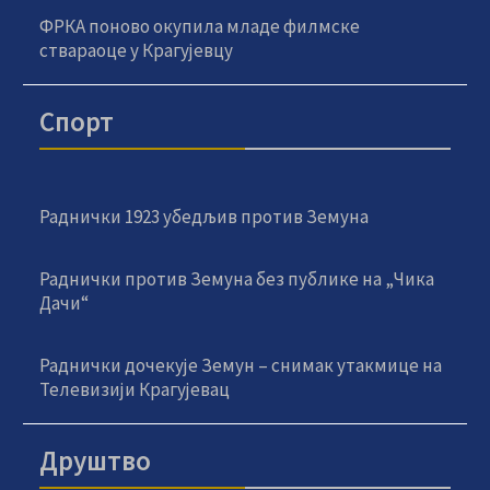
ФРКА поново окупила младе филмске
ствараоце у Крагујевцу
Спорт
Раднички 1923 убедљив против Земуна
Раднички против Земуна без публике на „Чика
Дачи“
Раднички дочекује Земун – снимак утакмице на
Телевизији Крагујевац
Друштво