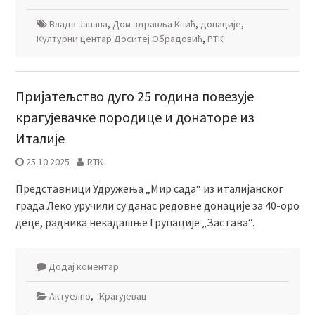
Влада Јапана
,
Дом здравља Кнић
,
донације
,
Културни центар Доситеј Обрадовић
,
РТК
Пријатељство дуго 25 година повезује
крагујевачке породице и донаторе из
Италије
25.10.2025
RTK
Представници Удружења „Мир сада“ из италијанског
града Леко уручили су данас редовне донације за 40-оро
деце, радника некадашње Групације „Застава“.
Додај коментар
Актуелно
,
Крагујевац