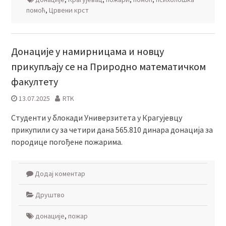
помоћ
,
Црвени крст
Донације у намирницама и новцу
прикупљају се на Природно математичком
факултету
13.07.2025
RTK
Студенти у блокади Универзитета у Крагујевцу
прикупили су за четири дана 565.810 динара донација за
породице погођене пожарима.
Додај коментар
Друштво
донације
,
пожар