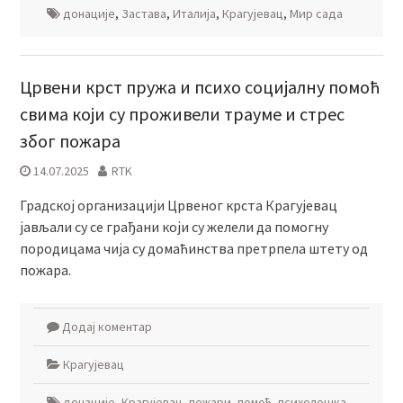
донације
,
Застава
,
Италија
,
Крагујевац
,
Мир сада
Црвени крст пружа и психо социјалну помоћ
свима који су проживели трауме и стрес
због пожара
14.07.2025
RTK
Градској организацији Црвеног крста Крагујевац
јављали су се грађани који су желели да помогну
породицама чија су домаћинства претрпела штету од
пожара.
Додај коментар
Крагујевац
донације
,
Крагујевац
,
пожари
,
помоћ
,
психолошка