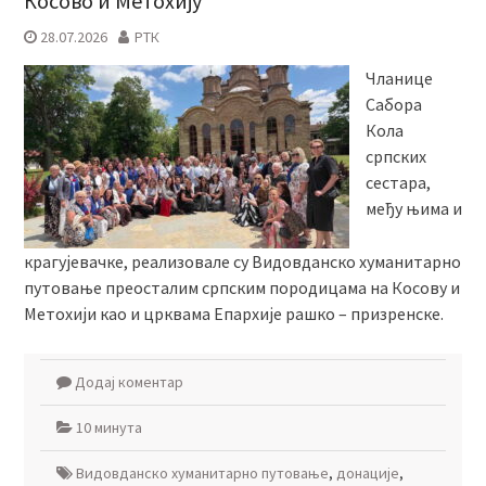
Косово и Метохију
28.07.2026
РТК
Чланице
Сабора
Кола
српских
сестара,
међу њима и
крагујевачке, реализовале су Видовданско хуманитарно
путовање преосталим српским породицама на Косову и
Метохији као и црквама Епархије рашко – призренске.
Додај коментар
10 минута
Видовданско хуманитарно путовање
,
донације
,