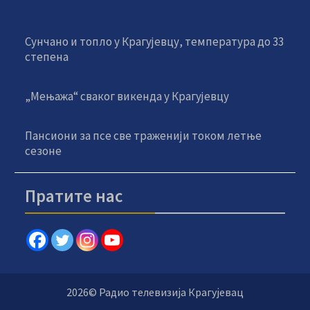
Сунчано и топло у Крагујевцу, температура до 33
степена
„Мењажа“ сваког викенда у Крагујевцу
Пансиони за псе све траженији током летње
сезоне
Пратите нас
2026© Радио телевизија Крагујевац