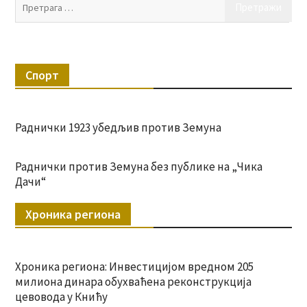
Пр
за:
Спорт
Раднички 1923 убедљив против Земуна
Раднички против Земуна без публике на „Чика
Дачи“
Хроника региона
Хроника региона: Инвестицијом вредном 205
милиона динара обухваћена реконструкција
цевовода у Книћу