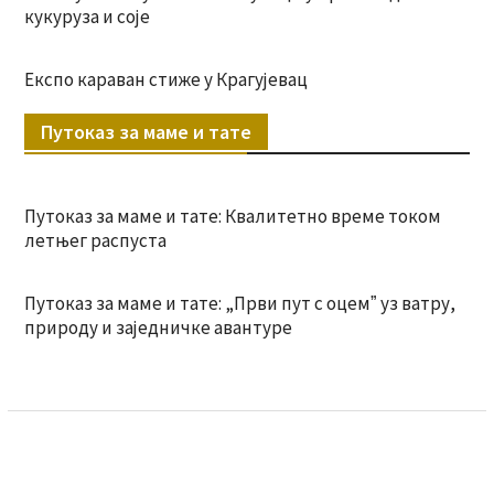
кукуруза и соје
Експо караван стиже у Крагујевац
Путоказ за маме и тате
Путоказ за маме и тате: Квалитетно време током
летњег распуста
Путоказ за маме и тате: „Први пут с оцемˮ уз ватру,
природу и заједничке авантуре