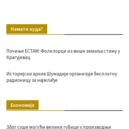
Немате куда?
Почиње ЕСТАМ: Фолклорци из више земаља стижу у
Крагујевац
Историјски архив Шумадије организује бесплатну
радионицу за најмлађе
Економија
Због суше могући велики губици у производњи