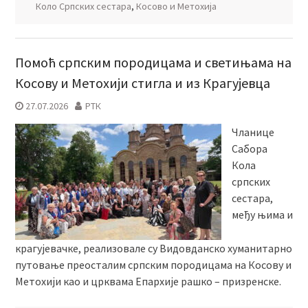
Коло Српских сестара
,
Косово и Метохија
Помоћ српским породицама и светињама на
Косову и Метохији стигла и из Крагујевца
27.07.2026
РТК
Чланице
Сабора
Кола
српских
сестара,
међу њима и
крагујевачке, реализовале су Видовданско хуманитарно
путовање преосталим српским породицама на Косову и
Метохији као и црквама Епархије рашко – призренске.