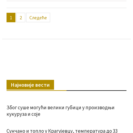
Пагинација
1
2
Следеће
чланака
Најновије вести
Због суше могући велики губици у производњи
кукуруза и соје
Сунчано и топло у Крагујевцу, температура до 33