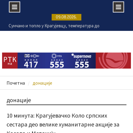
Сунчано и топло у Крагујевцу, температура до
Skip
09.08.2026.
33 степена
to
Раднички 1923 убедљив против Земуна
content
„Мењажа“ сваког викенда у Крагујевцу
Због суше могући велики губици у производњи
кукуруза и соје
Почетна
донације
донације
10 минута: Крагујевачко Коло српских
сестара део велике хуманитарне акције за