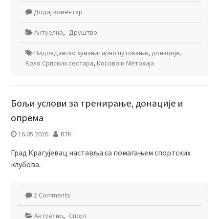
Додај коментар
Актуелно
,
Друштво
Видовданско хуманитарно путовање
,
донације
,
Коло Српских сестара
,
Косово и Метохија
Бољи услови за тренирање, донације и
опрема
16.05.2026
RTK
Град Крагујевац наставља са помагањем спортских
клубова.
2 Comments
Актуелно
,
Спорт