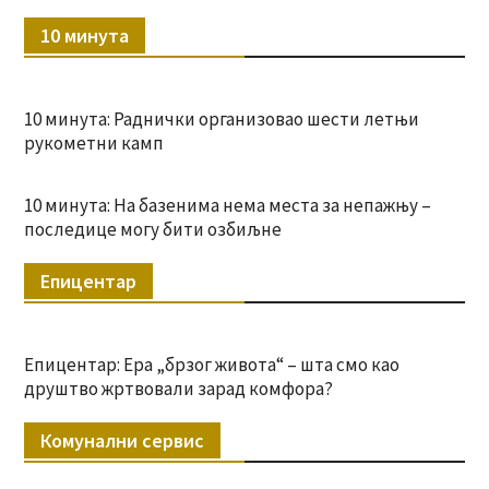
10 минута
10 минута: Раднички организовао шести летњи
рукометни камп
10 минута: На базенима нема места за непажњу –
последице могу бити озбиљне
Епицентар
Епицентар: Ера „брзог живота“ – шта смо као
друштво жртвовали зарад комфора?
Комунални сервис