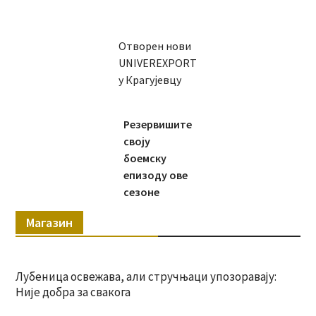
Отворен нови
UNIVEREXPORT
у Крагујевцу
Резервишите
своју
боемску
епизоду ове
сезоне
Магазин
Лубеница освежава, али стручњаци упозоравају:
Није добра за свакога