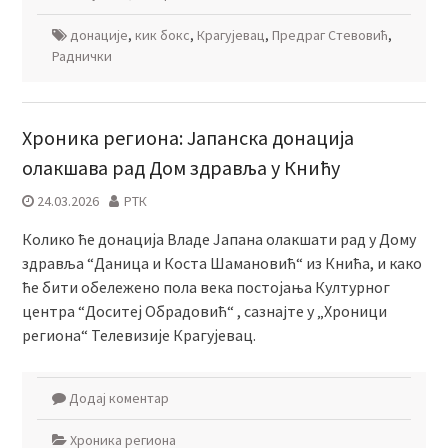
донације
,
кик бокс
,
Крагујевац
,
Предраг Стевовић
,
Раднички
Хроника региона: Јапанска донација
олакшава рад Дом здравља у Книћу
24.03.2026
РТК
Колико ће донација Владе Јапана олакшати рад у Дому
здравља “Даница и Коста Шамановић“ из Кнића, и како
ће бити обележено пола века постојања Културног
центра “Доситеј Обрадовић“ , сазнаjте у „Хроници
региона“ Телевизије Крагујевац.
Додај коментар
Хроника региона