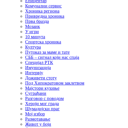
Епицентар
Комунални сервис
Хроника региона
Привредна хроника
Прва бразда
Мозаик
У игри
10 минута
Спортска хроника
Култура
Путоказ за маме и тате
СББ – сигнал који нас спаја
Специјал РТК
Имунизација
Интервју
Доживети стоту
Под Хипократовом заклетвом
Мајстори кухиње
Суграђани
Разговор с поводом
Хероји мог града
Шумадијски праг
Мој избор
Размотавање
Живот у боји