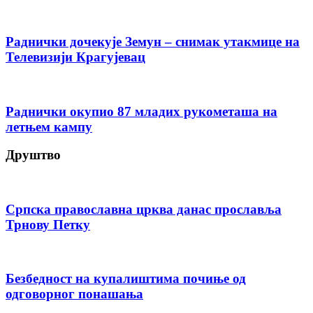
Раднички дочекује Земун – снимак утакмице на
Телевизији Крагујевац
Раднички окупио 87 младих рукометаша на
летњем кампу
Друштво
Српска православна црква данас прославља
Трнову Петку
Безбедност на купалиштима почиње од
одговорног понашања