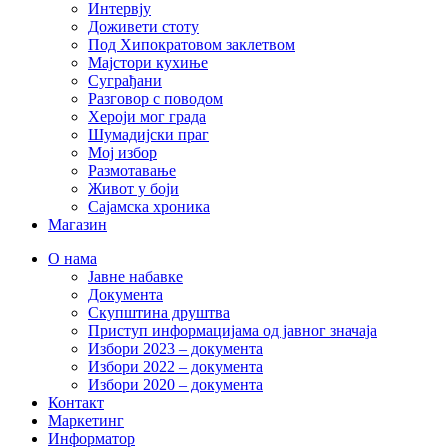
Интервју
Доживети стоту
Под Хипократовом заклетвом
Мајстори кухиње
Суграђани
Разговор с поводом
Хероји мог града
Шумадијски праг
Мој избор
Размотавање
Живот у боји
Сајамска хроника
Магазин
О нама
Јавне набавке
Документа
Скупштина друштва
Приступ информацијама од јавног значаја
Избори 2023 – документа
Избори 2022 – документа
Избори 2020 – документа
Контакт
Маркетинг
Информатор