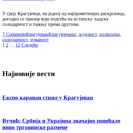
У срцу Крагујевца, на једној од најпрометнијих раскрсница,
догодио се призор који подсећа на истинску људску
солидарност и пажњу према другима.
7 Comments
Крагујевац
Крагујевчани
,
људскост
,
полицајац
,
солидарност
,
хуманост
Пагинација
1
2
…
12
Следеће
чланака
Најновије вести
Експо караван стиже у Крагујевац
Вучић: Србија и Украјина значајно повећале
ниво трговинске размене