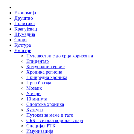
Skip
Home
to
Економија
content
Друштво
Политика
Крагујевац
Шумадија
Спорт
Култура
Емисије
Путешествије до срца хоризонта
Епицентар
Комунални сервис
Хроника региона
Привредна хроника
Прва бразда
Мозаик
У игри
10 минута
Спортска хроника
Култура
Путоказ за маме и тате
СББ – сигнал који нас спаја
Специјал РТК
Имунизација