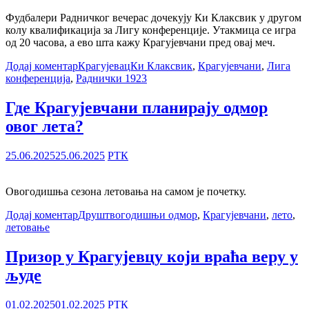
Фудбалери Радничког вечерас дочекују Ки Клаксвик у другом
колу квалификација за Лигу конференције. Утакмица се игра
од 20 часова, а ево шта кажу Крагујевчани пред овај меч.
Додај коментар
Крагујевац
Ки Клаксвик
,
Крагујевчани
,
Лига
конференција
,
Раднички 1923
Где Крагујевчани планирају одмор
овог лета?
25.06.2025
25.06.2025
РТК
Овогодишња сезона летовања на самом је почeтку.
Додај коментар
Друштво
годишњи одмор
,
Крагујевчани
,
лето
,
летовање
Призор у Крагујевцу који враћа веру у
људе
01.02.2025
01.02.2025
РТК