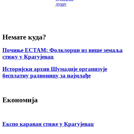
душу
Немате куда?
Почиње ЕСТАМ: Фолклорци из више земаља
стижу у Крагујевац
Историјски архив Шумадије организује
бесплатну радионицу за најмлађе
Економија
Експо караван стиже у Крагујевац