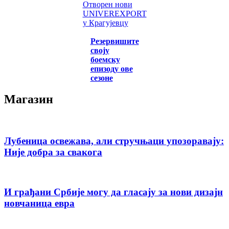
Отворен нови
UNIVEREXPORT
у Крагујевцу
Резервишите
своју
боемску
епизоду ове
сезоне
Магазин
Лубеница освежава, али стручњаци упозоравају:
Није добра за свакога
И грађани Србије могу да гласају за нови дизајн
новчаница евра