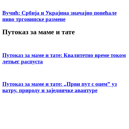
Вучић: Србија и Украјина значајно повећале
ниво трговинске размене
Путоказ за маме и тате
Путоказ за маме и тате: Квалитетно време током
летњег распуста
Путоказ за маме и тате: „Први пут с оцемˮ уз
ватру, природу и заједничке авантуре