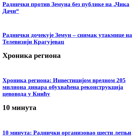
Раднички против Земуна без публике на „Чика
Дачи“
Раднички дочекује Земун – снимак утакмице на
Телевизији Крагујевац
Хроника региона
Хроника региона: Инвестицијом вредном 205
милиона динара обухваћена реконструкција
цевовода у Книћу
10 минута
10 минута: Раднички организовао шести летњи