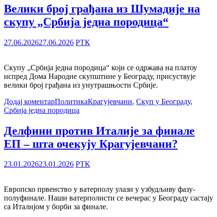
Велики број грађана из Шумадије на
скупу „Србија једна породица“
27.06.2026
27.06.2026
РТК
Скупу „Србија једна породица“ који се одржава на платоу
испред Дома Народне скупштине у Београду, присуствује
велики број грађана из унутрашњости Србије.
Додај коментар
Политика
Крагујевчани
,
Скуп у Београду
,
Србија једна породица
Делфини против Италије за финале
ЕП – шта очекују Крагујевчани?
23.01.2026
23.01.2026
РТК
Европско првенство у ватерполу улази у узбудљиву фазу-
полуфинале. Наши ватерполисти се вечерас у Београду састају
са Италијом у борби за финале.