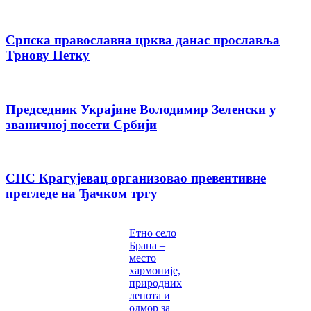
Српска православна црква данас прославља
Трнову Петку
Председник Украјине Володимир Зеленски у
званичној посети Србији
СНС Крагујевац организовао превентивне
прегледе на Ђачком тргу
Етно село
Брана –
место
хармоније,
природних
лепота и
одмор за