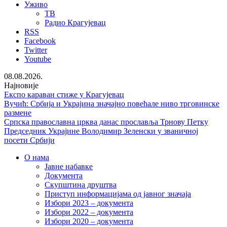
Уживо
ТВ
Радио Крагујевац
RSS
Facebook
Twitter
Youtube
08.08.2026.
Најновије
Експо караван стиже у Крагујевац
Вучић: Србија и Украјина значајно повећале ниво трговинске
размене
Српска православна црква данас прославља Трнову Петку
Председник Украјине Володимир Зеленски у званичној
посети Србији
О нама
Јавне набавке
Документа
Скупштина друштва
Приступ информацијама од јавног значаја
Избори 2023 – документа
Избори 2022 – документа
Избори 2020 – документа