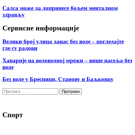
Салса може да допринесе бољем менталном
здрављу
Сервисне информације
Велики број улица данас без воде – погледајте
где су радови
Хаварије на водоводној мрежи – више насеља без
воде
Без воде у Бресници, Станову и Баљковцу
Претрага
за:
Спорт