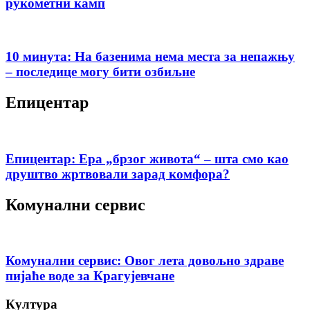
рукометни камп
10 минута: На базенима нема места за непажњу
– последице могу бити озбиљне
Епицентар
Епицентар: Ера „брзог живота“ – шта смо као
друштво жртвовали зарад комфора?
Комунални сервис
Комунални сервис: Овог лета довољно здраве
пијаће воде за Крагујевчане
Култура