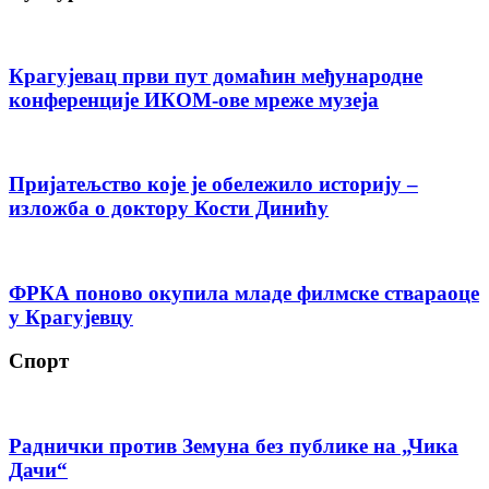
Крагујевац први пут домаћин међународне
конференције ИКОМ-ове мреже музеја
Пријатељство које је обележило историју –
изложба о доктору Кости Динићу
ФРКА поново окупила младе филмске ствараоце
у Крагујевцу
Спорт
Раднички против Земуна без публике на „Чика
Дачи“