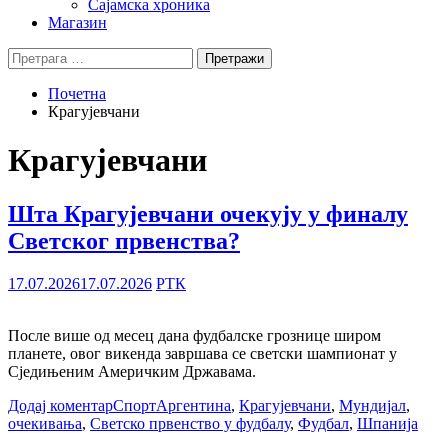
Сајамска хроника
Магазин
Претрага
за:
Почетна
Крагујевчани
Крагујевчани
Шта Крагујевчани очекују у финалу
Светског првенства?
17.07.2026
17.07.2026
РТК
После више од месец дана фудбалске грознице широм
планете, овог викенда завршава се светски шампионат у
Сједињеним Америчким Државама.
Додај коментар
Спорт
Аргентина
,
Крагујевчани
,
Мундијал
,
очекивања
,
Светско првенство у фудбалу
,
Фудбал
,
Шпанија