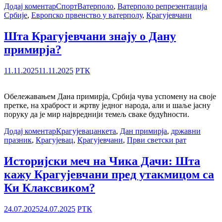
Додај коментар
Спорт
Ватерполо
,
Ватерполо репрезентација
Србије
,
Европско првенство у ватерполу
,
Крагујевчани
Шта Крагујевчани знају о Дану
примирја?
11.11.2025
11.11.2025
РТК
Обележавањем Дана примирја, Србија чува успомену на своје
претке, на храброст и жртву једног народа, али и шаље јасну
поруку да је мир највреднији темељ сваке будућности.
Додај коментар
Крагујевац
анкета
,
Дан примирја
,
државни
празник
,
Крагујевац
,
Крагујевчани
,
Први светски рат
Историјски меч на Чика Дачи: Шта
кажу Крагујевчани пред утакмицом са
Ки Клаксвиком?
24.07.2025
24.07.2025
РТК