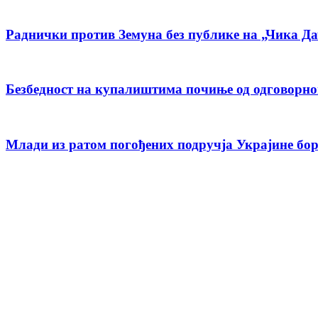
Раднички против Земуна без публике на „Чика Д
Безбедност на купалиштима почиње од одговорн
Млади из ратом погођених подручја Украјине бо