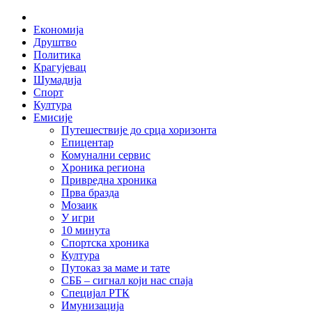
Skip
Home
to
Економија
content
Друштво
Политика
Крагујевац
Шумадија
Спорт
Култура
Емисије
Путешествије до срца хоризонта
Епицентар
Комунални сервис
Хроника региона
Привредна хроника
Прва бразда
Мозаик
У игри
10 минута
Спортска хроника
Култура
Путоказ за маме и тате
СББ – сигнал који нас спаја
Специјал РТК
Имунизација