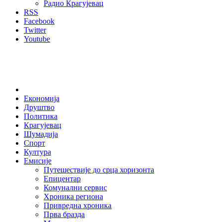
Радио Крагујевац
RSS
Facebook
Twitter
Youtube
Home
Економија
Друштво
Политика
Крагујевац
Шумадија
Спорт
Култура
Емисије
Путешествије до срца хоризонта
Епицентар
Комунални сервис
Хроника региона
Привредна хроника
Прва бразда