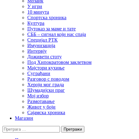
Мозаик
У игри
10 минута
Спортска хроника
Култура
Путоказ за маме и тате
СББ – сигнал који нас спаја
Специјал РТК
Имунизација
Интервју
Доживети стоту
Под Хипократовом заклетвом
Мајстори кухиње
Суграђани
Разговор с поводом
Хероји мог града
Шумадијски праг
Мој избор
Размотавање
Живот у боји
Сајамска хроника
Магазин
Претрага
за: