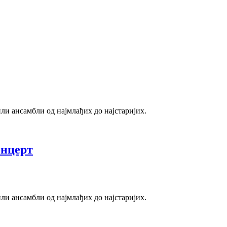
и ансамбли од најмлађих до најстаријих.
онцерт
и ансамбли од најмлађих до најстаријих.