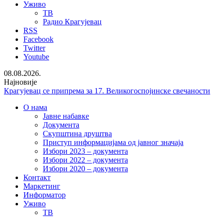
Уживо
ТВ
Радио Крагујевац
RSS
Facebook
Twitter
Youtube
08.08.2026.
Најновије
Крагујевац се припрема за 17. Великогоспојинске свечаности
Раднички против Земуна без публике на „Чика Дачи“
О нама
Безбедност на купалиштима почиње од одговорног понашања
Јавне набавке
СНС Крагујевац организовао превентивне прегледе на Ђачком 
Документа
Скупштина друштва
Приступ информацијама од јавног значаја
Избори 2023 – документа
Избори 2022 – документа
Избори 2020 – документа
Контакт
Маркетинг
Информатор
Уживо
ТВ