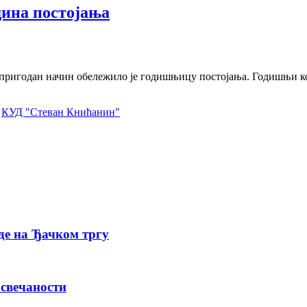
дина постојања
ригодан начин обележило је годишњицу постојања. Годишњи кон
,
КУД "Стеван Книћанин"
де на Ђачком тргу
 свечаности