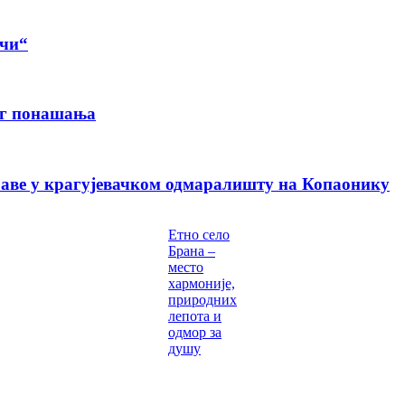
ачи“
ог понашања
раве у крагујевачком одмаралишту на Копаонику
Етно село
Брана –
место
хармоније,
природних
лепота и
одмор за
душу