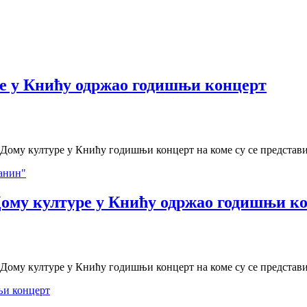
е у Книћу одржао годишњи концерт
ому културе у Книћу годишњи концерт на коме су се представил
анин"
ому културе у Книћу одржао годишњи к
ому културе у Книћу годишњи концерт на коме су се представил
и концерт