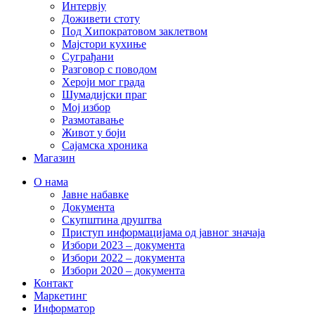
Интервју
Доживети стоту
Под Хипократовом заклетвом
Мајстори кухиње
Суграђани
Разговор с поводом
Хероји мог града
Шумадијски праг
Мој избор
Размотавање
Живот у боји
Сајамска хроника
Магазин
О нама
Јавне набавке
Документа
Скупштина друштва
Приступ информацијама од јавног значаја
Избори 2023 – документа
Избори 2022 – документа
Избори 2020 – документа
Контакт
Маркетинг
Информатор