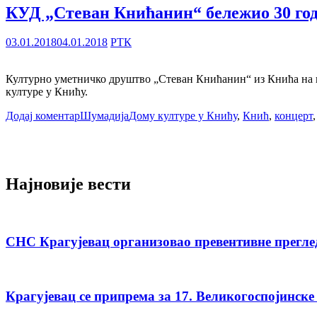
КУД „Стеван Книћанин“ бележио 30 го
03.01.2018
04.01.2018
РТК
Културно уметничко друштво „Стеван Книћанин“ из Кнића на п
културе у Книћу.
Додај коментар
Шумадија
Дому културе у Книћу
,
Кнић
,
концерт
Најновије вести
СНС Крагујевац организовао превентивне прегле
Крагујевац се припрема за 17. Великогоспојинске