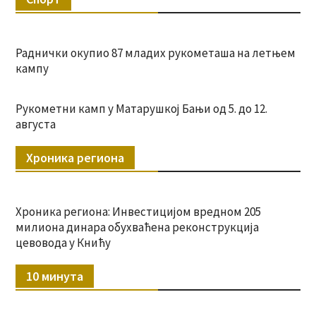
Раднички окупио 87 младих рукометаша на летњем
кампу
Рукометни камп у Матарушкој Бањи од 5. до 12.
августа
Хроника региона
Хроника региона: Инвестицијом вредном 205
милиона динара обухваћена реконструкција
цевовода у Книћу
10 минута