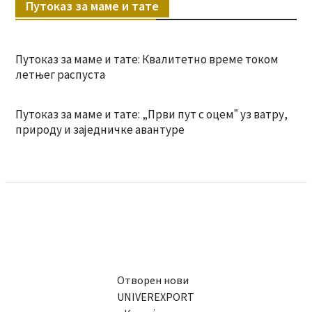
Путоказ за маме и тате
Путоказ за маме и тате: Квалитетно време током
летњег распуста
Путоказ за маме и тате: „Први пут с оцемˮ уз ватру,
природу и заједничке авантуре
Отворен нови
UNIVEREXPORT