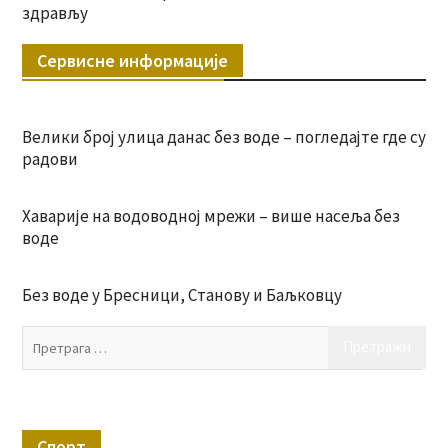
здрављу
Сервисне информације
Велики број улица данас без воде – погледајте где су
радови
Хаварије на водоводној мрежи – више насеља без
воде
Без воде у Бресници, Станову и Баљковцу
Пр
за:
Спорт