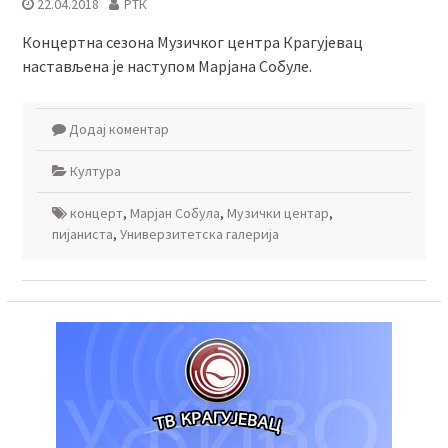
22.04.2018
РТК
Концертна сезона Музичког центра Крагујевац
настављена је наступом Марјана Собуле.
Додај коментар
Култура
концерт
,
Марјан Собула
,
Музички центар
,
пијаниста
,
Универзитетска галерија