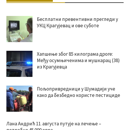
Бесплатни превентивни прегледи у
УКЦ Крагујевац и ове суботе
Хапшење због 85 килограма дроге:
Међу осумњиченима и мушкарац (38)
из Крагујевца
Пољопривредници у Шумадији уче
како да безбедно користе пестициде
Лана Андрић 11. августа путује на лечење –