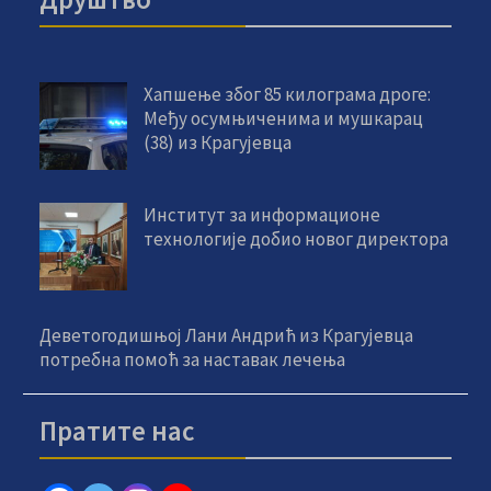
Хапшење због 85 килограма дроге:
Међу осумњиченима и мушкарац
(38) из Крагујевца
Институт за информационе
технологије добио новог директора
Деветогодишњој Лани Андрић из Крагујевца
потребна помоћ за наставак лечења
Пратите нас