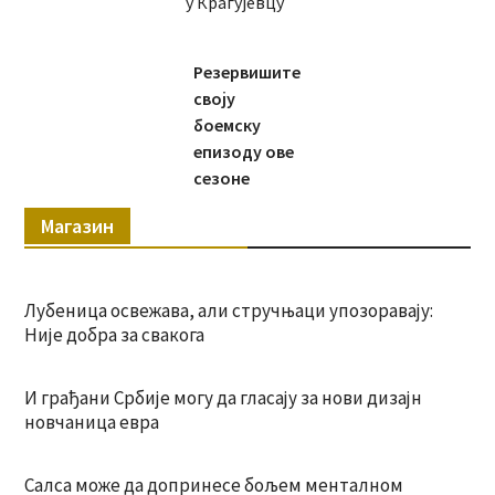
у Крагујевцу
Резервишите
своју
боемску
епизоду ове
сезоне
Магазин
Лубеница освежава, али стручњаци упозоравају:
Није добра за свакога
И грађани Србије могу да гласају за нови дизајн
новчаница евра
Салса може да допринесе бољем менталном