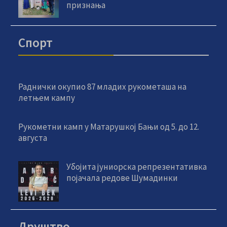
признања
Спорт
Раднички окупио 87 младих рукометаша на
летњем кампу
Рукометни камп у Матарушкој Бањи од 5. до 12.
августа
Убојита јуниорска репрезентативка
појачала редове Шумадинки
Друштво