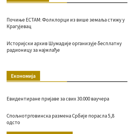
Почиње ЕСТАМ: Фолклорци из више земаља стижу у
Крагујевац
Историјски архив Шумадије организује бесплатну
радионицу за најмлађе
Економија
Евидентиране пријаве за свих 30.000 ваучера
Спољнотрговинска размена Србије порасла 5,8
одсто