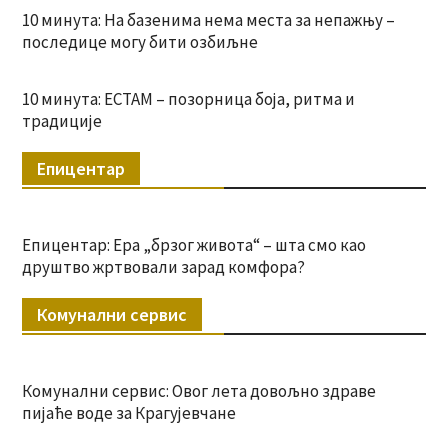
10 минута: На базенима нема места за непажњу –
последице могу бити озбиљне
10 минута: ЕСТАМ – позорница боја, ритма и
традиције
Епицентар
Епицентар: Ера „брзог живота“ – шта смо као
друштво жртвовали зарад комфора?
Комунални сервис
Комунални сервис: Овог лета довољно здраве
пијаће воде за Крагујевчане