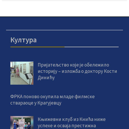
Култура
Пријатељство које је обележило
историју – изложба о доктору Кости
Динићу
ФРКА поново окупила младе филмске
ствараоце у Крагујевцу
Књижевни клуб из Кнића ниже
успехе и осваја престижна