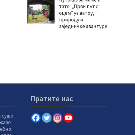
тате: „Први пут с
оцемˮ уз ватру,
природу и
заједничке авантуре
Пратите нас
и суше
жаве –
себно