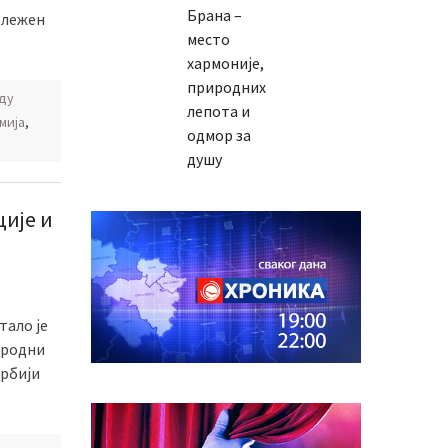
Брана –
ележен
место
хармоније,
природних
ду
лепота и
мија
,
одмор за
душу
ије и
тало је
ародни
Србији