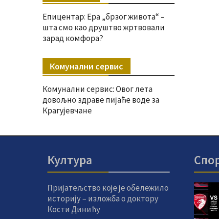
Епицентар: Ера „брзог живота“ –
шта смо као друштво жртвовали
зарад комфора?
Комунални сервис
Комунални сервис: Овог лета
довољно здраве пијаће воде за
Крагујевчане
Култура
Спо
Пријатељство које је обележило
историју – изложба о доктору
Кости Динићу