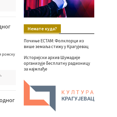
дног
Немате куда?
Почиње ЕСТАМ: Фолклорци из
више земаља стижу у Крагујевац
и ромску
Историјски архив Шумадије
организује бесплатну радионицу
за најмлађе
а
,
одног