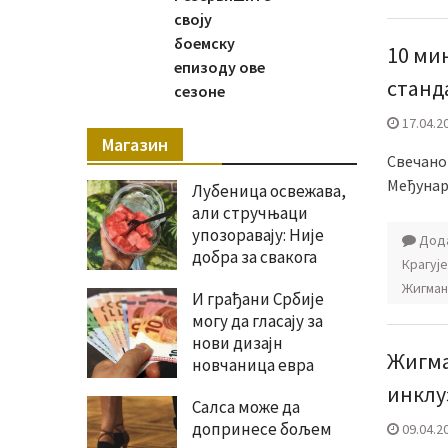
своју
боемску
10 ми
епизоду ове
станд
сезоне
17.04.2
Магазин
Свечано
Међунар
Лубеница освежава,
али стручњаци
упозоравају: Није
Дода
добра за свакога
Крагуј
Жигман
И грађани Србије
могу да гласају за
нови дизајн
Жигма
новчаница евра
инклу
Салса може да
допринесе бољем
09.04.2