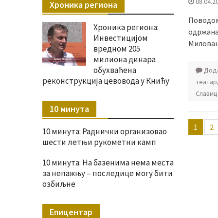
08.04.2
Хроника региона
Поводом
Хроника региона:
одржана
Инвестицијом
Милован
вредном 205
милиона динара
обухваћена
Дода
реконструкција цевовода у Книћу
театар
Славиц
10 минута
Пагин
1
2
10 минута: Раднички организовао
члана
шести летњи рукометни камп
10 минута: На базенима нема места
за непажњу – последице могу бити
озбиљне
Епицентар