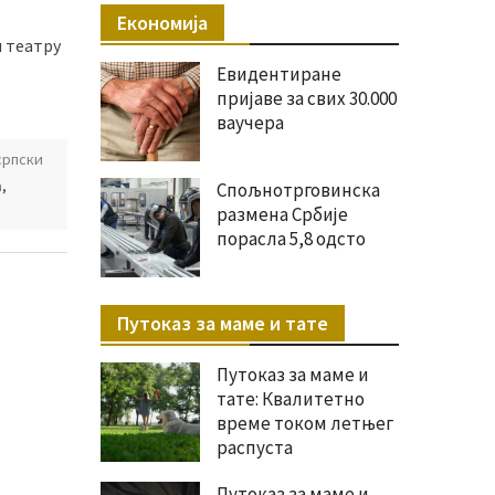
Економија
 театру
Евидентиране
пријаве за свих 30.000
ваучера
српски
а
,
Спољнотрговинска
размена Србије
порасла 5,8 одсто
Путоказ за маме и тате
Путоказ за маме и
тате: Квалитетно
време током летњег
распуста
Путоказ за маме и