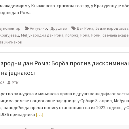
м академијом у Књажевско-српском театру, у Крагујевцу је об
одни дан Рома.
ј коментар
Актуелно
,
Друштво
Дан Рома
,
Један народ хиља
Крагујевац
,
Међународни дан Рома
,
положај Рома
,
Роми
,
свечана акаде
ав Жигманов
ародни дан Рома: Борба против дискриминац
 на једнакост
025
РТК
рство за људска и мањинска права и друштвени дијалог чести
ицима ромске националне заједнице у Србији 8. април, Међун
, наводећи да према попису становништва из 2022. године, у 
1.936 припадника
[…]