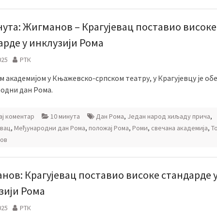
нута: Жигманов – Крагујевац поставио високе
арде у инклузији Рома
025
РТК
м академијом у Књажевско-српском театру, у Крагујевцу је об
одни дан Рома.
ј коментар
10 минута
Дан Рома
,
Један народ хиљаду прича
,
евац
,
Међународни дан Рома
,
положај Рома
,
Роми
,
свечана академија
,
Т
ов
нов: Крагујевац поставио високе стандарде 
зији Рома
025
РТК