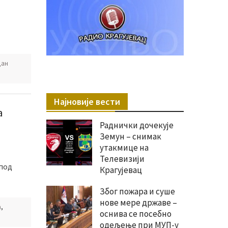
дан
Најновије вести
а
Раднички дочекује
Земун – снимак
утакмице на
Телевизији
 под
Крагујевац
Због пожара и суше
нове мере државе –
а
,
оснива се посебно
одељење при МУП-у