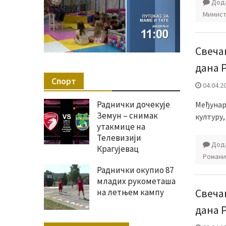
Дода
Минист
Свеча
дана 
Спорт
04.04.2
Раднички дочекује
Међунаро
Земун – снимак
културу,
утакмице на
Телевизији
Дода
Крагујевац
Романи
Раднички окупио 87
младих рукометаша
Свеча
на летњем кампу
дана 