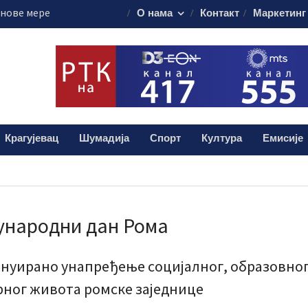
 нове мере
О нама
Контакт
Маркетинг
 посебно одељење
вни прегледи у
ве суботе
лограма дроге:
и мушкарац (38)
Крагујевац
Шумадија
Спорт
Култура
Емисије
Земун – снимак
зији Крагујевац
ународни дан Рома
нуирано унапређење социјалног, образовног
рног живота ромске заједнице