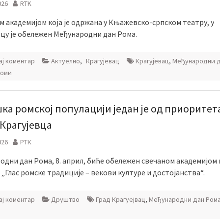
026
RTK
м академијом која је одржана у Књажевско-српском театру, у
вцу је обележен Међународни дан Рома.
ј коментар
Актуелно
,
Крагујевац
Крагујевац
,
Међународни 
оми
ка ромској популацији један је од приоритет
 Крагујевца
026
РТК
одни дан Рома, 8. април, биће обележен свечаном академијом
„Глас ромске традиције – векови културе и достојанства“.
ј коментар
Друштво
Град Крагуејвац
,
Међународни дан Ром