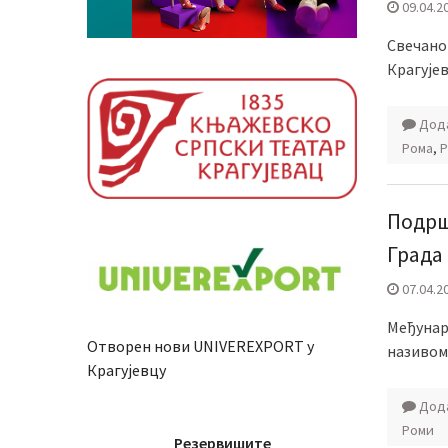
09.04.2
Свечано
Крагује
Дода
Рома
,
Р
Подрш
Града
07.04.2
Међунар
Отворен нови UNIVEREXPORT у
називом 
Крагујевцу
Дода
Роми
Резервишите