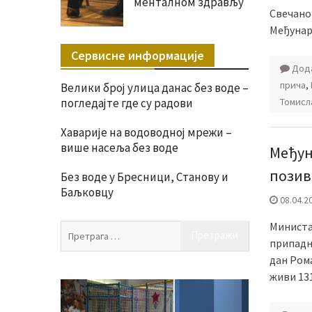
менталном здрављу
Свечано
Међунар
Сервисне информације
Дода
прича
,
Велики број улица данас без воде –
погледајте где су радови
Томисл
Хаварије на водоводној мрежи –
више насеља без воде
Међун
позив
Без воде у Бресници, Станову и
Баљковцу
08.04.2
Министа
Претрага
припадн
за:
дан Рома
живи 13