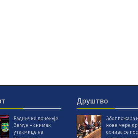
рт
Друштво
Раднички дочекује
Због пожара 
Земун – снимак
нове мере др
утакмице на
оснива се по