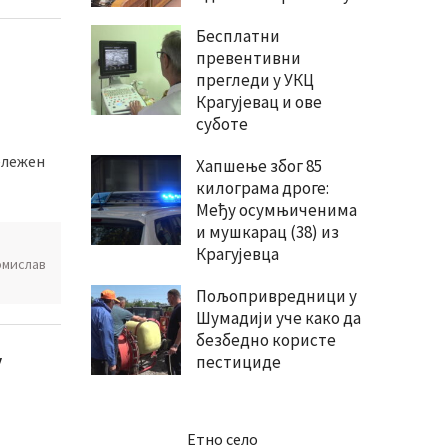
Бесплатни
превентивни
прегледи у УКЦ
Крагујевац и ове
суботе
ележен
Хапшење због 85
килограма дроге:
Међу осумњиченима
и мушкарац (38) из
Крагујевца
омислав
Пољопривредници у
Шумадији уче како да
безбедно користе
у
пестициде
Етно село