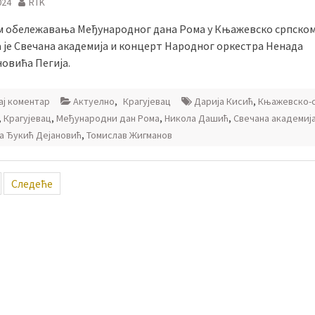
024
RTK
 обележавања Међународног дана Рома у Књажевско српском
 је Свечана академија и концерт Народног оркестра Ненада
овића Пегија.
ј коментар
Актуелно
,
Крагујевац
Дарија Кисић
,
Књажевско-
,
Крагујевац
,
Међународни дан Рома
,
Никола Дашић
,
Свечана академиј
а Ђукић Дејановић
,
Томислав Жигманов
ација
Следеће
ка