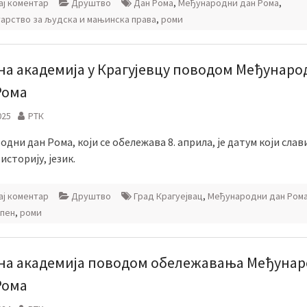
ј коментар
Друштво
Дан Рома
,
Међународни дан Рома
,
арство за људска и мањинска права
,
роми
на академија у Крагујевцу поводом Међунаро
Рома
025
РТК
дни дан Рома, који се обележава 8. априла, је датум који слав
 историју, језик.
ј коментар
Друштво
Град Крагуејвац
,
Међународни дан Ром
пен
,
роми
на академија поводом обележавања Међунар
Рома