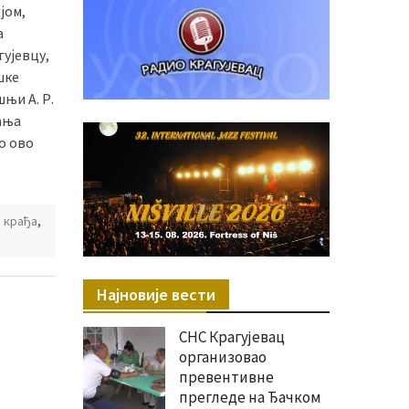
јом,
а
ујевцу,
шке
шњи А. Р.
јања
о ово
 крађа
,
Најновије вести
СНС Крагујевац
организовао
превентивне
прегледе на Ђачком