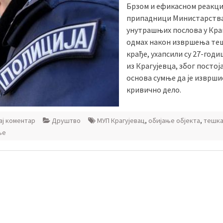
Брзом и ефикасном реакци
припадници Министарств
унутрашњих послова у Краг
одмах након извршења те
крађе, ухапсили су 27-годи
из Крагујевца, због посто
основа сумње да је изврши
кривично дело.
ј коментар
Друштво
МУП Крагујевац
,
обијање објекта
,
тешка
ње