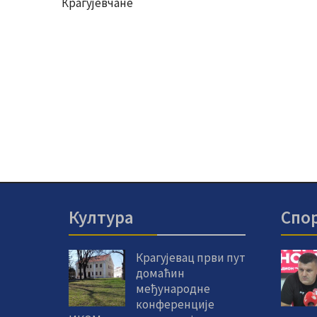
Крагујевчане
Култура
Спо
Крагујевац први пут
домаћин
међународне
конференције