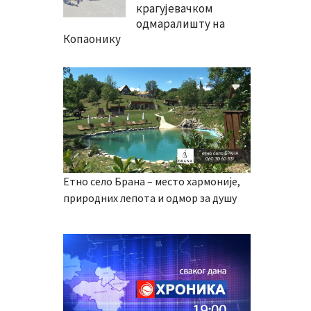
крагујевачком
одмаралишту на
Копаонику
Етно село Брана – место хармоније,
природних лепота и одмор за душу