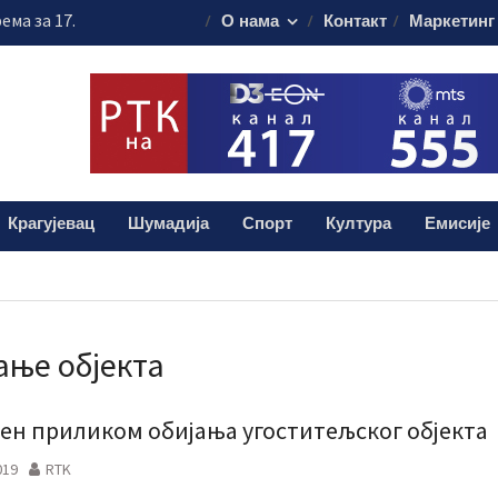
ема за 17.
О нама
Контакт
Маркетинг
свечаности
муна без публике
алиштима почиње
ашања
анизовао
еде на Ђачком
Крагујевац
Шумадија
Спорт
Култура
Емисије
ање објекта
ен приликом обијања угоститељског објекта
019
RTK