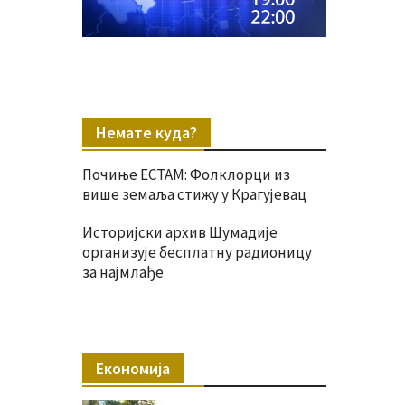
Немате куда?
Почиње ЕСТАМ: Фолклорци из
више земаља стижу у Крагујевац
Историјски архив Шумадије
организује бесплатну радионицу
за најмлађе
Економија