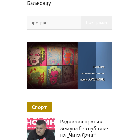
Баљковцу
Претрага
за:
Спорт
Раднички против
Земуна без публике
на „Чика Дачи“