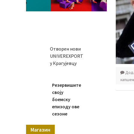
Отворен нови
UNIVEREXPORT
у Крагујевцу
Дода
хапше
Резервишите
своју
боемску
епизоду ове
сезоне
Магазин