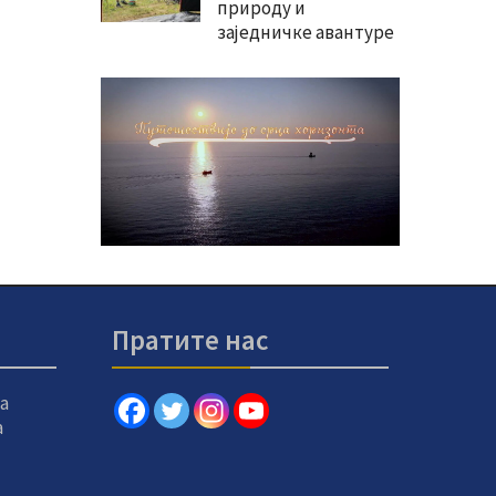
природу и
заједничке авантуре
Пратите нас
а
а