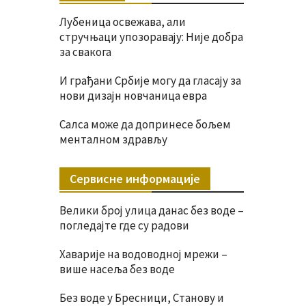
Лубеница освежава, али
стручњаци упозоравају: Није добра
за свакога
И грађани Србије могу да гласају за
нови дизајн новчаница евра
Салса може да допринесе бољем
менталном здрављу
Сервисне информације
Велики број улица данас без воде –
погледајте где су радови
Хаварије на водоводној мрежи –
више насеља без воде
Без воде у Бресници, Станову и