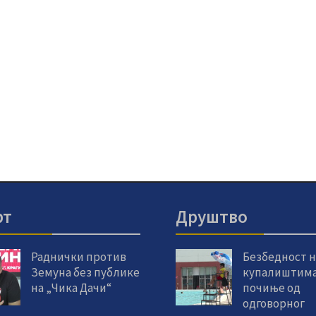
рт
Друштво
Раднички против
Безбедност н
Земуна без публике
купалиштим
на „Чика Дачи“
почиње од
одговорног