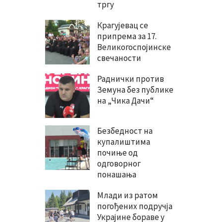
тргу
Крагујевац се
припрема за 17.
Великогоспојинске
свечаности
Раднички против
Земуна без публике
на „Чика Дачи“
Безбедност на
купалиштима
почиње од
одговорног
понашања
Млади из ратом
погођених подручја
Украјине бораве у