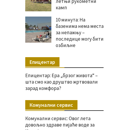
летњи рукометни
камп
10 минута: На
базенима нема места
за непажњу –
последице могу бити
озбиљне
Епицентар
Епицентар: Ера „брзог живота“ –
шта смо као друштво жртвовали
зарад комфора?
Комунални сервис
Комунални сервис: Овог лета
довољно здраве пијаће воде за