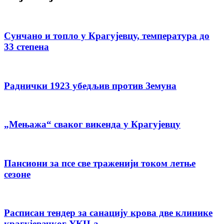
Сунчано и топло у Крагујевцу, температура до
33 степена
Раднички 1923 убедљив против Земуна
„Мењажа“ сваког викенда у Крагујевцу
Пансиони за псе све траженији током летње
сезоне
Расписан тендер за санацију крова две клинике
крагујевачког УКЦ-а