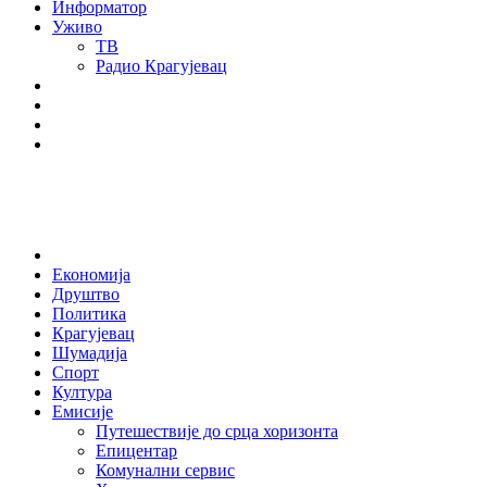
Информатор
Уживо
ТВ
Радио Крагујевац
RSS
Facebook
Twitter
Youtube
Home
Економија
Друштво
Политика
Крагујевац
Шумадија
Спорт
Култура
Емисије
Путешествије до срца хоризонта
Епицентар
Комунални сервис