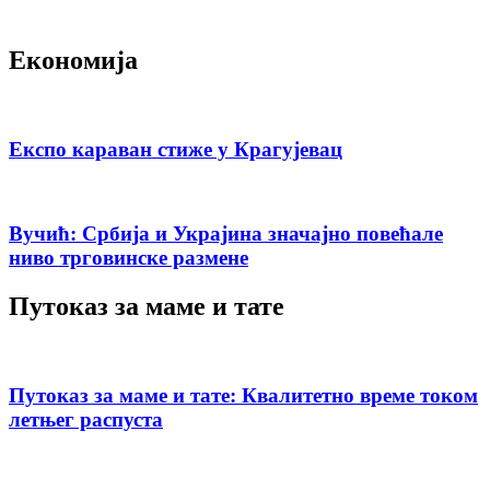
Економија
Експо караван стиже у Крагујевац
Вучић: Србија и Украјина значајно повећале
ниво трговинске размене
Путоказ за маме и тате
Путоказ за маме и тате: Квалитетно време током
летњег распуста