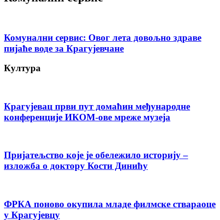
Комунални сервис: Овог лета довољно здраве
пијаће воде за Крагујевчане
Култура
Крагујевац први пут домаћин међународне
конференције ИКОМ-ове мреже музеја
Пријатељство које је обележило историју –
изложба о доктору Кости Динићу
ФРКА поново окупила младе филмске ствараоце
у Крагујевцу