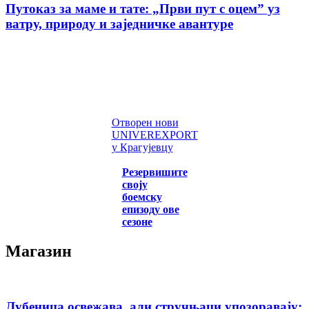
Путоказ за маме и тате: „Први пут с оцемˮ уз
ватру, природу и заједничке авантуре
Отворен нови
UNIVEREXPORT
у Крагујевцу
Резервишите
своју
боемску
епизоду ове
сезоне
Магазин
Лубеница освежава, али стручњаци упозоравају: