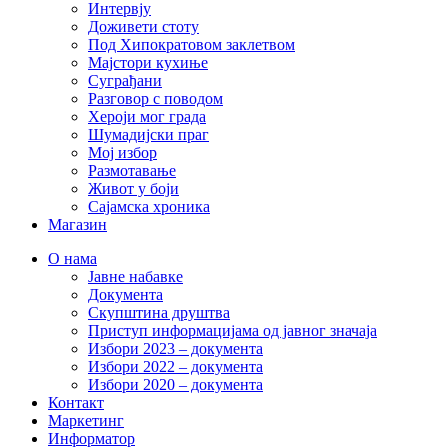
Интервју
Доживети стоту
Под Хипократовом заклетвом
Мајстори кухиње
Суграђани
Разговор с поводом
Хероји мог града
Шумадијски праг
Мој избор
Размотавање
Живот у боји
Сајамска хроника
Магазин
О нама
Јавне набавке
Документа
Скупштина друштва
Приступ информацијама од јавног значаја
Избори 2023 – документа
Избори 2022 – документа
Избори 2020 – документа
Контакт
Маркетинг
Информатор