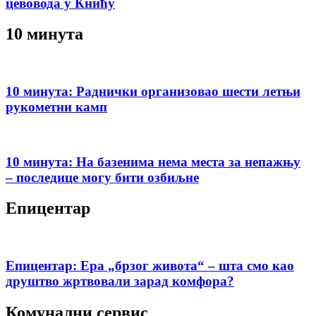
цевовода у Книћу
10 минута
10 минута: Раднички организовао шести летњи
рукометни камп
10 минута: На базенима нема места за непажњу
– последице могу бити озбиљне
Епицентар
Епицентар: Ера „брзог живота“ – шта смо као
друштво жртвовали зарад комфора?
Комунални сервис