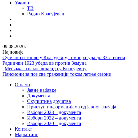
Уживо
ТВ
Радио Крагујевац
RSS
Facebook
Twitter
Youtube
09.08.2026.
Најновије
Сунчано и топло у Крагујевцу, температура до 33 степена
Раднички 1923 убедљив против Земуна
„Мењажа“ сваког викенда у Крагујевцу
Пансиони за псе све траженији током летње сезоне
О нама
Јавне набавке
Документа
Скупштина друштва
Приступ информацијама од јавног значаја
Избори 2023 – документа
Избори 2022 – документа
Избори 2020 – документа
Контакт
Маркетинг