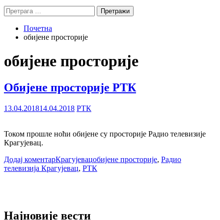
Претрага
за:
Почетна
обијене просторије
обијене просторије
Обијене просторије РТК
13.04.2018
14.04.2018
РТК
Током прошле ноћи обијене су просторије Радио телевизије
Крагујевац.
Додај коментар
Крагујевац
обијене просторије
,
Радио
телевизија Крагујевац
,
РТК
Најновије вести