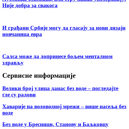
Није добра за свакога
И грађани Србије могу да гласају за нови дизајн
новчаница евра
Салса може да допринесе бољем менталном
здрављу
Сервисне информације
Велики број улица данас без воде – погледајте
где су радови
Хаварије на водоводној мрежи – више насеља без
воде
Без воде у Бресници, Станову и Баљковцу