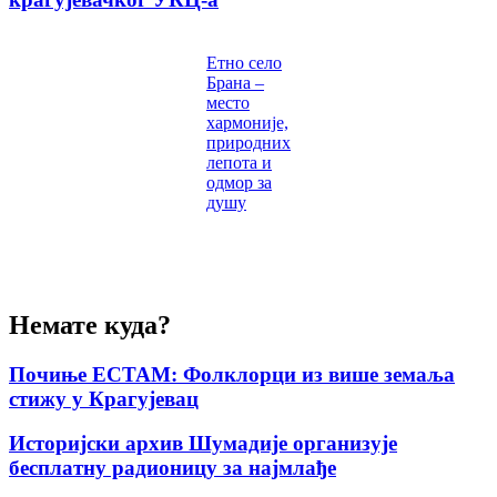
Етно село
Брана –
место
хармоније,
природних
лепота и
одмор за
душу
Немате куда?
Почиње ЕСТАМ: Фолклорци из више земаља
стижу у Крагујевац
Историјски архив Шумадије организује
бесплатну радионицу за најмлађе