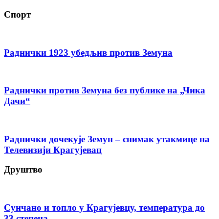
Спорт
Раднички 1923 убедљив против Земуна
Раднички против Земуна без публике на „Чика
Дачи“
Раднички дочекује Земун – снимак утакмице на
Телевизији Крагујевац
Друштво
Сунчано и топло у Крагујевцу, температура до
33 степена