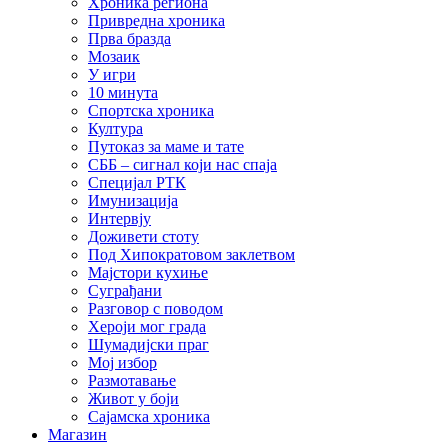
Хроника региона
Привредна хроника
Прва бразда
Мозаик
У игри
10 минута
Спортска хроника
Култура
Путоказ за маме и тате
СББ – сигнал који нас спаја
Специјал РТК
Имунизација
Интервју
Доживети стоту
Под Хипократовом заклетвом
Мајстори кухиње
Суграђани
Разговор с поводом
Хероји мог града
Шумадијски праг
Мој избор
Размотавање
Живот у боји
Сајамска хроника
Магазин