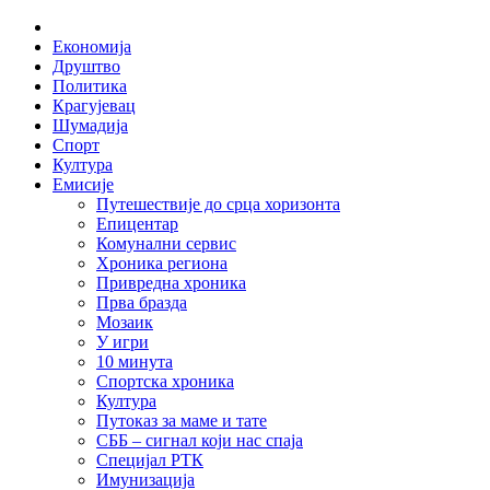
Skip
Home
to
Економија
content
Друштво
Политика
Крагујевац
Шумадија
Спорт
Култура
Емисије
Путешествије до срца хоризонта
Епицентар
Комунални сервис
Хроника региона
Привредна хроника
Прва бразда
Мозаик
У игри
10 минута
Спортска хроника
Култура
Путоказ за маме и тате
СББ – сигнал који нас спаја
Специјал РТК
Имунизација