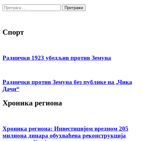
Претрага
за:
Спорт
Раднички 1923 убедљив против Земуна
Раднички против Земуна без публике на „Чика
Дачи“
Хроника региона
Хроника региона: Инвестицијом вредном 205
милиона динара обухваћена реконструкција