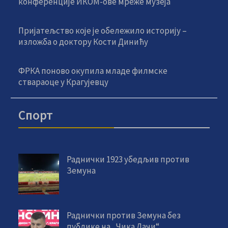
конференције ИКОМ-ове мреже музеја
Пријатељство које је обележило историју –
изложба о доктору Кости Динићу
ФРКА поново окупила младе филмске
ствараоце у Крагујевцу
Спорт
Раднички 1923 убедљив против
Земуна
Раднички против Земуна без
публике на „Чика Дачи“