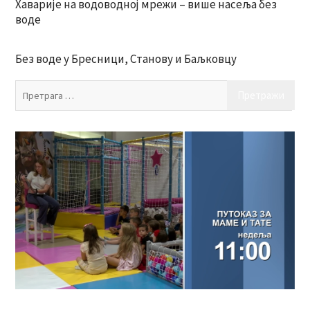
Хаварије на водоводној мрежи – више насеља без
воде
Без воде у Бресници, Станову и Баљковцу
Пр
за: