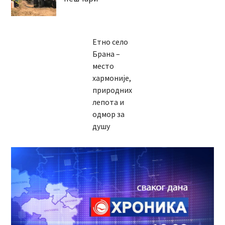
Етно село
Брана –
место
хармоније,
природних
лепота и
одмор за
душу