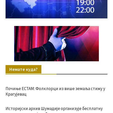
Немате куда?
Почиње ЕСТАМ: Фолклорци из више земаља стижу у
Крагујевац
Историјски архив Шумадије организује бесплатну