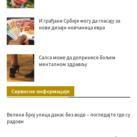
И грађани Србије могу да гласају за
нови дизајн новчаница евра
Салса може да допринесе бољем
менталном здрављу
Сервисне информације
Велики број улица данас без воде – погледајте где су
радови