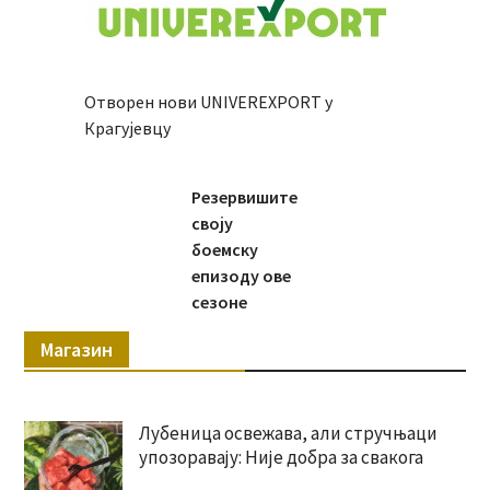
Отворен нови UNIVEREXPORT у
Крагујевцу
Резервишите
своју
боемску
епизоду ове
сезоне
Магазин
Лубеница освежава, али стручњаци
упозоравају: Није добра за свакога