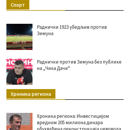
Спорт
Раднички 1923 убедљив против
Земуна
Раднички против Земуна без публике
на „Чика Дачи“
Хроника региона
Хроника региона: Инвестицијом
вредном 205 милиона динара
обухваћена реконструкција цевовода