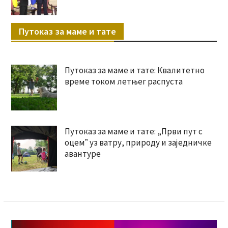
Путоказ за маме и тате
Путоказ за маме и тате: Квалитетно
време током летњег распуста
Путоказ за маме и тате: „Први пут с
оцемˮ уз ватру, природу и заједничке
авантуре