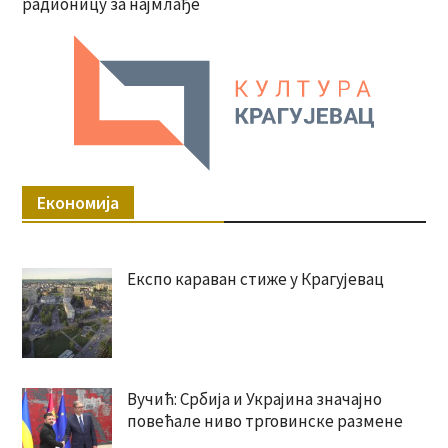
радионицу за најмлађе
Економија
Експо караван стиже у Крагујевац
Вучић: Србија и Украјина значајно
повећале ниво трговинске размене