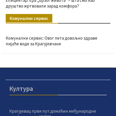
Епицентар: Ера „брзог живота“ – шта смо као
друштво жртвовали зарад комфора?
Комунални сервис
Комунални сервис: Овог лета довољно здраве
пијаће воде за Крагујевчане
Култура
Крагујевац први пут домаћин међународне