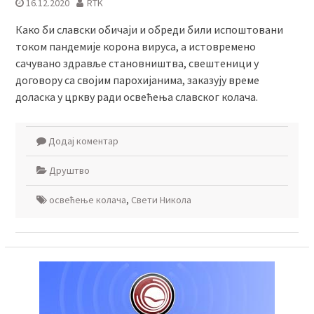
16.12.2020
RTK
Како би славски обичаји и обреди били испоштовани
током пандемије корона вируса, а истовремено
сачувано здравље становништва, свештеници у
договору са својим парохијанима, заказују време
доласка у цркву ради освећења славског колача.
Додај коментар
Друштво
освећење колача
,
Свети Никола