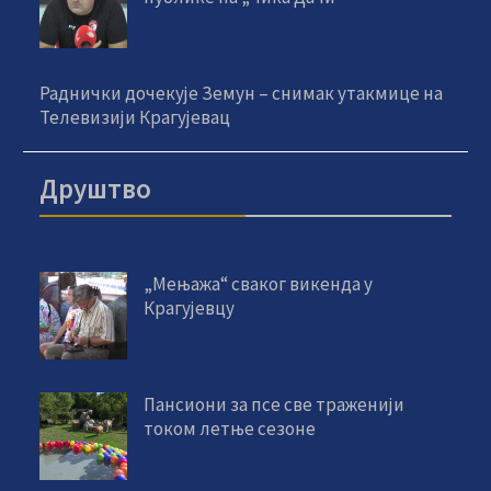
Раднички дочекује Земун – снимак утакмице на
Телевизији Крагујевац
Друштво
„Мењажа“ сваког викенда у
Крагујевцу
Пансиони за псе све траженији
током летње сезоне