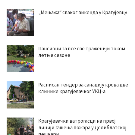
„Мењажа“ сваког викенда у Крагујевцу
Пансиони за псе све траженији током
летње сезоне
Расписан тендер за санацију крова две
клинике крагујевачког УКЦ-а
Крагујевачки ватрогасци на првој
линији гашења пожара у Делиблатској
пешчари