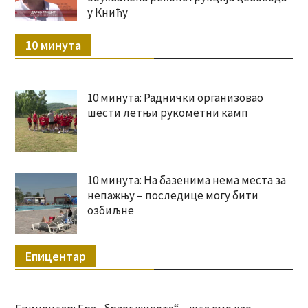
у Книћу
10 минута
10 минута: Раднички организовао
шести летњи рукометни камп
10 минута: На базенима нема места за
непажњу – последице могу бити
озбиљне
Епицентар