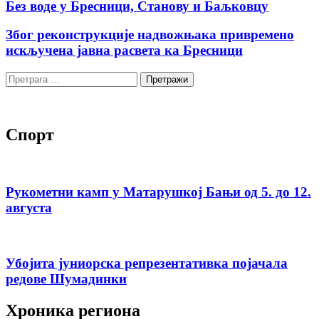
Без воде у Бресници, Станову и Баљковцу
Због реконструкције надвожњака привремено
искључена јавна расвета ка Бресници
Претрага
за:
Спорт
Рукометни камп у Матарушкој Бањи од 5. до 12.
августа
Убојита јуниорска репрезентативка појачала
редове Шумадинки
Хроника региона