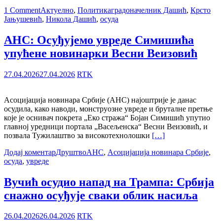
1 Comment
Актуелно
,
Политика
градоначелник Дашић
,
Крсто
Јањушевић
,
Никола Дашић
,
осуда
АНС: Осуђујемо увреде Симишића
упућене новинарки Весни Веизовић
27.04.2026
27.04.2026
RTK
Асоцијација новинара Србије (АНС) најоштрије је данас
осудила, како наводи, монструозне увреде и бруталне претње
које је оснивач покрета „Еко стража“ Бојан Симишић упутио
главној уредници портала „Васељенска“ Весни Веизовић, и
позвала Тужилаштво за високотехнолошки
[…]
Додај коментар
Друштво
АНС
,
Асоцијација новинара Србије
,
осуда
,
увреде
Вучић осудио напад на Трампа: Србија
снажно осуђује сваки облик насиља
26.04.2026
26.04.2026
RTK