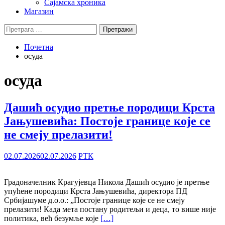
Сајамска хроника
Магазин
Претрага
за:
Почетна
осуда
осуда
Дашић осудио претње породици Крста
Јањушевића: Постоје границе које се
не смеју прелазити!
02.07.2026
02.07.2026
РТК
Градоначелник Крагујевца Никола Дашић осудио je претње
упућене породици Крста Јањушевића, директора ПД
Србијашуме д.о.о.: „Постоје границе које се не смеју
прелазити! Када мета постану родитељи и деца, то више није
политика, већ безумље које
[…]