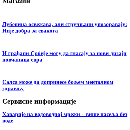
Магазин
Лубеница освежава, али стручњаци упозоравају:
Није добра за свакога
И грађани Србије могу да гласају за нови дизајн
новчаница евра
Салса може да допринесе бољем менталном
здрављу
Сервисне информације
Хаварије на водоводној мрежи – више насеља без
воде