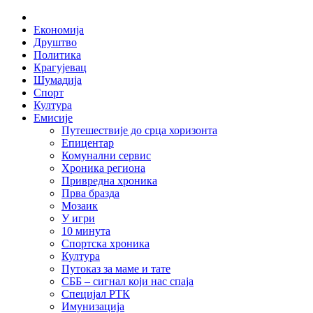
Skip
Home
to
Економија
content
Друштво
Политика
Крагујевац
Шумадија
Спорт
Култура
Емисије
Путешествије до срца хоризонта
Епицентар
Комунални сервис
Хроника региона
Привредна хроника
Прва бразда
Мозаик
У игри
10 минута
Спортска хроника
Култура
Путоказ за маме и тате
СББ – сигнал који нас спаја
Специјал РТК
Имунизација