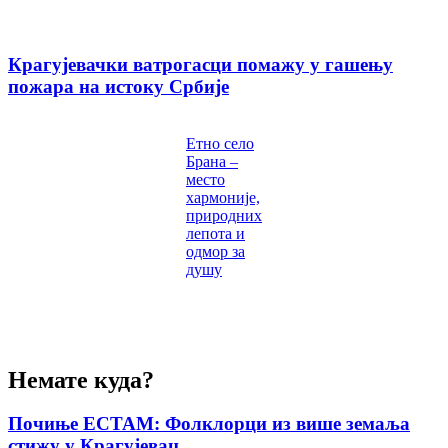
Крагујевачки ватрогасци помажу у гашењу
пожара на истоку Србије
Етно село
Брана –
место
хармоније,
природних
лепота и
одмор за
душу
Немате куда?
Почиње ЕСТАМ: Фолклорци из више земаља
стижу у Крагујевац