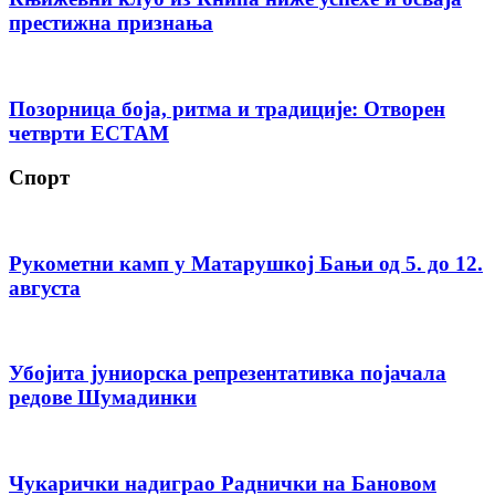
престижна признања
Позорница боја, ритма и традиције: Отворен
четврти ЕСТАМ
Спорт
Рукометни камп у Матарушкој Бањи од 5. до 12.
августа
Убојита јуниорска репрезентативка појачала
редове Шумадинки
Чукарички надиграо Раднички на Бановом