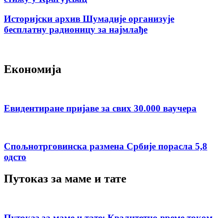
Историјски архив Шумадије организује
бесплатну радионицу за најмлађе
Економија
Евидентиране пријаве за свих 30.000 ваучера
Спољнотрговинска размена Србије порасла 5,8
одсто
Путоказ за маме и тате
Путоказ за маме и тате: Квалитетно време током