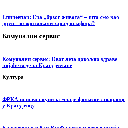
Епицентар: Ера „брзог живота“ – шта смо као
друштво жртвовали зарад комфора?
Комунални сервис
Комунални сервис: Овог лета довољно здраве
пијаће воде за Крагујевчане
Култура
ФРКА поново окупила младе филмске ствараоце
у Крагујевцу
Књижевни клуб из Кнића ниже успехе и осваја