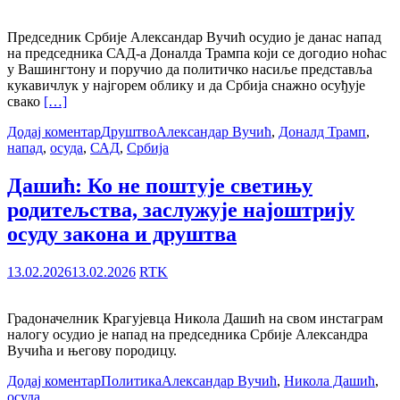
Председник Србије Александар Вучић осудио је данас напад
на председника САД-а Доналда Трампа који се догодио ноћас
у Вашингтону и поручио да политичко насиље представља
кукавичлук у најгорем облику и да Србија снажно осуђује
свако
[…]
Додај коментар
Друштво
Александар Вучић
,
Доналд Трамп
,
напад
,
осуда
,
САД
,
Србија
Дашић: Ко не поштује светињу
родитељства, заслужује најоштрију
осуду закона и друштва
13.02.2026
13.02.2026
RTK
Градоначелник Крагујевца Никола Дашић на свом инстаграм
налогу осудио је напад на председника Србије Александра
Вучића и његову породицу.
Додај коментар
Политика
Александар Вучић
,
Никола Дашић
,
осуда