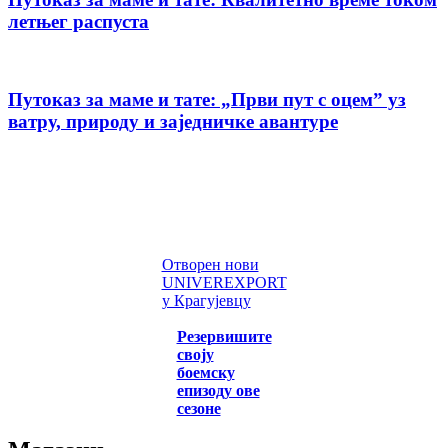
летњег распуста
Путоказ за маме и тате: „Први пут с оцемˮ уз
ватру, природу и заједничке авантуре
Отворен нови
UNIVEREXPORT
у Крагујевцу
Резервишите
своју
боемску
епизоду ове
сезоне