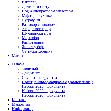
Интервју
Доживети стоту
Под Хипократовом заклетвом
Мајстори кухиње
Суграђани
Разговор с поводом
Хероји мог града
Шумадијски праг
Мој избор
Размотавање
Живот у боји
Сајамска хроника
Магазин
О нама
Јавне набавке
Документа
Скупштина друштва
Приступ информацијама од јавног значаја
Избори 2023 – документа
Избори 2022 – документа
Избори 2020 – документа
Контакт
Маркетинг
Информатор