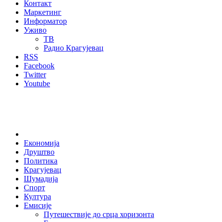
Контакт
Маркетинг
Информатор
Уживо
ТВ
Радио Крагујевац
RSS
Facebook
Twitter
Youtube
Home
Економија
Друштво
Политика
Крагујевац
Шумадија
Спорт
Култура
Емисије
Путешествије до срца хоризонта