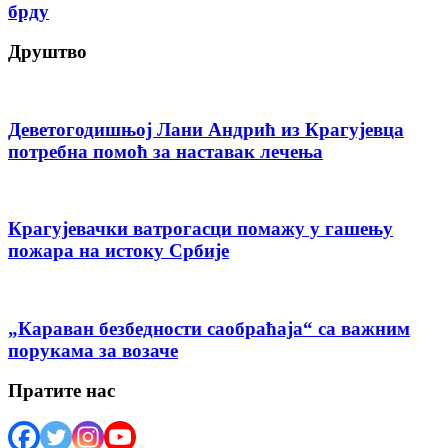
брду
Друштво
Деветогодишњој Лани Андрић из Крагујевца
потребна помоћ за наставак лечења
Крагујевачки ватрогасци помажу у гашењу
пожара на истоку Србије
„Караван безбедности саобраћаја“ са важним
порукама за возаче
Пратите нас