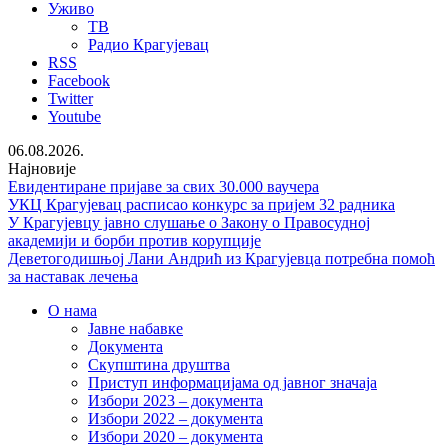
Уживо
ТВ
Радио Крагујевац
RSS
Facebook
Twitter
Youtube
06.08.2026.
Најновије
Евидентиране пријаве за свих 30.000 ваучера
УКЦ Крагујевац расписао конкурс за пријем 32 радника
У Крагујевцу јавно слушање о Закону о Правосудној
академији и борби против корупције
Деветогодишњој Лани Андрић из Крагујевца потребна помоћ
за наставак лечења
О нама
Јавне набавке
Документа
Скупштина друштва
Приступ информацијама од јавног значаја
Избори 2023 – документа
Избори 2022 – документа
Избори 2020 – документа