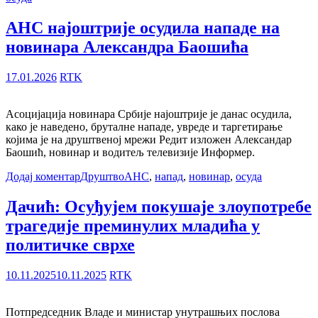
АНС најоштрије осудила нападе на
новинара Александра Баошића
17.01.2026
RTK
Асоцијација новинара Србије најоштрије је данас осудила,
како је наведено, бруталне нападе, увреде и таргетирање
којима је на друштвеној мрежи Редит изложен Александар
Баошић, новинар и водитељ телевизије Информер.
Додај коментар
Друштво
АНС
,
напад
,
новинар
,
осуда
Дачић: Осуђујем покушаје злоупотребе
трагедије преминулих младића у
политичке сврхе
10.11.2025
10.11.2025
RTK
Потпредседник Владе и министар унутрашњих послова