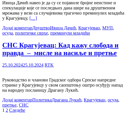
Ивица Дачић навео је да су се појавиле бројне неистине и
спекулације које се последњих дана шире на друштвеним
мрежама у вези са случајевима трагично преминулих младића
у Крагујевцу,
[…]
Додај коментар
Друштво
Ивица Дачић
,
Крагујевац
,
МУП
,
осуда
,
политичке сврхе
,
преминули младићи
СНС Крагујевац: Кад кажу слобода и
правда – мисле на насиље и претње
25.10.2024
25.10.2024
RTK
Руководство и чланови Градског одбора Српске напредне
странке у Крагујевцу у свом саопштењу оштро осуђују напад
на народну посланицу Драгану Лукић.
Додај коментар
Политика
Драгана Лукић
,
Крагујевац
,
осуда
,
претње
,
СНС
Пагинација
1
2
Следеће
чланака