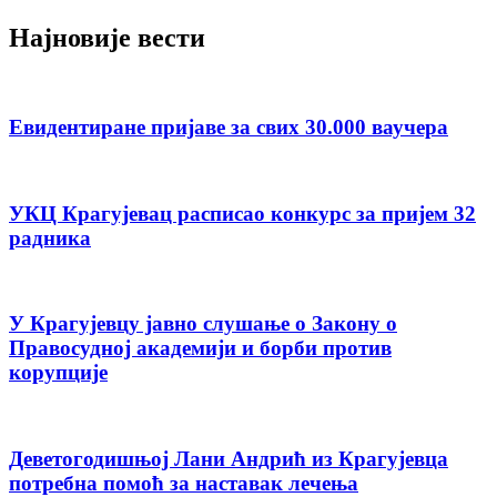
Најновије вести
Евидентиране пријаве за свих 30.000 ваучера
УКЦ Крагујевац расписао конкурс за пријем 32
радника
У Крагујевцу јавно слушање о Закону о
Правосудној академији и борби против
корупције
Деветогодишњој Лани Андрић из Крагујевца
потребна помоћ за наставак лечења