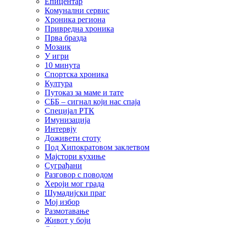
Епицентар
Комунални сервис
Хроника региона
Привредна хроника
Прва бразда
Мозаик
У игри
10 минута
Спортска хроника
Култура
Путоказ за маме и тате
СББ – сигнал који нас спаја
Специјал РТК
Имунизација
Интервју
Доживети стоту
Под Хипократовом заклетвом
Мајстори кухиње
Суграђани
Разговор с поводом
Хероји мог града
Шумадијски праг
Мој избор
Размотавање
Живот у боји