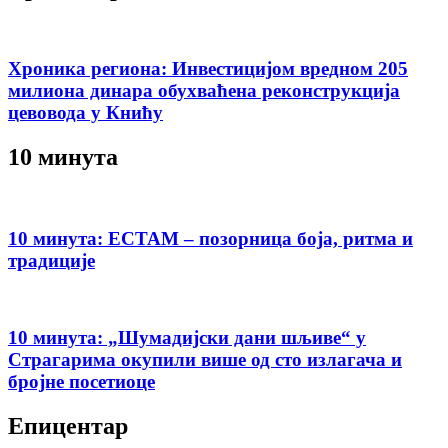
Хроника региона: Инвестицијом вредном 205
милиона динара обухваћена реконструкција
цевовода у Книћу
10 минута
10 минута: ЕСТАМ – позорница боја, ритма и
традиције
10 минута: „Шумадијски дани шљиве“ у
Страгарима окупили више од сто излагача и
бројне посетиоце
Епицентар