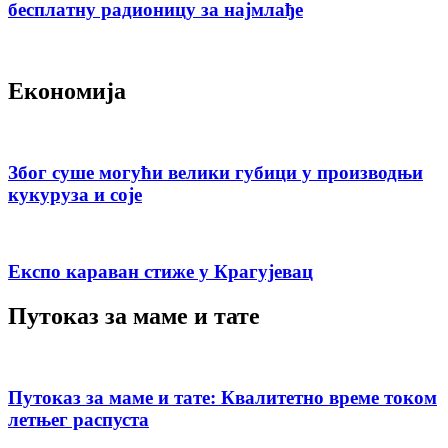
бесплатну радионицу за најмлађе
Економија
Због суше могући велики губици у производњи
кукуруза и соје
Експо караван стиже у Крагујевац
Путоказ за маме и тате
Путоказ за маме и тате: Квалитетно време током
летњег распуста