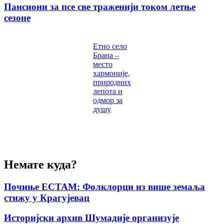
Пансиони за псе све траженији током летње
сезоне
Етно село
Брана –
место
хармоније,
природних
лепота и
одмор за
душу
Немате куда?
Почиње ЕСТАМ: Фолклорци из више земаља
стижу у Крагујевац
Историјски архив Шумадије организује