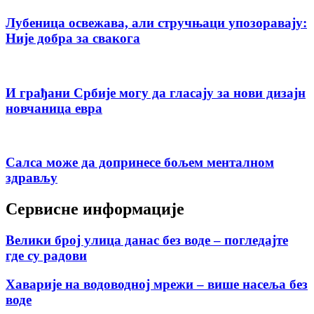
Лубеница освежава, али стручњаци упозоравају:
Није добра за свакога
И грађани Србије могу да гласају за нови дизајн
новчаница евра
Салса може да допринесе бољем менталном
здрављу
Сервисне информације
Велики број улица данас без воде – погледајте
где су радови
Хаварије на водоводној мрежи – више насеља без
воде