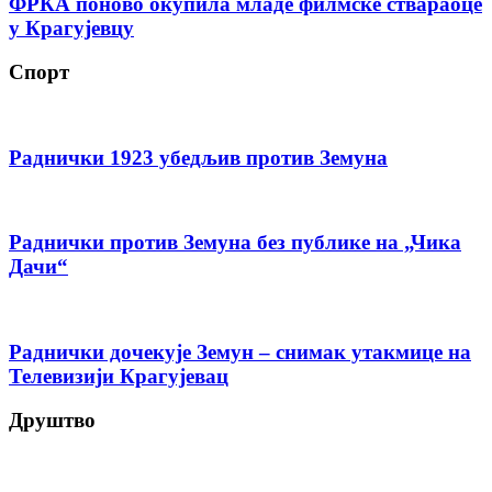
ФРКА поново окупила младе филмске ствараоце
у Крагујевцу
Спорт
Раднички 1923 убедљив против Земуна
Раднички против Земуна без публике на „Чика
Дачи“
Раднички дочекује Земун – снимак утакмице на
Телевизији Крагујевац
Друштво