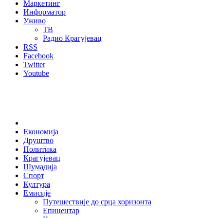
Маркетинг
Информатор
Уживо
ТВ
Радио Крагујевац
RSS
Facebook
Twitter
Youtube
Home
Економија
Друштво
Политика
Крагујевац
Шумадија
Спорт
Култура
Емисије
Путешествије до срца хоризонта
Епицентар