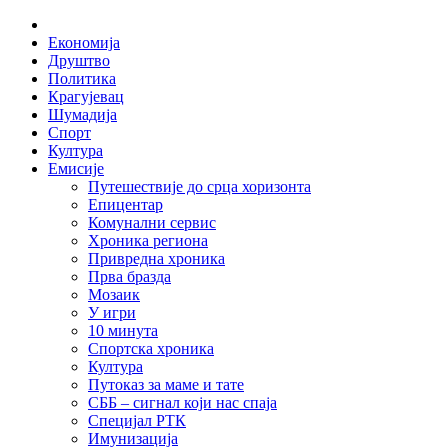
Skip
Home
to
Економија
content
Друштво
Политика
Крагујевац
Шумадија
Спорт
Култура
Емисије
Путешествије до срца хоризонта
Епицентар
Комунални сервис
Хроника региона
Привредна хроника
Прва бразда
Мозаик
У игри
10 минута
Спортска хроника
Култура
Путоказ за маме и тате
СББ – сигнал који нас спаја
Специјал РТК
Имунизација