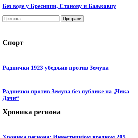
Без воде у Бресници, Станову и Баљковцу
Претрага
за:
Спорт
Раднички 1923 убедљив против Земуна
Раднички против Земуна без публике на „Чика
Дачи“
Хроника региона
Хроника региона: Инвестицијом вредном 205