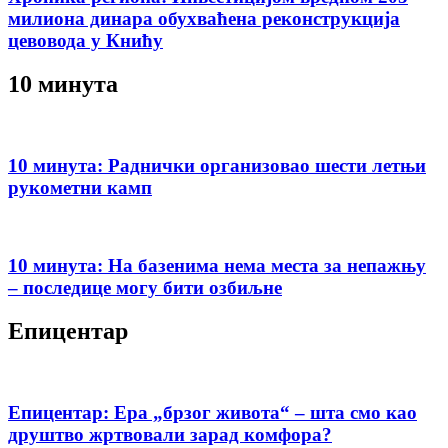
милиона динара обухваћена реконструкција
цевовода у Книћу
10 минута
10 минута: Раднички организовао шести летњи
рукометни камп
10 минута: На базенима нема места за непажњу
– последице могу бити озбиљне
Епицентар
Епицентар: Ера „брзог живота“ – шта смо као
друштво жртвовали зарад комфора?