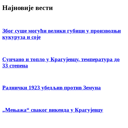
Најновије вести
Због суше могући велики губици у производњи
кукуруза и соје
Сунчано и топло у Крагујевцу, температура до
33 степена
Раднички 1923 убедљив против Земуна
„Мењажа“ сваког викенда у Крагујевцу