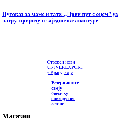
Путоказ за маме и тате: „Први пут с оцемˮ уз
ватру, природу и заједничке авантуре
Отворен нови
UNIVEREXPORT
у Крагујевцу
Резервишите
своју
боемску
епизоду ове
сезоне
Магазин