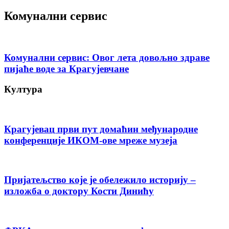
Комунални сервис
Комунални сервис: Овог лета довољно здраве
пијаће воде за Крагујевчане
Култура
Крагујевац први пут домаћин међународне
конференције ИКОМ-ове мреже музеја
Пријатељство које је обележило историју –
изложба о доктору Кости Динићу