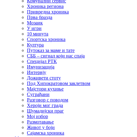
Комунални сервис
Хроника региона
Привредна хроника
Прва бразда
Мозаик
У игри
10 минута
Спортска хроника
Култура
Путоказ за маме и тате
СББ – сигнал који нас спаја
Специјал РТК
Имунизација
Интервју
Доживети стоту
Под Хипократовом заклетвом
Мајстори кухиње
Суграђани
Разговор с поводом
Хероји мог града
Шумадијски праг
Мој избор
Размотавање
Живот у боји
Сајамска хроника