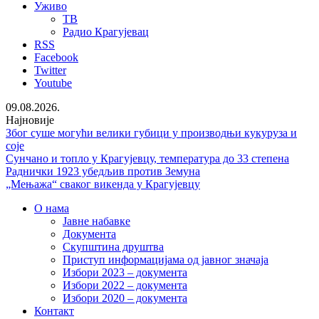
Уживо
ТВ
Радио Крагујевац
RSS
Facebook
Twitter
Youtube
09.08.2026.
Најновије
Због суше могући велики губици у производњи кукуруза и
соје
Сунчано и топло у Крагујевцу, температура до 33 степена
Раднички 1923 убедљив против Земуна
„Мењажа“ сваког викенда у Крагујевцу
О нама
Јавне набавке
Документа
Скупштина друштва
Приступ информацијама од јавног значаја
Избори 2023 – документа
Избори 2022 – документа
Избори 2020 – документа
Контакт