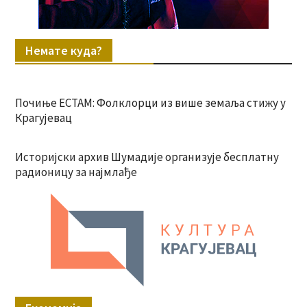
Немате куда?
Почиње ЕСТАМ: Фолклорци из више земаља стижу у
Крагујевац
Историјски архив Шумадије организује бесплатну
радионицу за најмлађе