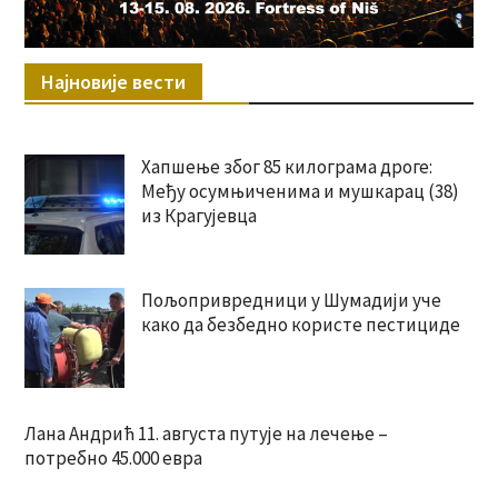
Најновије вести
Хапшење због 85 килограма дроге:
Међу осумњиченима и мушкарац (38)
из Крагујевца
Пољопривредници у Шумадији уче
како да безбедно користе пестициде
Лана Андрић 11. августа путује на лечење –
потребно 45.000 евра