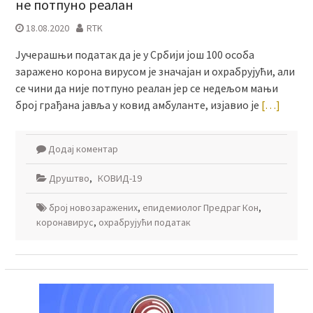
не потпуно реалан
18.08.2020
RTK
Јучерашњи податак да је у Србији још 100 особа
заражено корона вирусом је значајан и охрабрујући, али
се чини да није потпуно реалан јер се недељом мањи
број грађана јавља у ковид амбуланте, изјавио је
[…]
Додај коментар
Друштво
,
КОВИД-19
број новозаражених
,
епидемиолог Предраг Кон
,
коронавирус
,
охрабрујући податак