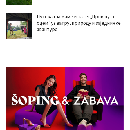
Путоказ за маме и тате: „Први пут с
оцемˮ уз ватру, природу и заједничке
авантуре