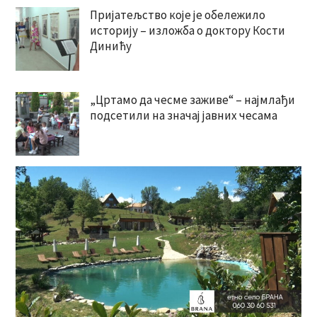
Пријатељство које је обележило
историју – изложба о доктору Кости
Динићу
„Цртамо да чесме заживе“ – најмлађи
подсетили на значај јавних чесама