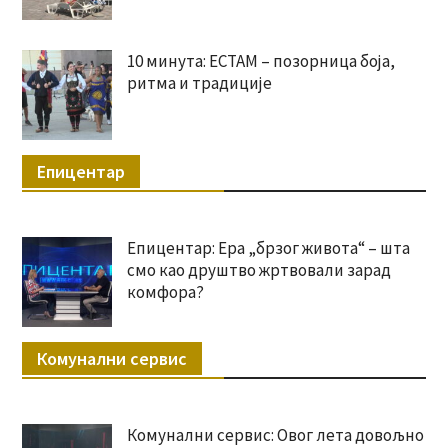
10 минута: ЕСТАМ – позорница боја,
ритма и традиције
Епицентар
Епицентар: Ера „брзог живота“ – шта
смо као друштво жртвовали зарад
комфора?
Комунални сервис
Комунални сервис: Овог лета довољно