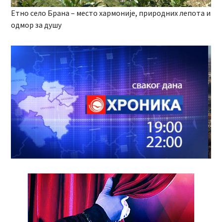
Етно село Брана – место хармоније, природних лепота и
одмор за душу