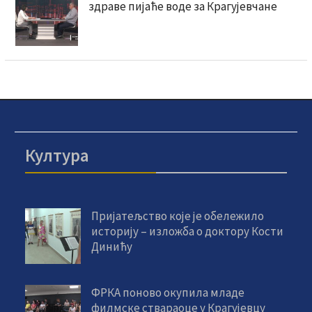
здраве пијаће воде за Крагујевчане
Култура
Пријатељство које је обележило
историју – изложба о доктору Кости
Динићу
ФРКА поново окупила младе
филмске ствараоце у Крагујевцу