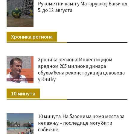
Рукометни камп у Матарушкој Бањи од
5. до 12. августа
Хроника региона
Хроника региона: Инвестицијом
вредном 205 милиона динара
обухваћена реконструкција цевовода
у Книћу
10 минута
10 минута: На базенима нема места за
непажњу – последице могу бити
озбиљне