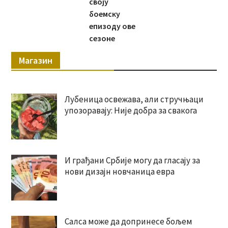
своју
боемску
епизоду ове
сезоне
Магазин
Лубеница освежава, али стручњаци
упозоравају: Није добра за свакога
И грађани Србије могу да гласају за
нови дизајн новчаница евра
Салса може да допринесе бољем