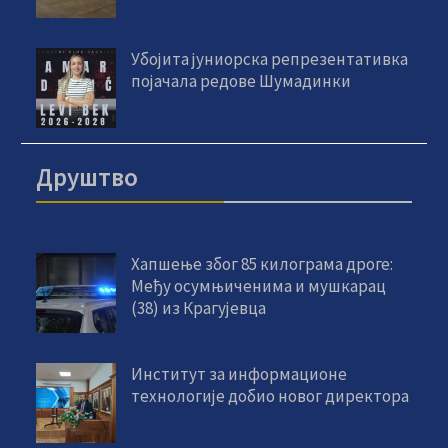
Убојита јуниорска репрезентативка
појачала редове Шумадинки
Друштво
Хапшење због 85 килограма дроге:
Међу осумњиченима и мушкарац
(38) из Крагујевца
Институт за информационе
технологије добио новог директора