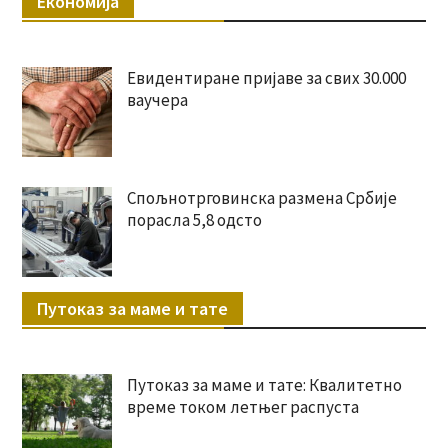
Економија
Евидентиране пријаве за свих 30.000
ваучера
Спољнотрговинска размена Србије
порасла 5,8 одсто
Путоказ за маме и тате
Путоказ за маме и тате: Квалитетно
време током летњег распуста