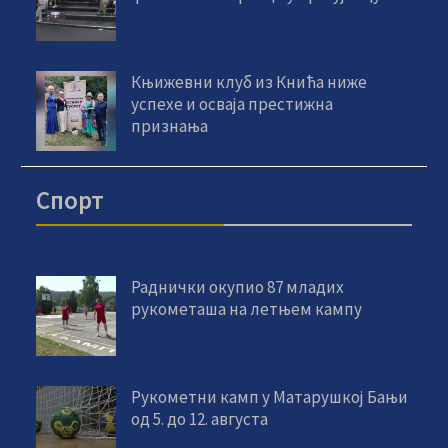
Књижевни клуб из Кнића ниже
успехе и осваја престижна
признања
Спорт
Раднички окупио 87 младих
рукометаша на летњем кампу
Рукометни камп у Матарушкој Бањи
од 5. до 12. августа