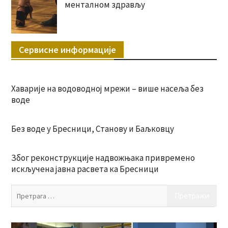
менталном здрављу
Сервисне информације
Хаварије на водоводној мрежи – више насеља без
воде
Без воде у Бресници, Станову и Баљковцу
Због реконструкције надвожњака привремено
искључена јавна расвета ка Бресници
Пр
за: