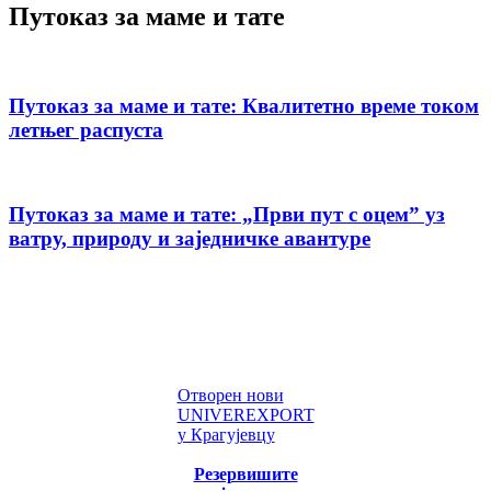
Путоказ за маме и тате
Путоказ за маме и тате: Квалитетно време током
летњег распуста
Путоказ за маме и тате: „Први пут с оцемˮ уз
ватру, природу и заједничке авантуре
Отворен нови
UNIVEREXPORT
у Крагујевцу
Резервишите