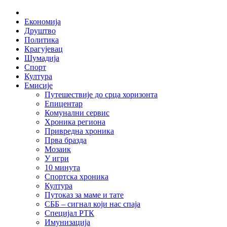
Skip
Home
to
Економија
content
Друштво
Политика
Крагујевац
Шумадија
Спорт
Култура
Емисије
Путешествије до срца хоризонта
Епицентар
Комунални сервис
Хроника региона
Привредна хроника
Прва бразда
Мозаик
У игри
10 минута
Спортска хроника
Култура
Путоказ за маме и тате
СББ – сигнал који нас спаја
Специјал РТК
Имунизација