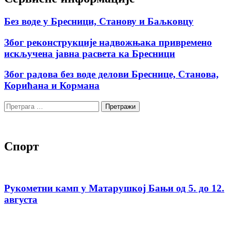
Без воде у Бресници, Станову и Баљковцу
Због реконструкције надвожњака привремено
искључена јавна расвета ка Бресници
Због радова без воде делови Бреснице, Станова,
Корићана и Кормана
Претрага
за:
Спорт
Рукометни камп у Матарушкој Бањи од 5. до 12.
августа