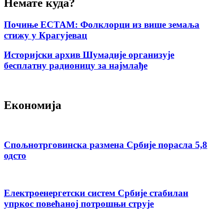
Немате куда?
Почиње ЕСТАМ: Фолклорци из више земаља
стижу у Крагујевац
Историјски архив Шумадије организује
бесплатну радионицу за најмлађе
Економија
Спољнотрговинска размена Србије порасла 5,8
одсто
Електроенергетски систем Србије стабилан
упркос повећаној потрошњи струје