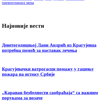
превентивних мера
Најновије вести
Деветогодишњој Лани Андрић из Крагујевца
потребна помоћ за наставак лечења
Крагујевачки ватрогасци помажу у гашењу
пожара на истоку Србије
„Караван безбедности саобраћаја“ са важним
порукама за возаче