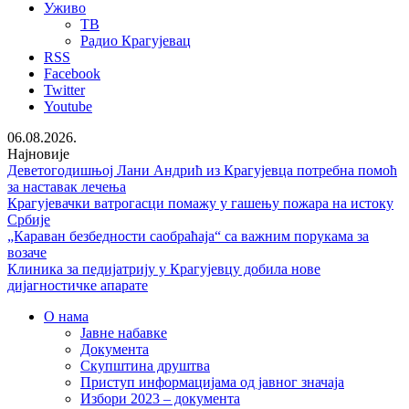
Уживо
ТВ
Радио Крагујевац
RSS
Facebook
Twitter
Youtube
06.08.2026.
Најновије
Деветогодишњој Лани Андрић из Крагујевца потребна помоћ
за наставак лечења
Крагујевачки ватрогасци помажу у гашењу пожара на истоку
Србије
„Караван безбедности саобраћаја“ са важним порукама за
возаче
Клиника за педијатрију у Крагујевцу добила нове
дијагностичке апарате
О нама
Јавне набавке
Документа
Скупштина друштва
Приступ информацијама од јавног значаја
Избори 2023 – документа