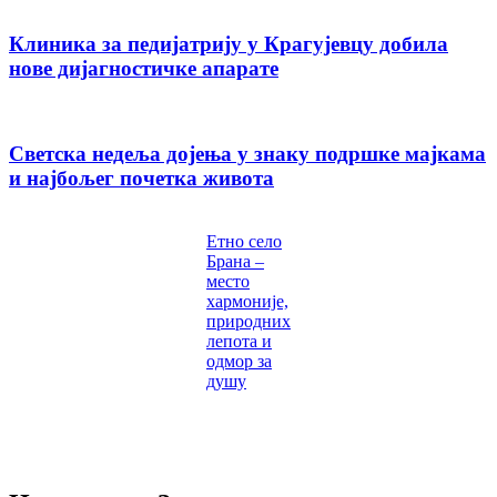
Клиника за педијатрију у Крагујевцу добила
нове дијагностичке апарате
Светска недеља дојења у знаку подршке мајкама
и најбољег почетка живота
Етно село
Брана –
место
хармоније,
природних
лепота и
одмор за
душу