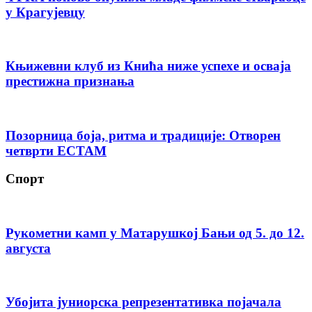
у Крагујевцу
Књижевни клуб из Кнића ниже успехе и осваја
престижна признања
Позорница боја, ритма и традиције: Отворен
четврти ЕСТАМ
Спорт
Рукометни камп у Матарушкој Бањи од 5. до 12.
августа
Убојита јуниорска репрезентативка појачала