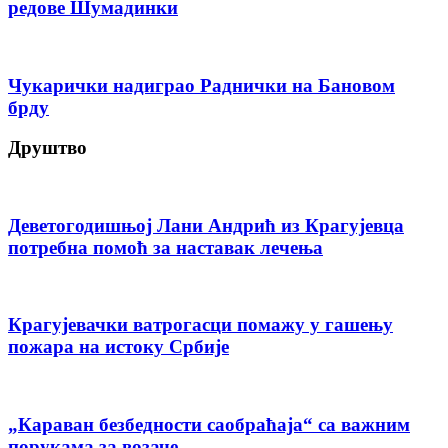
редове Шумадинки
Чукарички надиграо Раднички на Бановом
брду
Друштво
Деветогодишњој Лани Андрић из Крагујевца
потребна помоћ за наставак лечења
Крагујевачки ватрогасци помажу у гашењу
пожара на истоку Србије
„Караван безбедности саобраћаја“ са важним
порукама за возаче