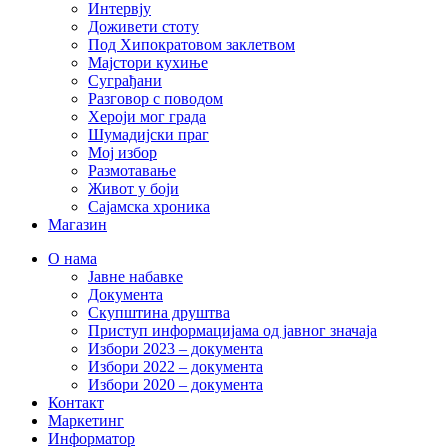
Интервју
Доживети стоту
Под Хипократовом заклетвом
Мајстори кухиње
Суграђани
Разговор с поводом
Хероји мог града
Шумадијски праг
Мој избор
Размотавање
Живот у боји
Сајамска хроника
Магазин
О нама
Јавне набавке
Документа
Скупштина друштва
Приступ информацијама од јавног значаја
Избори 2023 – документа
Избори 2022 – документа
Избори 2020 – документа
Контакт
Маркетинг
Информатор