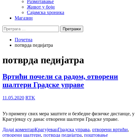
Размотавање
Живот у боји
Сајамска хроника
Магазин
Претрага
за:
Почетна
потврда педијатра
потврда педијатра
Вртићи почели са радом, отворени
шалтери Градске управе
11.05.2020
RTK
Уз примену свих мера заштите и безбедне физичке дистанце, у
Крагујевцу су данас отворени шалтери Градске управе.
Додај коментар
Крагујевац
Градска управа
,
отворени вртићи
,
отворени шалтери
,
потврда педијатра
,
поштовање