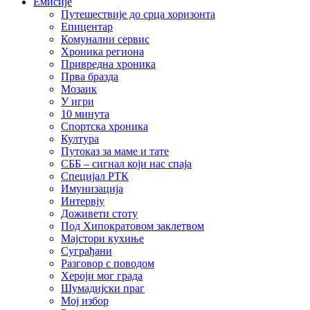
Емисије
Путешествије до срца хоризонта
Епицентар
Комунални сервис
Хроника региона
Привредна хроника
Прва бразда
Мозаик
У игри
10 минута
Спортска хроника
Култура
Путоказ за маме и тате
СББ – сигнал који нас спаја
Специјал РТК
Имунизација
Интервју
Доживети стоту
Под Хипократовом заклетвом
Мајстори кухиње
Суграђани
Разговор с поводом
Хероји мог града
Шумадијски праг
Мој избор