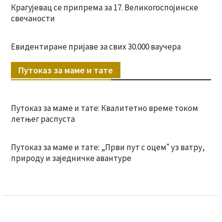
Крагујевац се припрема за 17. Великогоспојинске
свечаности
Евидентиране пријаве за свих 30.000 ваучера
Путоказ за маме и тате
Путоказ за маме и тате: Квалитетно време током
летњег распуста
Путоказ за маме и тате: „Први пут с оцемˮ уз ватру,
природу и заједничке авантуре