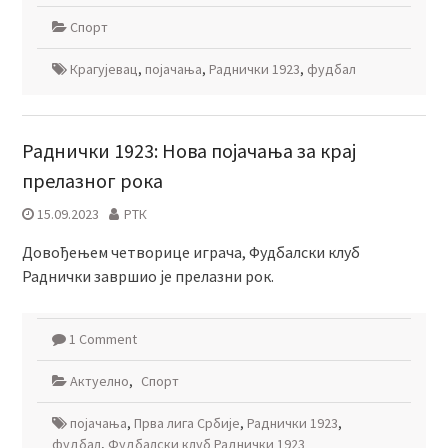
Спорт
Крагујевац
,
појачања
,
Раднички 1923
,
фудбал
Раднички 1923: Нова појачања за крај
прелазног рока
15.09.2023
РТК
Довођењем четворице играча, Фудбалски клуб
Раднички завршио је прелазни рок.
1 Comment
Актуелно
,
Спорт
појачања
,
Прва лига Србије
,
Раднички 1923
,
фудбал
,
Фудбалски клуб Раднички 1923