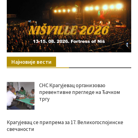
Најновије вести
СНС Крагујевац организовао
превентивне прегледе на Ђачком
тргу
Крагујевац се припрема за 17. Великогоспојинске
свечаности