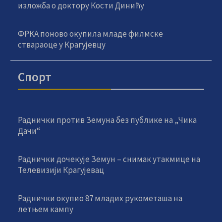
изложба о доктору Кости Динићу
ФРКА поново окупила младе филмске
ствараоце у Крагујевцу
Спорт
Раднички против Земуна без публике на „Чика
Дачи“
Раднички дочекује Земун – снимак утакмице на
Телевизији Крагујевац
Раднички окупио 87 младих рукометаша на
летњем кампу