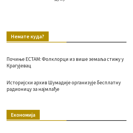
Немате куда?
Почиње ЕСТАМ: Фолклорци из више земаља стижу у
Крагујевац
Историјски архив Шумадије организује бесплатну
радионицу за најмлађе
Економија