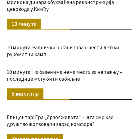
милиона динара обухваћена реконструкција
цевовода у Книћу
10 минута
10 минута: Раднички организовао шести летњи
рукометни камп
10 минута: На базенима нема места за непажњу –
последице могу бити озбиљне
Епицентар
Епицентар: Ера „брзог живота“ – шта смо као
друштво жртвовали зарад комфора?
Комунални сервис