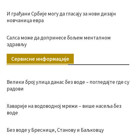
И грађани Србије могу да гласају за нови дизајн
новчаница евра
Салса може да допринесе бољем менталном
здрављу
Сервисне информације
Велики број улица данас без воде – погледајте где су
радови
Хаварије на водоводној мрежи – више насеља без
воде
Без воде у Бресници, Станову и Баљковцу