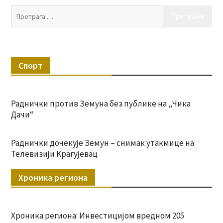
Пр
за:
Спорт
Раднички против Земуна без публике на „Чика
Дачи“
Раднички дочекује Земун – снимак утакмице на
Телевизији Крагујевац
Хроника региона
Хроника региона: Инвестицијом вредном 205