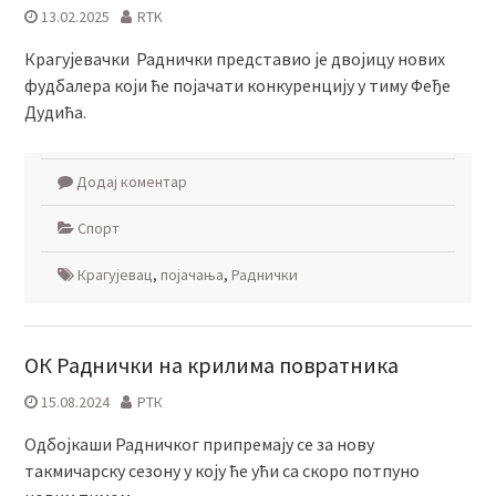
13.02.2025
RTK
Крагујевачки Раднички представио је двојицу нових
фудбалера који ће појачати конкуренцију у тиму Феђе
Дудића.
Додај коментар
Спорт
Крагујевац
,
појачања
,
Раднички
ОК Раднички на крилима повратника
15.08.2024
РТК
Одбојкаши Радничког припремају се за нову
такмичарску сезону у коју ће ући са скоро потпуно