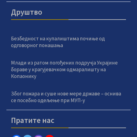
Друштво
Безбедност на купалиштима почиње од
одговорног понашања
Млади из ратом погођених подручја Украјине
бораве у крагујевачком одмаралишту на
Копаонику
Због пожара и суше нове мере државе – оснива
се посебно одељење при МУП-у
Пратите нас