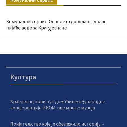
Комунални сервис: Овог лета довољно здраве
пијаће воде за Крагујевчане
Култура
Крагујевац први пут домаћин међународне
конференције ИКОМ-ове мреже музеја
Пријатељство које је обележило историју –