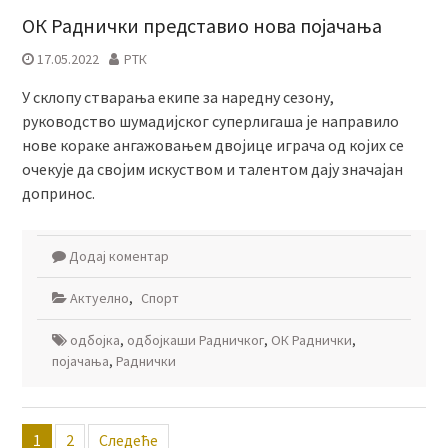
ОК Раднички представио нова појачања
17.05.2022
РТК
У склопу стварања екипе за наредну сезону,
руководство шумадијског суперлигаша је направило
нове кораке ангажовањем двојице играча од којих се
очекује да својим искуством и талентом дају значајан
допринос.
Додај коментар
Актуелно
,
Спорт
одбојка
,
одбојкаши Радничког
,
ОК Раднички
,
појачања
,
Раднички
Пагинација
1
2
Следеће