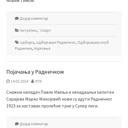
новим тимом.
Додај коментар
Актуелно
,
Спорт
одбојка
,
одбојкаши Радничког
,
Одбојкашки клуб
Раднички
,
појачања
Појачања у Радничком
14.02.2024
RTK
Снажни нападач Павле Ивеља и некадашњи капитен
Сарајева Марко Михојевић нови су адути Радничког
1923 за наставак пролећне трке у Супер лиги.
Додај коментар