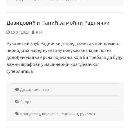
Давидовић и Панић за моћни Раднички
19.07.2023
RTK
Рукометни клуб Раднички је пред почетак припремног
периода за наредну сезону повукао значајан потез
довођењем два врсна појачања која би требало да буду
важни шрафови у машинерији крагујевачког
суперлигаша.
Додај коментар
Спорт
Крагујевац
,
појачања
,
Раднички
,
рукомет