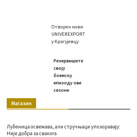
Отворен нови
UNIVEREXPORT
у Крагујевцу
Резервишите
своју
боемску
епизоду ове
сезоне
Магазин
Лубеница освежава, али стручњаци упозоравају:
Није добра за свакога