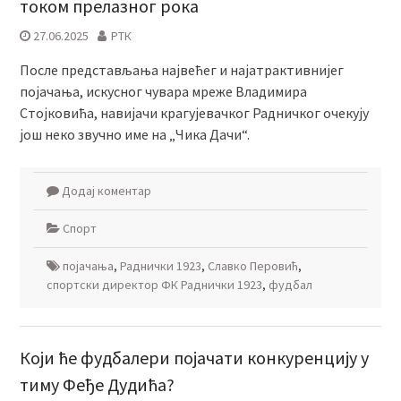
током прелазног рока
27.06.2025
РТК
После представљања највећег и најатрактивнијег
појачања, искусног чувара мреже Владимира
Стојковића, навијачи крагујевачког Радничког очекују
још неко звучно име на „Чика Дачи“.
Додај коментар
Спорт
појачања
,
Раднички 1923
,
Славко Перовић
,
спортски директор ФК Раднички 1923
,
фудбал
Који ће фудбалери појачати конкуренцију у
тиму Феђе Дудића?