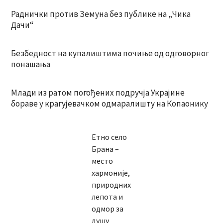
Раднички против Земуна без публике на „Чика
Дачи“
Безбедност на купалиштима почиње од одговорног
понашања
Млади из ратом погођених подручја Украјине
бораве у крагујевачком одмаралишту на Копаонику
Етно село
Брана –
место
хармоније,
природних
лепота и
одмор за
душу