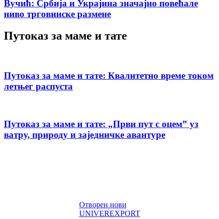
Вучић: Србија и Украјина значајно повећале
ниво трговинске размене
Путоказ за маме и тате
Путоказ за маме и тате: Квалитетно време током
летњег распуста
Путоказ за маме и тате: „Први пут с оцемˮ уз
ватру, природу и заједничке авантуре
Отворен нови
UNIVEREXPORT