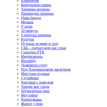
Епицентар
Комунални сервис
Хроника региона
Привредна хроника
Прва бразда
Мозаик
У игри
10 минута
Спортска хроника
Култура
Путоказ за маме и тате
СББ – сигнал који нас спаја
Специјал РТК
Имунизација
Интервју
Доживети стоту
Под Хипократовом заклетвом
Мајстори кухиње
Суграђани
Разговор с поводом
Хероји мог града
Шумадијски праг
Мој избор
Размотавање
Живот у боји