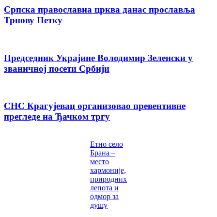
Српска православна црква данас прославља
Трнову Петку
Председник Украјине Володимир Зеленски у
званичној посети Србији
СНС Крагујевац организовао превентивне
прегледе на Ђачком тргу
Етно село
Брана –
место
хармоније,
природних
лепота и
одмор за
душу