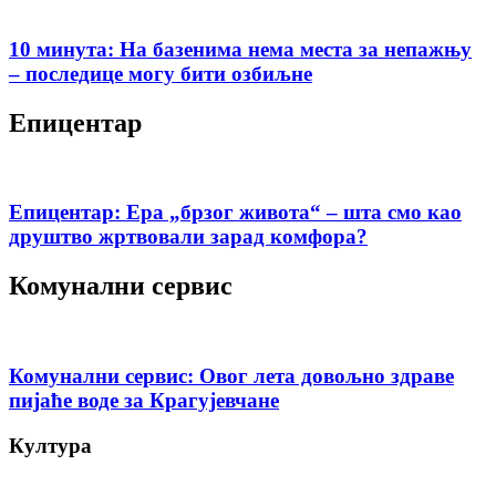
10 минута: На базенима нема места за непажњу
– последице могу бити озбиљне
Епицентар
Епицентар: Ера „брзог живота“ – шта смо као
друштво жртвовали зарад комфора?
Комунални сервис
Комунални сервис: Овог лета довољно здраве
пијаће воде за Крагујевчане
Култура