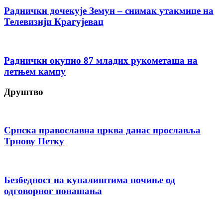
Раднички дочекује Земун – снимак утакмице на
Телевизији Крагујевац
Раднички окупио 87 младих рукометаша на
летњем кампу
Друштво
Српска православна црква данас прославља
Трнову Петку
Безбедност на купалиштима почиње од
одговорног понашања