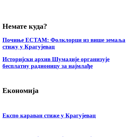
Немате куда?
Почиње ЕСТАМ: Фолклорци из више земаља
стижу у Крагујевац
Историјски архив Шумадије организује
бесплатну радионицу за најмлађе
Економија
Експо караван стиже у Крагујевац