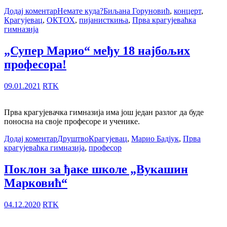
Додај коментар
Немате куда?
Биљана Горуновић
,
концерт
,
Крагујевац
,
ОКТОХ
,
пијанисткиња
,
Прва крагујеваћка
гимназија
„Супер Марио“ међу 18 најбољих
професора!
09.01.2021
RTK
Прва крагујевачка гимназија има још један разлог да буде
поносна на своје професоре и ученике.
Додај коментар
Друштво
Крагујевац
,
Марио Бадјук
,
Прва
крагујеваћка гимназија
,
професор
Поклон за ђаке школе „Вукашин
Марковић“
04.12.2020
RTK