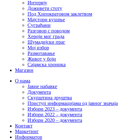
Интервју
Доживети стоту
Под Хипократовом заклетвом
Мајстори кухиње
Суграђани
Разговор с поводом
Хероји мог града
Шумадијски праг
Мој избор
Размотавање
Живот у боји
Сајамска хроника
Магазин
О нама
Јавне набавке
Документа
Скупштина друштва
Приступ информацијама од јавног значаја
Избори 2023 – документа
Избори 2022 – документа
Избори 2020 – документа
Контакт
Маркетинг
Информатор