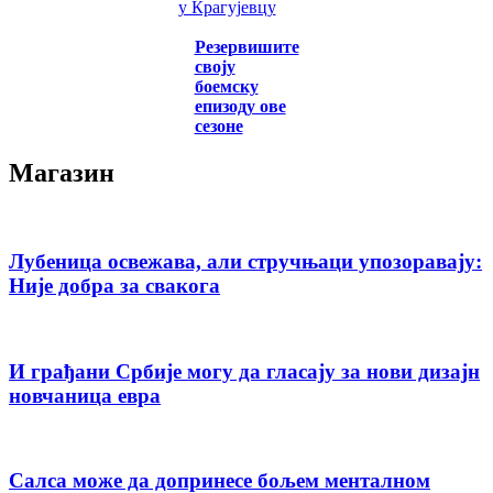
у Крагујевцу
Резервишите
своју
боемску
епизоду ове
сезоне
Магазин
Лубеница освежава, али стручњаци упозоравају:
Није добра за свакога
И грађани Србије могу да гласају за нови дизајн
новчаница евра
Салса може да допринесе бољем менталном