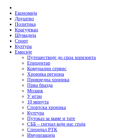
Skip
Home
to
Економија
content
Друштво
Политика
Крагујевац
Шумадија
Спорт
Култура
Емисије
Путешествије до срца хоризонта
Епицентар
Комунални сервис
Хроника региона
Привредна хроника
Прва бразда
Мозаик
У игри
10 минута
Спортска хроника
Култура
Путоказ за маме и тате
СББ – сигнал који нас спаја
Специјал РТК
Имунизација