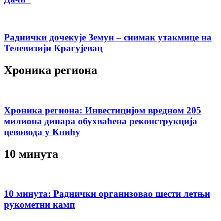
Раднички дочекује Земун – снимак утакмице на
Телевизији Крагујевац
Хроника региона
Хроника региона: Инвестицијом вредном 205
милиона динара обухваћена реконструкција
цевовода у Книћу
10 минута
10 минута: Раднички организовао шести летњи
рукометни камп