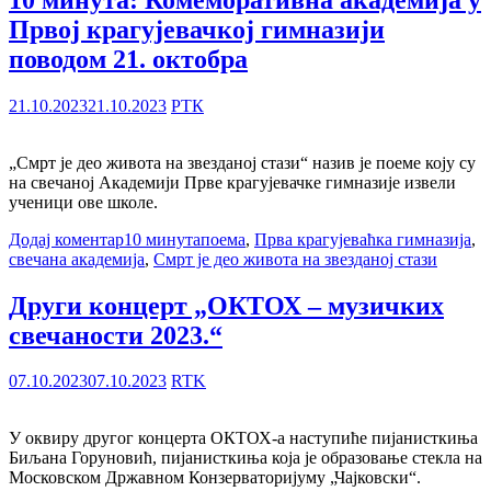
Првој крагујевачкој гимназији
поводом 21. октобра
21.10.2023
21.10.2023
РТК
„Смрт је део живота на звезданој стази“ назив је поеме коју су
на свечаној Академији Прве крагујевачке гимназије извели
ученици ове школе.
Додај коментар
10 минута
поема
,
Прва крагујеваћка гимназија
,
свечана академија
,
Смрт је део живота на звезданој стази
Други концерт „ОКТОХ – музичких
свечаности 2023.“
07.10.2023
07.10.2023
RTK
У оквиру другог концерта ОКТОХ-а наступиће пијанисткиња
Биљана Горуновић, пијанисткиња која је образовање стекла на
Московском Државном Конзерваторијуму „Чајковски“.