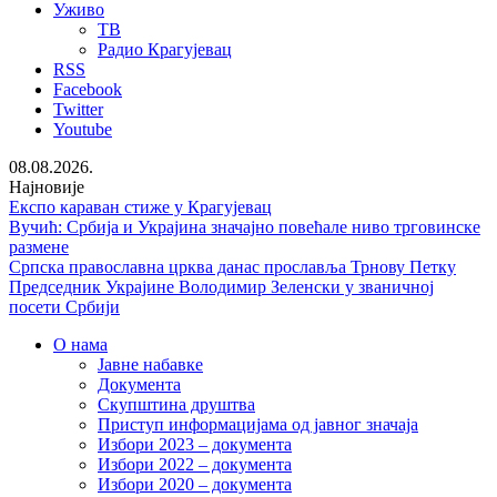
Уживо
ТВ
Радио Крагујевац
RSS
Facebook
Twitter
Youtube
08.08.2026.
Најновије
Експо караван стиже у Крагујевац
Вучић: Србија и Украјина значајно повећале ниво трговинске
размене
Српска православна црква данас прославља Трнову Петку
Председник Украјине Володимир Зеленски у званичној
посети Србији
О нама
Јавне набавке
Документа
Скупштина друштва
Приступ информацијама од јавног значаја
Избори 2023 – документа
Избори 2022 – документа
Избори 2020 – документа