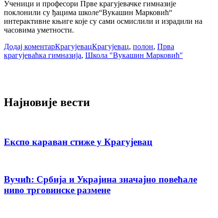
Ученици и професори Прве крагујевачке гимназије
поклонили су ђацима школе“Вукашин Марковић“
интерактивне књиге које су сами осмислили и израдили на
часовима уметности.
Додај коментар
Крагујевац
Крагујевац
,
полон
,
Прва
крагујеваћка гимназија
,
Школа "Вукашин Марковић"
Најновије вести
Експо караван стиже у Крагујевац
Вучић: Србија и Украјина значајно повећале
ниво трговинске размене