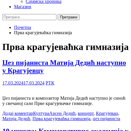
Сајамска хроника
Магазин
Претрага
за:
Почетна
Прва крагујеваћка гимназија
Прва крагујеваћка гимназија
Џез пијаниста Матија Дедић наступио
у Крагујевцу
17.03.2024
17.03.2024
РТК
Џез пијаниста и композитор Матија Дедић наступио је синоћ
у свечаној сали Прве крагујевачке гимназије.
Додај коментар
Култура
Арсен Дедић
,
концерт
,
Крагујевац
,
Матија Дедић
,
Прва крагујеваћка гимназија
,
џез пијаниста
10 минута: Комеморативна академија у