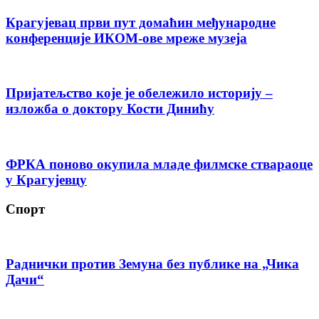
Крагујевац први пут домаћин међународне
конференције ИКОМ-ове мреже музеја
Пријатељство које је обележило историју –
изложба о доктору Кости Динићу
ФРКА поново окупила младе филмске ствараоце
у Крагујевцу
Спорт
Раднички против Земуна без публике на „Чика
Дачи“