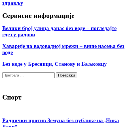
здрављу
Сервисне информације
Велики број улица данас без воде – погледајте
где су радови
Хаварије на водоводној мрежи – више насеља без
воде
Без воде у Бресници, Станову и Баљковцу
Претрага
за:
Спорт
Раднички против Земуна без публике на „Чика
Дачи“