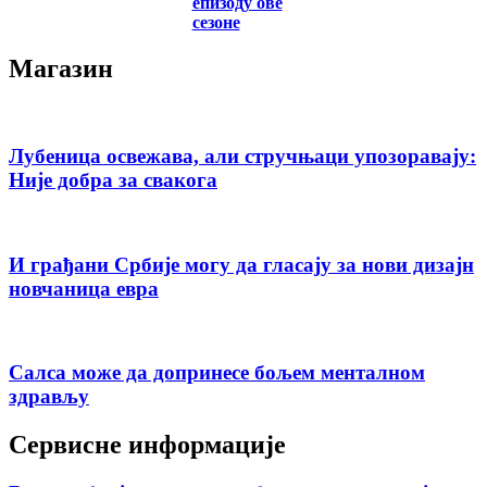
епизоду ове
сезоне
Магазин
Лубеница освежава, али стручњаци упозоравају:
Није добра за свакога
И грађани Србије могу да гласају за нови дизајн
новчаница евра
Салса може да допринесе бољем менталном
здрављу
Сервисне информације