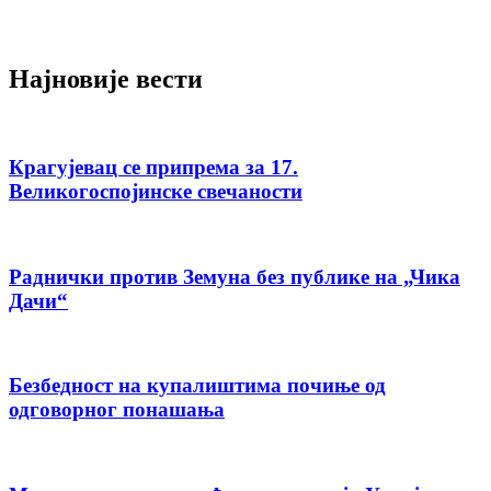
Најновије вести
Крагујевац се припрема за 17.
Великогоспојинске свечаности
Раднички против Земуна без публике на „Чика
Дачи“
Безбедност на купалиштима почиње од
одговорног понашања