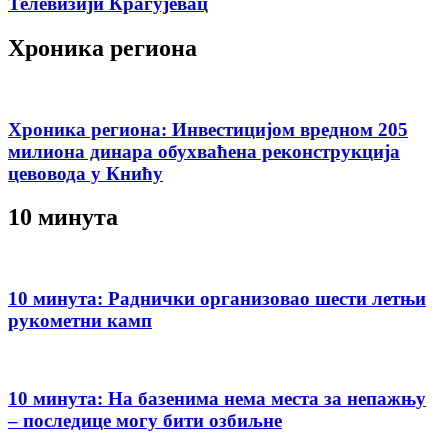
Телевизији Крагујевац
Хроника региона
Хроника региона: Инвестицијом вредном 205
милиона динара обухваћена реконструкција
цевовода у Книћу
10 минута
10 минута: Раднички организовао шести летњи
рукометни камп
10 минута: На базенима нема места за непажњу
– последице могу бити озбиљне