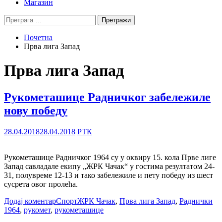
Магазин
Претрага
за:
Почетна
Прва лига Запад
Прва лига Запад
Рукометашице Радничког забележиле
нову победу
28.04.2018
28.04.2018
РТК
Рукометашице Радничког 1964 су у оквиру 15. кола Прве лиге
Запад савладале екипу „ЖРК Чачак“ у гостима резултатом 24-
31, полувреме 12-13 и тако забележиле и пету победу из шест
сусрета овог пролећа.
Додај коментар
Спорт
ЖРК Чачак
,
Прва лига Запад
,
Раднички
1964
,
рукомет
,
рукометашице