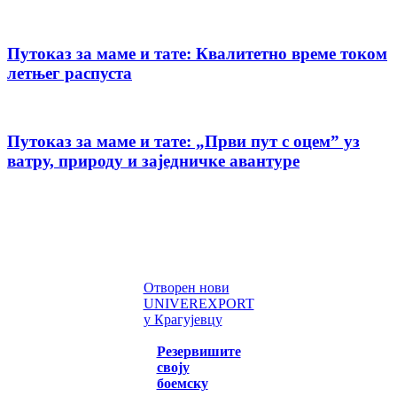
Путоказ за маме и тате: Квалитетно време током
летњег распуста
Путоказ за маме и тате: „Први пут с оцемˮ уз
ватру, природу и заједничке авантуре
Отворен нови
UNIVEREXPORT
у Крагујевцу
Резервишите
своју
боемску