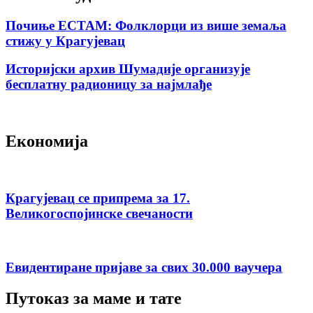
Почиње ЕСТАМ: Фолклорци из више земаља
стижу у Крагујевац
Историјски архив Шумадије организује
бесплатну радионицу за најмлађе
Економија
Крагујевац се припрема за 17.
Великогоспојинске свечаности
Евидентиране пријаве за свих 30.000 ваучера
Путоказ за маме и тате