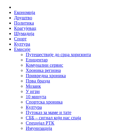
Skip
Home
to
Економија
content
Друштво
Политика
Крагујевац
Шумадија
Спорт
Култура
Емисије
Путешествије до срца хоризонта
Епицентар
Комунални сервис
Хроника региона
Привредна хроника
Прва бразда
Мозаик
У игри
10 минута
Спортска хроника
Култура
Путоказ за маме и тате
СББ – сигнал који нас спаја
Специјал РТК
Имунизација