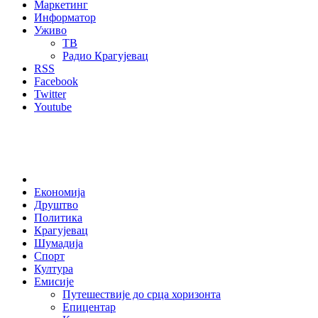
Маркетинг
Информатор
Уживо
ТВ
Радио Крагујевац
RSS
Facebook
Twitter
Youtube
Home
Економија
Друштво
Политика
Крагујевац
Шумадија
Спорт
Култура
Емисије
Путешествије до срца хоризонта
Епицентар