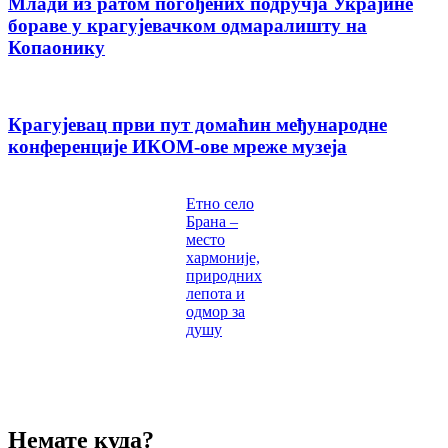
Млади из ратом погођених подручја Украјине
бораве у крагујевачком одмаралишту на
Копаонику
Крагујевац први пут домаћин међународне
конференције ИКОМ-ове мреже музеја
Етно село
Брана –
место
хармоније,
природних
лепота и
одмор за
душу
Немате куда?