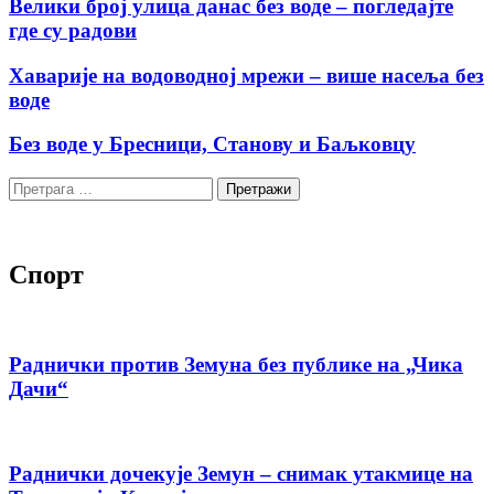
Велики број улица данас без воде – погледајте
где су радови
Хаварије на водоводној мрежи – више насеља без
воде
Без воде у Бресници, Станову и Баљковцу
Претрага
за:
Спорт
Раднички против Земуна без публике на „Чика
Дачи“
Раднички дочекује Земун – снимак утакмице на