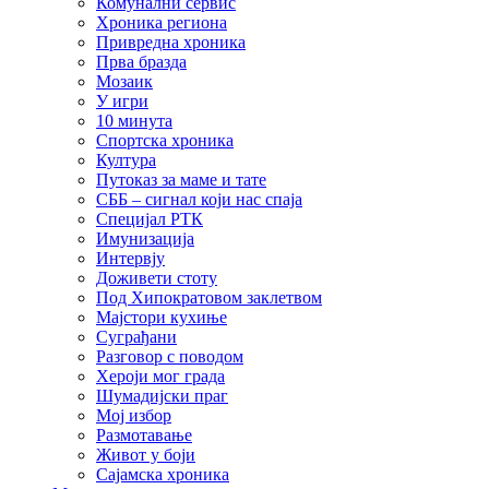
Комунални сервис
Хроника региона
Привредна хроника
Прва бразда
Мозаик
У игри
10 минута
Спортска хроника
Култура
Путоказ за маме и тате
СББ – сигнал који нас спаја
Специјал РТК
Имунизација
Интервју
Доживети стоту
Под Хипократовом заклетвом
Мајстори кухиње
Суграђани
Разговор с поводом
Хероји мог града
Шумадијски праг
Мој избор
Размотавање
Живот у боји
Сајамска хроника