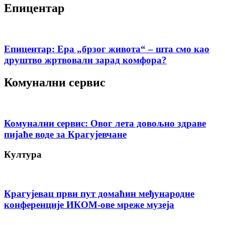
Епицентар
Епицентар: Ера „брзог живота“ – шта смо као
друштво жртвовали зарад комфора?
Комунални сервис
Комунални сервис: Овог лета довољно здраве
пијаће воде за Крагујевчане
Култура
Крагујевац први пут домаћин међународне
конференције ИКОМ-ове мреже музеја