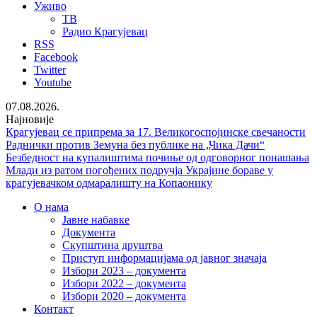
Уживо
ТВ
Радио Крагујевац
RSS
Facebook
Twitter
Youtube
07.08.2026.
Најновије
Крагујевац се припрема за 17. Великогоспојинске свечаности
Раднички против Земуна без публике на „Чика Дачи“
Безбедност на купалиштима почиње од одговорног понашања
Млади из ратом погођених подручја Украјине бораве у
крагујевачком одмаралишту на Копаонику
О нама
Јавне набавке
Документа
Скупштина друштва
Приступ информацијама од јавног значаја
Избори 2023 – документа
Избори 2022 – документа
Избори 2020 – документа
Контакт