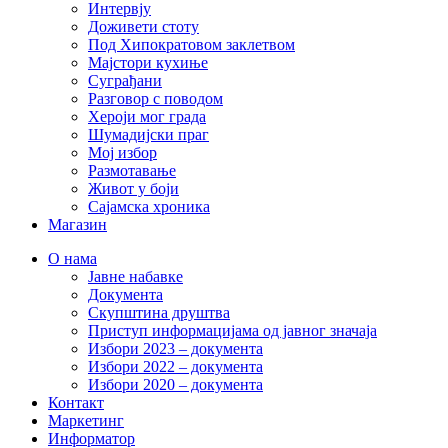
Интервју
Доживети стоту
Под Хипократовом заклетвом
Мајстори кухиње
Суграђани
Разговор с поводом
Хероји мог града
Шумадијски праг
Мој избор
Размотавање
Живот у боји
Сајамска хроника
Магазин
О нама
Јавне набавке
Документа
Скупштина друштва
Приступ информацијама од јавног значаја
Избори 2023 – документа
Избори 2022 – документа
Избори 2020 – документа
Контакт
Маркетинг
Информатор