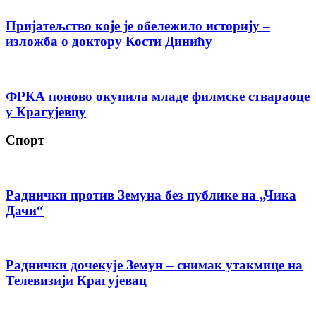
Пријатељство које је обележило историју –
изложба о доктору Кости Динићу
ФРКА поново окупила младе филмске ствараоце
у Крагујевцу
Спорт
Раднички против Земуна без публике на „Чика
Дачи“
Раднички дочекује Земун – снимак утакмице на
Телевизији Крагујевац