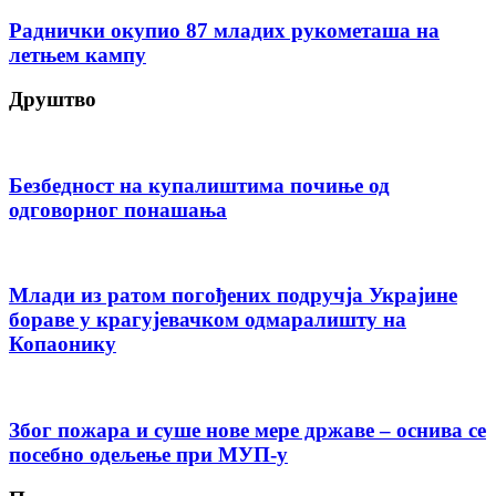
Раднички окупио 87 младих рукометаша на
летњем кампу
Друштво
Безбедност на купалиштима почиње од
одговорног понашања
Млади из ратом погођених подручја Украјине
бораве у крагујевачком одмаралишту на
Копаонику
Због пожара и суше нове мере државе – оснива се
посебно одељење при МУП-у