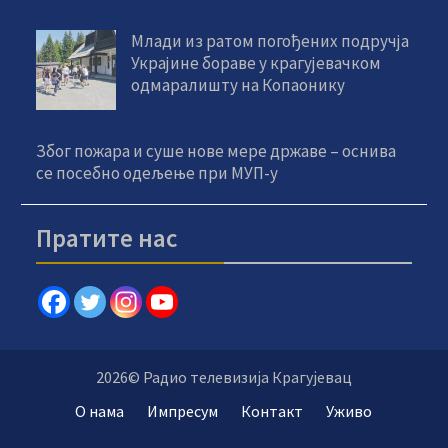
Млади из ратом погођених подручја
Украјине бораве у крагујевачком
одмаралишту на Копаонику
Због пожара и суше нове мере државе – оснива
се посебно одељење при МУП-у
Пратите нас
2026© Радио телевизија Крагујевац
О нама
Импресум
Контакт
Уживо