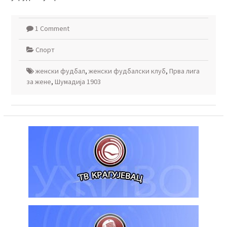
1 Comment
Спорт
женски фудбал
,
женски фудбалски клуб
,
Прва лига
за жене
,
Шумадија 1903