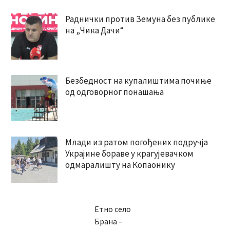
Раднички против Земуна без публике
на „Чика Дачи“
Безбедност на купалиштима почиње
од одговорног понашања
Млади из ратом погођених подручја
Украјине бораве у крагујевачком
одмаралишту на Копаонику
Етно село
Брана –