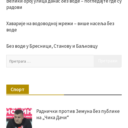
Велики број улица данас без воде – погледајте где су
радови
Хаварије на водоводној мрежи – више насеља без
воде
Без воде у Бресници, Станову и Баљковцу
Пр
за:
Спорт
Раднички против Земуна без публике
на „Чика Дачи“