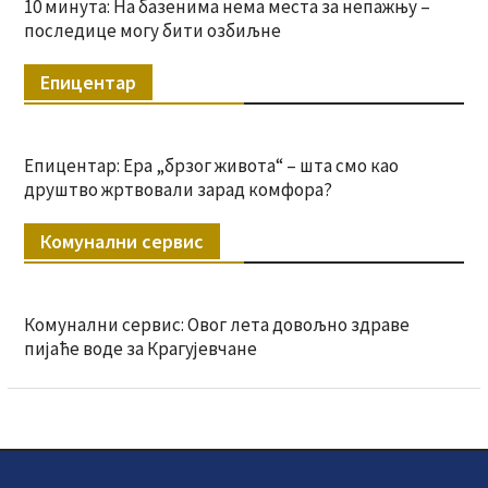
10 минута: На базенима нема места за непажњу –
последице могу бити озбиљне
Епицентар
Епицентар: Ера „брзог живота“ – шта смо као
друштво жртвовали зарад комфора?
Комунални сервис
Комунални сервис: Овог лета довољно здраве
пијаће воде за Крагујевчане