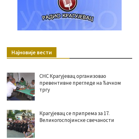
Најновије вести
СНС Крагујевац организовао
превентивне прегледе на Ђачком
тргу
Крагујевац се припрема за 17.
Великогоспојинске свечаности