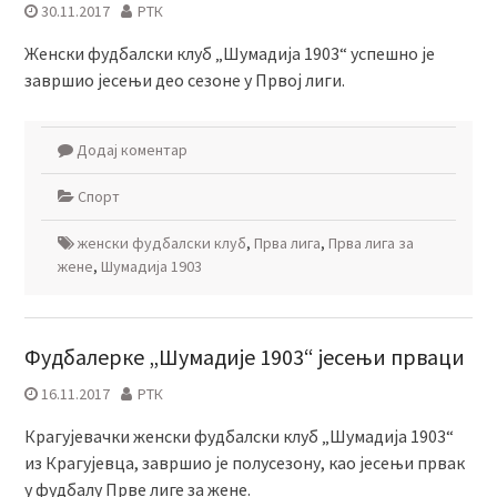
30.11.2017
РТК
Женски фудбалски клуб „Шумадија 1903“ успешно је
завршио јесењи део сезоне у Првој лиги.
Додај коментар
Спорт
женски фудбалски клуб
,
Прва лига
,
Прва лига за
жене
,
Шумадија 1903
Фудбалерке „Шумадије 1903“ јесењи прваци
16.11.2017
РТК
Крагујевачки женски фудбалски клуб „Шумадија 1903“
из Крагујевца, завршио је полусезону, као јесењи првак
у фудбалу Прве лиге за жене.