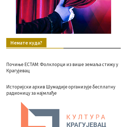
Немате куда?
Почиње ЕСТАМ: Фолклорци из више земаља стижу у
Крагујевац
Историјски архив Шумадије организује бесплатну
радионицу за најмлађе