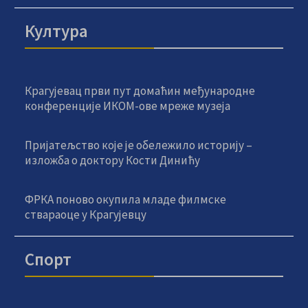
Култура
Крагујевац први пут домаћин међународне
конференције ИКОМ-ове мреже музеја
Пријатељство које је обележило историју –
изложба о доктору Кости Динићу
ФРКА поново окупила младе филмске
ствараоце у Крагујевцу
Спорт