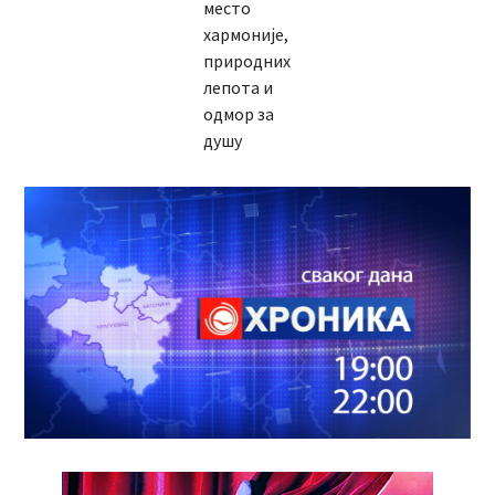
место
хармоније,
природних
лепота и
одмор за
душу