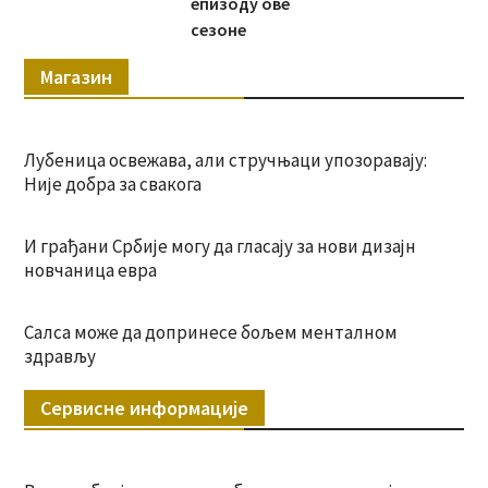
епизоду ове
сезоне
Магазин
Лубеница освежава, али стручњаци упозоравају:
Није добра за свакога
И грађани Србије могу да гласају за нови дизајн
новчаница евра
Салса може да допринесе бољем менталном
здрављу
Сервисне информације