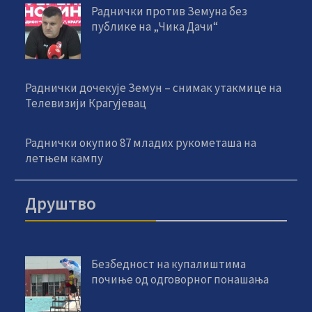
Раднички против Земуна без
публике на „Чика Дачи“
Раднички дочекује Земун – снимак утакмице на
Телевизији Крагујевац
Раднички окупио 87 младих рукометаша на
летњем кампу
Друштво
Безбедност на купалиштима
почиње од одговорног понашања