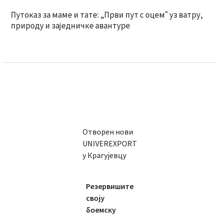
Путоказ за маме и тате: „Први пут с оцемˮ уз ватру,
природу и заједничке авантуре
Отворен нови
UNIVEREXPORT
у Крагујевцу
Резервишите
своју
боемску