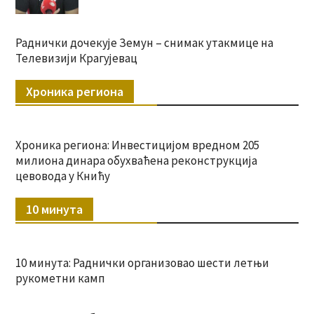
Раднички дочекује Земун – снимак утакмице на
Телевизији Крагујевац
Хроника региона
Хроника региона: Инвестицијом вредном 205
милиона динара обухваћена реконструкција
цевовода у Книћу
10 минута
10 минута: Раднички организовао шести летњи
рукометни камп