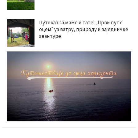
Путоказ за маме и тате: „Први пут с
оцемˮ уз ватру, природу и заједничке
авантуре