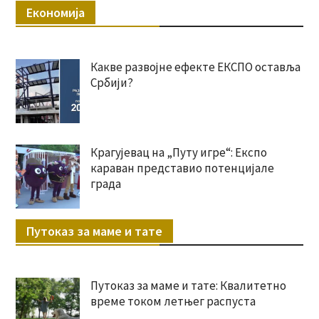
Економија
Какве развојне ефекте ЕКСПО оставља
Србији?
Крагујевац на „Путу игре“: Експо
караван представио потенцијале
града
Путоказ за маме и тате
Путоказ за маме и тате: Квалитетно
време током летњег распуста