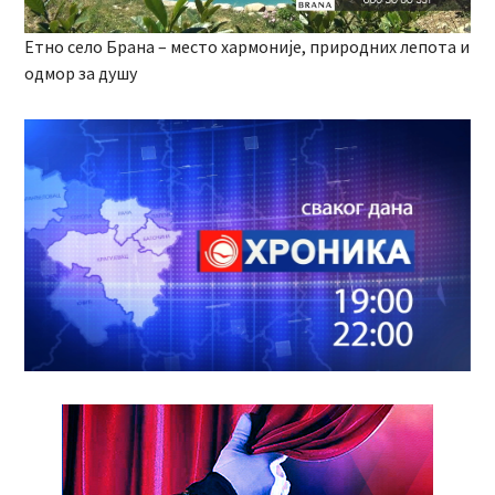
Етно село Брана – место хармоније, природних лепота и
одмор за душу