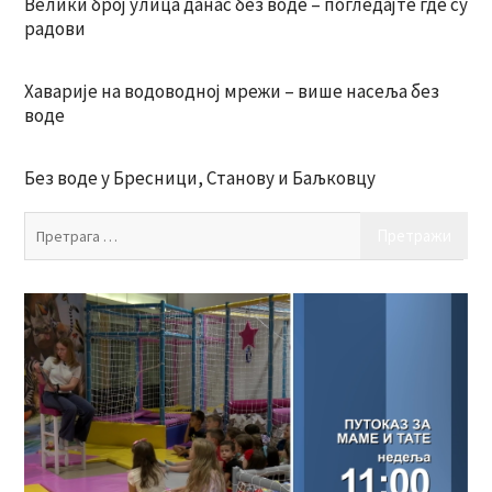
Велики број улица данас без воде – погледајте где су
радови
Хаварије на водоводној мрежи – више насеља без
воде
Без воде у Бресници, Станову и Баљковцу
Пр
за: