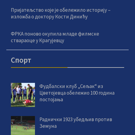
Пријатељство које је обележило историју –
изложба о доктору Кости Динићу
ФРКА поново окупила младе филмске
ствараоце у Крагујевцу
Спорт
Фудбалски клуб „Сељак“ из
Цветојевца обележио 100 година
постојања
Раднички 1923 убедљив против
Земуна