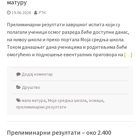
матуру
19.06.2026
РТК
Прелиминарни резултати завршног испита који су
полагали ученици осмог разреда биће доступни данас,
на нивоу школа и преко портала Моја средња школа.
Током данашњег дана ученицима и родитељима биће
омогућено и подношење евентуалних приговора на
[…]
Додај коментар
Друштво
мала матура
,
Моја средња школа
,
осмаци
,
прелиминарни резултати
Прелиминарни резултати – око 2.400