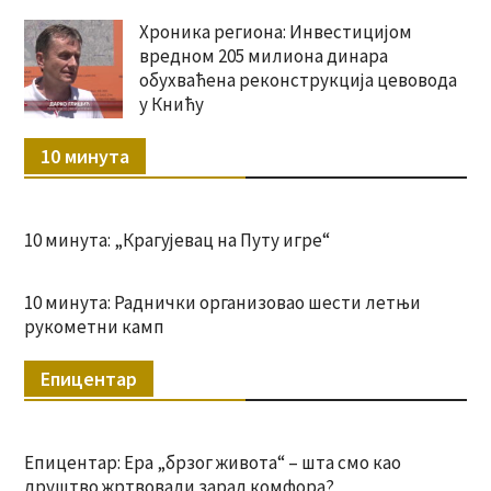
Хроника региона: Инвестицијом
вредном 205 милиона динара
обухваћена реконструкција цевовода
у Книћу
10 минута
10 минута: „Крагујевац на Путу игре“
10 минута: Раднички организовао шести летњи
рукометни камп
Епицентар
Епицентар: Ера „брзог живота“ – шта смо као
друштво жртвовали зарад комфора?