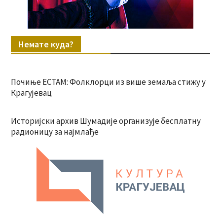
Немате куда?
Почиње ЕСТАМ: Фолклорци из више земаља стижу у
Крагујевац
Историјски архив Шумадије организује бесплатну
радионицу за најмлађе