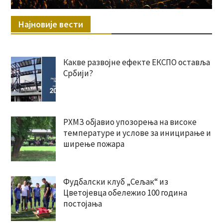
Најновије вести
Какве развојне ефекте ЕКСПО оставља
Србији?
РХМЗ објавио упозорења на високе
температуре и услове за иницирање и
ширење пожара
Фудбалски клуб „Сељак“ из
Цветојевца обележио 100 година
постојања