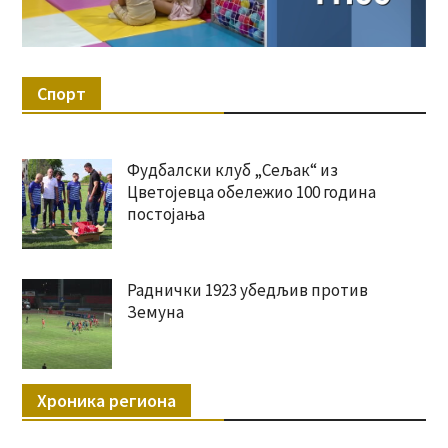
Спорт
Фудбалски клуб „Сељак“ из
Цветојевца обележио 100 година
постојања
Раднички 1923 убедљив против
Земуна
Хроника региона