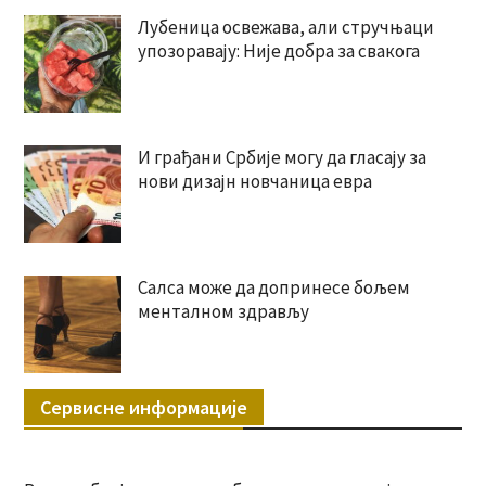
Лубеница освежава, али стручњаци
упозоравају: Није добра за свакога
И грађани Србије могу да гласају за
нови дизајн новчаница евра
Салса може да допринесе бољем
менталном здрављу
Сервисне информације