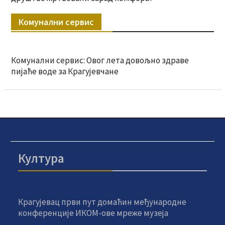
Комунални сервис
Комунални сервис: Овог лета довољно здраве
пијаће воде за Крагујевчане
Култура
Крагујевац први пут домаћин међународне
конференције ИКОМ-ове мреже музеја