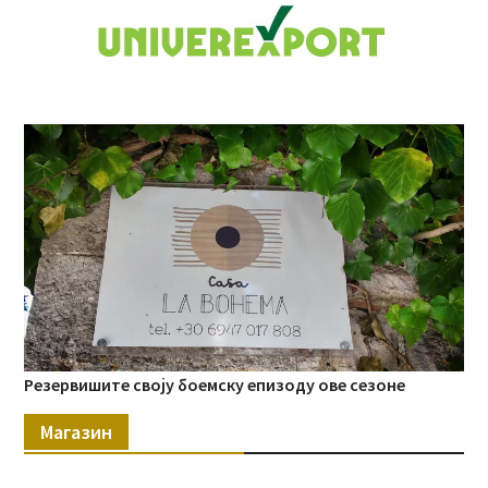
Резервишите своју боемску епизоду ове сезоне
Магазин