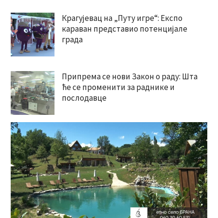
Крагујевац на „Путу игре“: Експо
караван представио потенцијале
града
Припрема се нови Закон о раду: Шта
ће се променити за раднике и
послодавце