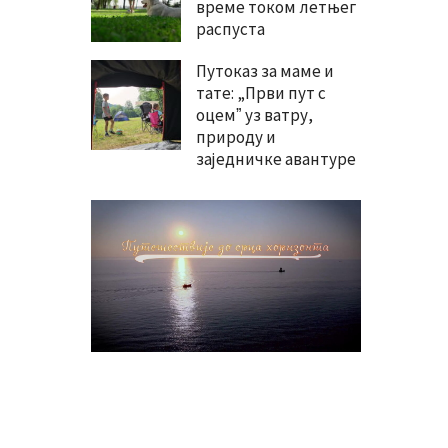
време током летњег
распуста
Путоказ за маме и
тате: „Први пут с
оцемˮ уз ватру,
природу и
заједничке авантуре