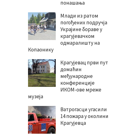
понашања
Млади из ратом
погођених подручја
Украјине бораве у
крагујевачком
одмаралишту на
Копаонику
Крагујевац први пут
домаћин
међународне
конференције
ИКОМ-ове мреже
музеја
Ватрогасци угасили
14 пожара у околини
Крагујевца