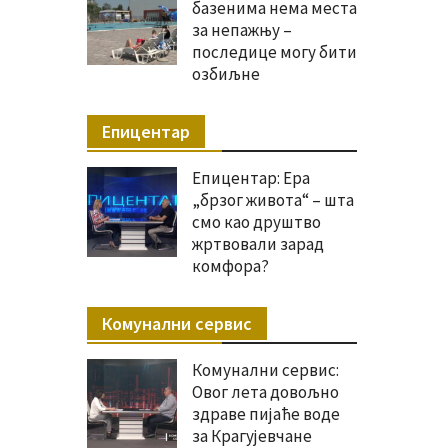
базенима нема места
за непажњу –
последице могу бити
озбиљне
Епицентар
Епицентар: Ера
„брзог живота“ – шта
смо као друштво
жртвовали зарад
комфора?
Комунални сервис
Комунални сервис:
Овог лета довољно
здраве пијаће воде
за Крагујевчане