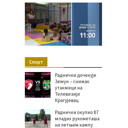
Спорт
Раднички дочекује
Земун – снимак
утакмице на
Телевизији
Крагујевац
Раднички окупио 87
младих рукометаша
на летњем кампу