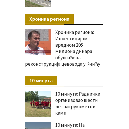
Хроника региона
Хроника региона:
Инвестицијом
вредном 205
милиона динара
обухваћена
реконструкција цевовода у Книћу
10 минута
10 минута: Раднички
организовао шести
летњи рукометни
камп
10 минута: На