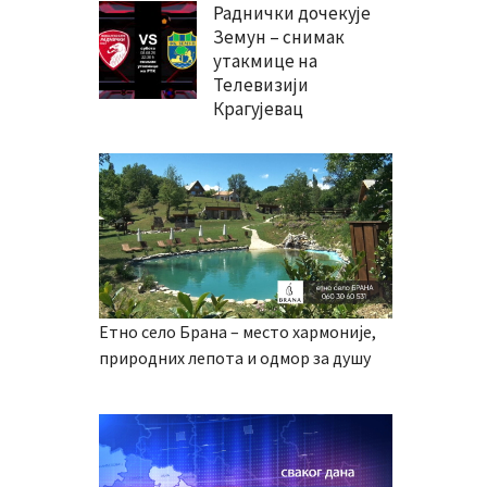
Раднички дочекује
Земун – снимак
утакмице на
Телевизији
Крагујевац
Етно село Брана – место хармоније,
природних лепота и одмор за душу