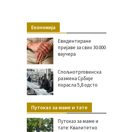
Економија
Евидентиране
пријаве за свих 30.000
ваучера
Спољнотрговинска
размена Србије
порасла 5,8 одсто
Путоказ за маме и тате
Путоказ за маме и
тате: Квалитетно