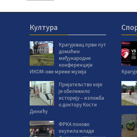
Култура
Спо
Крагујевац први пут
домаћин
међународне
конференције
ИКОМ-ове мреже музеја
Крагуј
Пријатељство које
је обележило
историју – изложба
о доктору Кости
Динићу
ФРКА поново
окупила младе