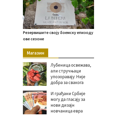
Резервишите своју боемску епизоду
ове сезоне
Магазин
Лубеница освежава,
али стручњаци
упозоравају: Није
добра за свакога
И грађани Србије
могу да гласају за
нови дизајн
новчаница евра