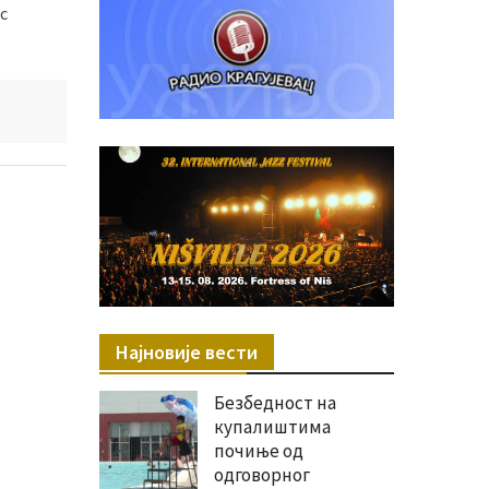
с
Најновије вести
Безбедност на
купалиштима
почиње од
одговорног