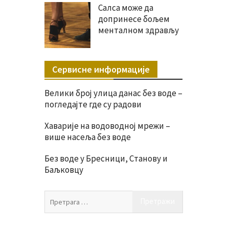
Салса може да
допринесе бољем
менталном здрављу
Сервисне информације
Велики број улица данас без воде –
погледајте где су радови
Хаварије на водоводној мрежи –
више насеља без воде
Без воде у Бресници, Станову и
Баљковцу
Претрага
за: