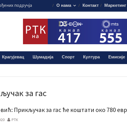
ођених подручја
О нама
Контакт
Маркетинг
рагујевачком
паонику
т домаћин
ренције ИКОМ-
 14 пожара у
Крагујевац
Шумадија
Спорт
Култура
Емисије
алиштима почиње
ашања
ључак за гас
овић: Прикључак за гас ће коштати око 780 ев
020
РТК