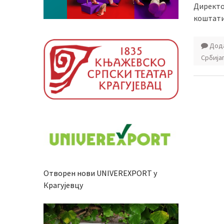
Директор
коштати 
Дода
Србија
Отворен нови UNIVEREXPORT у
Крагујевцу