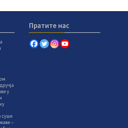
Пратите нас
а
а
том
дручја
ве у
м
ку
и суше
жаве –