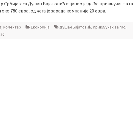
 Србијагаса Душан Бајатовић изјавио је да ће прикључак за га
око 780 евра, од чега је зарада компаније 20 евра.
ј коментар
Економија
Душан Бајатовић
,
прикључак за гас
,
гас