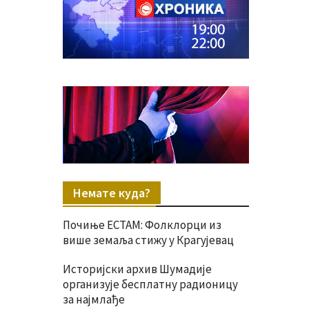
Немате куда?
Почиње ЕСТАМ: Фолклорци из
више земаља стижу у Крагујевац
Историјски архив Шумадије
организује бесплатну радионицу
за најмлађе