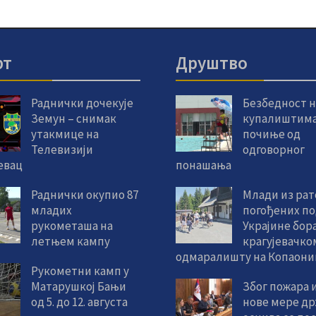
рт
Друштво
Раднички дочекује
Безбедност н
Земун – снимак
купалиштим
утакмице на
почиње од
Телевизији
одговорног
евац
понашања
Раднички окупио 87
Млади из ра
младих
погођених по
рукометаша на
Украјине бора
летњем кампу
крагујевачко
одмаралишту на Копаони
Рукометни камп у
Матарушкој Бањи
Због пожара 
од 5. до 12. августа
нове мере др