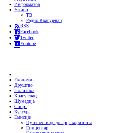
Информатор
Уживо
ТВ
Радио Крагујевац
RSS
Facebook
Twitter
Youtube
Home
Економија
Друштво
Политика
Крагујевац
Шумадија
Спорт
Култура
Емисије
Путешествије до срца хоризонта
Епицентар