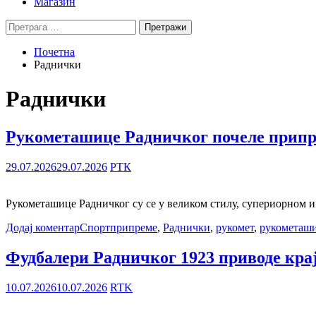
Магазин
Претрага
за:
Почетна
Раднички
Раднички
Рукометашице Радничког почеле припре
29.07.2026
29.07.2026
РТК
Рукометашице Радничког су се у великом стилу, супериорном и
Додај коментар
Спорт
припреме
,
Раднички
,
рукомет
,
рукометаш
Фудбалери Радничког 1923 приводе кра
10.07.2026
10.07.2026
RTK