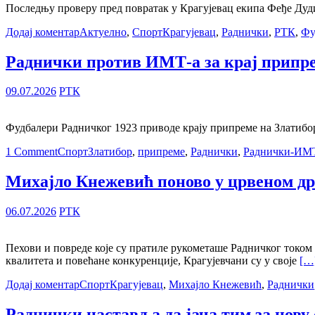
Последњу проверу пред повратак у Крагујевац екипа Феђе Дудић
Додај коментар
Актуелно
,
Спорт
Крагујевац
,
Раднички
,
РТК
,
Фу
Раднички против ИМТ-а за крај припре
09.07.2026
РТК
Фудбалери Радничког 1923 приводе крају припреме на Златибору
1 Comment
Спорт
Златибор
,
припреме
,
Раднички
,
Раднички-ИМ
Михајло Кнежевић поново у црвеном др
06.07.2026
РТК
Пехови и повреде које су пратиле рукометаше Радничког током 
квалитета и повећане конкуренције, Крагујевчани су у своје
[…
Додај коментар
Спорт
Крагујевац
,
Михајло Кнежевић
,
Раднички
Раднички наставља да јача тим за нову 