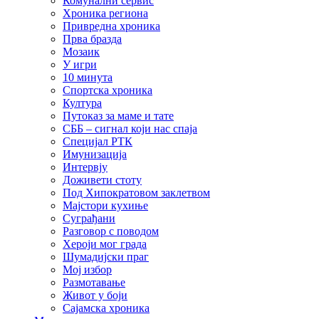
Комунални сервис
Хроника региона
Привредна хроника
Прва бразда
Мозаик
У игри
10 минута
Спортска хроника
Култура
Путоказ за маме и тате
СББ – сигнал који нас спаја
Специјал РТК
Имунизација
Интервју
Доживети стоту
Под Хипократовом заклетвом
Мајстори кухиње
Суграђани
Разговор с поводом
Хероји мог града
Шумадијски праг
Мој избор
Размотавање
Живот у боји
Сајамска хроника