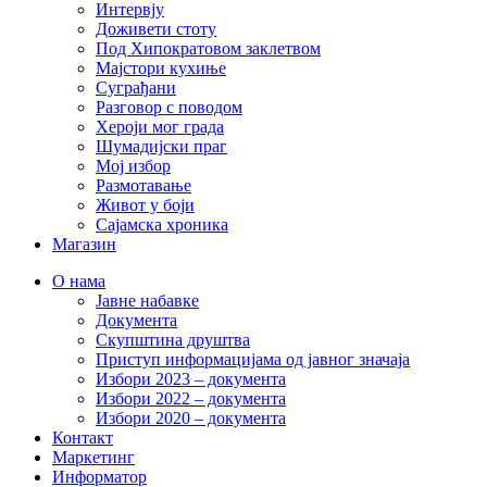
Интервју
Доживети стоту
Под Хипократовом заклетвом
Мајстори кухиње
Суграђани
Разговор с поводом
Хероји мог града
Шумадијски праг
Мој избор
Размотавање
Живот у боји
Сајамска хроника
Магазин
О нама
Јавне набавке
Документа
Скупштина друштва
Приступ информацијама од јавног значаја
Избори 2023 – документа
Избори 2022 – документа
Избори 2020 – документа
Контакт
Маркетинг
Информатор