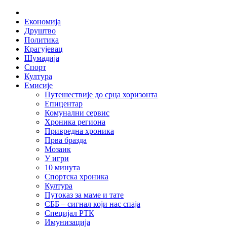
Skip
Home
to
Економија
content
Друштво
Политика
Крагујевац
Шумадија
Спорт
Култура
Емисије
Путешествије до срца хоризонта
Епицентар
Комунални сервис
Хроника региона
Привредна хроника
Прва бразда
Мозаик
У игри
10 минута
Спортска хроника
Култура
Путоказ за маме и тате
СББ – сигнал који нас спаја
Специјал РТК
Имунизација