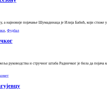
ну, а најновије појачање Шумадинаца је Илија Бабић, који стиже 
чки
,
Фудбал
ичког
 жеља руководства и стручног штаба Радничког је била да појача 
комет
агујевцу