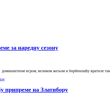
ме за наредну сезону
 доминантном игром, великом жељом и борбеношћу вратиле тамо г
ице
ју припреме на Златибору