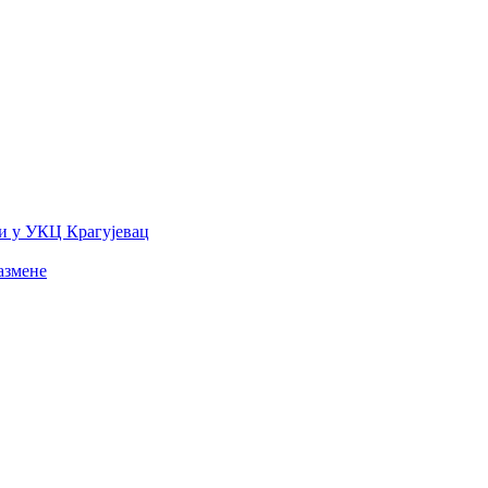
и у УКЦ Крагујевац
азмене