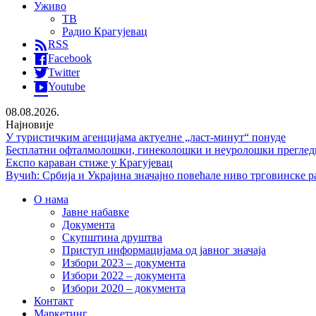
Уживо
ТВ
Радио Крагујевац
RSS
Facebook
Twitter
Youtube
08.08.2026.
Најновије
У туристичким агенцијама актуелне „ласт-минут“ понуде
Бесплатни офталмолошки, гинеколошки и неуролошки преглед
Експо караван стиже у Крагујевац
Вучић: Србија и Украјина значајно повећале ниво трговинске р
О нама
Јавне набавке
Документа
Скупштина друштва
Приступ информацијама од јавног значаја
Избори 2023 – документа
Избори 2022 – документа
Избори 2020 – документа
Контакт
Маркетинг