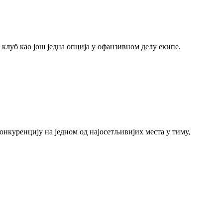
у клуб као још једна опција у офанзивном делу екипе.
конкуренцију на једном од најосетљивијих места у тиму,