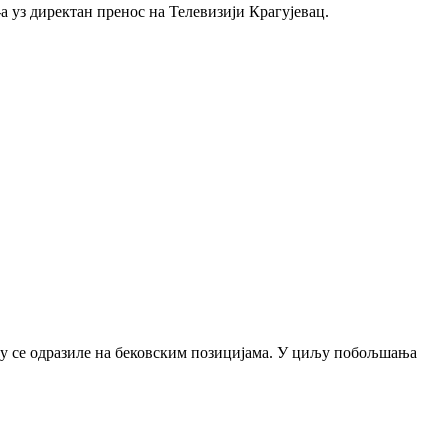
а уз директан пренос на Телевизији Крагујевац.
о су се одразиле на бековским позицијама. У циљу побољшања