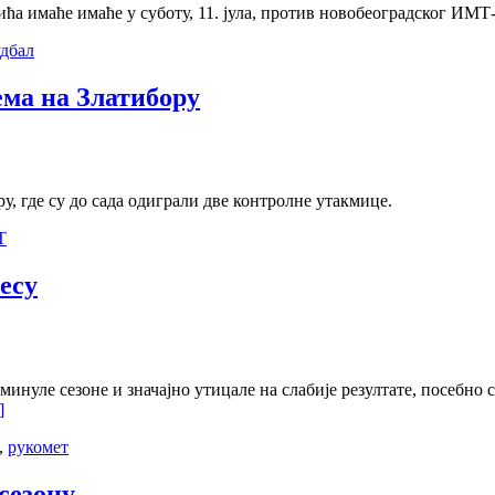
а имаће имаће у суботу, 11. јула, против новобеоградског ИМТ-
дбал
ма на Златибору
, где су до сада одиграли две контролне утакмице.
Т
есу
минуле сезоне и значајно утицале на слабије резултате, посебн
]
,
рукомет
сезону