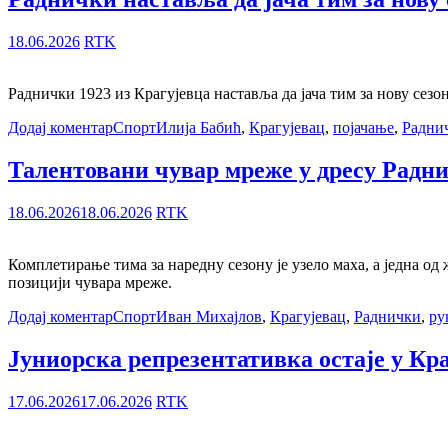
18.06.2026
RTK
Раднички 1923 из Крагујевца наставља да јача тим за нову сезо
Додај коментар
Спорт
Илија Бабић
,
Крагујевац
,
појачање
,
Радни
Талентовани чувар мреже у дресу Радн
18.06.2026
18.06.2026
RTK
Комплетирање тима за наредну сезону је узело маха, а једна од
позицији чувара мреже.
Додај коментар
Спорт
Иван Михајлов
,
Крагујевац
,
Раднички
,
ру
Јуниорска репрезентативка остаје у Кр
17.06.2026
17.06.2026
RTK