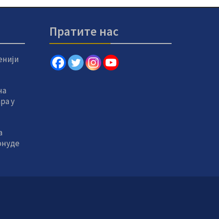
Пратите нас
енији
на
ра у
а
онуде