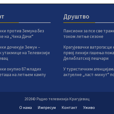
рт
Друштво
чки против Земуна без
Пансиони за псе све траж
е на „Чика Дачи“
током летње сезоне
ки дочекује Земун –
Крагујевачки ватрогасци 
к утакмице на Телевизији
првој линији гашења пожа
евац
Делиблатској пешчари
чки окупио 87 младих
У туристичким агенцијам
еташа на летњем кампу
актуелне „ласт-минут“ п
2026© Радио телевизија Крагујевац
О нама
Импресум
Контакт
Уживо