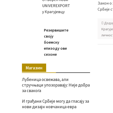
Закон о
UNIVEREXPORT
Србије с
у Крагујевцу
Дода
Крагуј
Резервишите
личнос
своју
боемску
епизоду ове
сезоне
Магазин
Лубеница освежава, али
стручњаци упозоравају: Није добра
за свакога
И грађани Србије могу да гласају за
нови дизајн новчаница евра