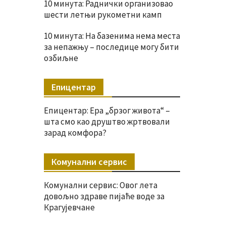
10 минута: Раднички организовао
шести летњи рукометни камп
10 минута: На базенима нема места
за непажњу – последице могу бити
озбиљне
Епицентар
Епицентар: Ера „брзог живота“ –
шта смо као друштво жртвовали
зарад комфора?
Комунални сервис
Комунални сервис: Овог лета
довољно здраве пијаће воде за
Крагујевчане