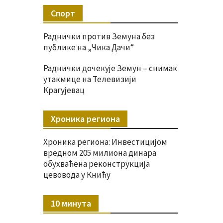
Спорт
Раднички против Земуна без
публике на „Чика Дачи“
Раднички дочекује Земун – снимак
утакмице на Телевизији
Крагујевац
Хроника региона
Хроника региона: Инвестицијом
вредном 205 милиона динара
обухваћена реконструкција
цевовода у Книћу
10 минута