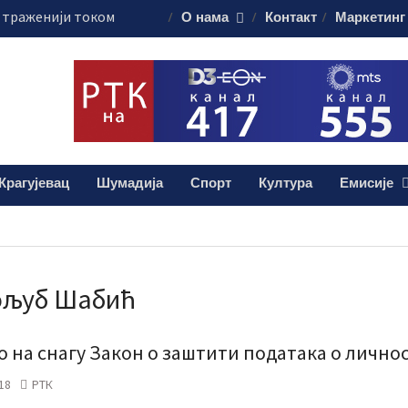
е траженији током
О нама
Контакт
Маркетинг
санацију крова
евачког УКЦ-а
гасци на првој
ра у
ари
цијама актуелне
Крагујевац
Шумадија
Спорт
Култура
Емисије
е
ољуб Шабић
о на снагу Закон о заштити података о лично
18
РТК