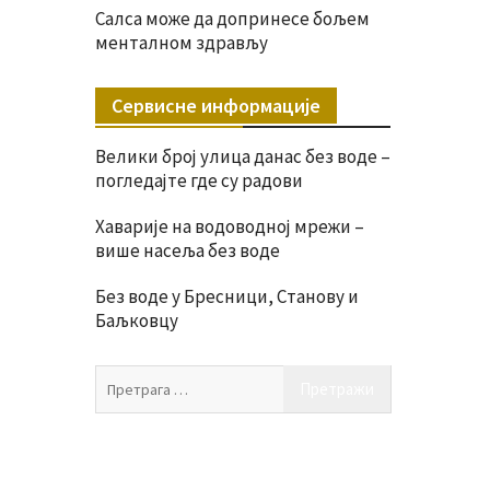
Салса може да допринесе бољем
менталном здрављу
Сервисне информације
Велики број улица данас без воде –
погледајте где су радови
Хаварије на водоводној мрежи –
више насеља без воде
Без воде у Бресници, Станову и
Баљковцу
Претрага
за: