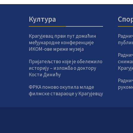
Култура
Спо
Крагујевац први пут домаћин
Радни
међународне конференције
публик
ИКОМ-ове мреже музеја
Раднич
Пријатељство које је обележило
снима
историју – изложба о доктору
Крагуј
Кости Динићу
Радни
ФРКА поново окупила младе
руком
филмске ствараоце у Крагујевцу