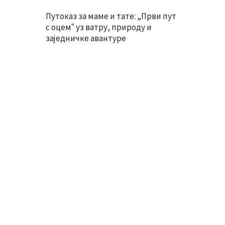
Путоказ за маме и тате: „Први пут
с оцемˮ уз ватру, природу и
заједничке авантуре