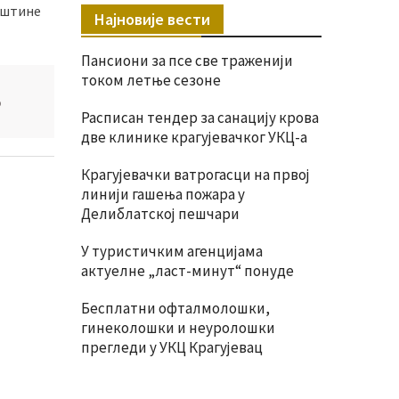
пштине
Најновије вести
Пансиони за псе све траженији
током летње сезоне
о
Расписан тендер за санацију крова
две клинике крагујевачког УКЦ-а
Крагујевачки ватрогасци на првој
линији гашења пожара у
Делиблатској пешчари
У туристичким агенцијама
актуелне „ласт-минут“ понуде
Бесплатни офталмолошки,
гинеколошки и неуролошки
прегледи у УКЦ Крагујевац