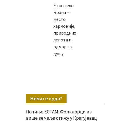
Етно село
Брана –
место
хармоније,
природних
лепота и
одмор за
душу
Немате куда?
Почиње ЕСТАМ: Фолклорци из
више земаља стижу у Крагујевац