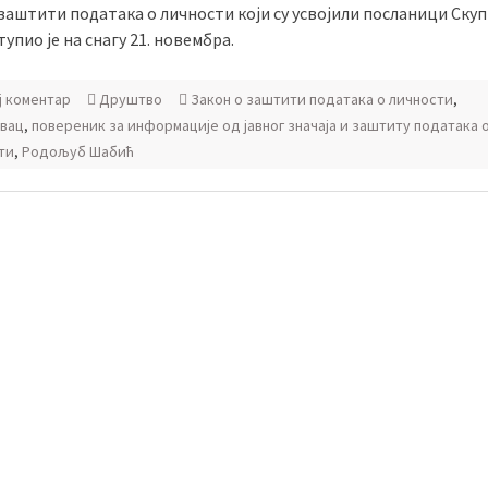
 заштити података о личности који су усвојили посланици Ску
тупио је на снагу 21. новембра.
ј коментар
Друштво
Закон о заштити података о личности
,
евац
,
повереник за информације од јавног значаја и заштиту података 
ти
,
Родољуб Шабић