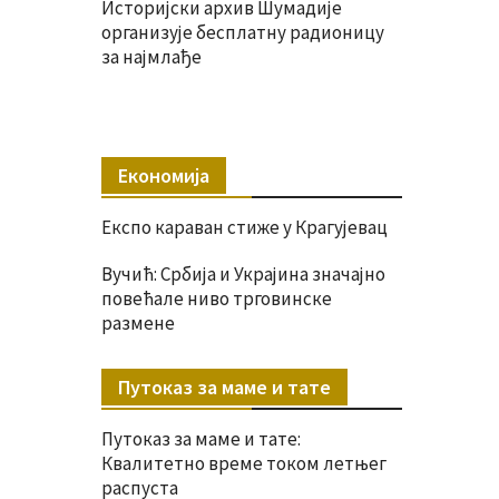
Историјски архив Шумадије
организује бесплатну радионицу
за најмлађе
Економија
Експо караван стиже у Крагујевац
Вучић: Србија и Украјина значајно
повећале ниво трговинске
размене
Путоказ за маме и тате
Путоказ за маме и тате:
Квалитетно време током летњег
распуста