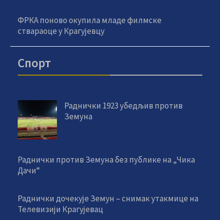
ФРКА поново окупила младе филмске
ствараоце у Крагујевцу
Спорт
Раднички 1923 убедљив против
Земуна
Раднички против Земуна без публике на „Чика
Дачи“
Раднички дочекује Земун – снимак утакмице на
Телевизији Крагујевац