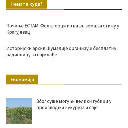
Немате куда?
Почиње ЕСТАМ: Фолклорци из више земаља стижу у
Крагујевац
Историјски архив Шумадије организује бесплатну
радионицу за најмлађе
Економија
Због суше могући велики губици у
производњи кукуруза и соје