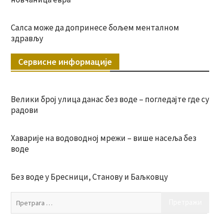
Салса може да допринесе бољем менталном
здрављу
Сервисне информације
Велики број улица данас без воде – погледајте где су
радови
Хаварије на водоводној мрежи – више насеља без
воде
Без воде у Бресници, Станову и Баљковцу
Пр
за: