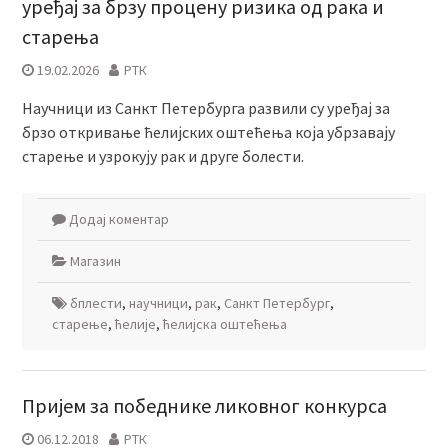
уређај за брзу процену ризика од рака и
старења
19.02.2026
РТК
Научници из Санкт Петербурга развили су уређај за
брзо откривање ћелијских оштећења која убрзавају
старење и узрокују рак и друге болести.
Додај коментар
Магазин
бплести
,
научници
,
рак
,
Санкт Петербург
,
старење
,
ћелије
,
ћелијска оштећења
Пријем за победнике ликовног конкурса
06.12.2018
РТК