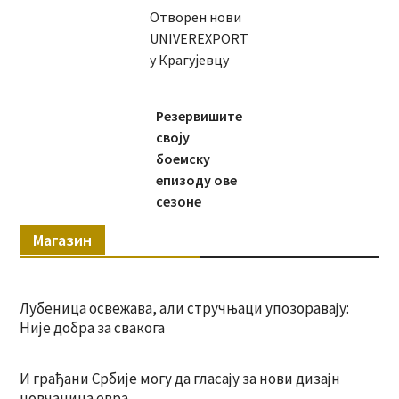
Отворен нови
UNIVEREXPORT
у Крагујевцу
Резервишите
своју
боемску
епизоду ове
сезоне
Магазин
Лубеница освежава, али стручњаци упозоравају:
Није добра за свакога
И грађани Србије могу да гласају за нови дизајн
новчаница евра