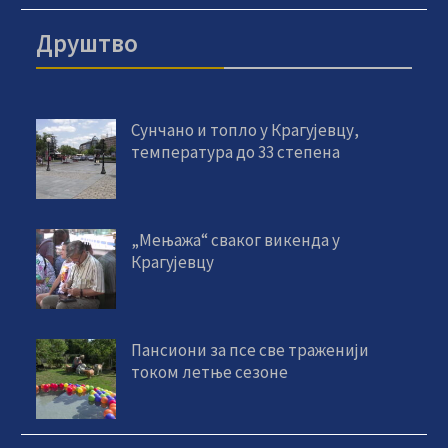
Друштво
Сунчано и топло у Крагујевцу,
температура до 33 степена
„Мењажа“ сваког викенда у
Крагујевцу
Пансиони за псе све траженији
током летње сезоне