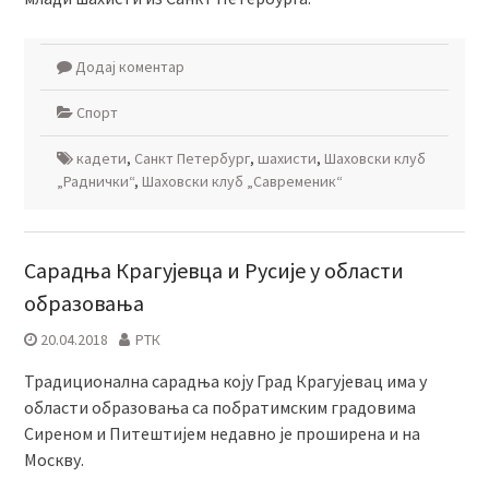
Додај коментар
Спорт
кадети
,
Санкт Петербург
,
шахисти
,
Шаховски клуб
„Раднички“
,
Шаховски клуб „Савременик“
Сарадња Крагујевца и Русије у области
образовања
20.04.2018
РТК
Традиционална сарадња коју Град Крагујевац има у
области образовања са побратимским градовима
Сиреном и Питештијем недавно је проширена и на
Москву.