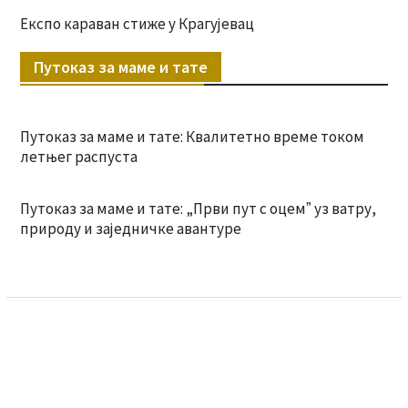
Експо караван стиже у Крагујевац
Путоказ за маме и тате
Путоказ за маме и тате: Квалитетно време током
летњег распуста
Путоказ за маме и тате: „Први пут с оцемˮ уз ватру,
природу и заједничке авантуре