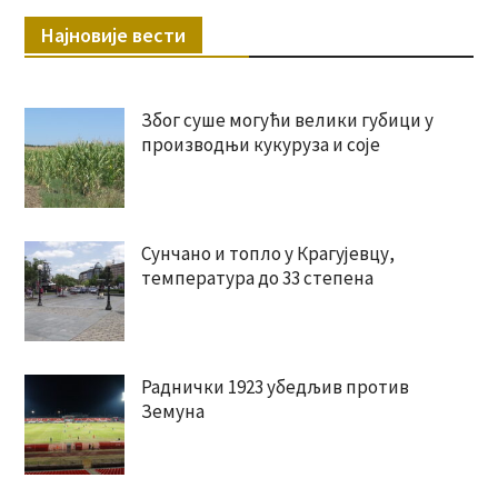
Најновије вести
Због суше могући велики губици у
производњи кукуруза и соје
Сунчано и топло у Крагујевцу,
температура до 33 степена
Раднички 1923 убедљив против
Земуна