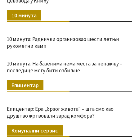
цевовода у Книћу
10 минута
10 минута: Раднички организовао шести летњи
рукометни камп
10 минута: На базенима нема места за непажњу –
последице могу бити озбиљне
Епицентар
Епицентар: Ера „брзог живота“ – шта смо као
друштво жртвовали зарад комфора?
Комунални сервис