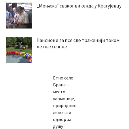
„Мењажа“ сваког викенда у Крагујевцу
Пансиони за псе све траженији током
летње сезоне
Етно село
Брана –
место
хармоније,
природних
лепота и
одмор за
душу