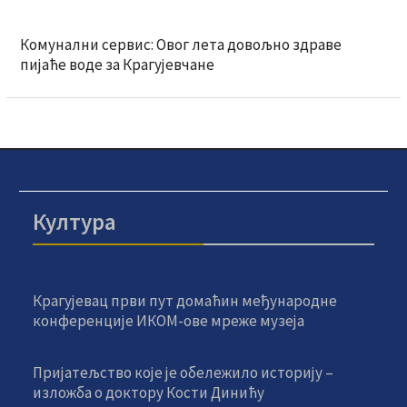
Комунални сервис: Овог лета довољно здраве
пијаће воде за Крагујевчане
Култура
Крагујевац први пут домаћин међународне
конференције ИКОМ-ове мреже музеја
Пријатељство које је обележило историју –
изложба о доктору Кости Динићу