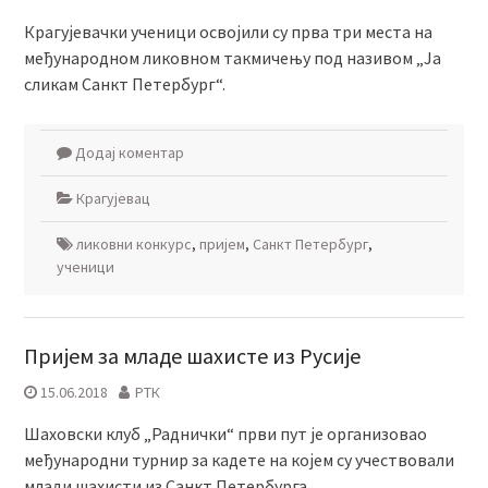
Крагујевачки ученици освојили су прва три места на
међународном ликовном такмичењу под називом „Ја
сликам Санкт Петербург“.
Додај коментар
Крагујевац
ликовни конкурс
,
пријем
,
Санкт Петербург
,
ученици
Пријем за младе шахисте из Русије
15.06.2018
РТК
Шаховски клуб „Раднички“ први пут је организовао
међународни турнир за кадете на којем су учествовали
млади шахисти из Санкт Петербурга.