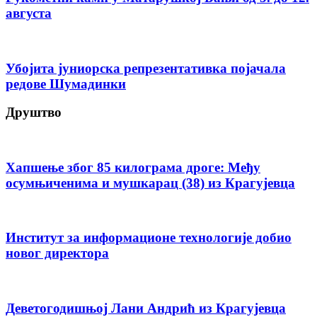
августа
Убојита јуниорска репрезентативка појачала
редове Шумадинки
Друштво
Хапшење због 85 килограма дроге: Међу
осумњиченима и мушкарац (38) из Крагујевца
Институт за информационе технологије добио
новог директора
Деветогодишњој Лани Андрић из Крагујевца