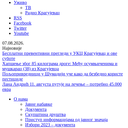
Уживо
ТВ
Радио Крагујевац
RSS
Facebook
Twitter
Youtube
07.08.2026.
Најновије
Бесплатни превентивни прегледи у УКЦ Крагујевац и ове
суботе
Хапшење због 85 килограма дроге: Међу осумњиченима и
мушкарац (38) из Крагујевца
Пољопривредници у Шумадији уче како да безбедно користе
пестициде
Лана Андрић 11. августа путује на лечење – потребно 45.000
евра
О нама
Јавне набавке
Документа
Скупштина друштва
Приступ информацијама од јавног значаја
Избори 2023 – документа