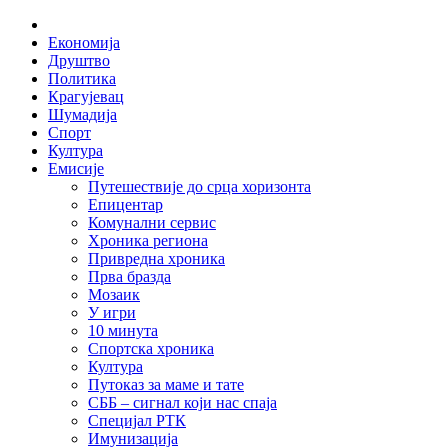
Skip
Home
to
Економија
content
Друштво
Политика
Крагујевац
Шумадија
Спорт
Култура
Емисије
Путешествије до срца хоризонта
Епицентар
Комунални сервис
Хроника региона
Привредна хроника
Прва бразда
Мозаик
У игри
10 минута
Спортска хроника
Култура
Путоказ за маме и тате
СББ – сигнал који нас спаја
Специјал РТК
Имунизација