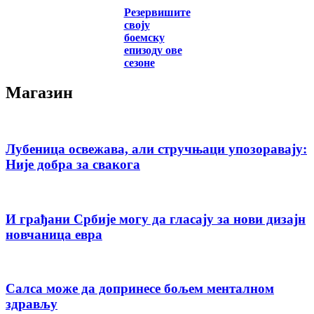
Резервишите
своју
боемску
епизоду ове
сезоне
Магазин
Лубеница освежава, али стручњаци упозоравају:
Није добра за свакога
И грађани Србије могу да гласају за нови дизајн
новчаница евра
Салса може да допринесе бољем менталном
здрављу