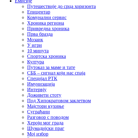
Емисије
Путешествије до срца хоризонта
Епицентар
Комунални сервис
Хроника региона
Привредна хроника
Прва бразда
Мозаик
У игри
10 минута
Спортска хроника
Култура
Путоказ за маме и тате
СББ – сигнал који нас спаја
Специјал РТК
Имунизација
Интервју
Доживети стоту
Под Хипократовом заклетвом
Мајстори кухиње
Суграђани
Разговор с поводом
Хероји мог града
Шумадијски праг
Мој избор