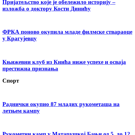
Пријатељство које је обележило историју –
изложба о доктору Кости Динићу
ФРКА поново окупила младе филмске ствараоце
у Крагујевцу
Књижевни клуб из Кнића ниже успехе и осваја
престижна признања
Спорт
Раднички окупио 87 младих рукометаша на
летњем кампу
Рукометни камп у Матарушкој Бањи од 5. до 12.