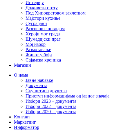
Интервју
Доживети стоту
Под Хипократовом заклетвом
Мајстори кухиње
Суграђани
Разговор с поводом
Хероји мог града
Шумадијски праг
Мој избор
Размотавање
Живот у боји
Сајамска хроника
Магазин
О нама
Јавне набавке
Документа
Скупштина друштва
Приступ информацијама од јавног значаја
Избори 2023 – документа
Избори 2022 – документа
Избори 2020 – документа
Контакт
Маркетинг
Информатор