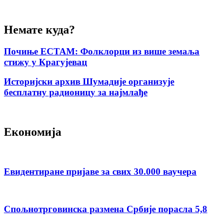
Немате куда?
Почиње ЕСТАМ: Фолклорци из више земаља
стижу у Крагујевац
Историјски архив Шумадије организује
бесплатну радионицу за најмлађе
Економија
Евидентиране пријаве за свих 30.000 ваучера
Спољнотрговинска размена Србије порасла 5,8