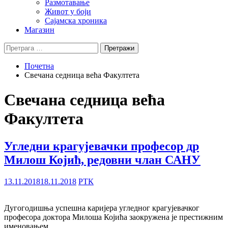
Размотавање
Живот у боји
Сајамска хроника
Магазин
Претрага
за:
Почетна
Свечана седница већа Факултета
Свечана седница већа
Факултета
Угледни крагујевачки професор др
Милош Којић, редовни члан САНУ
13.11.2018
18.11.2018
РТК
Дугогодишња успешна каријера угледног крагујевачког
професора доктора Милоша Којића заокружена је престижним
именовањем.