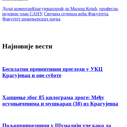
Додај коментар
Крагујевац
проф др Милош Којић
,
професор
,
редовни члан САНУ
,
Свечана седница већа Факултета
,
Факултет инжењерских наука
Најновије вести
Бесплатни превентивни прегледи у УКЦ
Крагујевац и ове суботе
Хапшење због 85 килограма дроге: Међу
осумњиченима и мушкарац (38) из Крагујевца
Пољопривредници у Шумадији уче како да