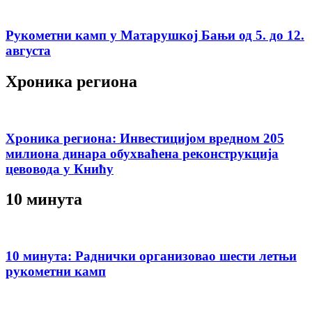
Рукометни камп у Матарушкој Бањи од 5. до 12.
августа
Хроника региона
Хроника региона: Инвестицијом вредном 205
милиона динара обухваћена реконструкција
цевовода у Книћу
10 минута
10 минута: Раднички организовао шести летњи
рукометни камп