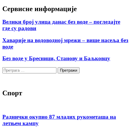
Сервисне информације
Велики број улица данас без воде – погледајте
где су радови
Хаварије на водоводној мрежи – више насеља без
воде
Без воде у Бресници, Станову и Баљковцу
Претрага
за:
Спорт
Раднички окупио 87 младих рукометаша на
летњем кампу