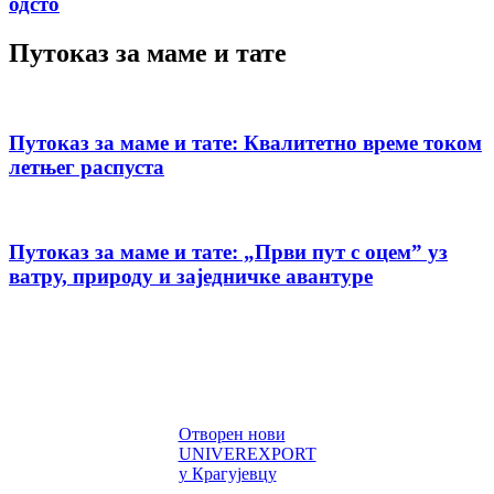
одсто
Путоказ за маме и тате
Путоказ за маме и тате: Квалитетно време током
летњег распуста
Путоказ за маме и тате: „Први пут с оцемˮ уз
ватру, природу и заједничке авантуре
Отворен нови
UNIVEREXPORT
у Крагујевцу