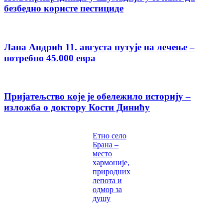
безбедно користе пестициде
Лана Андрић 11. августа путује на лечење –
потребно 45.000 евра
Пријатељство које је обележило историју –
изложба о доктору Кости Динићу
Етно село
Брана –
место
хармоније,
природних
лепота и
одмор за
душу