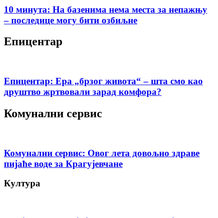
10 минута: На базенима нема места за непажњу
– последице могу бити озбиљне
Епицентар
Епицентар: Ера „брзог живота“ – шта смо као
друштво жртвовали зарад комфора?
Комунални сервис
Комунални сервис: Овог лета довољно здраве
пијаће воде за Крагујевчане
Култура