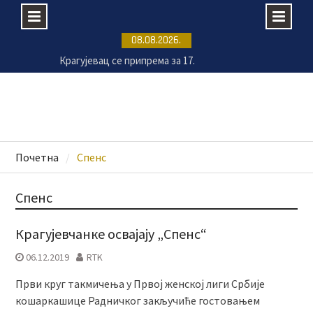
Крагујевац се припрема за 17.
Skip
08.08.2026.
Великогоспојинске свечаности
to
Раднички против Земуна без публике на „Чика
content
Дачи“
Безбедност на купалиштима почиње од
одговорног понашања
СНС Крагујевац организовао превентивне
прегледе на Ђачком тргу
Почетна
Спенс
Спенс
Крагујевчанке освајају „Спенс“
06.12.2019
RTK
Први круг такмичења у Првој женској лиги Србије
кошаркашице Радничког закључиће гостовањем