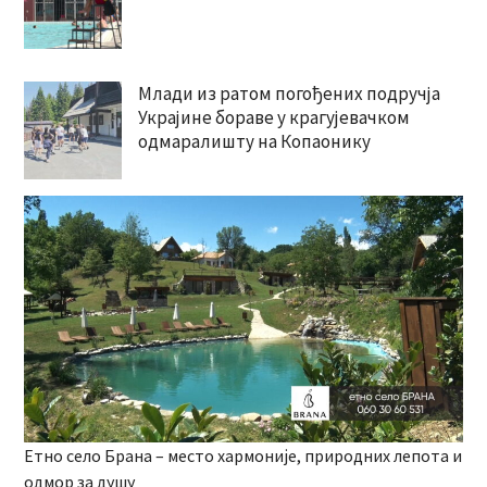
Млади из ратом погођених подручја
Украјине бораве у крагујевачком
одмаралишту на Копаонику
Етно село Брана – место хармоније, природних лепота и
одмор за душу