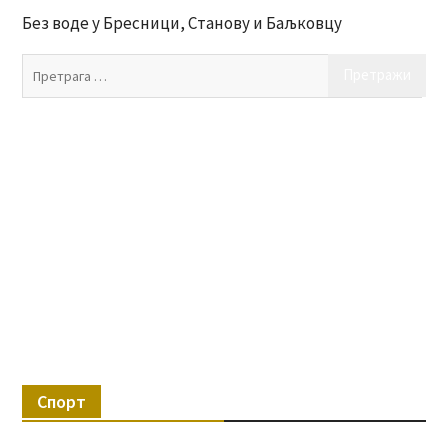
Без воде у Бресници, Станову и Баљковцу
Пр
за:
Спорт