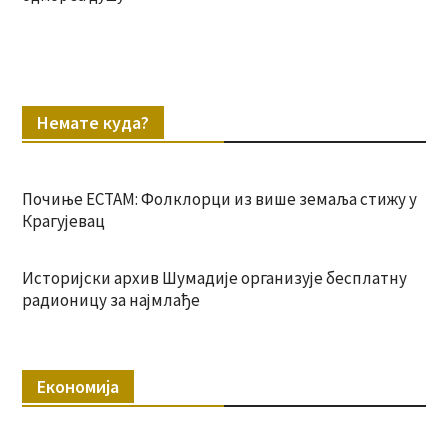
Немате куда?
Почиње ЕСТАМ: Фолклорци из више земаља стижу у
Крагујевац
Историјски архив Шумадије организује бесплатну
радионицу за најмлађе
Економија