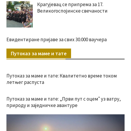
Крагујевац се припрема за 17.
Великогоспојинске свечаности
Евидентиране пријаве за свих 30.000 ваучера
Путоказ за маме и тате
Путоказ за маме и тате: Квалитетно време током
летњег распуста
Путоказ за маме и тате: „Први пут с оцемˮ уз ватру,
природу и заједничке авантуре