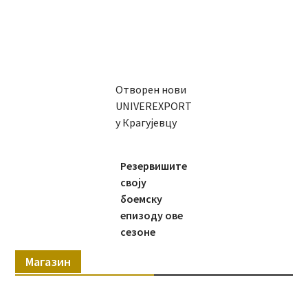
Отворен нови
UNIVEREXPORT
у Крагујевцу
Резервишите
своју
боемску
епизоду ове
сезоне
Магазин