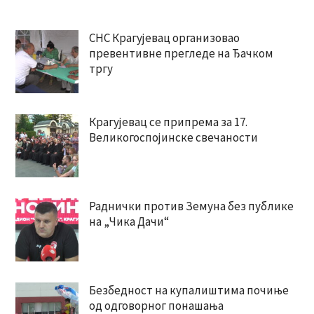
СНС Крагујевац организовао
превентивне прегледе на Ђачком
тргу
Крагујевац се припрема за 17.
Великогоспојинске свечаности
Раднички против Земуна без публике
на „Чика Дачи“
Безбедност на купалиштима почиње
од одговорног понашања