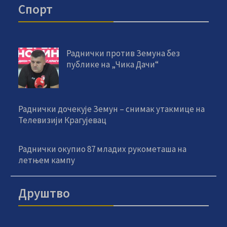
Спорт
Раднички против Земуна без
публике на „Чика Дачи“
Раднички дочекује Земун – снимак утакмице на
Телевизији Крагујевац
Раднички окупио 87 младих рукометаша на
летњем кампу
Друштво