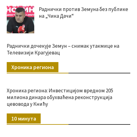
Раднички против Земуна без публике
на „Чика Дачи“
Раднички дочекује Земун – снимак утакмице на
Телевизији Крагујевац
Хроника региона
Хроника региона: Инвестицијом вредном 205
милиона динара обухваћена реконструкција
цевовода у Книћу
10 минута