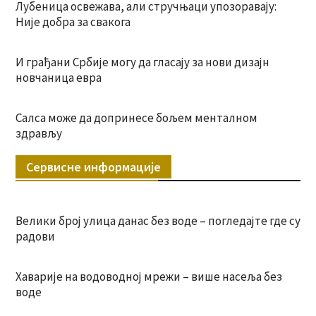
Лубеница освежава, али стручњаци упозоравају:
Није добра за свакога
И грађани Србије могу да гласају за нови дизајн
новчаница евра
Салса може да допринесе бољем менталном
здрављу
Сервисне информације
Велики број улица данас без воде – погледајте где су
радови
Хаварије на водоводној мрежи – више насеља без
воде