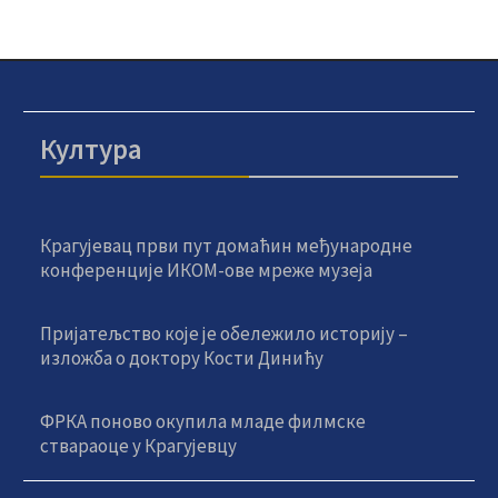
Култура
Крагујевац први пут домаћин међународне
конференције ИКОМ-ове мреже музеја
Пријатељство које је обележило историју –
изложба о доктору Кости Динићу
ФРКА поново окупила младе филмске
ствараоце у Крагујевцу