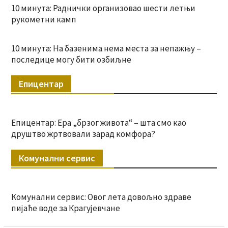
10 минута: Раднички организовао шести летњи
рукометни камп
10 минута: На базенима нема места за непажњу –
последице могу бити озбиљне
Епицентар
Епицентар: Ера „брзог живота“ – шта смо као
друштво жртвовали зарад комфора?
Комунални сервис
Комунални сервис: Овог лета довољно здраве
пијаће воде за Крагујевчане