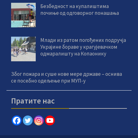
Безбедност на купалиштима
почиње од одговорног понашања
Млади из ратом погођених подручја
Украјине бораве у крагујевачком
одмаралишту на Копаонику
Због пожара и суше нове мере државе – оснива
се посебно одељење при МУП-у
Пратите нас