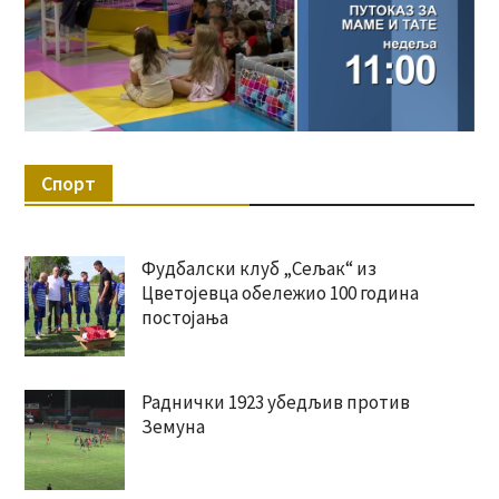
Спорт
Фудбалски клуб „Сељак“ из
Цветојевца обележио 100 година
постојања
Раднички 1923 убедљив против
Земуна