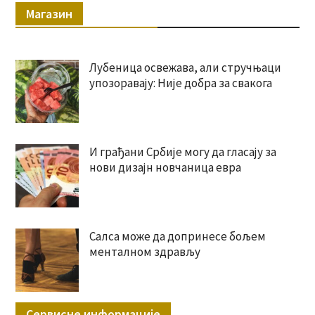
Магазин
Лубеница освежава, али стручњаци
упозоравају: Није добра за свакога
И грађани Србије могу да гласају за
нови дизајн новчаница евра
Салса може да допринесе бољем
менталном здрављу
Сервисне информације