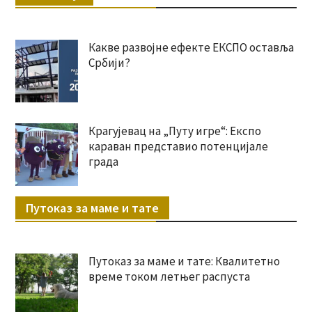
Какве развојне ефекте ЕКСПО оставља
Србији?
Крагујевац на „Путу игре“: Експо
караван представио потенцијале
града
Путоказ за маме и тате
Путоказ за маме и тате: Квалитетно
време током летњег распуста