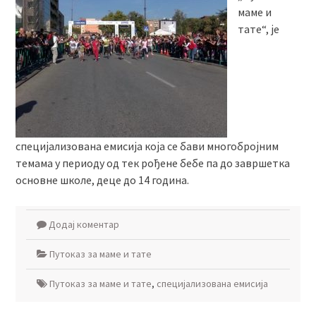
маме и
тате“, је
специјализована емисија која се бави многобројним
темама у периоду од тек рођене бебе па до завршетка
основне школе, деце до 14 година.
Додај коментар
Путоказ за маме и тате
Путоказ за маме и тате
,
специјализована емисија