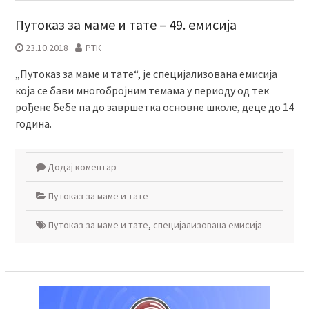
Путоказ за маме и тате – 49. емисија
23.10.2018
РТК
„Путоказ за маме и тате“, је специјализована емисија
која се бави многобројним темама у периоду од тек
рођене бебе па до завршетка основне школе, деце до 14
година.
Додај коментар
Путоказ за маме и тате
Путоказ за маме и тате
,
специјализована емисија