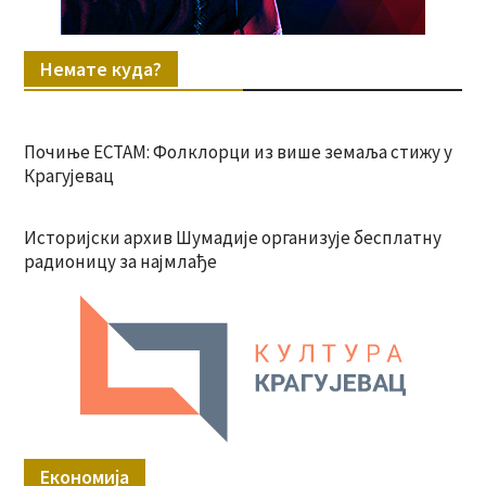
Немате куда?
Почиње ЕСТАМ: Фолклорци из више земаља стижу у
Крагујевац
Историјски архив Шумадије организује бесплатну
радионицу за најмлађе
Економија