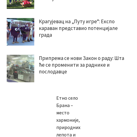
Крагујевац на „Путу игре“: Експо
караван представио потенцијале
града
Припрема се нови Закон о раду: Шта
ће се променити за раднике и
послодавце
Етно село
Брана –
место
хармоније,
природних
лепота и