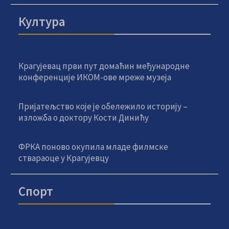
Култура
Крагујевац први пут домаћин међународне
конференције ИКОМ-ове мреже музеја
Пријатељство које је обележило историју –
изложба о доктору Кости Динићу
ФРКА поново окупила младе филмске
ствараоце у Крагујевцу
Спорт