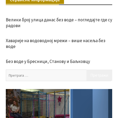
Велики број улица данас без воде – погледајте где су
радови
Хаварије на водоводној мрежи – више насеља без
воде
Без воде у Бресници, Станову и Баљковцу
Пр
за: