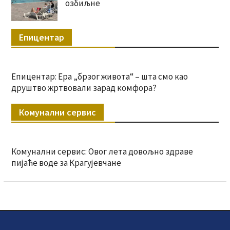
озбиљне
Епицентар
Епицентар: Ера „брзог живота“ – шта смо као
друштво жртвовали зарад комфора?
Комунални сервис
Комунални сервис: Овог лета довољно здраве
пијаће воде за Крагујевчане