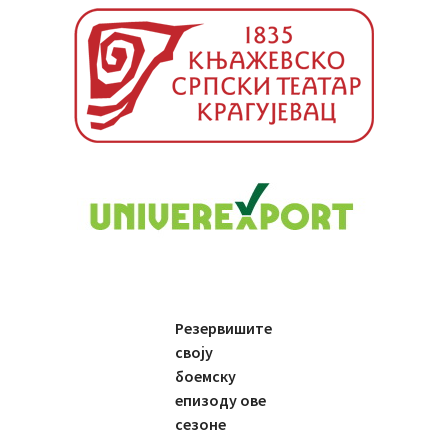
Резервишите
своју
боемску
епизоду ове
сезоне