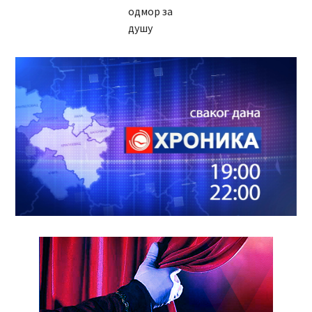
одмор за
душу