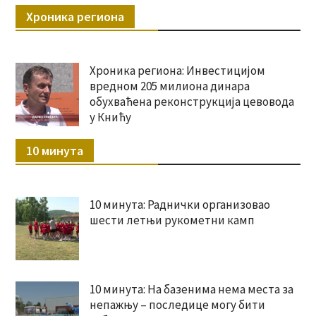
Хроника региона
Хроника региона: Инвестицијом
вредном 205 милиона динара
обухваћена реконструкција цевовода
у Книћу
10 минута
10 минута: Раднички организовао
шести летњи рукометни камп
10 минута: На базенима нема места за
непажњу – последице могу бити