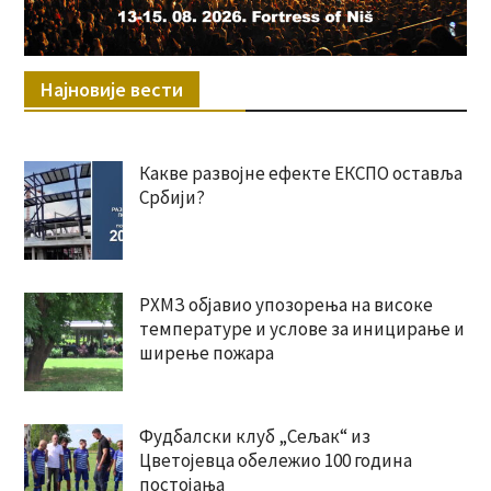
Најновије вести
Какве развојне ефекте ЕКСПО оставља
Србији?
РХМЗ објавио упозорења на високе
температуре и услове за иницирање и
ширење пожара
Фудбалски клуб „Сељак“ из
Цветојевца обележио 100 година
постојања