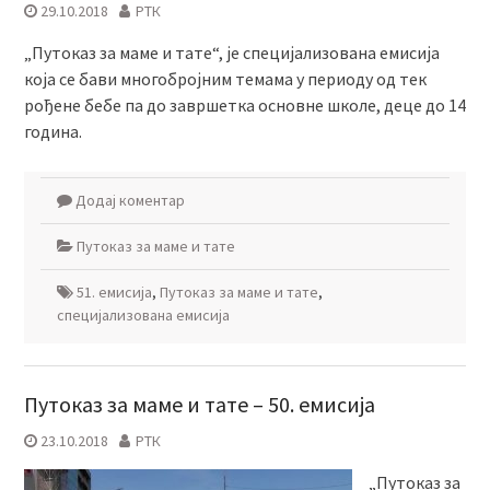
29.10.2018
РТК
„Путоказ за маме и тате“, је специјализована емисија
која се бави многобројним темама у периоду од тек
рођене бебе па до завршетка основне школе, деце до 14
година.
Додај коментар
Путоказ за маме и тате
51. емисија
,
Путоказ за маме и тате
,
специјализована емисија
Путоказ за маме и тате – 50. емисија
23.10.2018
РТК
„Путоказ за