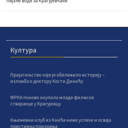
пијаће воде за Крагујевчане
Култура
Пријатељство које је обележило историју –
изложба о доктору Кости Динићу
ФРКА поново окупила младе филмске
ствараоце у Крагујевцу
Књижевни клуб из Кнића ниже успехе и осваја
престижна признања