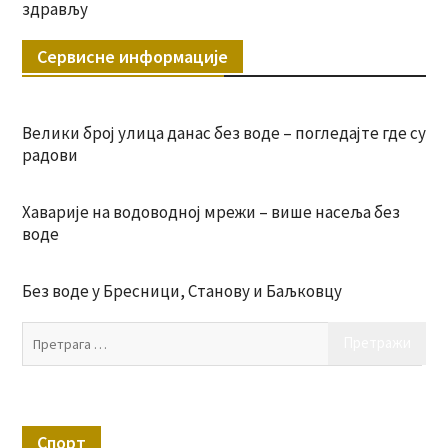
здрављу
Сервисне информације
Велики број улица данас без воде – погледајте где су
радови
Хаварије на водоводној мрежи – више насеља без
воде
Без воде у Бресници, Станову и Баљковцу
Пр
за:
Спорт