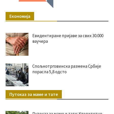
Економија
Евидентиране пријаве за свих 30.000
ваучера
Спољнотрговинска размена Србије
порасла 5,8 одсто
Путоказ за маме и тате
Путоказ за маме и тате: Квалитетно