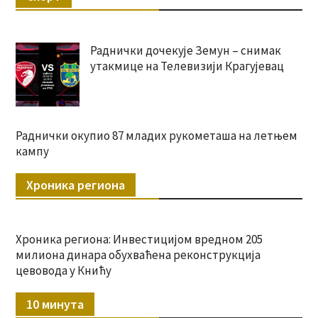
Раднички дочекује Земун – снимак
утакмице на Телевизији Крагујевац
Раднички окупио 87 младих рукометаша на летњем
кампу
Хроника региона
Хроника региона: Инвестицијом вредном 205
милиона динара обухваћена реконструкција
цевовода у Книћу
10 минута