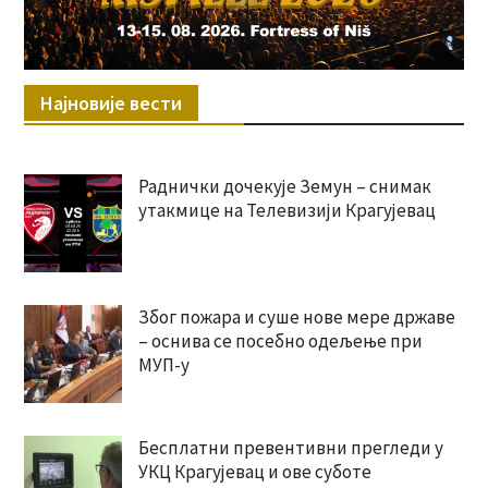
Најновије вести
Раднички дочекује Земун – снимак
утакмице на Телевизији Крагујевац
Због пожара и суше нове мере државе
– оснива се посебно одељење при
МУП-у
Бесплатни превентивни прегледи у
УКЦ Крагујевац и ове суботе