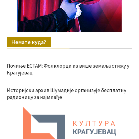
Немате куда?
Почиње ЕСТАМ: Фолклорци из више земаља стижу у
Крагујевац
Историјски архив Шумадије организује бесплатну
радионицу за најмлађе