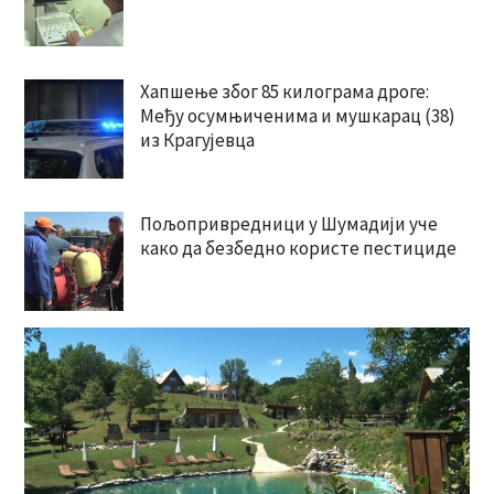
Хапшење због 85 килограма дроге:
Међу осумњиченима и мушкарац (38)
из Крагујевца
Пољопривредници у Шумадији уче
како да безбедно користе пестициде