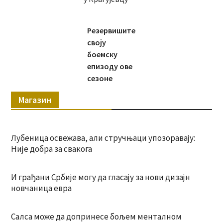
Резервишите
своју
боемску
епизоду ове
сезоне
Магазин
Лубеница освежава, али стручњаци упозоравају:
Није добра за свакога
И грађани Србије могу да гласају за нови дизајн
новчаница евра
Салса може да допринесе бољем менталном