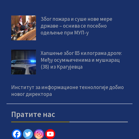
Због пожара и суше нове мере
државе – оснива се посебно
одељење при МУП-у
Хапшење због 85 килограма дроге:
Међу осумњиченима и мушкарац
(38) из Крагујевца
Институт за информационе технологије добио
новог директора
Пратите нас