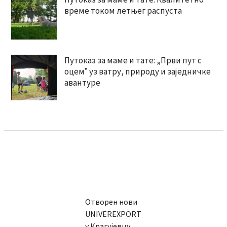
време током летњег распуста
Путоказ за маме и тате: „Први пут с
оцемˮ уз ватру, природу и заједничке
авантуре
Отворен нови
UNIVEREXPORT
у Крагујевцу