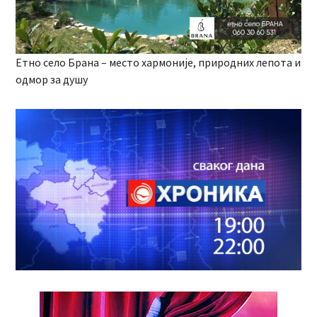
Етно село Брана – место хармоније, природних лепота и
одмор за душу