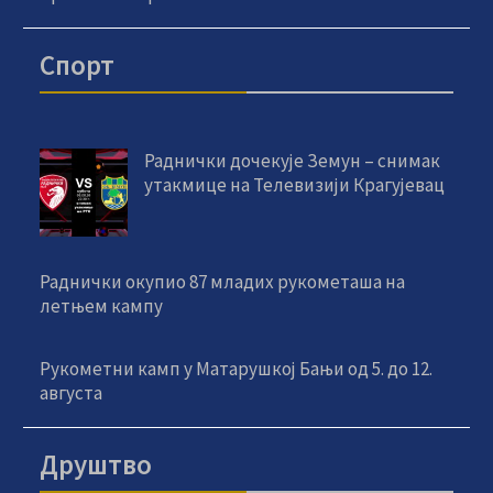
Спорт
Раднички дочекује Земун – снимак
утакмице на Телевизији Крагујевац
Раднички окупио 87 младих рукометаша на
летњем кампу
Рукометни камп у Матарушкој Бањи од 5. до 12.
августа
Друштво