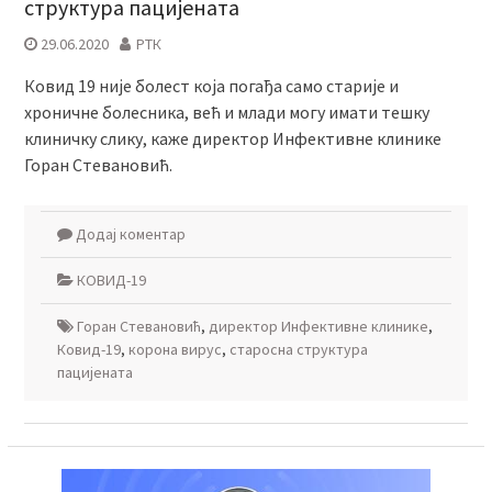
структура пацијената
29.06.2020
РТК
Ковид 19 није болест која погађа само старије и
хроничне болесника, већ и млади могу имати тешку
клиничку слику, каже директор Инфективне клинике
Горан Стевановић.
Додај коментар
КОВИД-19
Горан Стевановић
,
директор Инфективне клинике
,
Ковид-19
,
корона вирус
,
старосна структура
пацијената