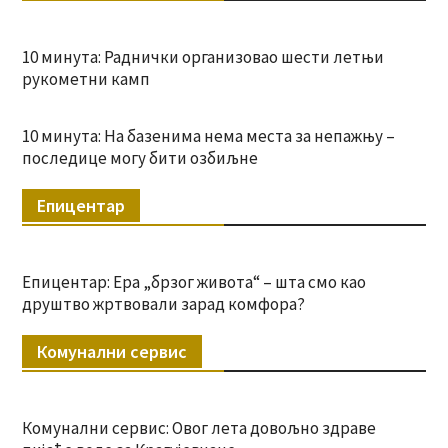
10 минута: Раднички организовао шести летњи
рукометни камп
10 минута: На базенима нема места за непажњу –
последице могу бити озбиљне
Епицентар
Епицентар: Ера „брзог живота“ – шта смо као
друштво жртвовали зарад комфора?
Комунални сервис
Комунални сервис: Овог лета довољно здраве