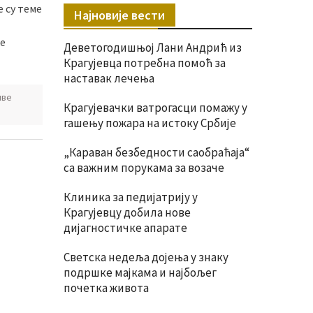
 су теме
Најновије вести
е
Деветогодишњој Лани Андрић из
Крагујевца потребна помоћ за
наставак лечења
иве
Крагујевачки ватрогасци помажу у
гашењу пожара на истоку Србије
„Караван безбедности саобраћаја“
са важним порукама за возаче
Клиника за педијатрију у
Крагујевцу добила нове
дијагностичке апарате
Светска недеља дојења у знаку
подршке мајкама и најбољег
почетка живота