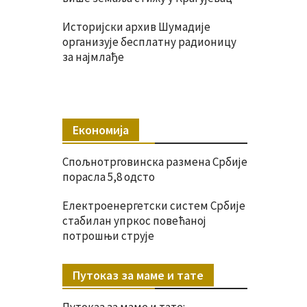
Историјски архив Шумадије
организује бесплатну радионицу
за најмлађе
Економија
Спољнотрговинска размена Србије
порасла 5,8 одсто
Електроенергетски систем Србије
стабилан упркос повећаној
потрошњи струје
Путоказ за маме и тате