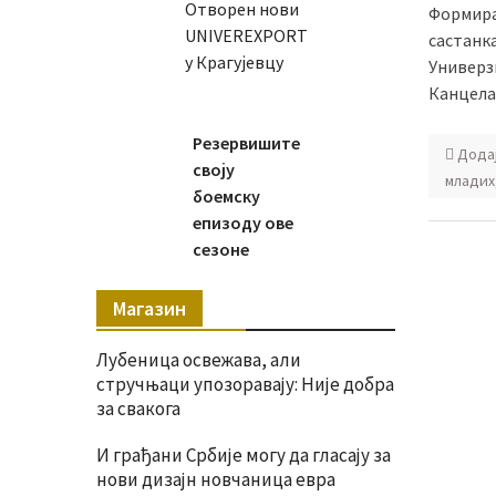
Отворен нови
Формирањ
UNIVEREXPORT
састанк
у Крагујевцу
Универз
Канцела
Резервишите
Дода
своју
младих
боемску
епизоду ове
сезоне
Магазин
Лубеница освежава, али
стручњаци упозоравају: Није добра
за свакога
И грађани Србије могу да гласају за
нови дизајн новчаница евра