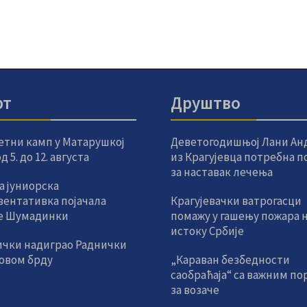
рт
Друштво
етни камп у Матарушкој
Деветогодишњој Лани Ан
 5. до 12. августа
из Крагујевца потребна 
за наставак лечења
а јуниорска
зентативка појачала
Крагујевачки ватрогасци
е Шумадинки
помажу у гашењу пожара 
истоку Србије
ички надиграо Раднички
новом брду
„Караван безбедности
саобраћаја“ са важним по
за возаче