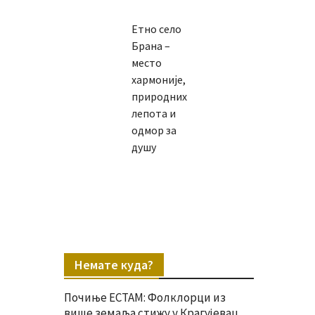
Етно село
Брана –
место
хармоније,
природних
лепота и
одмор за
душу
Немате куда?
Почиње ЕСТАМ: Фолклорци из
више земаља стижу у Крагујевац