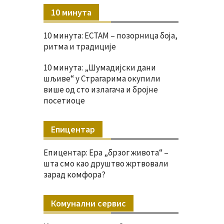
10 минута
10 минута: ЕСТАМ – позорница боја,
ритма и традиције
10 минута: „Шумадијски дани
шљиве“ у Страгарима окупили
више од сто излагача и бројне
посетиоце
Епицентар
Епицентар: Ера „брзог живота“ –
шта смо као друштво жртвовали
зарад комфора?
Комунални сервис