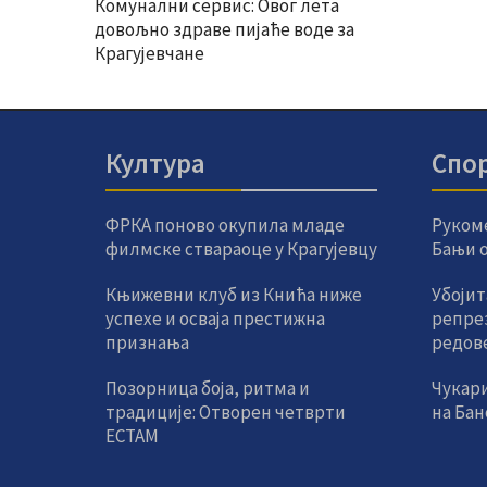
Комунални сервис: Овог лета
довољно здраве пијаће воде за
Крагујевчане
Култура
Спо
ФРКА поново окупила младе
Руком
филмске ствараоце у Крагујевцу
Бањи од
Књижевни клуб из Кнића ниже
Убојит
успехе и осваја престижна
репре
признања
редов
Позорница боја, ритма и
Чукар
традиције: Отворен четврти
на Ба
ЕСТАМ