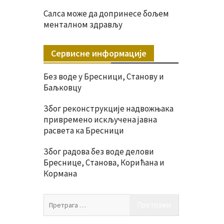
Салса може да допринесе бољем
менталном здрављу
Сервисне информације
Без воде у Бресници, Станову и
Баљковцу
Због реконструкције надвожњака
привремено искључена јавна
расвета ка Бресници
Због радова без воде делови
Бреснице, Станова, Корићана и
Кормана
Претрага
за: