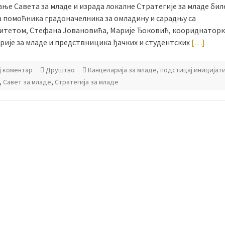
е Савета за младе и израда локалне Стратегије за младе биле
а помоћника градоначелника за омладину и сарадњу са
итетом, Стефана Јовановића, Марије Ђоковић, коориднаторк
рије за младе и предствницика ђачких и студентских
[…]
ј коментар
Друштво
Канцеларијa за младе
,
подстицај иницијат
,
Савет за младе
,
Стратегија за младе