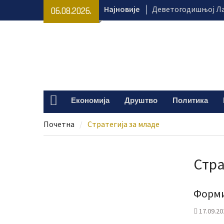
Skip
Најновије
Деветогодишњој Ла
06.08.2026.
to
Крагујевца потребн
content
наставак лечења
Крагујевачки ватро
гашењу пожара на и
„Караван безбеднос
са важним порукама
Клиника за педијатр
Економија
Друштво
Политика
Home
добила нове дијагн
Почетна
Стратегија за младе
Стра
Форми
17.09.20