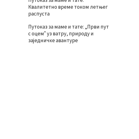
Путоказ за маме и тате:
Квалитетно време током летњег
распуста
Путоказ за маме и тате: „Први пут
с оцемˮ уз ватру, природу и
заједничке авантуре