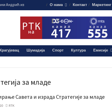
ни Андрић из
О нама
Контакт
Маркетинг
а помоћ за
гасци помажу у
стоку Србије
ти саобраћаја“
 за возаче
ију у Крагујевцу
Крагујевац
Шумадија
Спорт
Култура
Емисије
остичке апарате
тегија за младе
рање Савета и израда Стратегије за младе
20
RTK