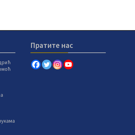
Пратите нас
дрић
помоћ
на
рукама