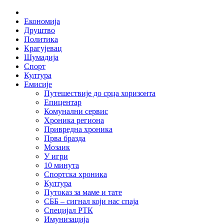
Skip
Home
to
Економија
content
Друштво
Политика
Крагујевац
Шумадија
Спорт
Култура
Емисије
Путешествије до срца хоризонта
Епицентар
Комунални сервис
Хроника региона
Привредна хроника
Прва бразда
Мозаик
У игри
10 минута
Спортска хроника
Култура
Путоказ за маме и тате
СББ – сигнал који нас спаја
Специјал РТК
Имунизација