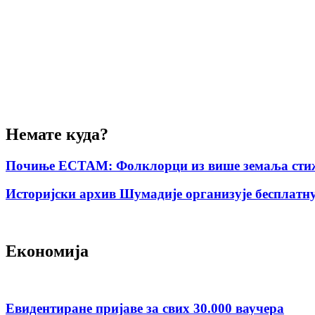
Немате куда?
Почиње ЕСТАМ: Фолклорци из више земаља стиж
Историјски архив Шумадије организује бесплатну
Економија
Евидентиране пријаве за свих 30.000 ваучера