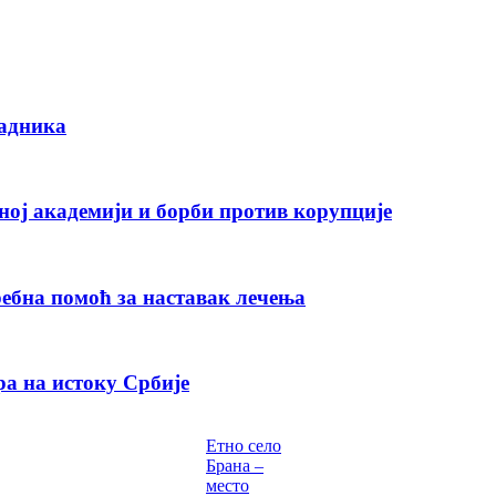
радника
ној академији и борби против корупције
ебна помоћ за наставак лечења
а на истоку Србије
Етно село
Брана –
место