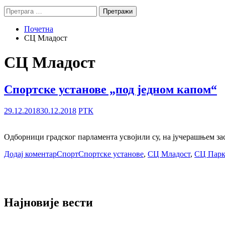
Претрага
за:
Почетна
СЦ Младост
СЦ Младост
Спортске установе „под једном капом“
29.12.2018
30.12.2018
РТК
Одборници градског парламента усвојили су, на јучерашњем за
Додај коментар
Спорт
Спортске установе
,
СЦ Младост
,
СЦ Пар
Најновије вести