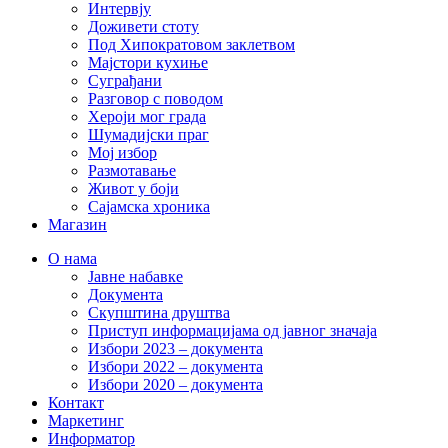
Интервју
Доживети стоту
Под Хипократовом заклетвом
Мајстори кухиње
Суграђани
Разговор с поводом
Хероји мог града
Шумадијски праг
Мој избор
Размотавање
Живот у боји
Сајамска хроника
Магазин
О нама
Јавне набавке
Документа
Скупштина друштва
Приступ информацијама од јавног значаја
Избори 2023 – документа
Избори 2022 – документа
Избори 2020 – документа
Контакт
Маркетинг
Информатор