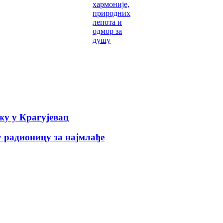
хармоније,
природних
лепота и
одмор за
душу
у у Крагујевац
 радионицу за најмлађе