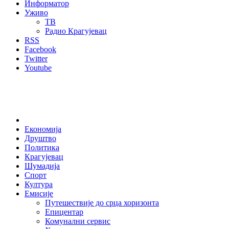
Информатор
Уживо
ТВ
Радио Крагујевац
RSS
Facebook
Twitter
Youtube
Home
Економија
Друштво
Политика
Крагујевац
Шумадија
Спорт
Култура
Емисије
Путешествије до срца хоризонта
Епицентар
Комунални сервис