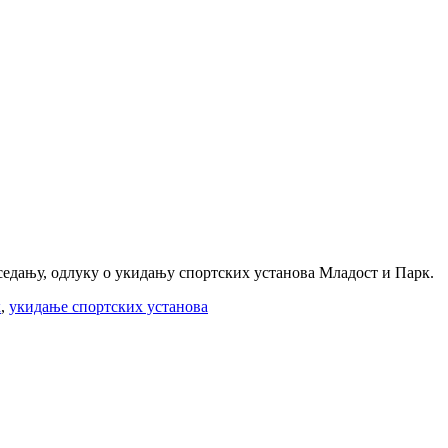
седању, одлуку о укидању спортских установа Младост и Парк.
к
,
укидање спортских установа