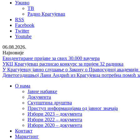
Уживо
ТВ
Радио Крагујевац
RSS
Facebook
Twitter
Youtube
06.08.2026.
Најновије
Евидентиране пријаве за свих 30.000 ваучера
УКЦ Крагујевац расписао конкурс за пријем 32 радника
У Крагујевцу јавно слушање о Закону о Правосудној академији
Деветогодишњој Лани Андрић из Крагујевца потребна помоћ за
О нама
Јавне набавке
Документа
Скупштина друштва
Приступ информацијама од јавног значаја
Избори 2023 – документа
Избори 2022 – документа
Избори 2020 – документа
Контакт
Маркетинг