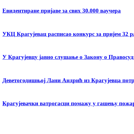
Евидентиране пријаве за свих 30.000 ваучера
УКЦ Крагујевац расписао конкурс за пријем 32 
У Крагујевцу јавно слушање о Закону о Правосуд
Деветогодишњој Лани Андрић из Крагујевца потр
Крагујевачки ватрогасци помажу у гашењу пожар