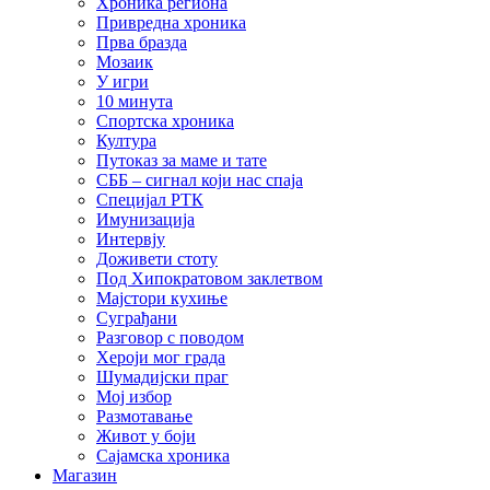
Хроника региона
Привредна хроника
Прва бразда
Мозаик
У игри
10 минута
Спортска хроника
Култура
Путоказ за маме и тате
СББ – сигнал који нас спаја
Специјал РТК
Имунизација
Интервју
Доживети стоту
Под Хипократовом заклетвом
Мајстори кухиње
Суграђани
Разговор с поводом
Хероји мог града
Шумадијски праг
Мој избор
Размотавање
Живот у боји
Сајамска хроника
Магазин