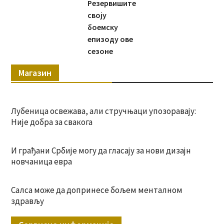
Резервишите
своју
боемску
епизоду ове
сезоне
Магазин
Лубеница освежава, али стручњаци упозоравају:
Није добра за свакога
И грађани Србије могу да гласају за нови дизајн
новчаница евра
Салса може да допринесе бољем менталном
здрављу