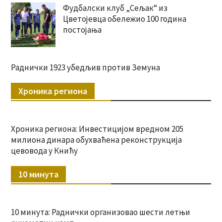
Фудбалски клуб „Сељак“ из
Цветојевца обележио 100 година
постојања
Раднички 1923 убедљив против Земуна
Хроника региона
Хроника региона: Инвестицијом вредном 205
милиона динара обухваћена реконструкција
цевовода у Книћу
10 минута
10 минута: Раднички организовао шести летњи