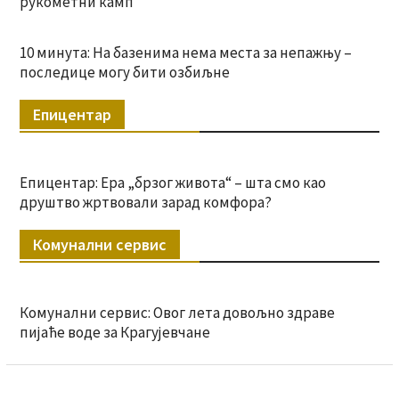
рукометни камп
10 минута: На базенима нема места за непажњу –
последице могу бити озбиљне
Епицентар
Епицентар: Ера „брзог живота“ – шта смо као
друштво жртвовали зарад комфора?
Комунални сервис
Комунални сервис: Овог лета довољно здраве
пијаће воде за Крагујевчане