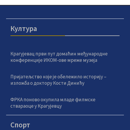
Култура
Крагујевац први пут домаћин међународне
конференције ИКОМ-ове мреже музеја
Пријатељство које је обележило историју –
изложба о доктору Кости Динићу
ФРКА поново окупила младе филмске
ствараоце у Крагујевцу
Спорт