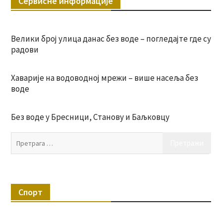
Сервисне информације
Велики број улица данас без воде – погледајте где су
радови
Хаварије на водоводној мрежи – више насеља без
воде
Без воде у Бресници, Станову и Баљковцу
Пр
за:
Спорт