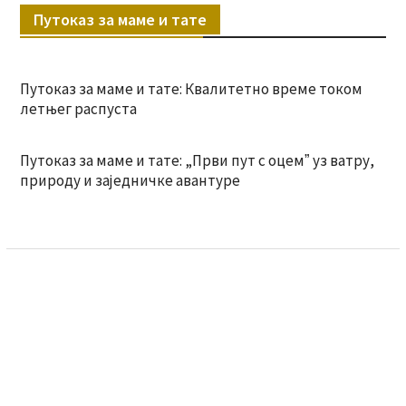
Путоказ за маме и тате
Путоказ за маме и тате: Квалитетно време током
летњег распуста
Путоказ за маме и тате: „Први пут с оцемˮ уз ватру,
природу и заједничке авантуре