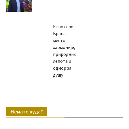
Етно село
Брана –
место
хармоније,
природних
лепота и
одмор за
душу
Немате куда?