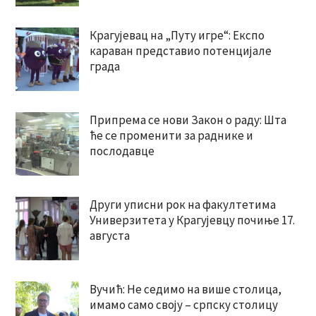
Крагујевац на „Путу игре“: Експо
караван представио потенцијале
града
Припрема се нови Закон о раду: Шта
ће се променити за раднике и
послодавце
Други уписни рок на факултетима
Универзитета у Крагујевцу почиње 17.
августа
Вучић: Не седимо на више столица,
имамо само своју – српску столицу