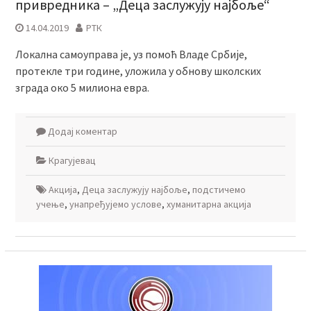
привредника – „Деца заслужују најбоље“
14.04.2019
РТК
Локална самоуправа је, уз помоћ Владе Србије,
протеклe три године, уложила у обнову школских
зграда око 5 милиона евра.
Додај коментар
Крагујевац
Акција
,
Деца заслужују најбоље
,
подстичемо
учење
,
унапређујемо услове
,
хуманитарна акција