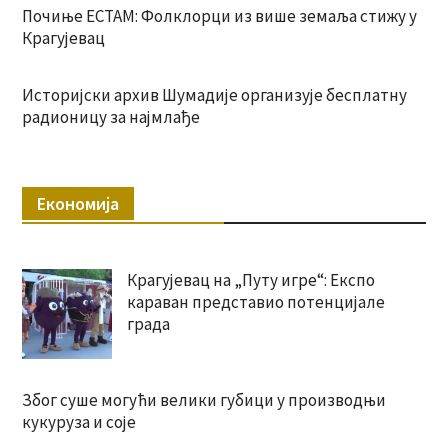
Почиње ЕСТАМ: Фолклорци из више земаља стижу у
Крагујевац
Историјски архив Шумадије организује бесплатну
радионицу за најмлађе
Економија
Крагујевац на „Путу игре“: Експо
караван представио потенцијале
града
Због суше могући велики губици у производњи
кукуруза и соје