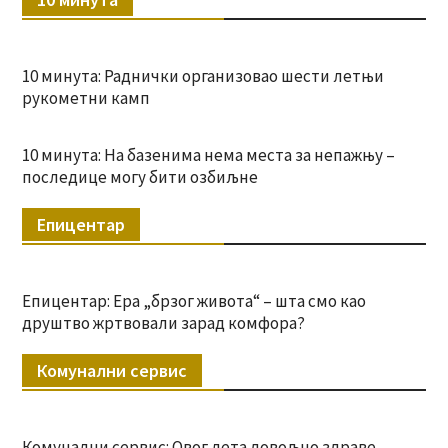
10 минута: Раднички организовао шести летњи
рукометни камп
10 минута: На базенима нема места за непажњу –
последице могу бити озбиљне
Епицентар
Епицентар: Ера „брзог живота“ – шта смо као
друштво жртвовали зарад комфора?
Комунални сервис
Комунални сервис: Овог лета довољно здраве