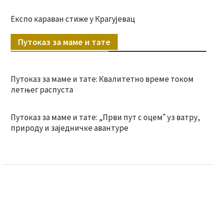
Експо караван стиже у Крагујевац
Путоказ за маме и тате
Путоказ за маме и тате: Квалитетно време током
летњег распуста
Путоказ за маме и тате: „Први пут с оцемˮ уз ватру,
природу и заједничке авантуре