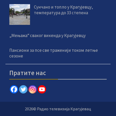
Сунчано и топло у Крагујевцу,
температура до 33 степена
„Мењажа“ сваког викенда у Крагујевцу
Пансиони за псе све траженији током летње
сезоне
Пратите нас
2026© Радио телевизија Крагујевац