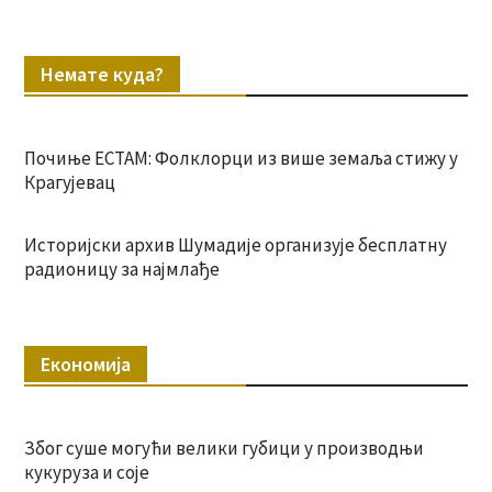
Немате куда?
Почиње ЕСТАМ: Фолклорци из више земаља стижу у
Крагујевац
Историјски архив Шумадије организује бесплатну
радионицу за најмлађе
Економија
Због суше могући велики губици у производњи
кукуруза и соје