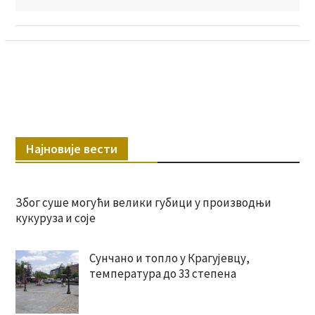
Најновије вести
Због суше могући велики губици у производњи
кукуруза и соје
Сунчано и топло у Крагујевцу,
температура до 33 степена