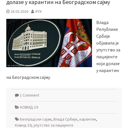
долазе у карантин на Београдском сајму
28.03.2020
RTK
Влада
Републике
Србије
објавила је
упутство за
пацијенте
који долазе
у карантин
на Београдском сајму.
1 Comment
КОВИД-19
Београдски сајам
,
Влада Србије
,
карантин
,
Ковид-19
,
упутство за пацијенте