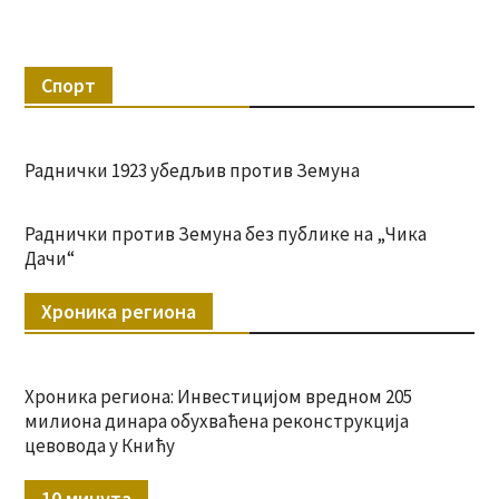
Спорт
Раднички 1923 убедљив против Земуна
Раднички против Земуна без публике на „Чика
Дачи“
Хроника региона
Хроника региона: Инвестицијом вредном 205
милиона динара обухваћена реконструкција
цевовода у Книћу
10 минута