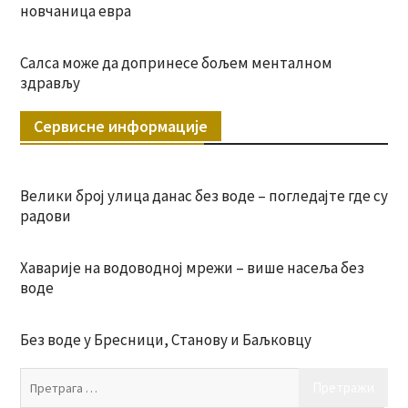
новчаница евра
Салса може да допринесе бољем менталном
здрављу
Сервисне информације
Велики број улица данас без воде – погледајте где су
радови
Хаварије на водоводној мрежи – више насеља без
воде
Без воде у Бресници, Станову и Баљковцу
Пр
за: