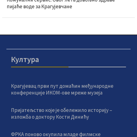
пијаће воде за Крагујевчане
Култура
Крагујевац први пут домаћин међународне
конференције ИКОМ-ове мреже музеја
Пријатељство које је обележило историју –
изложба о доктору Кости Динићу
ФРКА поново окупила младе филмске