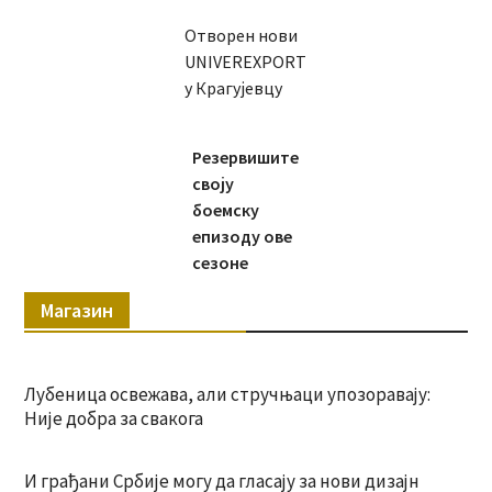
Отворен нови
UNIVEREXPORT
у Крагујевцу
Резервишите
своју
боемску
епизоду ове
сезоне
Магазин
Лубеница освежава, али стручњаци упозоравају:
Није добра за свакога
И грађани Србије могу да гласају за нови дизајн