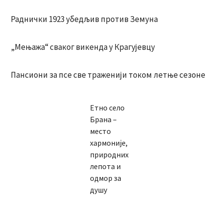
Раднички 1923 убедљив против Земуна
„Мењажа“ сваког викенда у Крагујевцу
Пансиони за псе све траженији током летње сезоне
Етно село
Брана –
место
хармоније,
природних
лепота и
одмор за
душу