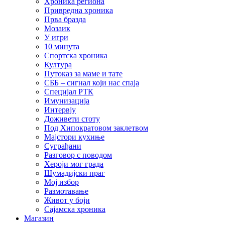
Хроника региона
Привредна хроника
Прва бразда
Мозаик
У игри
10 минута
Спортска хроника
Култура
Путоказ за маме и тате
СББ – сигнал који нас спаја
Специјал РТК
Имунизација
Интервју
Доживети стоту
Под Хипократовом заклетвом
Мајстори кухиње
Суграђани
Разговор с поводом
Хероји мог града
Шумадијски праг
Мој избор
Размотавање
Живот у боји
Сајамска хроника
Магазин