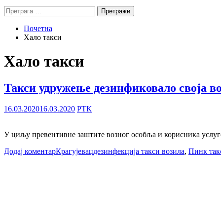
Претрага
за:
Почетна
Хало такси
Хало такси
Такси удружење дезинфиковало своја в
16.03.2020
16.03.2020
РТК
У циљу превентивне заштите возног особља и корисника услуге 
Додај коментар
Крагујевац
дезинфекција такси возила
,
Пинк так