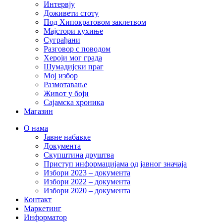
Интервју
Доживети стоту
Под Хипократовом заклетвом
Мајстори кухиње
Суграђани
Разговор с поводом
Хероји мог града
Шумадијски праг
Мој избор
Размотавање
Живот у боји
Сајамска хроника
Магазин
О нама
Јавне набавке
Документа
Скупштина друштва
Приступ информацијама од јавног значаја
Избори 2023 – документа
Избори 2022 – документа
Избори 2020 – документа
Контакт
Маркетинг
Информатор