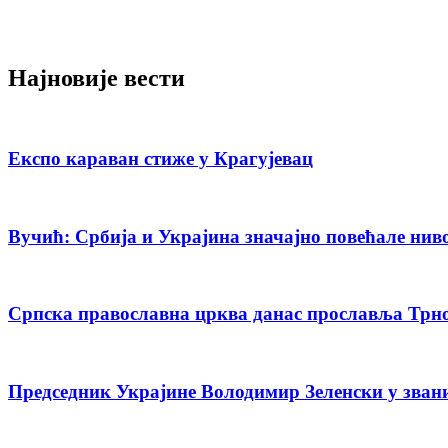
Најновије вести
Експо караван стиже у Крагујевац
Вучић: Србија и Украјина значајно повећале нив
Српска православна црква данас прославља Трн
Председник Украјине Володимир Зеленски у зван