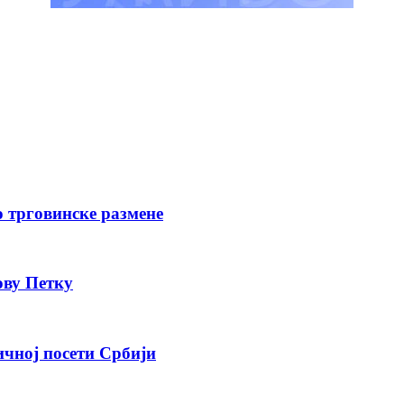
о трговинске размене
ову Петку
ичној посети Србији