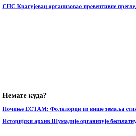
СНС Крагујевац организовао превентивне прегле
Немате куда?
Почиње ЕСТАМ: Фолклорци из више земаља стиж
Историјски архив Шумадије организује бесплатну