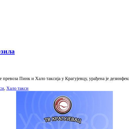
озила
превоза Пинк и Хало таксија у Крагујевцу, урађена је дезинфек
си
,
Хало такси