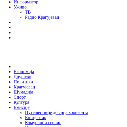
Информатор
Уживо
ТВ
Радио Крагујевац
RSS
Facebook
Twitter
Youtube
Home
Економија
Друштво
Политика
Крагујевац
Шумадија
Спорт
Култура
Емисије
Путешествије до срца хоризонта
Епицентар
Комунални сервис