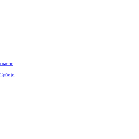
азмене
 Србији