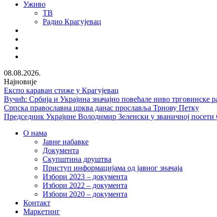
Уживо
ТВ
Радио Крагујевац
RSS
Facebook
Twitter
Youtube
08.08.2026.
Најновије
Експо караван стиже у Крагујевац
Вучић: Србија и Украјина значајно повећале ниво трговинске р
Српска православна црква данас прославља Трнову Петку
Председник Украјине Володимир Зеленски у званичној посети
О нама
Јавне набавке
Документа
Скупштина друштва
Приступ информацијама од јавног значаја
Избори 2023 – документа
Избори 2022 – документа
Избори 2020 – документа
Контакт
Маркетинг