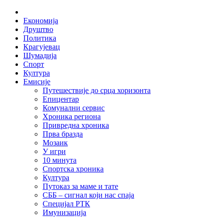
Skip
Home
to
Економија
content
Друштво
Политика
Крагујевац
Шумадија
Спорт
Култура
Емисије
Путешествије до срца хоризонта
Епицентар
Комунални сервис
Хроника региона
Привредна хроника
Прва бразда
Мозаик
У игри
10 минута
Спортска хроника
Култура
Путоказ за маме и тате
СББ – сигнал који нас спаја
Специјал РТК
Имунизација