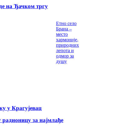
де на Ђачком тргу
Етно село
Брана –
место
хармоније,
природних
лепота и
одмор за
душу
у у Крагујевац
 радионицу за најмлађе