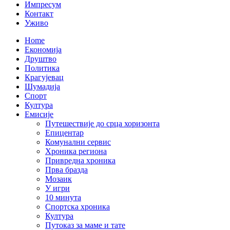
Импресум
Контакт
Уживо
Home
Економија
Друштво
Политика
Крагујевац
Шумадија
Спорт
Култура
Емисије
Путешествије до срца хоризонта
Епицентар
Комунални сервис
Хроника региона
Привредна хроника
Прва бразда
Мозаик
У игри
10 минута
Спортска хроника
Култура
Путоказ за маме и тате