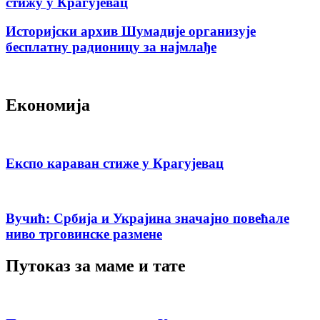
стижу у Крагујевац
Историјски архив Шумадије организује
бесплатну радионицу за најмлађе
Економија
Експо караван стиже у Крагујевац
Вучић: Србија и Украјина значајно повећале
ниво трговинске размене
Путоказ за маме и тате