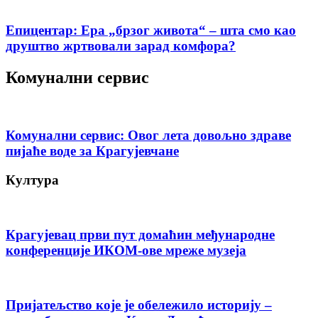
Епицентар: Ера „брзог живота“ – шта смо као
друштво жртвовали зарад комфора?
Комунални сервис
Комунални сервис: Овог лета довољно здраве
пијаће воде за Крагујевчане
Култура
Крагујевац први пут домаћин међународне
конференције ИКОМ-ове мреже музеја
Пријатељство које је обележило историју –