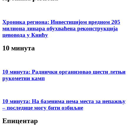
Хроника региона: Инвестицијом вредном 205
милиона динара обухваћена реконструкција
цевовода у Книћу
10 минута
10 минута: Раднички организовао шести летњи
рукометни камп
10 минута: На базенима нема места за непажњу
– последице могу бити озбиљне
Епицентар