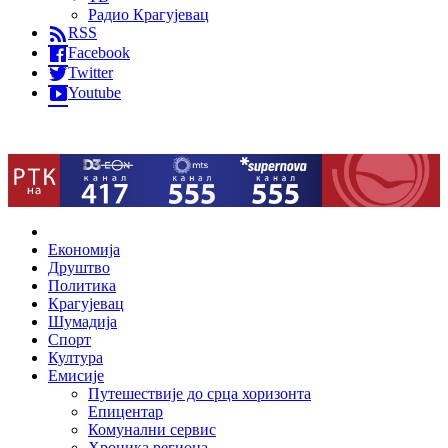
Радио Крагујевац
RSS
Facebook
Twitter
Youtube
Home
Економија
Друштво
Политика
Крагујевац
Шумадија
Спорт
Култура
Емисије
Путешествије до срца хоризонта
Епицентар
Комунални сервис
Хроника региона