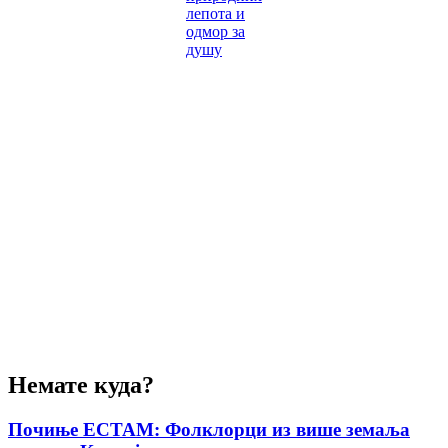
лепота и
одмор за
душу
Немате куда?
Почиње ЕСТАМ: Фолклорци из више земаља