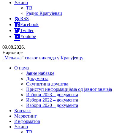
Уживо
ТВ
Радио Крагујевац
RSS
Facebook
Twitter
Youtube
09.08.2026.
Најновије
„Мењажа“ сваког викенда у Крагујевцу
Пансиони за псе све траженији током летње сезоне
Расписан тендер за санацију крова две клинике крагујевачког
О нама
УКЦ-а
Јавне набавке
Раднички 1923 убедљив против Земуна
Документа
Скупштина друштва
Приступ информацијама од јавног значаја
Избори 2023 – документа
Избори 2022 – документа
Избори 2020 – документа
Контакт
Маркетинг
Информатор
Уживо
ТВ