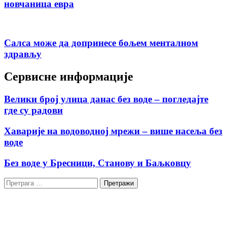
новчаница евра
Салса може да допринесе бољем менталном
здрављу
Сервисне информације
Велики број улица данас без воде – погледајте
где су радови
Хаварије на водоводној мрежи – више насеља без
воде
Без воде у Бресници, Станову и Баљковцу
Претрага
за: