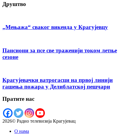
Друштво
„Мењажа“ сваког викенда у Крагујевцу
Пансиони за псе све траженији током летње
сезоне
Крагујевачки ватрогасци на првој линији
гашења пожара у Делиблатској пешчари
Пратите нас
2026© Радио телевизија Крагујевац
О нама