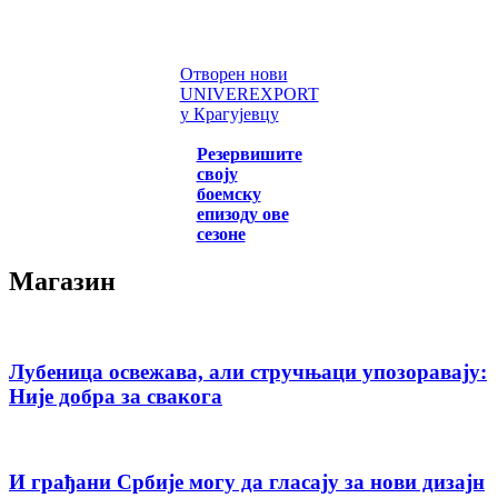
Отворен нови
UNIVEREXPORT
у Крагујевцу
Резервишите
своју
боемску
епизоду ове
сезоне
Магазин
Лубеница освежава, али стручњаци упозоравају:
Није добра за свакога
И грађани Србије могу да гласају за нови дизајн