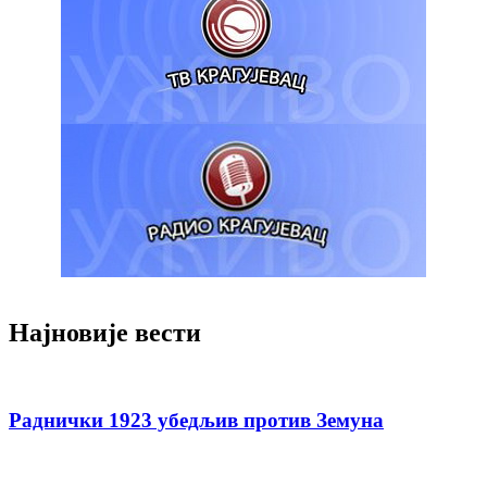
Најновије вести
Раднички 1923 убедљив против Земуна