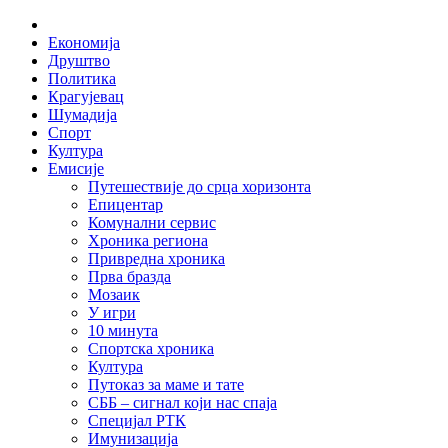
Skip
Home
to
Економија
content
Друштво
Политика
Крагујевац
Шумадија
Спорт
Култура
Емисије
Путешествије до срца хоризонта
Епицентар
Комунални сервис
Хроника региона
Привредна хроника
Прва бразда
Мозаик
У игри
10 минута
Спортска хроника
Култура
Путоказ за маме и тате
СББ – сигнал који нас спаја
Специјал РТК
Имунизација