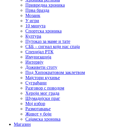
Привредна хроника
Прва бразда
Мозаик
У игри
10 минута
Спортска хроника
Култура
Путоказ за маме и тате
СББ – сигнал који нас спаја
Специјал РТК
Имунизација
Интервју
Доживети стоту
Под Хипократовом заклетвом
Мајстори кухиње
Суграђани
Разговор с поводом
Хероји мог града
Шумадијски праг
Мој избор
Размотавање
Живот у боји
Сајамска хроника
Магазин