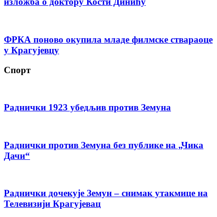
изложба о доктору Кости Динићу
ФРКА поново окупила младе филмске ствараоце
у Крагујевцу
Спорт
Раднички 1923 убедљив против Земуна
Раднички против Земуна без публике на „Чика
Дачи“
Раднички дочекује Земун – снимак утакмице на
Телевизији Крагујевац