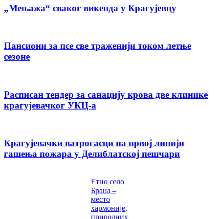
„Мењажа“ сваког викенда у Крагујевцу
Пансиони за псе све траженији током летње
сезоне
Расписан тендер за санацију крова две клинике
крагујевачког УКЦ-а
Крагујевачки ватрогасци на првој линији
гашења пожара у Делиблатској пешчари
Етно село
Брана –
место
хармоније,
природних