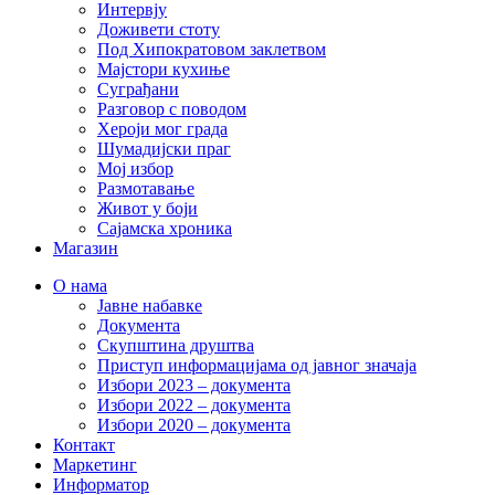
Интервју
Доживети стоту
Под Хипократовом заклетвом
Мајстори кухиње
Суграђани
Разговор с поводом
Хероји мог града
Шумадијски праг
Мој избор
Размотавање
Живот у боји
Сајамска хроника
Магазин
О нама
Јавне набавке
Документа
Скупштина друштва
Приступ информацијама од јавног значаја
Избори 2023 – документа
Избори 2022 – документа
Избори 2020 – документа
Контакт
Маркетинг
Информатор