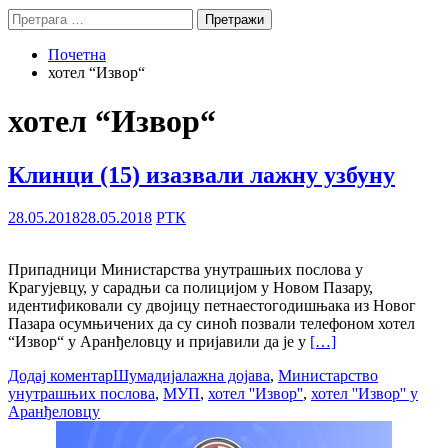
Претрага
за:
Почетна
хотел “Извор“
хотел “Извор“
Клинци (15) изазвали лажну узбуну
28.05.2018
28.05.2018
РТК
Припадници Министарства унутрашњих послова у
Крагујевцу, у сарадњи са полицијом у Новом Пазару,
идентификовали су двојицу петнаестогодишњака из Новог
Пазара осумњичених да су синоћ позвали телефоном хотел
“Извор“ у Аранђеловцу и пријавили да је у
[…]
Додај коментар
Шумадија
лажна дојава
,
Министарство
унутрашњих послова
,
МУП
,
хотел ''Извор''
,
хотел ''Извор'' у
Аранђеловцу