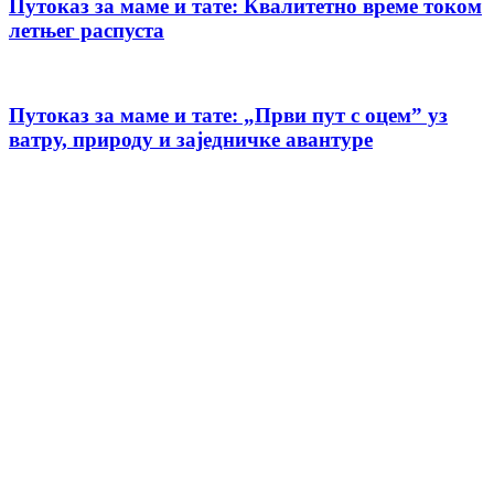
Путоказ за маме и тате: Квалитетно време током
летњег распуста
Путоказ за маме и тате: „Први пут с оцемˮ уз
ватру, природу и заједничке авантуре