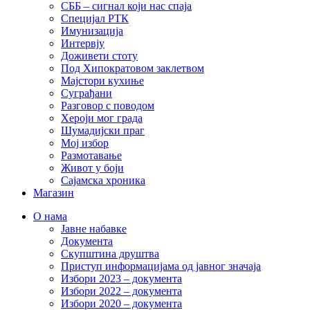
СББ – сигнал који нас спаја
Специјал РТК
Имунизација
Интервју
Доживети стоту
Под Хипократовом заклетвом
Мајстори кухиње
Суграђани
Разговор с поводом
Хероји мог града
Шумадијски праг
Мој избор
Размотавање
Живот у боји
Сајамска хроника
Магазин
О нама
Јавне набавке
Документа
Скупштина друштва
Приступ информацијама од јавног значаја
Избори 2023 – документа
Избори 2022 – документа
Избори 2020 – документа