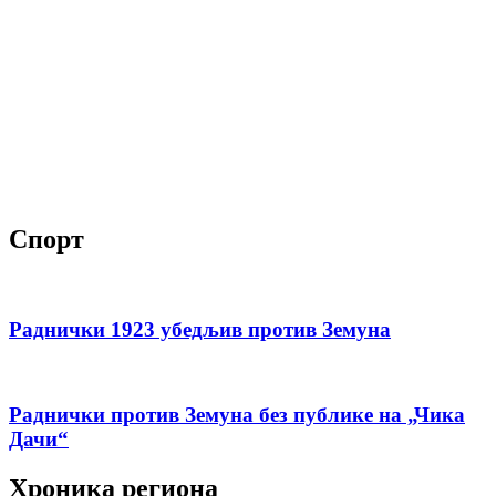
Спорт
Раднички 1923 убедљив против Земуна
Раднички против Земуна без публике на „Чика
Дачи“
Хроника региона