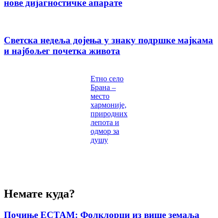
нове дијагностичке апарате
Светска недеља дојења у знаку подршке мајкама
и најбољег почетка живота
Етно село
Брана –
место
хармоније,
природних
лепота и
одмор за
душу
Немате куда?
Почиње ЕСТАМ: Фолклорци из више земаља