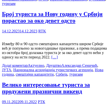
туризам
Број туриста за Нову годину у Србији
порастао за око девет одсто
14.12.2023
14.12.2023
RTK
Између 80 и 90 одсто смештајних капацитета широм Србије
већ је попуњено за новогодишње празнике, а према подацима
из октобра број долазака туриста је за око девет одсто већи у
односу на исти период 2022.
[…]
Додај коментар
Актуелно
,
Друштво
Александар Сеничић
,
ЈУТА
,
Национална асоцијација туристичких агенција
,
Нова
година
,
смештајни капацитети
,
Србија
,
туризам
Велико интересовање туриста за
продужени празнични викенд
09.11.2022
09.11.2022
РТК