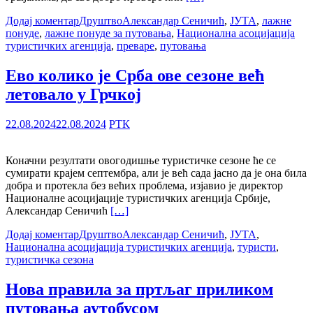
Додај коментар
Друштво
Александар Сеничић
,
ЈУТА
,
лажне
понуде
,
лажне понуде за путовања
,
Национална асоцијација
туристичких агенција
,
преваре
,
путовања
Ево колико је Срба ове сезоне већ
летовало у Грчкој
22.08.2024
22.08.2024
РТК
Коначни резултати овогодишње туристичке сезоне ће се
сумирати крајем септембра, али је већ сада јасно да је она била
добра и протекла без већих проблема, изјавио је директор
Националне асоцијације туристичких агенција Србије,
Александар Сеничић
[…]
Додај коментар
Друштво
Александар Сеничић
,
ЈУТА
,
Национална асоцијација туристичких агенција
,
туристи
,
туристичка сезона
Нова правила за пртљаг приликом
путовања аутобусом