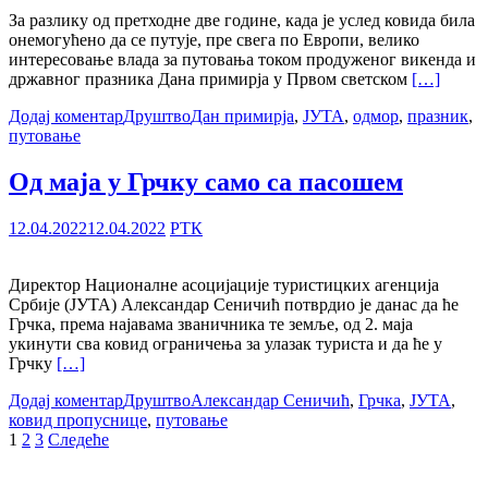
За разлику од претходне две године, када је услед ковида била
онемогућено да се путује, пре свега по Европи, велико
интересовање влада за путовања током продуженог викенда и
државног празника Дана примирја у Првом светском
[…]
Додај коментар
Друштво
Дан примирја
,
ЈУТА
,
одмор
,
празник
,
путовање
Од маја у Грчку само са пасошем
12.04.2022
12.04.2022
РТК
Директор Националне асоцијације туристицких агенција
Србије (ЈУТА) Александар Сеничић потврдио је данас да ће
Грчка, према најавама званичника те земље, од 2. маја
укинути сва ковид ограничења за улазак туриста и да ће у
Грчку
[…]
Додај коментар
Друштво
Александар Сеничић
,
Грчка
,
ЈУТА
,
ковид пропуснице
,
путовање
Пагинација
1
2
3
Следеће
чланака