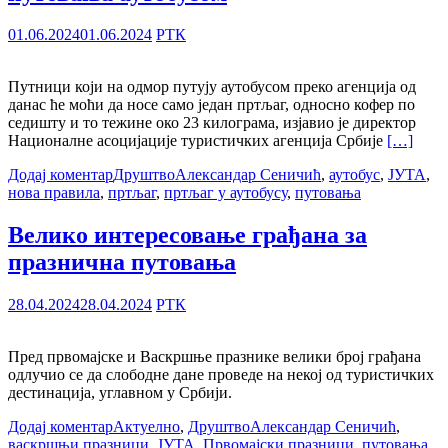
01.06.2024
01.06.2024
РТК
Путници који на одмор путују аутобусом преко агенција од
данас ће моћи да носе само један пртљаг, односно кофер по
седишту и то тежине око 23 килограма, изјавио је директор
Националне асоцијације туристичких агенција Србије
[…]
Додај коментар
Друштво
Александар Сеничић
,
аутобус
,
ЈУТА
,
нова правила
,
пртљаг
,
пртљаг у аутобусу
,
путовања
Велико интересовање грађана за
празнична путовања
28.04.2024
28.04.2024
РТК
Пред првомајске и Васкршње празнике велики број грађана
одлучио се да слободне дане проведе на некој од туристичких
дестинација, углавном у Србији.
Додај коментар
Актуелно
,
Друштво
Александар Сеничић
,
васкршњи празници
,
ЈУТА
,
Првомајски празници
,
путовања
,