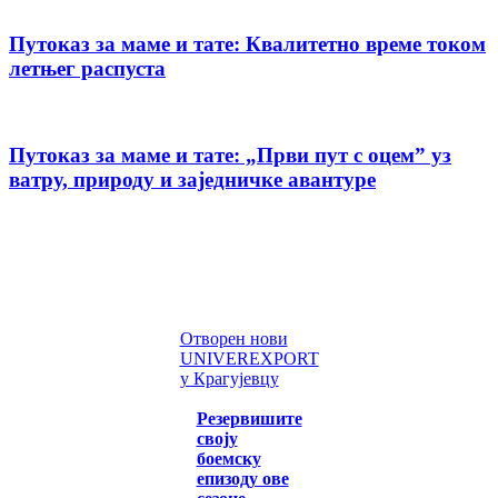
Путоказ за маме и тате: Квалитетно време током
летњег распуста
Путоказ за маме и тате: „Први пут с оцемˮ уз
ватру, природу и заједничке авантуре
Отворен нови
UNIVEREXPORT
у Крагујевцу
Резервишите
своју
боемску
епизоду ове