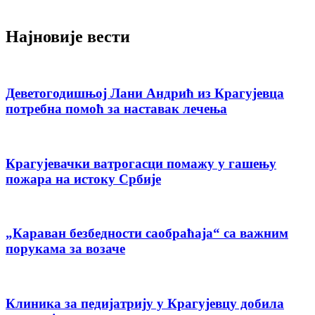
Најновије вести
Деветогодишњој Лани Андрић из Крагујевца
потребна помоћ за наставак лечења
Крагујевачки ватрогасци помажу у гашењу
пожара на истоку Србије
„Караван безбедности саобраћаја“ са важним
порукама за возаче
Клиника за педијатрију у Крагујевцу добила