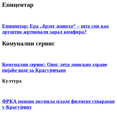
Епицентар
Епицентар: Ера „брзог живота“ – шта смо као
друштво жртвовали зарад комфора?
Комунални сервис
Комунални сервис: Овог лета довољно здраве
пијаће воде за Крагујевчане
Култура
ФРКА поново окупила младе филмске ствараоце
у Крагујевцу