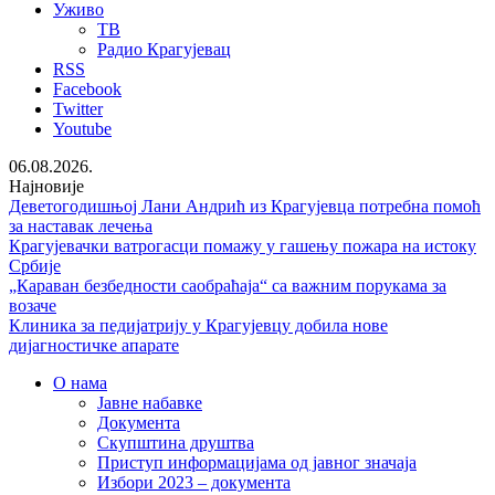
Уживо
ТВ
Радио Крагујевац
RSS
Facebook
Twitter
Youtube
06.08.2026.
Најновије
Деветогодишњој Лани Андрић из Крагујевца потребна помоћ
за наставак лечења
Крагујевачки ватрогасци помажу у гашењу пожара на истоку
Србије
„Караван безбедности саобраћаја“ са важним порукама за
возаче
Клиника за педијатрију у Крагујевцу добила нове
дијагностичке апарате
О нама
Јавне набавке
Документа
Скупштина друштва
Приступ информацијама од јавног значаја
Избори 2023 – документа