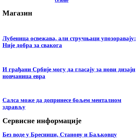
сезоне
Магазин
Лубеница освежава, али стручњаци упозоравају:
Није добра за свакога
И грађани Србије могу да гласају за нови дизајн
новчаница евра
Салса може да допринесе бољем менталном
здрављу
Сервисне информације
Без воде у Бресници, Станову и Баљковцу