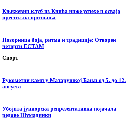
Књижевни клуб из Кнића ниже успехе и осваја
престижна признања
Позорница боја, ритма и традиције: Отворен
четврти ЕСТАМ
Спорт
Рукометни камп у Матарушкој Бањи од 5. до 12.
августа
Убојита јуниорска репрезентативка појачала
редове Шумадинки