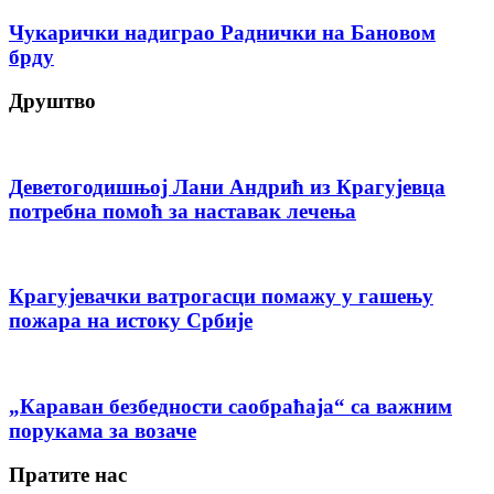
Чукарички надиграо Раднички на Бановом
брду
Друштво
Деветогодишњој Лани Андрић из Крагујевца
потребна помоћ за наставак лечења
Крагујевачки ватрогасци помажу у гашењу
пожара на истоку Србије
„Караван безбедности саобраћаја“ са важним
порукама за возаче
Пратите нас