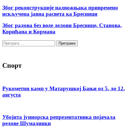
Због реконструкције надвожњака привремено
искључена јавна расвета ка Бресници
Због радова без воде делови Бреснице, Станова,
Корићана и Кормана
Претрага
за:
Спорт
Рукометни камп у Матарушкој Бањи од 5. до 12.
августа
Убојита јуниорска репрезентативка појачала
редове Шумадинки