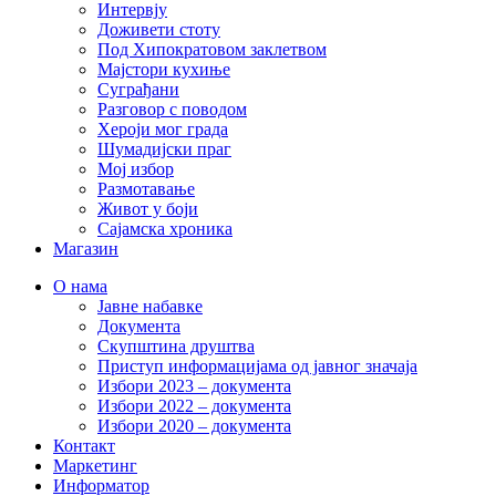
Интервју
Доживети стоту
Под Хипократовом заклетвом
Мајстори кухиње
Суграђани
Разговор с поводом
Хероји мог града
Шумадијски праг
Мој избор
Размотавање
Живот у боји
Сајамска хроника
Магазин
О нама
Јавне набавке
Документа
Скупштина друштва
Приступ информацијама од јавног значаја
Избори 2023 – документа
Избори 2022 – документа
Избори 2020 – документа
Контакт
Маркетинг
Информатор