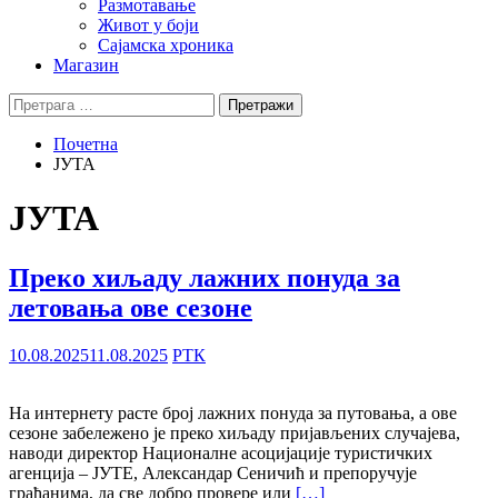
Размотавање
Живот у боји
Сајамска хроника
Магазин
Претрага
за:
Почетна
ЈУТА
ЈУТА
Преко хиљаду лажних понуда за
летовања ове сезоне
10.08.2025
11.08.2025
РТК
На интернету расте број лажних понуда за путовања, а ове
сезоне забележено је преко хиљаду пријављених случајева,
наводи директор Националне асоцијације туристичких
агенција – ЈУТЕ, Александар Сеничић и препоручује
грађанима, да све добро провере или
[…]