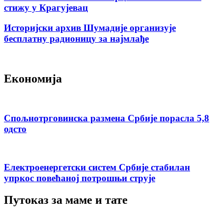
стижу у Крагујевац
Историјски архив Шумадије организује
бесплатну радионицу за најмлађе
Економија
Спољнотрговинска размена Србије порасла 5,8
одсто
Електроенергетски систем Србије стабилан
упркос повећаној потрошњи струје
Путоказ за маме и тате