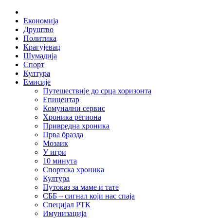
Skip
Home
to
Економија
content
Друштво
Политика
Крагујевац
Шумадија
Спорт
Култура
Емисије
Путешествије до срца хоризонта
Епицентар
Комунални сервис
Хроника региона
Привредна хроника
Прва бразда
Мозаик
У игри
10 минута
Спортска хроника
Култура
Путоказ за маме и тате
СББ – сигнал који нас спаја
Специјал РТК
Имунизација