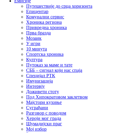
Емисије
Путешествије до срца хоризонта
Епицентар
Комунални сервис
Хроника региона
Привредна хроника
Прва бразда
Мозаик
У игри
10 минута
Спортска хроника
Култура
Путоказ за маме и тате
СББ – сигнал који нас спаја
Специјал РТК
Имунизација
Интервју
Доживети стоту
Под Хипократовом заклетвом
Мајстори кухиње
Суграђани
Разговор с поводом
Хероји мог града
Шумадијски праг
Мој избор