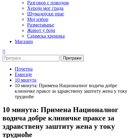
Разговор с поводом
Хероји мог града
Шумадијски праг
Мој избор
Размотавање
Живот у боји
Сајамска хроника
Магазин
Претрага
за:
Почетна
Емисије
10 минута
10 минута: Примена Националног водича добре
клиничке праксе за здравствену заштиту жена у току
трудноће
10 минута: Примена Националног
водича добре клиничке праксе за
здравствену заштиту жена у току
трудноће