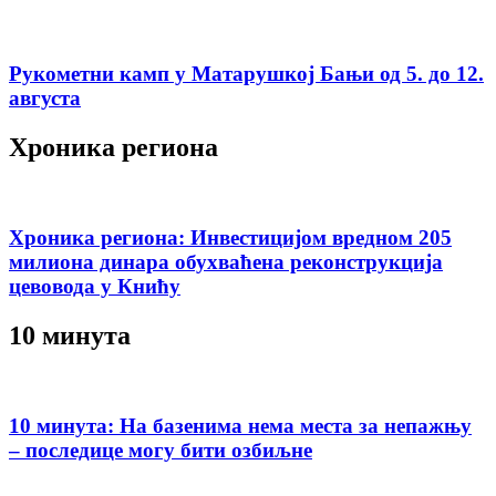
Рукометни камп у Матарушкој Бањи од 5. до 12.
августа
Хроника региона
Хроника региона: Инвестицијом вредном 205
милиона динара обухваћена реконструкција
цевовода у Книћу
10 минута
10 минута: На базенима нема места за непажњу
– последице могу бити озбиљне