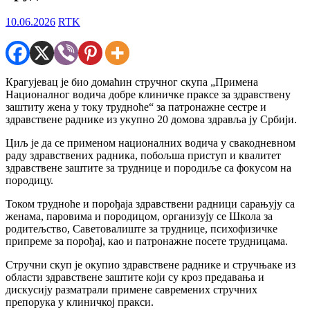
10.06.2026
RTK
Крагујевац је био домаћин стручног скупа „Примена
Националног водича добре клиничке праксе за здравствену
заштиту жена у току трудноће“ за патронажне сестре и
здравствене раднике из укупно 20 домова здравља ју Србији.
Циљ је да се применом националних водича у свакодневном
раду здравствених радника, побољша приступ и квалитет
здравствене заштите за труднице и породиље са фокусом на
породицу.
Током трудноће и порођаја здравствени радници сарањују са
женама, паровима и породицом, организују се Школа за
родитељство, Саветовалиште за труднице, психофизичке
припреме за порођај, као и патронажне посете трудницама.
Стручни скуп је окупио здравствене раднике и стручњаке из
области здравствене заштите који су кроз предавања и
дискусију разматрали примене савремених стручних
препорука у клиничкој пракси.