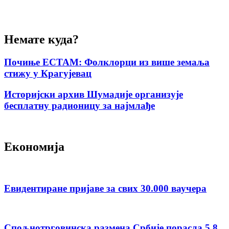
Немате куда?
Почиње ЕСТАМ: Фолклорци из више земаља
стижу у Крагујевац
Историјски архив Шумадије организује
бесплатну радионицу за најмлађе
Економија
Евидентиране пријаве за свих 30.000 ваучера
Спољнотрговинска размена Србије порасла 5,8