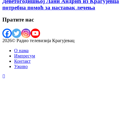
Деветогодишњој Лани Андрић из Крагујевца
потребна помоћ за наставак лечења
Пратите нас
2026© Радио телевизија Крагујевац
О нама
Импресум
Контакт
Уживо