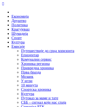
Skip
to
Home
content
Економија
Друштво
Политика
Крагујевац
Шумадија
Спорт
Култура
Емисије
Путешествије до срца хоризонта
Епицентар
Комунални сервис
Хроника региона
Привредна хроника
Прва бразда
Мозаик
У игри
10 минута
Спортска хроника
Култура
Путоказ за маме и тате
СББ – сигнал који нас спаја
Специјал РТК