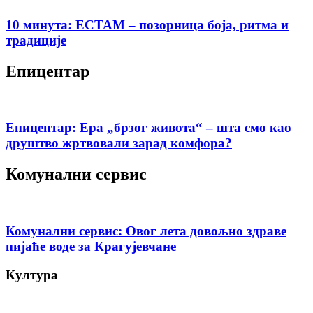
10 минута: ЕСТАМ – позорница боја, ритма и
традиције
Епицентар
Епицентар: Ера „брзог живота“ – шта смо као
друштво жртвовали зарад комфора?
Комунални сервис
Комунални сервис: Овог лета довољно здраве
пијаће воде за Крагујевчане
Култура