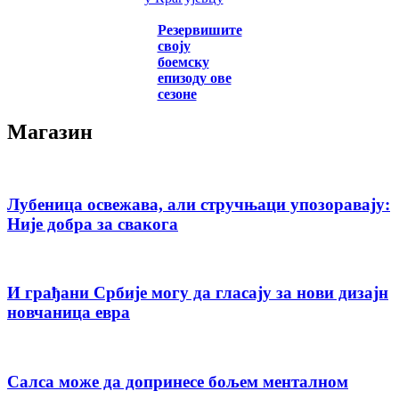
Резервишите
своју
боемску
епизоду ове
сезоне
Магазин
Лубеница освежава, али стручњаци упозоравају:
Није добра за свакога
И грађани Србије могу да гласају за нови дизајн
новчаница евра
Салса може да допринесе бољем менталном