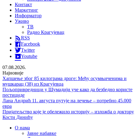
Контакт
Маркетинг
Информатор
Уживо
ТВ
Радио Крагујевац
RSS
Facebook
Twitter
Youtube
07.08.2026.
Најновије
Хапшење због 85 килограма дроге: Међу осумњиченима и
мушкарац (38) из Крагујевца
Пољопривредници у Шумадији уче како да безбедно користе
пестициде
Лана Андрић 11. августа путује на лечење – потребно 45.000
евра
Пријатељство које је обележило историју – изложба о доктору
Кости Динићу
О нама
Јавне набавке