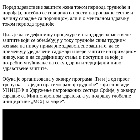
Поред здравствене заштите жена током периода трудноће и
порођаја, посебно се говорило о посети патронажне сестре и
начину сарадње са породицом, али и о менталном здрављу
током периода трудноће.
Циљ је да се дефинишу процедуре и стандарди здравствене
заштите који се обезбеђују у току трудноће свим трудним
женама на нивоу примарне здравствене заштите, да се
примењују уједначени садржаји и мере заштите на примарном
нивоу, као и да се дефинишу стања и поступци за које је
потребно упућивање на секундарни и терцијарни ниво
здравствене заштите.
Обука је организована у оквиру програма „Ти и ја од првог
тренутка – заједно пратимо развој трудноће“ који спроводе
УНИЦЕФ и Удружење патронажних сестара Србије, у оквиру
сарадње са Министарством здравља, а уз подршку глобалне
иницијативе „МСД за мајке“.