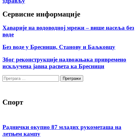
здрављу
Сервисне информације
Хаварије на водоводној мрежи – више насеља без
воде
Без воде у Бресници, Станову и Баљковцу
Због реконструкције надвожњака привремено
искључена јавна расвета ка Бресници
Претрага
за:
Спорт
Раднички окупио 87 младих рукометаша на
летњем кампу