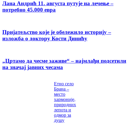
Лана Андрић 11. августа путује на лечење –
потребно 45.000 евра
Пријатељство које је обележило историју –
изложба о доктору Кости Динићу
„Цртамо да чесме заживе“ – најмлађи подсетили
на значај јавних чесама
Етно село
Брана –
место
хармоније,
природних
лепота и
одмор за
душу