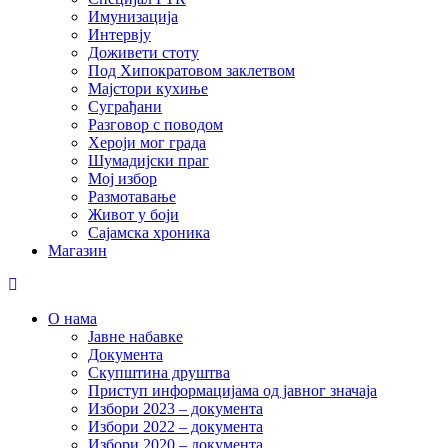
Имунизација
Интервју
Доживети стоту
Под Хипократовом заклетвом
Мајстори кухиње
Суграђани
Разговор с поводом
Хероји мог града
Шумадијски праг
Мој избор
Размотавање
Живот у боји
Сајамска хроника
Магазин
О нама
Јавне набавке
Документа
Скупштина друштва
Приступ информацијама од јавног значаја
Избори 2023 – документа
Избори 2022 – документа
Избори 2020 – документа