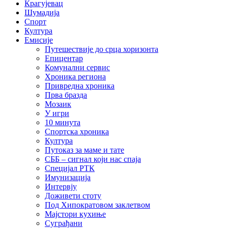
Крагујевац
Шумадија
Спорт
Култура
Емисије
Путешествије до срца хоризонта
Епицентар
Комунални сервис
Хроника региона
Привредна хроника
Прва бразда
Мозаик
У игри
10 минута
Спортска хроника
Култура
Путоказ за маме и тате
СББ – сигнал који нас спаја
Специјал РТК
Имунизација
Интервју
Доживети стоту
Под Хипократовом заклетвом
Мајстори кухиње
Суграђани