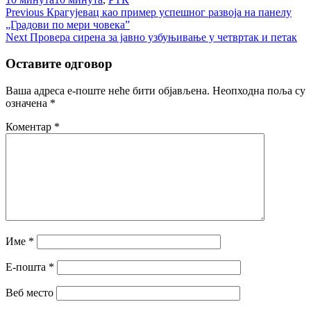
Кретање
Previous
Previous
Крагујевац као пример успешног развоја на панелу
post:
„Градови по мери човека”
чланка
Next
Next
Провера сирена за јавно узбуњивање у четвртак и петак
post:
Оставите одговор
Ваша адреса е-поште неће бити објављена.
Неопходна поља су
означена
*
Коментар
*
Име
*
Е-пошта
*
Веб место