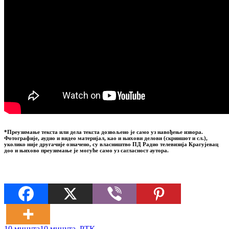
*Преузимање текста или дела текста дозвољено је само уз навођење извора.
Фотографије, аудио и видео материјал, као и њихови делови (скриншот и сл.),
уколико није другачије означено, су власништво ПД Радио телевизија Крагујевац
доо и њихово преузимање је могуће само уз сагласност аутора.
10 минута
10 минута
,
РТК