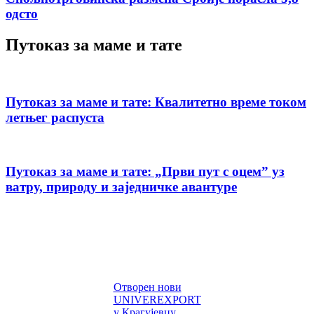
одсто
Путоказ за маме и тате
Путоказ за маме и тате: Квалитетно време током
летњег распуста
Путоказ за маме и тате: „Први пут с оцемˮ уз
ватру, природу и заједничке авантуре
Отворен нови
UNIVEREXPORT
у Крагујевцу