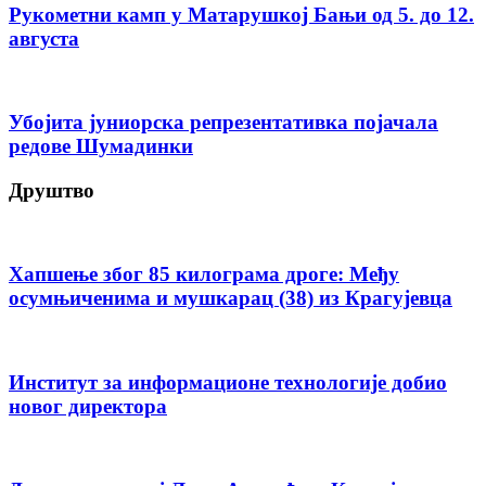
Рукометни камп у Матарушкој Бањи од 5. до 12.
августа
Убојита јуниорска репрезентативка појачала
редове Шумадинки
Друштво
Хапшење због 85 килограма дроге: Међу
осумњиченима и мушкарац (38) из Крагујевца
Институт за информационе технологије добио
новог директора