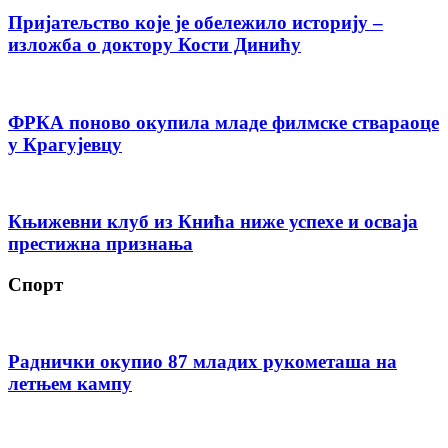
Пријатељство које је обележило историју –
изложба о доктору Кости Динићу
ФРКА поново окупила младе филмске ствараоце
у Крагујевцу
Књижевни клуб из Кнића ниже успехе и осваја
престижна признања
Спорт
Раднички окупио 87 младих рукометаша на
летњем кампу