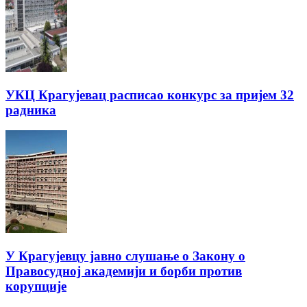
УКЦ Крагујевац расписао конкурс за пријем 32
радника
У Крагујевцу јавно слушање о Закону о
Правосудној академији и борби против
корупције