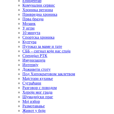
Епицентар
Комунални сервис
Хроника региона
Привредна хроника
Прва бразда
Мозаик
У игри
10 минута
Спортска хроника
Култура
Путоказ за маме и тате
СББ – сигнал који нас спаја
Специјал РТК
Имунизација
Интервју
Доживети стоту
Под Хипократовом заклетвом
Мајстори кухиње
Суграђани
Разговор с поводом
Хероји мог града
Шумадијски праг
Мој избор
Размотавање
Живот у боји