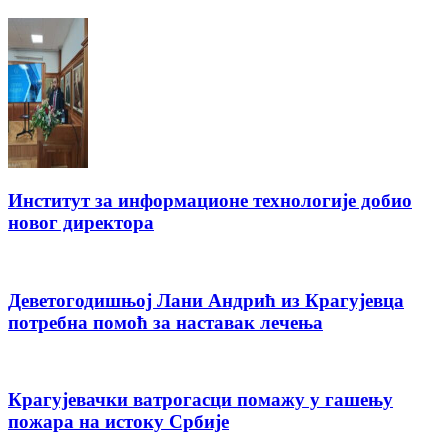
Институт за информационе технологије добио
новог директора
Деветогодишњој Лани Андрић из Крагујевца
потребна помоћ за наставак лечења
Крагујевачки ватрогасци помажу у гашењу
пожара на истоку Србије