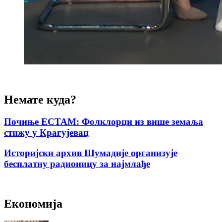
Немате куда?
Почиње ЕСТАМ: Фолклорци из више земаља
стижу у Крагујевац
Историјски архив Шумадије организује
бесплатну радионицу за најмлађе
Економија