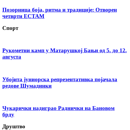
Позорница боја, ритма и традиције: Отворен
четврти ЕСТАМ
Спорт
Рукометни камп у Матарушкој Бањи од 5. до 12.
августа
Убојита јуниорска репрезентативка појачала
редове Шумадинки
Чукарички надиграо Раднички на Бановом
брду
Друштво