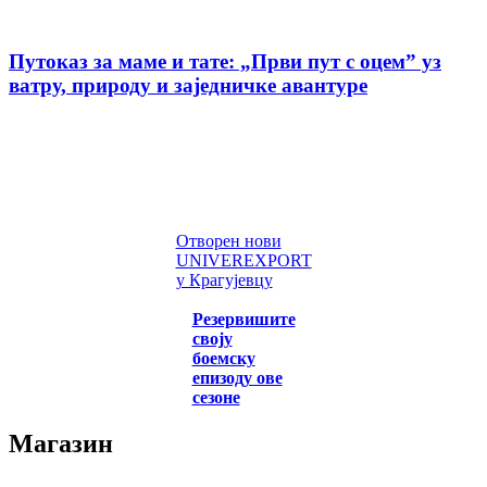
Путоказ за маме и тате: „Први пут с оцемˮ уз
ватру, природу и заједничке авантуре
Отворен нови
UNIVEREXPORT
у Крагујевцу
Резервишите
своју
боемску
епизоду ове
сезоне
Магазин