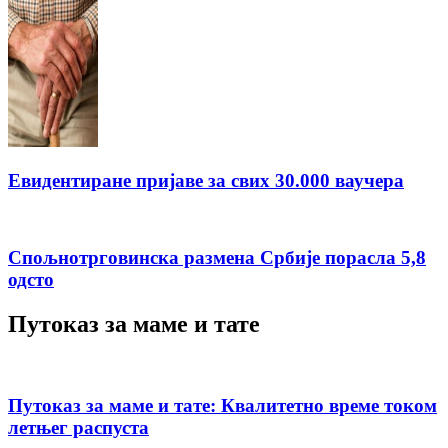
Евидентиране пријаве за свих 30.000 ваучера
Спољнотрговинска размена Србије порасла 5,8
одсто
Путоказ за маме и тате
Путоказ за маме и тате: Квалитетно време током
летњег распуста