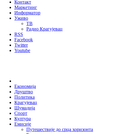
Контакт
Маркетинг
Информатор
Уживо
ТВ
Радио Крагујевац
RSS
Facebook
Twitter
Youtube
Home
Економија
Друштво
Политика
Крагујевац
Шумадија
Спорт
Култура
Емисије
Путешествије до срца хоризонта