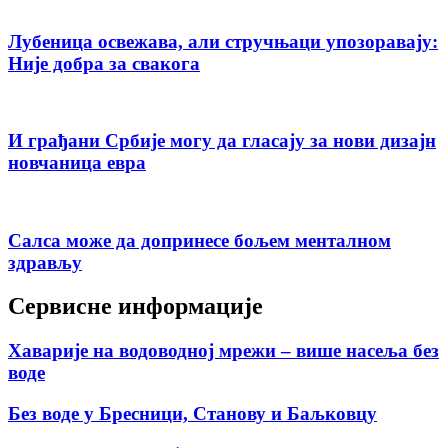
Лубеница освежава, али стручњаци упозоравају:
Није добра за свакога
И грађани Србије могу да гласају за нови дизајн
новчаница евра
Салса може да допринесе бољем менталном
здрављу
Сервисне информације
Хаварије на водоводној мрежи – више насеља без
воде
Без воде у Бресници, Станову и Баљковцу