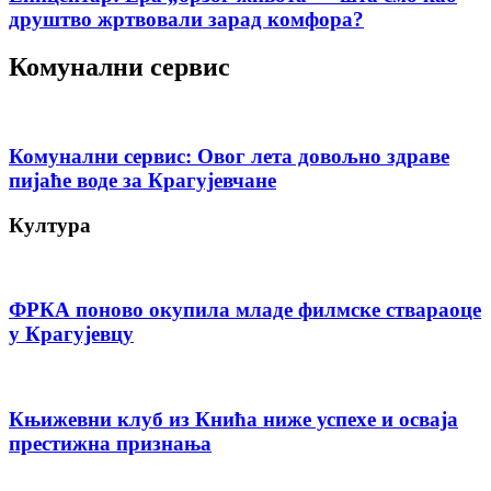
друштво жртвовали зарад комфора?
Комунални сервис
Комунални сервис: Овог лета довољно здраве
пијаће воде за Крагујевчане
Култура
ФРКА поново окупила младе филмске ствараоце
у Крагујевцу
Књижевни клуб из Кнића ниже успехе и осваја
престижна признања