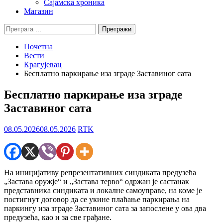
Сајамска хроника
Магазин
Претрага
за:
Почетна
Вести
Крагујевац
Бесплатно паркирање иза зграде Заставиног сата
Бесплатно паркирање иза зграде
Заставиног сата
08.05.2026
08.05.2026
RTK
На иницијативу репрезентативних синдиката предузећа
„Застава оружје“ и „Застава терво“ одржан је састанак
представника синдиката и локалне самоуправе, на коме је
постигнут договор да се укине плаћање паркирања на
паркингу иза зграде Заставиног сата за запослене у ова два
предузећа, као и за све грађане.