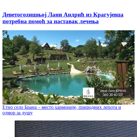
Деветогодишњој Лани Андрић из Крагујевца
потребна помоћ за наставак лечења
Етно село Брана – место хармоније, природних лепота и
одмор за душу