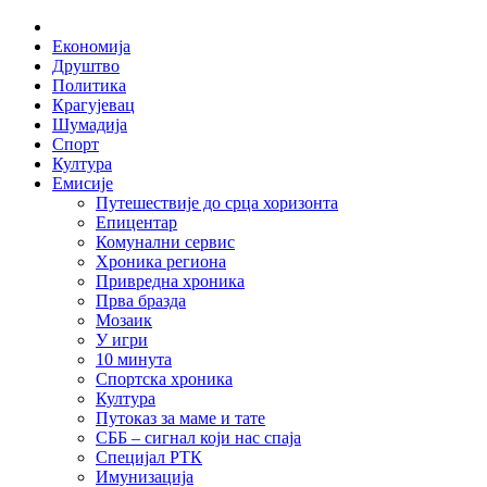
Skip
Home
to
Економија
content
Друштво
Политика
Крагујевац
Шумадија
Спорт
Култура
Емисије
Путешествије до срца хоризонта
Епицентар
Комунални сервис
Хроника региона
Привредна хроника
Прва бразда
Мозаик
У игри
10 минута
Спортска хроника
Култура
Путоказ за маме и тате
СББ – сигнал који нас спаја
Специјал РТК
Имунизација