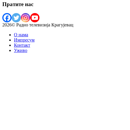
Пратите нас
2026© Радио телевизија Крагујевац
О нама
Импресум
Контакт
Уживо