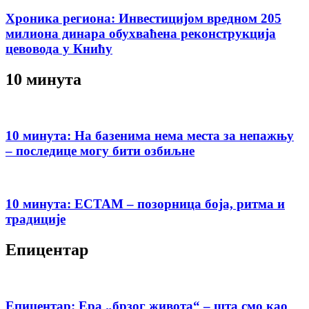
Хроника региона: Инвестицијом вредном 205
милиона динара обухваћена реконструкција
цевовода у Книћу
10 минута
10 минута: На базенима нема места за непажњу
– последице могу бити озбиљне
10 минута: ЕСТАМ – позорница боја, ритма и
традиције
Епицентар
Епицентар: Ера „брзог живота“ – шта смо као