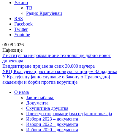
Уживо
ТВ
Радио Крагујевац
RSS
Facebook
Twitter
Youtube
06.08.2026.
Најновије
Институт за информационе технологије добио новог
директора
Евидентиране пријаве за свих 30.000 ваучера
УКЦ Крагујевац расписао конкурс за пријем 32 радника
У Крагујевцу јавно слушање о Закону о Правосудној
академији и борби против корупције
О нама
Јавне набавке
Документа
Скупштина друштва
Приступ информацијама од јавног значаја
Избори 2023 – документа
Избори 2022 – документа
Избори 2020 – документа