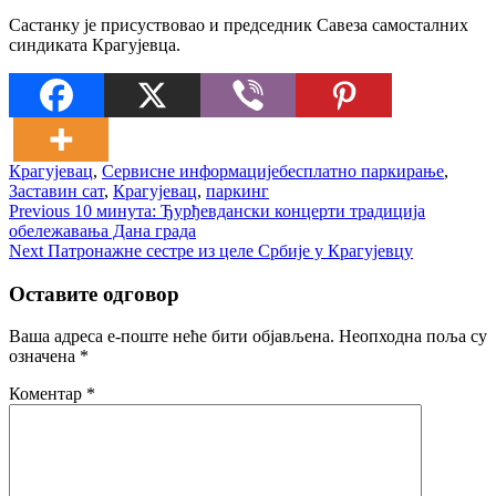
Састанку је присуствовао и председник Савеза самосталних
синдиката Крагујевца.
Крагујевац
,
Сервисне информације
бесплатно паркирање
,
Заставин сат
,
Крагујевац
,
паркинг
Кретање
Previous
Previous
10 минута: Ђурђевдански концерти традиција
post:
обележавања Дана града
чланка
Next
Next
Патронажне сестре из целе Србије у Крагујевцу
post:
Оставите одговор
Ваша адреса е-поште неће бити објављена.
Неопходна поља су
означена
*
Коментар
*