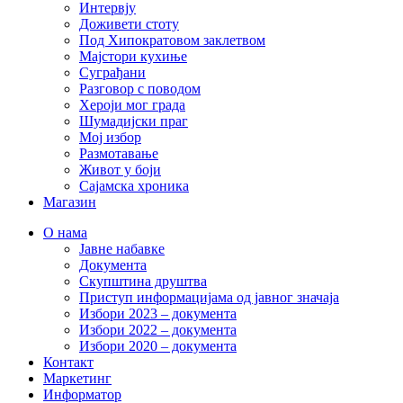
Интервју
Доживети стоту
Под Хипократовом заклетвом
Мајстори кухиње
Суграђани
Разговор с поводом
Хероји мог града
Шумадијски праг
Мој избор
Размотавање
Живот у боји
Сајамска хроника
Магазин
О нама
Јавне набавке
Документа
Скупштина друштва
Приступ информацијама од јавног значаја
Избори 2023 – документа
Избори 2022 – документа
Избори 2020 – документа
Контакт
Маркетинг
Информатор