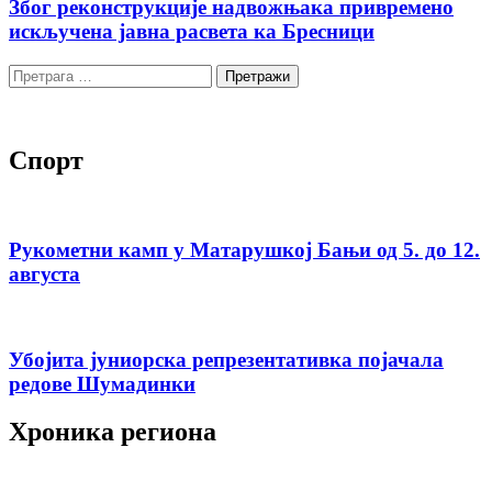
Због реконструкције надвожњака привремено
искључена јавна расвета ка Бресници
Претрага
за:
Спорт
Рукометни камп у Матарушкој Бањи од 5. до 12.
августа
Убојита јуниорска репрезентативка појачала
редове Шумадинки
Хроника региона