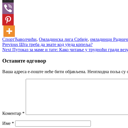
Спорт
Ђаволчићи
,
Омладинска лига Србије
,
омладинци Раднич
Кретање
Previous
Previous
Шта треба да знате код уједа крпеља?
Next
post:
Next
Путоказ за маме и тате: Како читање у трудноћи гради вез
чланка
post:
Оставите одговор
Ваша адреса е-поште неће бити објављена.
Неопходна поља су 
Коментар
*
Име
*