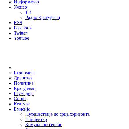
Информатор
Уживо
ТВ
Радио Крагујевац
RSS
Facebook
Twitter
Youtube
Home
Економија
Друштво
Политика
Крагујевац
Шумадија
Спорт
Култура
Емисије
Путешествије до срца хоризонта
Епицентар
Комунални сервис