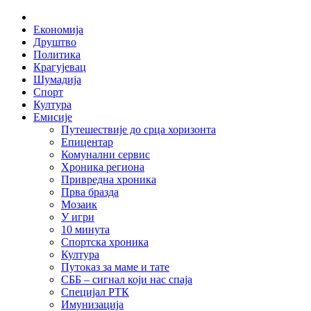
Skip
Home
to
Економија
content
Друштво
Политика
Крагујевац
Шумадија
Спорт
Култура
Емисије
Путешествије до срца хоризонта
Епицентар
Комунални сервис
Хроника региона
Привредна хроника
Прва бразда
Мозаик
У игри
10 минута
Спортска хроника
Култура
Путоказ за маме и тате
СББ – сигнал који нас спаја
Специјал РТК
Имунизација