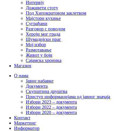
Интервју
Доживети стоту
Под Хипократовом заклетвом
Мајстори кухиње
Суграђани
Разговор с поводом
Хероји мог града
Шумадијски праг
Мој избор
Размотавање
Живот у боји
Сајамска хроника
Магазин
О нама
Јавне набавке
Документа
Скупштина друштва
Приступ информацијама од јавног значаја
Избори 2023 – документа
Избори 2022 – документа
Избори 2020 – документа
Контакт
Маркетинг
Информатор