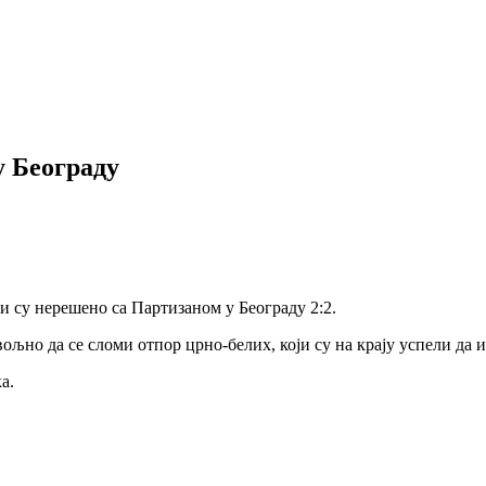
 Београду
и су нерешено са Партизаном у Београду 2:2.
вољно да се сломи отпор црно-белих, који су на крају успели да 
а.