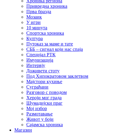
Хроника региона
Привредна хроника
Прва бразда
Мозаик
У игри
10 минута
Спортска хроника
Култура
Путоказ за маме и тате
СББ – сигнал који нас спаја
Специјал РТК
Имунизација
Интервју
Доживети стоту
Под Хипократовом заклетвом
Мајстори кухиње
Суграђани
Разговор с поводом
Хероји мог града
Шумадијски праг
Мој избор
Размотавање
Живот у боји
Сајамска хроника
Магазин