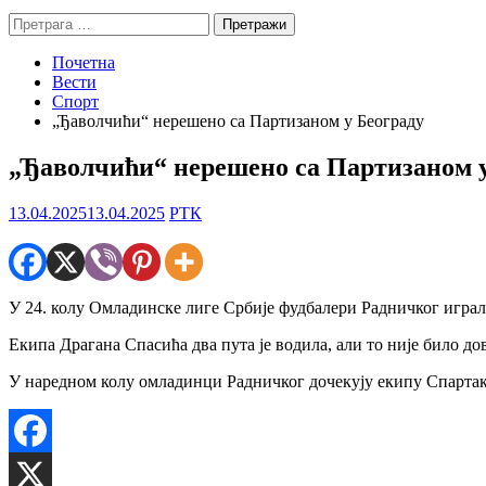
Претрага
за:
Почетна
Вести
Спорт
„Ђаволчићи“ нерешено са Партизаном у Београду
„Ђаволчићи“ нерешено са Партизаном у
13.04.2025
13.04.2025
РТК
У 24. колу Омладинске лиге Србије фудбалери Радничког играл
Екипа Драгана Спасића два пута је водила, али то није било до
У наредном колу омладинци Радничког дочекују екипу Спартак