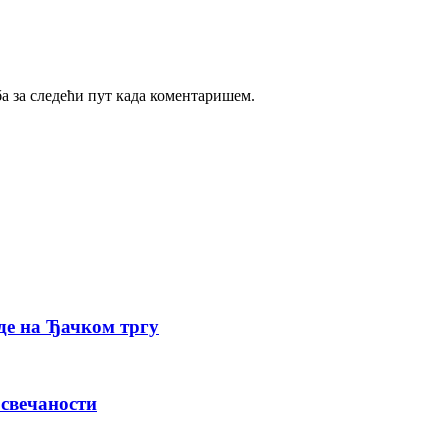
ба за следећи пут када коментаришем.
де на Ђачком тргу
 свечаности