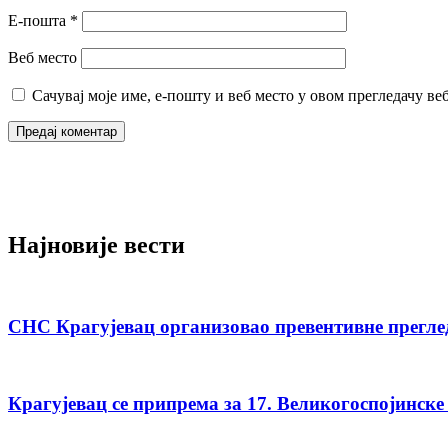
Е-пошта
*
Веб место
Сачувај моје име, е-пошту и веб место у овом прегледачу ве
Најновије вести
СНС Крагујевац организовао превентивне прегле
Крагујевац се припрема за 17. Великогоспојинске