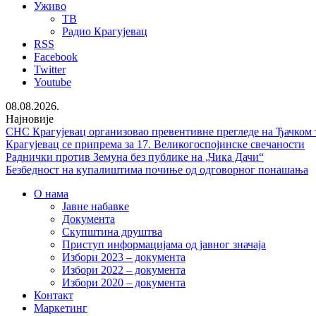
Уживо
ТВ
Радио Крагујевац
RSS
Facebook
Twitter
Youtube
08.08.2026.
Најновије
СНС Крагујевац организовао превентивне прегледе на Ђачком 
Крагујевац се припрема за 17. Великогоспојинске свечаности
Раднички против Земуна без публике на „Чика Дачи“
Безбедност на купалиштима почиње од одговорног понашања
О нама
Јавне набавке
Документа
Скупштина друштва
Приступ информацијама од јавног значаја
Избори 2023 – документа
Избори 2022 – документа
Избори 2020 – документа
Контакт
Маркетинг