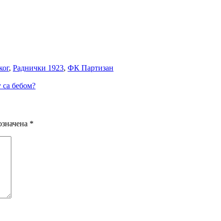
ког
,
Раднички 1923
,
ФК Партизан
у са бебом?
означена
*