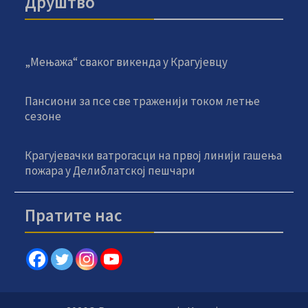
Друштво
„Мењажа“ сваког викенда у Крагујевцу
Пансиони за псе све траженији током летње
сезоне
Крагујевачки ватрогасци на првој линији гашења
пожара у Делиблатској пешчари
Пратите нас