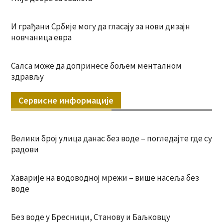
И грађани Србије могу да гласају за нови дизајн
новчаница евра
Салса може да допринесе бољем менталном
здрављу
Сервисне информације
Велики број улица данас без воде – погледајте где су
радови
Хаварије на водоводној мрежи – више насеља без
воде
Без воде у Бресници, Станову и Баљковцу