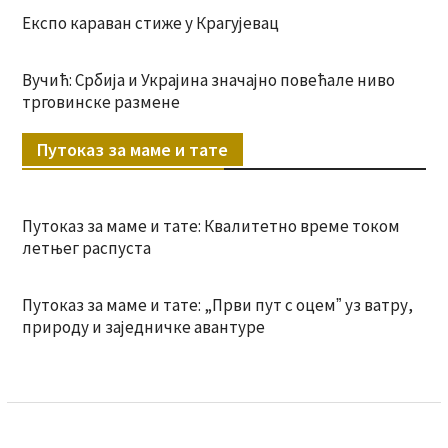
Експо караван стиже у Крагујевац
Вучић: Србија и Украјина значајно повећале ниво
трговинске размене
Путоказ за маме и тате
Путоказ за маме и тате: Квалитетно време током
летњег распуста
Путоказ за маме и тате: „Први пут с оцемˮ уз ватру,
природу и заједничке авантуре