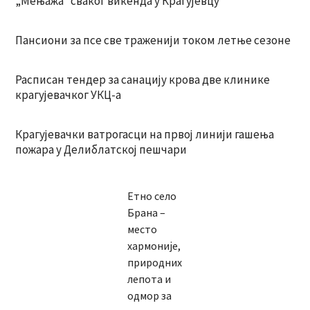
„Мењажа“ сваког викенда у Крагујевцу
Пансиони за псе све траженији током летње сезоне
Расписан тендер за санацију крова две клинике
крагујевачког УКЦ-а
Крагујевачки ватрогасци на првој линији гашења
пожара у Делиблатској пешчари
Етно село
Брана –
место
хармоније,
природних
лепота и
одмор за