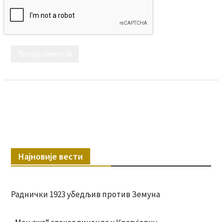
Најновије вести
Раднички 1923 убедљив против Земуна