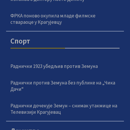
ФРКА поново окупила младе филмске
ствараоце у Крагујевцу
Спорт
Раднички 1923 убедљив против Земуна
Раднички против Земуна без публике на „Чика
Дачи“
Раднички дочекује Земун – снимак утакмице на
Телевизији Крагујевац