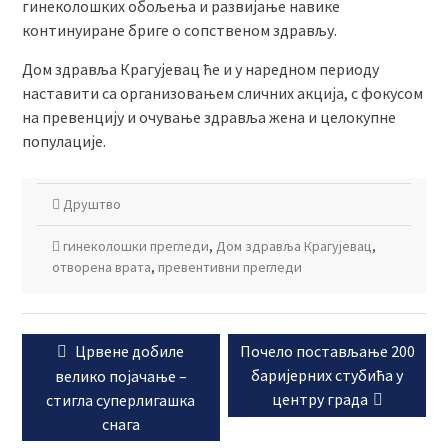
гинеколошких обољења и развијање навике
континуиране бриге о сопственом здрављу.
Дом здравља Крагујевац ће и у наредном периоду
наставити са организовањем сличних акција, с фокусом
на превенцију и очување здравља жена и целокупне
популације.
Друштво
гинеколошки прегледи
,
Дом здравља Крагујевац
,
отворена врата
,
превентивни прегледи
Кретање
Previous
Next
Црвене добиле
Почело постављање 200
чланка
post:
post:
баријерних стубића у
велико појачање –
центру града
стигла суперлигашка
снага