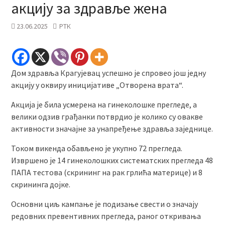
акцију за здравље жена
23.06.2025
РТК
Дом здравља Крагујевац успешно је спровео још једну
акцију у оквиру иницијативе „Отворена врата“.
Aкција је била усмерена на гинеколошке прегледе, а
велики одзив грађанки потврдио је колико су овакве
активности значајне за унапређење здравља заједнице.
Током викенда обављено је укупно 72 прегледа.
Извршено је 14 гинеколошких систематских прегледа 48
ПАПА тестова (скрининг на рак грлића материце) и 8
скрининга дојке.
Основни циљ кампање је подизање свести о значају
редовних превентивних прегледа, раног откривања