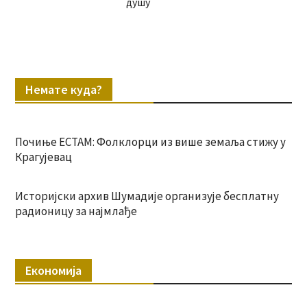
душу
Немате куда?
Почиње ЕСТАМ: Фолклорци из више земаља стижу у
Крагујевац
Историјски архив Шумадије организује бесплатну
радионицу за најмлађе
Економија