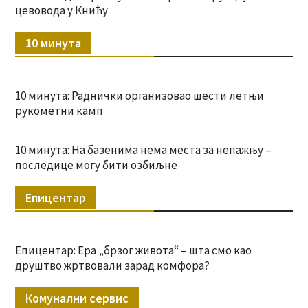
цевовода у Книћу
10 минута
10 минута: Раднички организовао шести летњи
рукометни камп
10 минута: На базенима нема места за непажњу –
последице могу бити озбиљне
Епицентар
Епицентар: Ера „брзог живота“ – шта смо као
друштво жртвовали зарад комфора?
Комунални сервис