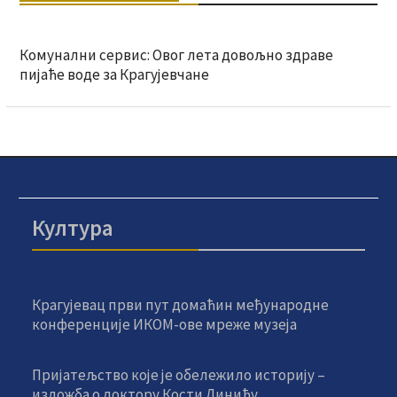
Комунални сервис: Овог лета довољно здраве
пијаће воде за Крагујевчане
Култура
Крагујевац први пут домаћин међународне
конференције ИКОМ-ове мреже музеја
Пријатељство које је обележило историју –
изложба о доктору Кости Динићу