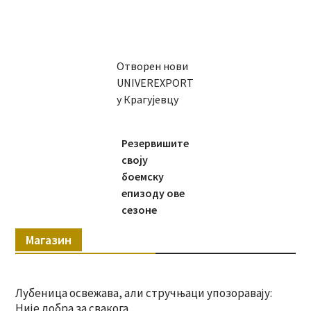
Отворен нови
UNIVEREXPORT
у Крагујевцу
Резервишите
своју
боемску
епизоду ове
сезоне
Магазин
Лубеница освежава, али стручњаци упозоравају:
Није добра за свакога