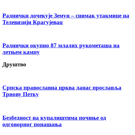
Раднички дочекује Земун – снимак утакмице на
Телевизији Крагујевац
Раднички окупио 87 младих рукометаша на
летњем кампу
Друштво
Српска православна црква данас прославља
Трнову Петку
Безбедност на купалиштима почиње од
одговорног понашања