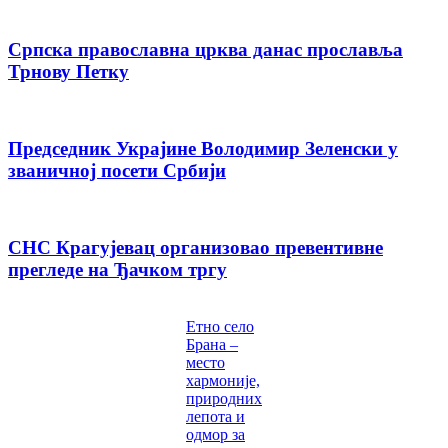
Српска православна црква данас прославља
Трнову Петку
Председник Украјине Володимир Зеленски у
званичној посети Србији
СНС Крагујевац организовао превентивне
прегледе на Ђачком тргу
Етно село
Брана –
место
хармоније,
природних
лепота и
одмор за