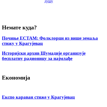
душу
Немате куда?
Почиње ЕСТАМ: Фолклорци из више земаља
стижу у Крагујевац
Историјски архив Шумадије организује
бесплатну радионицу за најмлађе
Економија
Експо караван стиже у Крагујевац