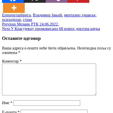
Епицентар
брига
,
Владимир Јањић
,
ментално здравље
,
психијатар
,
страх
Кретање
Previous
Previous
Мозаик РТК 24.06.2022.
Next
post:
Next
У Крагујевцу промовисано 68 нових доктора наука
чланка
post:
Оставите одговор
Ваша адреса е-поште неће бити објављена.
Неопходна поља су
означена
*
Коментар
*
Име
*
Е-пошта
*