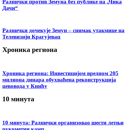
Раднички против Земуна без публике на „Чика
Дачи“
Раднички дочекује Земун – снимак утакмице на
Телевизији Крагујевац
Хроника региона
Хроника региона: Инвестицијом вредном 205
милиона динара обухваћена реконструкција
цевовода у Книћу
10 минута
10 минута: Раднички организовао шести летњи
рукометни камп