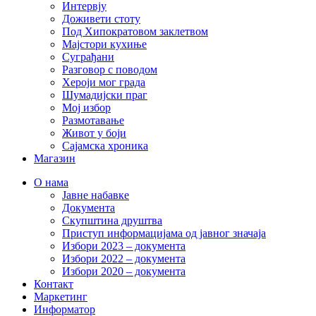
Интервју
Доживети стоту
Под Хипократовом заклетвом
Мајстори кухиње
Суграђани
Разговор с поводом
Хероји мог града
Шумадијски праг
Мој избор
Размотавање
Живот у боји
Сајамска хроника
Магазин
О нама
Јавне набавке
Документа
Скупштина друштва
Приступ информацијама од јавног значаја
Избори 2023 – документа
Избори 2022 – документа
Избори 2020 – документа
Контакт
Маркетинг
Информатор