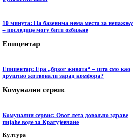
10 минута: На базенима нема места за непажњу
– последице могу бити озбиљне
Епицентар
Епицентар: Ера „брзог живота“ – шта смо као
друштво жртвовали зарад комфора?
Комунални сервис
Комунални сервис: Овог лета довољно здраве
пијаће воде за Крагујевчане
Култура