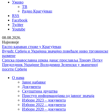
Уживо
ТВ
Радио Крагујевац
RSS
Facebook
Twitter
Youtube
08.08.2026.
Најновије
Експо караван стиже у Крагујевац
Вучић: Србија и Украјина значајно повећале ниво трговинске
размене
Српска православна црква данас прославља Трнову Петку
Председник Украјине Володимир Зеленски у званичној
посети Србији
О нама
Јавне набавке
Документа
Скупштина друштва
Приступ информацијама од јавног значаја
Избори 2023 – документа
Избори 2022 – документа
Избори 2020 – документа