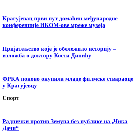
Крагујевац први пут домаћин међународне
конференције ИКОМ-ове мреже музеја
Пријатељство које је обележило историју –
изложба о доктору Кости Динићу
ФРКА поново окупила младе филмске ствараоце
у Крагујевцу
Спорт
Раднички против Земуна без публике на „Чика
Дачи“