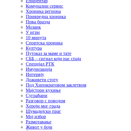
Епицентар
Комунални сервис
Хроника региона
Привредна хроника
Прва бразда
Мозаик
У игри
10 минута
Спортска хроника
Култура
Путоказ за маме и тате
СББ – сигнал који нас спаја
Специјал РТК
Имунизација
Интервју
Доживети стоту
Под Хипократовом заклетвом
Мајстори кухиње
Суграђани
Разговор с поводом
Хероји мог града
Шумадијски праг
Мој избор
Размотавање
Живот у боји