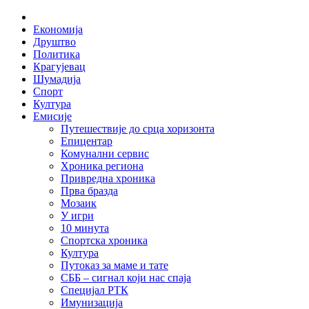
Skip
Home
to
Економија
content
Друштво
Политика
Крагујевац
Шумадија
Спорт
Култура
Емисије
Путешествије до срца хоризонта
Епицентар
Комунални сервис
Хроника региона
Привредна хроника
Прва бразда
Мозаик
У игри
10 минута
Спортска хроника
Култура
Путоказ за маме и тате
СББ – сигнал који нас спаја
Специјал РТК
Имунизација