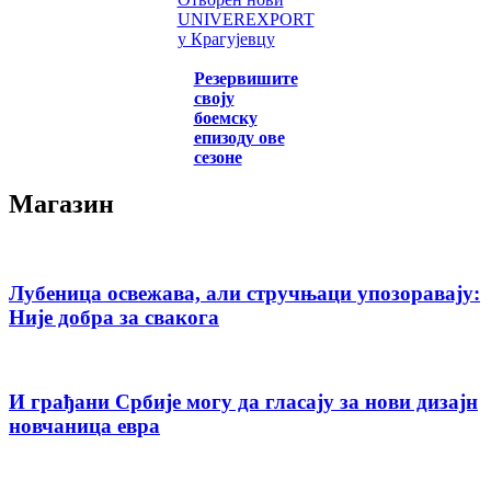
UNIVEREXPORT
у Крагујевцу
Резервишите
своју
боемску
епизоду ове
сезоне
Магазин
Лубеница освежава, али стручњаци упозоравају:
Није добра за свакога
И грађани Србије могу да гласају за нови дизајн
новчаница евра