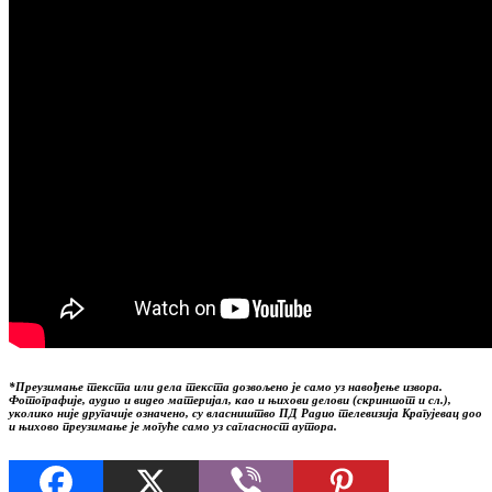
*Преузимање текста или дела текста дозвољено је само уз навођење извора.
Фотографије, аудио и видео материјал, као и њихови делови (скриншот и сл.),
уколико није другачије означено, су власништво ПД Радио телевизија Крагујевац доо
и њихово преузимање је могуће само уз сагласност аутора.