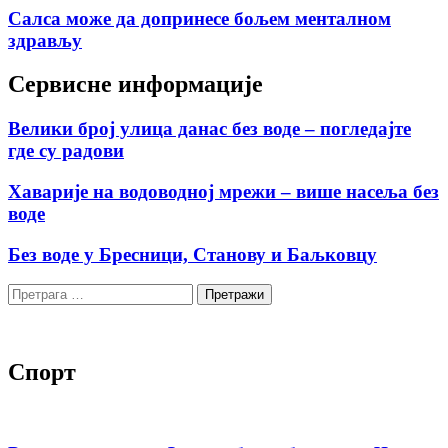
Салса може да допринесе бољем менталном
здрављу
Сервисне информације
Велики број улица данас без воде – погледајте
где су радови
Хаварије на водоводној мрежи – више насеља без
воде
Без воде у Бресници, Станову и Баљковцу
Претрага
за:
Спорт