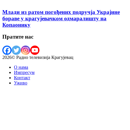
Млади из ратом погођених подручја Украјине
бораве у крагујевачком одмаралишту на
Копаонику
Пратите нас
2026© Радио телевизија Крагујевац
О нама
Импресум
Контакт
Уживо