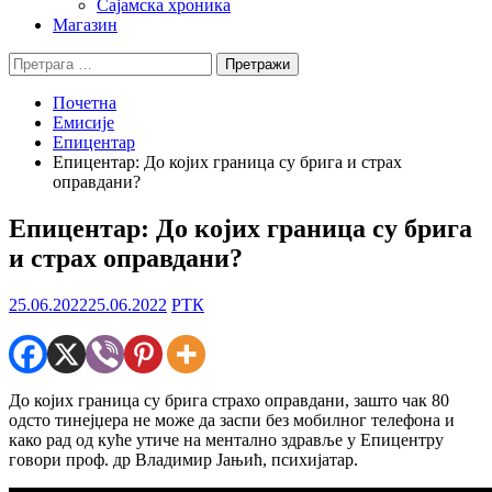
Сајамска хроника
Магазин
Претрага
за:
Почетна
Емисије
Епицентар
Епицентар: До којих граница су брига и страх
оправдани?
Епицентар: До којих граница су брига
и страх оправдани?
25.06.2022
25.06.2022
РТК
До којих граница су брига страхо оправдани, зашто чак 80
одсто тинејџера не може да заспи без мобилног телефона и
како рад од куће утиче на ментално здравље у Епицентру
говори проф. др Владимир Јањић, психијатар.