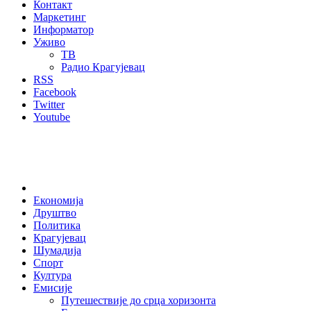
Контакт
Маркетинг
Информатор
Уживо
ТВ
Радио Крагујевац
RSS
Facebook
Twitter
Youtube
Home
Економија
Друштво
Политика
Крагујевац
Шумадија
Спорт
Култура
Емисије
Путешествије до срца хоризонта