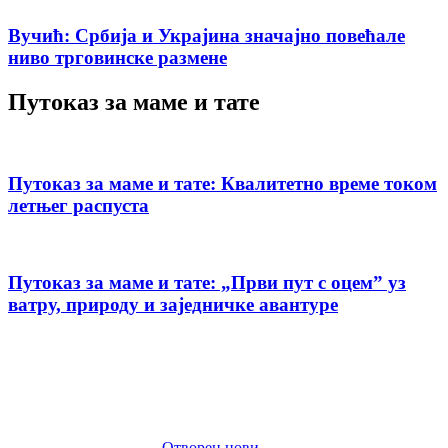
Вучић: Србија и Украјина значајно повећале
ниво трговинске размене
Путоказ за маме и тате
Путоказ за маме и тате: Квалитетно време током
летњег распуста
Путоказ за маме и тате: „Први пут с оцемˮ уз
ватру, природу и заједничке авантуре
Отворен нови