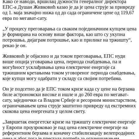
Како се наводи, вршилац дужности генералног директора
ЕПС-а Душан Живковић казао је да је цена струје за привреду
од 1. маја значајно нижа од до сада ограничене цене од 119,67
евра по мегават-сату.
„У процесу преговарања са сваким појединачним купцем цена
је формирана на основу више фактора, као што су укупна
потрошња, дијаграм потрошње, као и прилике на тржишту“,
рекао је он.
Живковић је објаснио и да током преговарања, ЕПС нуди
више опција уговарања цена, периода снабдевања, па и
могућност усклађивања цена електричне енергије са
тржишним кретањима током уговореног периода снабдевања,
које купци могу одабрати у складу са својим потребама.
Он је подсетио да је ЕПС током кризе када су цене на берзама
биле астрономски високе и ишле и до 260 евра по мегават-
сату, заједнички са Владом Србије и ресорним министарством,
ограничавањем цена струје заштитио привреду од екстремних
скокова цена енергената у целом свету.
„Завршетак енергетске кризе на тржишту електричне енергије
у Европи проузроковао је пад цена електричне енергије на
референтним берзама и коначну стабилизацију велепродајних
цена и због тога је престала потреба за ограничавањем