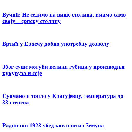
Вучић: Не седимо на више столица, имамо само
своју – српску столицу
Вртић у Ердечу добио употребну дозволу
Због суше могући велики губици у производњи
кукуруза и соје
Сунчано и топло у Крагујевцу, температура до
33 степена
Раднички 1923 убедљив против Земуна