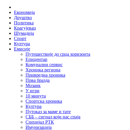
Skip
Home
to
Економија
content
Друштво
Политика
Крагујевац
Шумадија
Спорт
Култура
Емисије
Путешествије до срца хоризонта
Епицентар
Комунални сервис
Хроника региона
Привредна хроника
Прва бразда
Мозаик
У игри
10 минута
Спортска хроника
Култура
Путоказ за маме и тате
СББ – сигнал који нас спаја
Специјал РТК
Имунизација