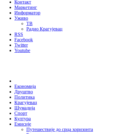
Контакт
Маркетинг
Информатор
Уживо
ТВ
Радио Крагујевац
RSS
Facebook
Twitter
Youtube
Home
Економија
Друштво
Политика
Крагујевац
Шумадија
Спорт
Култура
Емисије
Путешествије до срца хоризонта