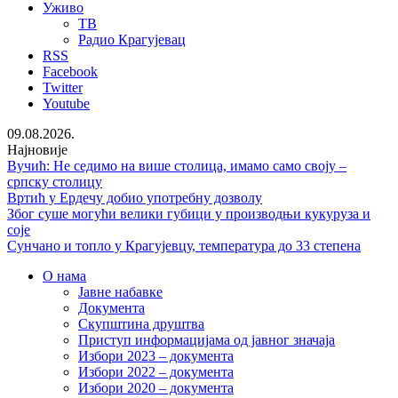
Уживо
ТВ
Радио Крагујевац
RSS
Facebook
Twitter
Youtube
09.08.2026.
Најновије
Вучић: Не седимо на више столица, имамо само своју –
српску столицу
Вртић у Ердечу добио употребну дозволу
Због суше могући велики губици у производњи кукуруза и
соје
Сунчано и топло у Крагујевцу, температура до 33 степена
О нама
Јавне набавке
Документа
Скупштина друштва
Приступ информацијама од јавног значаја
Избори 2023 – документа
Избори 2022 – документа
Избори 2020 – документа