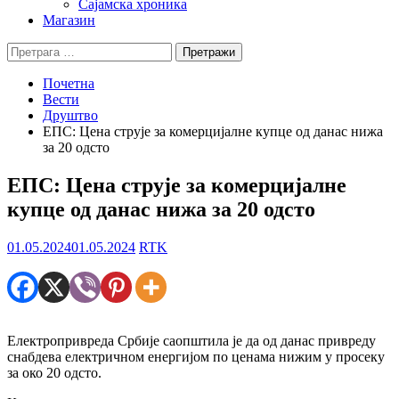
Сајамска хроника
Магазин
Претрага
за:
Почетна
Вести
Друштво
ЕПС: Цена струје за комерцијалне купце од данас нижа
за 20 одсто
ЕПС: Цена струје за комерцијалне
купце од данас нижа за 20 одсто
01.05.2024
01.05.2024
RTK
Електропривреда Србије саопштила је да од данас привреду
снабдева електричном енергијом по ценама нижим у просеку
за око 20 одсто.