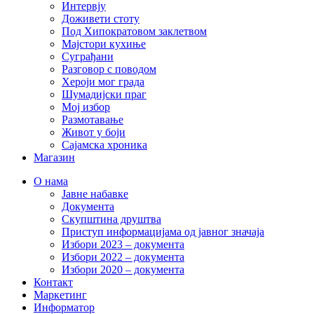
Интервју
Доживети стоту
Под Хипократовом заклетвом
Мајстори кухиње
Суграђани
Разговор с поводом
Хероји мог града
Шумадијски праг
Мој избор
Размотавање
Живот у боји
Сајамска хроника
Магазин
О нама
Јавне набавке
Документа
Скупштина друштва
Приступ информацијама од јавног значаја
Избори 2023 – документа
Избори 2022 – документа
Избори 2020 – документа
Контакт
Маркетинг
Информатор