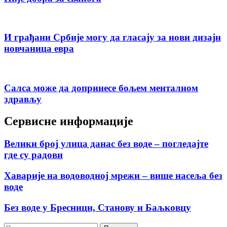
И грађани Србије могу да гласају за нови дизајн
новчаница евра
Салса може да допринесе бољем менталном
здрављу
Сервисне информације
Велики број улица данас без воде – погледајте
где су радови
Хаварије на водоводној мрежи – више насеља без
воде
Без воде у Бресници, Станову и Баљковцу
Претрага