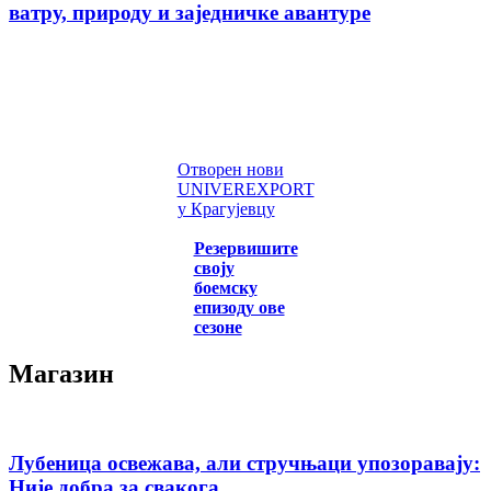
ватру, природу и заједничке авантуре
Отворен нови
UNIVEREXPORT
у Крагујевцу
Резервишите
своју
боемску
епизоду ове
сезоне
Магазин
Лубеница освежава, али стручњаци упозоравају:
Није добра за свакога