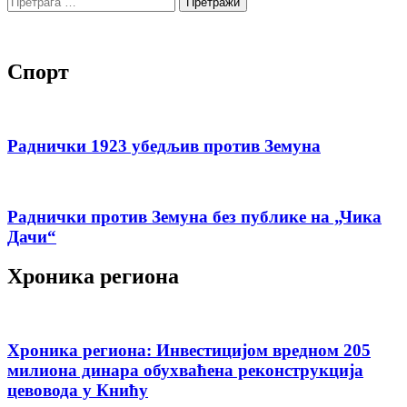
за:
Спорт
Раднички 1923 убедљив против Земуна
Раднички против Земуна без публике на „Чика
Дачи“
Хроника региона
Хроника региона: Инвестицијом вредном 205
милиона динара обухваћена реконструкција
цевовода у Книћу