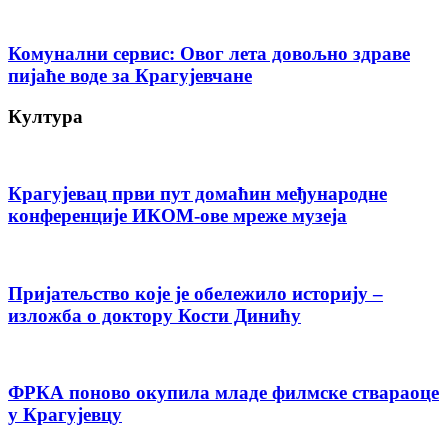
Комунални сервис: Овог лета довољно здраве
пијаће воде за Крагујевчане
Култура
Крагујевац први пут домаћин међународне
конференције ИКОМ-ове мреже музеја
Пријатељство које је обележило историју –
изложба о доктору Кости Динићу
ФРКА поново окупила младе филмске ствараоце
у Крагујевцу