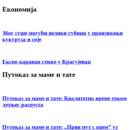
Економија
Због суше могући велики губици у производњи
кукуруза и соје
Експо караван стиже у Крагујевац
Путоказ за маме и тате
Путоказ за маме и тате: Квалитетно време током
летњег распуста
Путоказ за маме и тате: „Први пут с оцемˮ уз