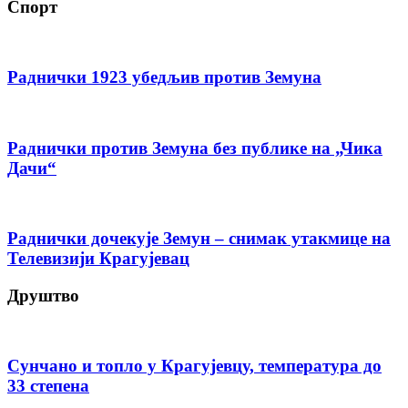
Спорт
Раднички 1923 убедљив против Земуна
Раднички против Земуна без публике на „Чика
Дачи“
Раднички дочекује Земун – снимак утакмице на
Телевизији Крагујевац
Друштво
Сунчано и топло у Крагујевцу, температура до
33 степена