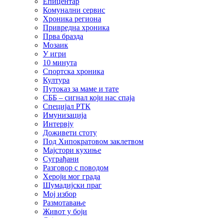
Епицентар
Комунални сервис
Хроника региона
Привредна хроника
Прва бразда
Мозаик
У игри
10 минута
Спортска хроника
Култура
Путоказ за маме и тате
СББ – сигнал који нас спаја
Специјал РТК
Имунизација
Интервју
Доживети стоту
Под Хипократовом заклетвом
Мајстори кухиње
Суграђани
Разговор с поводом
Хероји мог града
Шумадијски праг
Мој избор
Размотавање
Живот у боји