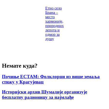
Етно село
Брана –
место
хармоније,
природних
лепота и
одмор за
душу
Немате куда?
Почиње ЕСТАМ: Фолклорци из више земаља
стижу у Крагујевац
Историјски архив Шумадије организује
бесплатну радионицу за најмлађе