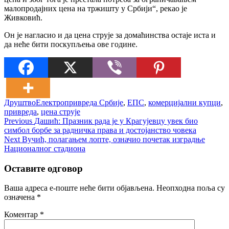
малопродајних цена на тржишту у Србији“, рекао је
Живковић.
Он је нагласио и да цена струје за домаћинства остаје иста и
да неће бити поскупљења ове године.
Друштво
Електропривреда Србије
,
ЕПС
,
комерцијални купци
,
привреда
,
цена струје
Кретање
Previous
Previous
Дашић: Празник рада је у Крагујевцу увек био
post:
симбол борбе за радничка права и достојанство човека
чланка
Next
Next
Вучић, полагањем лопте, означио почетак изградње
post:
Националног стадиона
Оставите одговор
Ваша адреса е-поште неће бити објављена.
Неопходна поља су
означена
*
Коментар
*