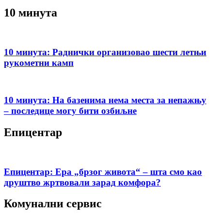
10 минута
10 минута: Раднички организовао шести летњи
рукометни камп
10 минута: На базенима нема места за непажњу
– последице могу бити озбиљне
Епицентар
Епицентар: Ера „брзог живота“ – шта смо као
друштво жртвовали зарад комфора?
Комунални сервис