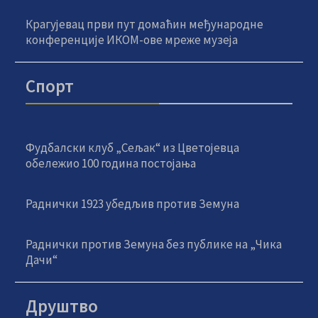
Крагујевац први пут домаћин међународне
конференције ИКОМ-ове мреже музеја
Спорт
Фудбалски клуб „Сељак“ из Цветојевца
обележио 100 година постојања
Раднички 1923 убедљив против Земуна
Раднички против Земуна без публике на „Чика
Дачи“
Друштво