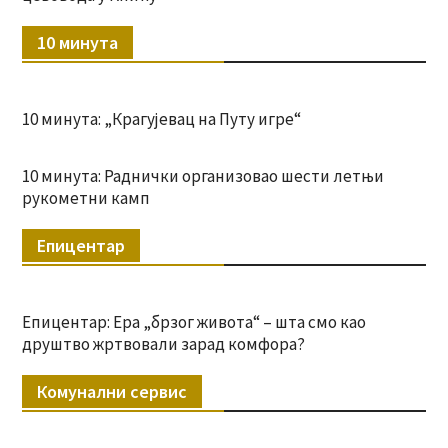
10 минута
10 минута: „Крагујевац на Путу игре“
10 минута: Раднички организовао шести летњи
рукометни камп
Епицентар
Епицентар: Ера „брзог живота“ – шта смо као
друштво жртвовали зарад комфора?
Комунални сервис