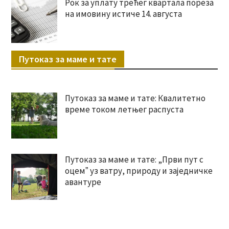
Рок за уплату трећег квартала пореза
на имовину истиче 14. августа
Путоказ за маме и тате
Путоказ за маме и тате: Квалитетно
време током летњег распуста
Путоказ за маме и тате: „Први пут с
оцемˮ уз ватру, природу и заједничке
авантуре