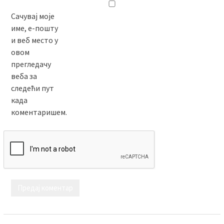
Сачувај моје
име, е-пошту
и веб место у
овом
прегледачу
веба за
следећи пут
када
коментаришем.