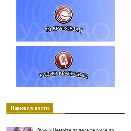
Најновије вести
Вучић: Немојте да делите људе по