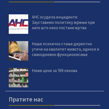
АНС осудила инциденте:
Зауставимо политику мржње пре
него што неко постане жртва
Наше психичко стање директно
утиче на квалитет живота, односе и
свакодневно функционисање
Ниже цене за 769 лекова
Пратите нас