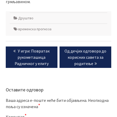
грмљавином.
Друштво
временска прогноза
Кретање
Previous
Next
У игри: Повратак
Од дечјих одговора до
чланка
post:
post:
рукометашица
корисних савета за
Радничког у елиту
родитеље
Оставите одговор
Ваша адреса е-поште неће бити објављена.
Неопходна
*
поља су означена
*
Коментар