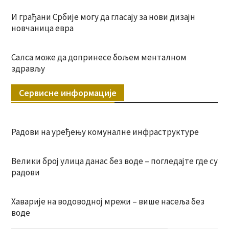
И грађани Србије могу да гласају за нови дизајн
новчаница евра
Салса може да допринесе бољем менталном
здрављу
Сервисне информације
Радови на уређењу комуналне инфраструктуре
Велики број улица данас без воде – погледајте где су
радови
Хаварије на водоводној мрежи – више насеља без
воде