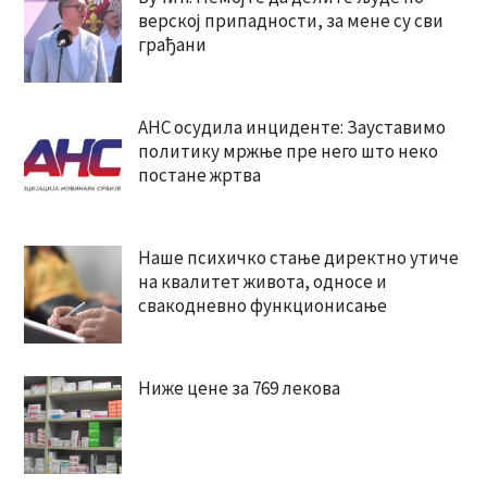
верској припадности, за мене су сви
грађани
АНС осудила инциденте: Зауставимо
политику мржње пре него што неко
постане жртва
Наше психичко стање директно утиче
на квалитет живота, односе и
свакодневно функционисање
Ниже цене за 769 лекова