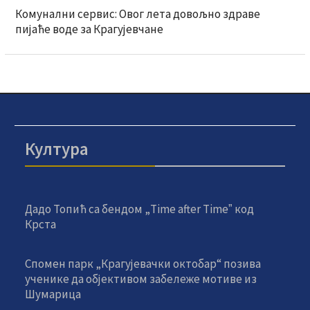
Комунални сервис: Овог лета довољно здраве
пијаће воде за Крагујевчане
Култура
Дадо Топић са бендом „Time after Timeˮ код
Крста
Спомен парк „Крагујевачки октобар“ позива
ученике да објективом забележе мотиве из
Шумарица