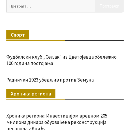
Пр
за:
Спорт
Фудбалски клуб „Сељак“ из Цветојевца обележио
100 година постојања
Раднички 1923 убедљив против Земуна
Хроника региона
Хроника региона: Инвестицијом вредном 205
милиона динара обухваћена реконструкција
цевовода у Книћу