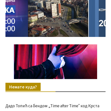
Немате куда?
Дадо Топић са бендом „Time after Timeˮ код Крста