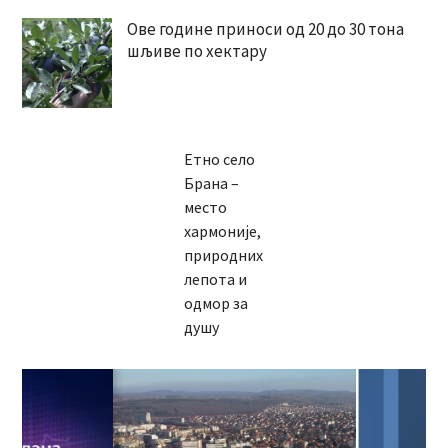
Ове године приноси од 20 до 30 тона
шљиве по хектару
Етно село
Брана –
место
хармоније,
природних
лепота и
одмор за
душу