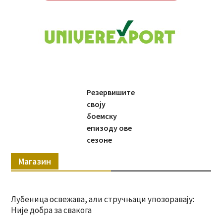
Резервишите
своју
боемску
епизоду ове
сезоне
Магазин
Лубеница освежава, али стручњаци упозоравају:
Није добра за свакога