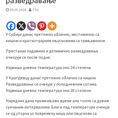
разведравање
09.05.2026
РТК
У Србији данас претежно облачно, местимично са
кишом и краткотрајним пљусковима са грмљавином.
Престанак падавина и делимично разведравање
очекуује се после подне.
Највиша дневна температура око 24 степена.
У Крагујевцу данас претежно облачно са кишом.
Разведравање се очекује у поподневним сатима.
Највиша дневна температура око 20 степени.
Наредних дана променљиво време али топло са дужим
сунчаним интервалима. Благи пад температуре очекује
се од уторка уз повремену кишу или пљускове са